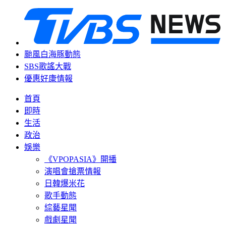
颱風白海豚動態
SBS歌謠大戰
優惠好康情報
首頁
即時
生活
政治
娛樂
《VPOPASIA》開播
演唱會搶票情報
日韓爆米花
歌手動態
綜藝星聞
戲劇星聞