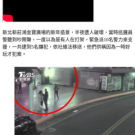
新北新莊鴻金寶廣場的新年造景，半夜遭人破壞，當時巡邏員
警聽到吵鬧聲，一度以為是有人在打架，緊急派10名警力來支
援，一共逮到5名嫌犯，依社維法移送，他們供稱因為一時好
玩才犯案。