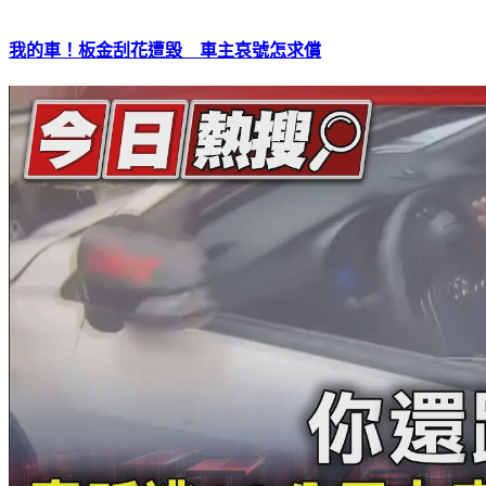
我的車！板金刮花遭毀 車主哀號怎求償