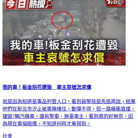
社會
我的車！板金刮花遭毀 車主哀號怎求償
就是因為知道是毒品列管人口，看到員警就是先逃再說，結果
他們在新北市汐止被車陣堵住，動彈不得，但一路橫衝直撞，
撞毀7輛汽機車，還有警車，無辜車主，看到真的好無奈，因
為現在車損賠償，不知道何時才拿得到。