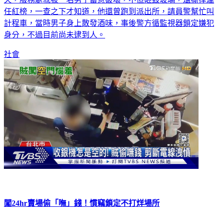
天，服務處就被一名男子蓄意破壞，不但砸毀玻璃，還撕掉連
任紅榜，一查之下才知道，他還曾跑到派出所，請員警幫忙叫
計程車，當時男子身上散發酒味，事後警方循監視器鎖定嫌犯
身分，不過目前尚未逮到人。
社會
闖24hr賣場偷「嘸」錢！慣竊鎖定不打烊場所