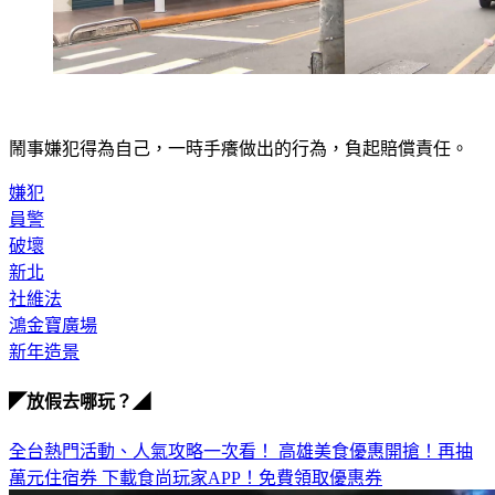
鬧事嫌犯得為自己，一時手癢做出的行為，負起賠償責任。
嫌犯
員警
破壞
新北
社維法
鴻金寶廣場
新年造景
◤放假去哪玩？◢
全台熱門活動、人氣攻略一次看！
高雄美食優惠開搶！再抽