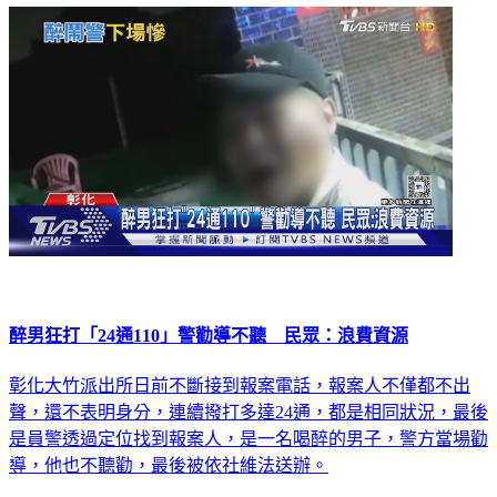
醉男狂打「24通110」警勸導不聽 民眾：浪費資源
彰化大竹派出所日前不斷接到報案電話，報案人不僅都不出
聲，還不表明身分，連續撥打多達24通，都是相同狀況，最後
是員警透過定位找到報案人，是一名喝醉的男子，警方當場勸
導，他也不聽勸，最後被依社維法送辦。