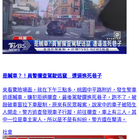
是贓車？！員警攔查駕駛逃竄 遭逼進死巷子
來看驚險場面，就在下午三點多，桃園中平路附近，發生警車
追逐贓車，嫌犯拒絕攔查，最後駕駛鑽進死巷子，跑不了，被
敲破車窗拉下車壓制，原來有民眾報案，說家中的車子被陌生
人開走，警方追查發現車子行蹤，前往攔查，車上有三人，其
中一位是車主家人，所以是不是有糾紛，警方還在釐清。