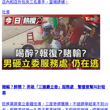
抓人，車手領到錢那一刻，超商裡的客人一瞬間變成警察，從
店內和店外包夾三名車手，當場逮捕。
社會
賭輸？醉鬧？ 男砸「三連霸立委」服務處 警還曾幫叫計程
車
民進黨屏東立委鍾佳濱，三度參選獲勝，不過選舉結束不到10