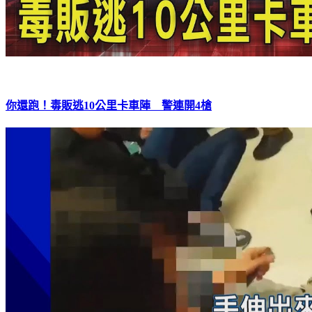
你還跑！毒販逃10公里卡車陣 警連開4槍