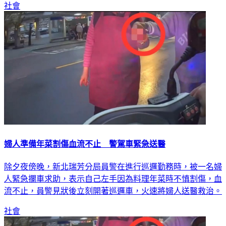
社會
婦人準備年菜割傷血流不止 警駕車緊急送醫
除夕夜傍晚，新北瑞芳分局員警在進行巡邏勤務時，被一名婦
人緊急攔車求助，表示自己左手因為料理年菜時不慎割傷，血
流不止，員警見狀後立刻開著巡邏車，火速將婦人送醫救治。
社會