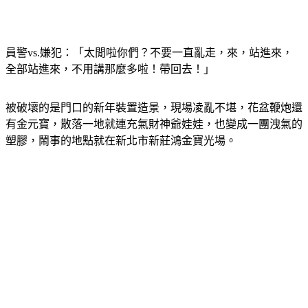
員警vs.嫌犯：「太閒啦你們？不要一直亂走，來，站進來，
全部站進來，不用講那麼多啦！帶回去！」
被破壞的是門口的新年裝置造景，現場凌亂不堪，花盆鞭炮還
有金元寶，散落一地就連充氣財神爺娃娃，也變成一團洩氣的
塑膠，鬧事的地點就在新北市新莊鴻金寶光場。