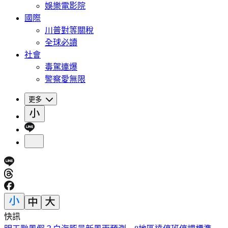
娛樂電影院
國際
川普對等關稅
全球必讀
社會
毒駕連爆
警察愛無限
更多
快訊