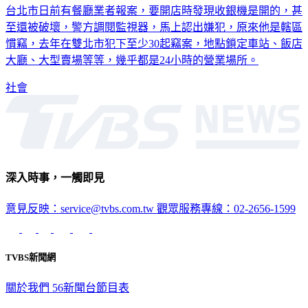
台北市日前有餐廳業者報案，要開店時發現收銀機是開的，甚
至還被破壞，警方調閱監視器，馬上認出嫌犯，原來他是轄區
慣竊，去年在雙北市犯下至少30起竊案，地點鎖定車站、飯店
大廳、大型賣場等等，幾乎都是24小時的營業場所。
社會
深入時事，一觸即見
意見反映：service@tvbs.com.tw
觀眾服務專線：02-2656-1599
TVBS新聞網
關於我們
56新聞台節目表