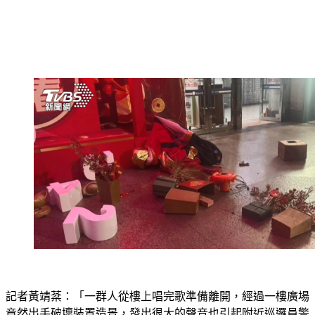
記者黃靖棻：「一群人從樓上唱完歌準備離開，經過一樓廣場