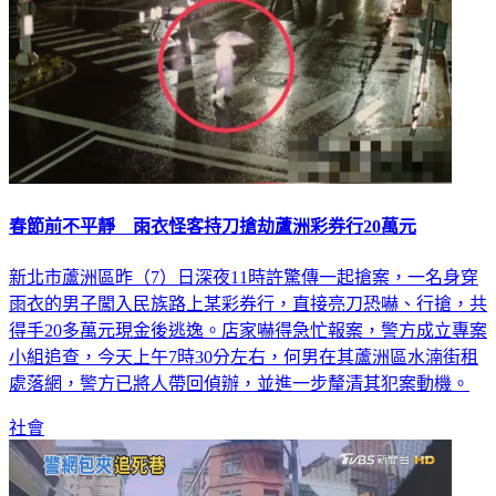
春節前不平靜 雨衣怪客持刀搶劫蘆洲彩券行20萬元
新北市蘆洲區昨（7）日深夜11時許驚傳一起搶案，一名身穿
雨衣的男子闖入民族路上某彩券行，直接亮刀恐嚇、行搶，共
得手20多萬元現金後逃逸。店家嚇得急忙報案，警方成立專案
小組追查，今天上午7時30分左右，何男在其蘆洲區水湳街租
處落網，警方已將人帶回偵辦，並進一步釐清其犯案動機。
社會