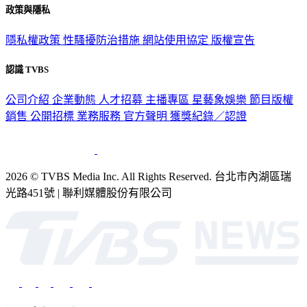
政策與隱私
隱私權政策
性騷擾防治措施
網站使用協定
版權宣告
認識 TVBS
公司介紹
企業動態
人才招募
主播專區
星藝象娛樂
節目版權
銷售
公開招標
業務服務
官方聲明
獲獎紀錄／認證
2026 © TVBS Media Inc. All Rights Reserved. 台北市內湖區瑞
光路451號 | 聯利媒體股份有限公司