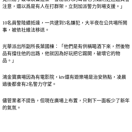
竟然出手破壞裝置造景，發出很大的聲音也引起附近巡邏員警
注意，還以爲是有人在打群架，立刻加派警力到場支援。」
10名員警陸續抵達，一共逮到5名嫌犯，大半夜在公共場所鬧
事，被依社維法移送。
光華派出所副所長葉國棟：「他們是有供稱喝酒下來，然後物
品有擋住他的出路，他就因為好玩把它踢開，破壞它的物
品。」
鴻金寶廣場因為有電影院，ktv還有遊樂場是治安熱點，凌晨
過後都會有2名警力守望。
儘管業者不提告，但現在廣場上布置，只剩下一面板少了新年
的氣氛。