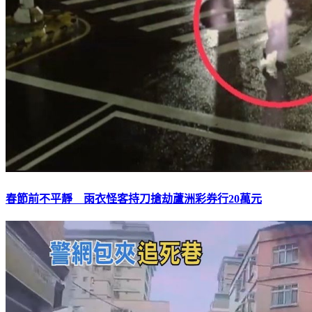
春節前不平靜 雨衣怪客持刀搶劫蘆洲彩券行20萬元