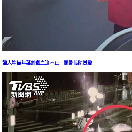
婦人準備年菜割傷血流不止 攔警協助送醫