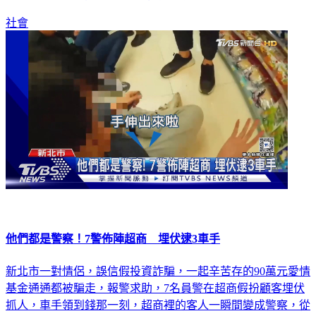
刻拔槍朝輪胎連開4槍，原來他們是毒品列管人口。
社會
他們都是警察！7警佈陣超商 埋伏逮3車手
新北市一對情侶，誤信假投資詐騙，一起辛苦存的90萬元愛情
基金通通都被騙走，報警求助，7名員警在超商假扮顧客埋伏