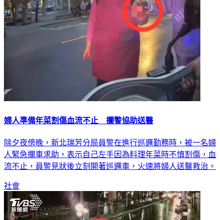
婦人準備年菜割傷血流不止 攔警協助送醫
除夕夜傍晚，新北瑞芳分局員警在進行巡邏勤務時，被一名婦
人緊急攔車求助，表示自己左手因為料理年菜時不慎割傷，血
流不止，員警見狀後立刻開著巡邏車，火速將婦人送醫救治。
社會