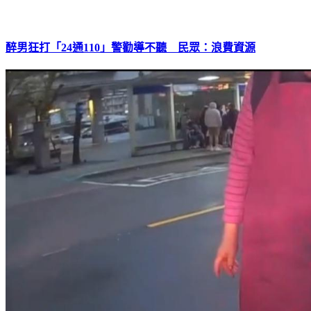
醉男狂打「24通110」警勸導不聽 民眾：浪費資源