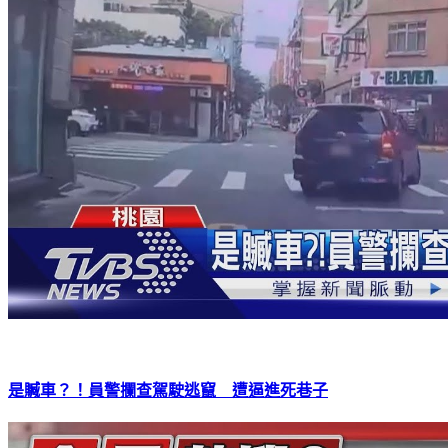
是贓車？！員警攔查駕駛逃竄 遭逼進死巷子