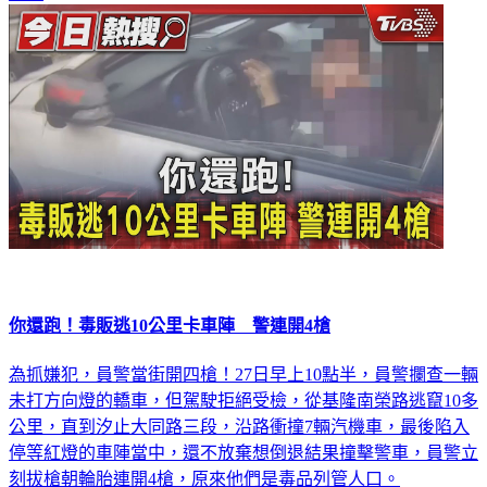
社會
你還跑！毒販逃10公里卡車陣 警連開4槍
為抓嫌犯，員警當街開四槍！27日早上10點半，員警攔查一輛
未打方向燈的轎車，但駕駛拒絕受檢，從基隆南榮路逃竄10多
公里，直到汐止大同路三段，沿路衝撞7輛汽機車，最後陷入
停等紅燈的車陣當中，還不放棄想倒退結果撞擊警車，員警立