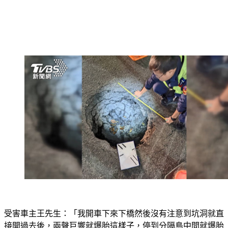
受害車主王先生：「我開車下來下橋然後沒有注意到坑洞就直
接開過去後，兩聲巨響就爆胎這樣子，停到分隔島中間就爆胎