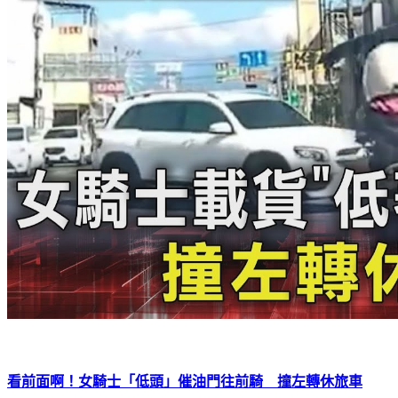
看前面啊！女騎士「低頭」催油門往前騎 撞左轉休旅車