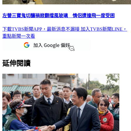
左營三寶鬼切釀禍掀翻擋風玻璃 情侶遭撞飛一度受困
下載TVBS新聞APP，最新消息不漏接
加入TVBS新聞LINE，
重點新聞一次看
延伸閱讀