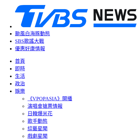
颱風白海豚動態
SBS歌謠大戰
優惠好康情報
首頁
即時
生活
政治
娛樂
《VPOPASIA》開播
演唱會搶票情報
日韓爆米花
歌手動態
綜藝星聞
戲劇星聞