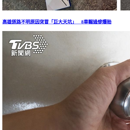
高雄道路不明原因突冒「巨大天坑」 8車輾過慘爆胎