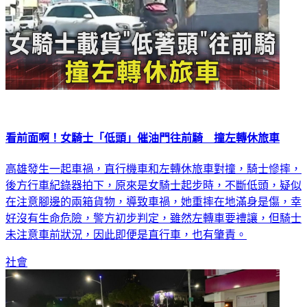
看前面啊！女騎士「低頭」催油門往前騎 撞左轉休旅車
高雄發生一起車禍，直行機車和左轉休旅車對撞，騎士慘摔，
後方行車紀錄器拍下，原來是女騎士起步時，不斷低頭，疑似
在注意腳邊的兩箱貨物，導致車禍，她重摔在地滿身是傷，幸
好沒有生命危險，警方初步判定，雖然左轉車要禮讓，但騎士
未注意車前狀況，因此即便是直行車，也有肇責。
社會