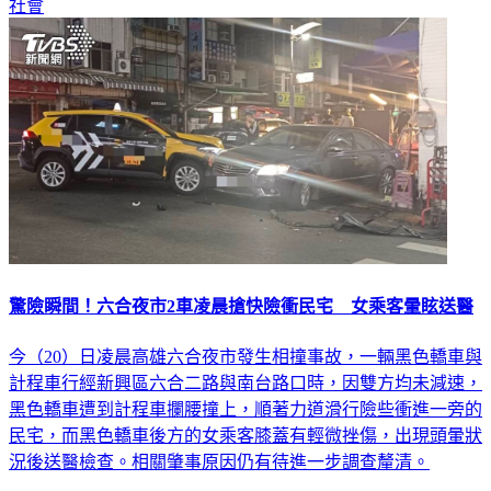
社會
驚險瞬間！六合夜市2車凌晨搶快險衝民宅 女乘客暈眩送醫
今（20）日凌晨高雄六合夜市發生相撞事故，一輛黑色轎車與
計程車行經新興區六合二路與南台路口時，因雙方均未減速，
黑色轎車遭到計程車攔腰撞上，順著力道滑行險些衝進一旁的
民宅，而黑色轎車後方的女乘客膝蓋有輕微挫傷，出現頭暈狀
況後送醫檢查。相關肇事原因仍有待進一步調查釐清。