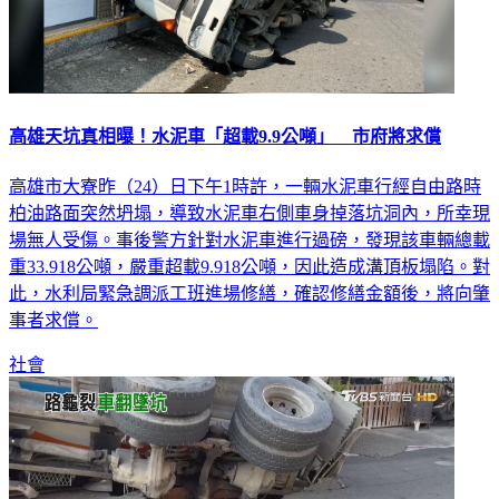
高雄天坑真相曝！水泥車「超載9.9公噸」 市府將求償
高雄市大寮昨（24）日下午1時許，一輛水泥車行經自由路時
柏油路面突然坍塌，導致水泥車右側車身掉落坑洞內，所幸現
場無人受傷。事後警方針對水泥車進行過磅，發現該車輛總載
重33.918公噸，嚴重超載9.918公噸，因此造成溝頂板塌陷。對
此，水利局緊急調派工班進場修繕，確認修繕金額後，將向肇
事者求償。
社會