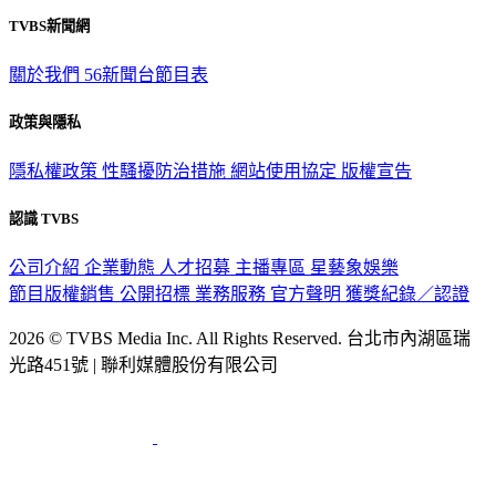
TVBS新聞網
關於我們
56新聞台節目表
政策與隱私
隱私權政策
性騷擾防治措施
網站使用協定
版權宣告
認識 TVBS
公司介紹
企業動態
人才招募
主播專區
星藝象娛樂
節目版權銷售
公開招標
業務服務
官方聲明
獲獎紀錄／認證
2026 © TVBS Media Inc. All Rights Reserved. 台北市內湖區瑞
光路451號 | 聯利媒體股份有限公司