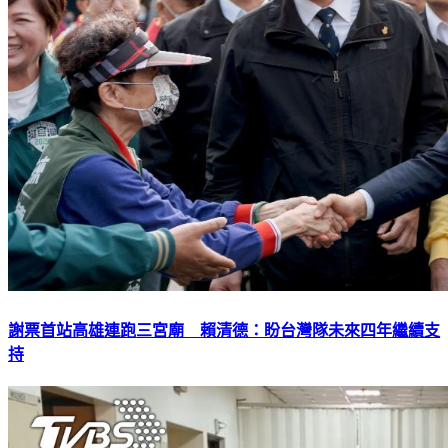
謝票首站高雄連跑三宮廟 賴清德：盼台灣隊未來四年繼續支
持