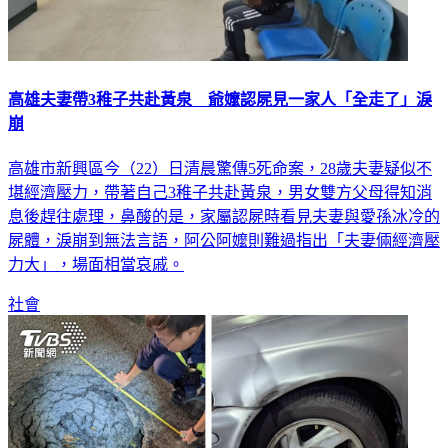
高雄夫妻帶3稚子共赴黃泉 爺嬤認屍見一家人「全走了」淚
崩
高雄市新興區今（22）日清晨驚傳5死命案，28歲夫妻疑似不
堪經濟壓力，帶著自己3稚子共赴黃泉，男女雙方父母得知消
息後趕往處理，鼻酸的是，家屬認屍時看見夫妻與愛孫冰冷的
屍體，淚崩到無法言語，阿公阿嬤則難過指出「夫妻倆經濟壓
力大」，場面相當哀戚。
社會