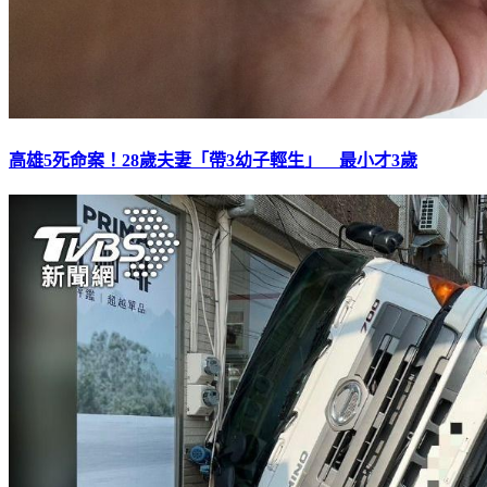
高雄5死命案！28歲夫妻「帶3幼子輕生」 最小才3歲