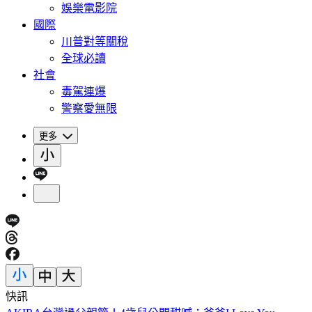
娛樂電影院
國際
川普對等關稅
全球必讀
社會
毒駕連爆
警察愛無限
更多
快訊