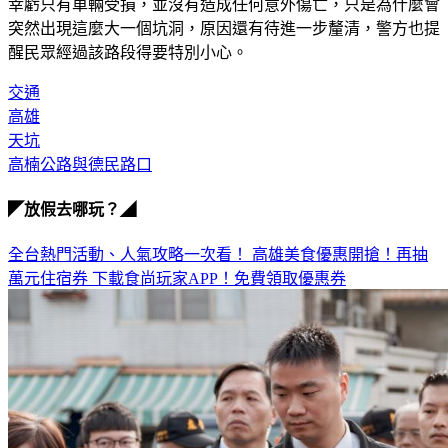
幸虧只有車輛受損，並沒有造成任何意外傷亡，只是為什麼會
突然出現這麼大一個坑洞，原因還有待進一步釐清，警方也提
醒民眾經過該路段得要特別小心。
交通
高雄
天坑
高楠公路與德民路口
◤放假去哪玩？◢
全台熱門活動、人氣攻略一次看！
高雄美食優惠開搶！再抽
萬元住宿券
下載食尚玩家APP！免費領取優惠券