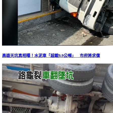
高雄天坑真相曝！水泥車「超載9.9公噸」 市府將求償