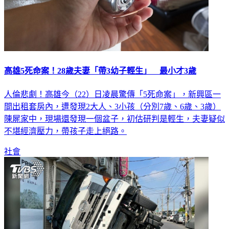
高雄5死命案！28歲夫妻「帶3幼子輕生」 最小才3歲
人倫悲劇！高雄今（22）日凌晨驚傳「5死命案」，新興區一
間出租套房內，遭發現2大人、3小孩（分別7歲、6歲、3歲）
陳屍家中，現場還發現一個盆子，初估研判是輕生，夫妻疑似
不堪經濟壓力，帶孩子走上絕路。
社會