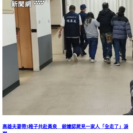
高雄夫妻帶3稚子共赴黃泉 爺嬤認屍見一家人「全走了」淚