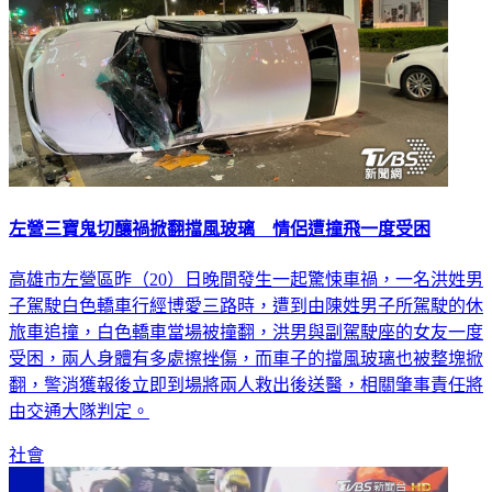
左營三寶鬼切釀禍掀翻擋風玻璃 情侶遭撞飛一度受困
高雄市左營區昨（20）日晚間發生一起驚悚車禍，一名洪姓男
子駕駛白色轎車行經博愛三路時，遭到由陳姓男子所駕駛的休
旅車追撞，白色轎車當場被撞翻，洪男與副駕駛座的女友一度
受困，兩人身體有多處擦挫傷，而車子的擋風玻璃也被整塊掀
翻，警消獲報後立即到場將兩人救出後送醫，相關肇事責任將
由交通大隊判定。
社會