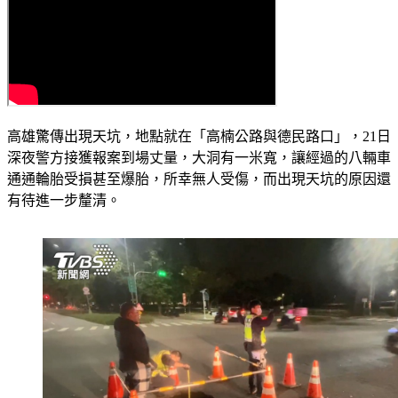
高雄驚傳出現天坑，地點就在「高楠公路與德民路口」，21日
深夜警方接獲報案到場丈量，大洞有一米寬，讓經過的八輛車
通通輪胎受損甚至爆胎，所幸無人受傷，而出現天坑的原因還
有待進一步釐清。