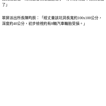
了」
翠屏派出所長陳昀辰：「經丈量該坑洞長寬約100x100公分，
深度約40公分，初步檢視約有8輛汽車輪胎受損。」