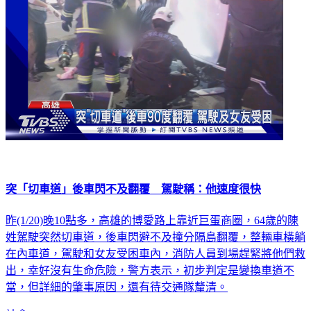
突「切車道」後車閃不及翻覆 駕駛稱：他速度很快
昨(1/20)晚10點多，高雄的博愛路上靠近巨蛋商圈，64歲的陳
姓駕駛突然切車道，後車閃避不及撞分隔島翻覆，整輛車橫躺
在內車道，駕駛和女友受困車內，消防人員到場趕緊將他們救
出，幸好沒有生命危險，警方表示，初步判定是變換車道不
當，但詳細的肇事原因，還有待交通隊釐清。