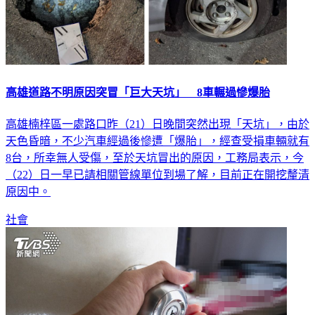
高雄道路不明原因突冒「巨大天坑」 8車輾過慘爆胎
高雄楠梓區一處路口昨（21）日晚間突然出現「天坑」，由於
天色昏暗，不少汽車經過後慘遭「爆胎」，經查受損車輛就有
8台，所幸無人受傷，至於天坑冒出的原因，工務局表示，今
（22）日一早已請相關管線單位到場了解，目前正在開挖釐清
原因中。
社會