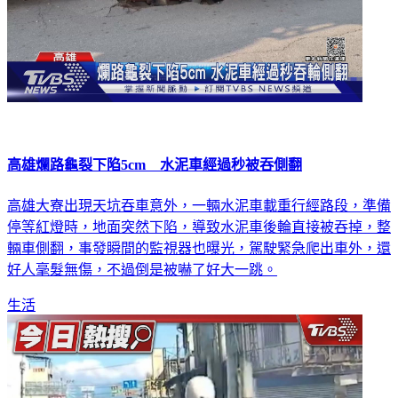
高雄爛路龜裂下陷5cm 水泥車經過秒被吞側翻
高雄大寮出現天坑吞車意外，一輛水泥車載重行經路段，準備
停等紅燈時，地面突然下陷，導致水泥車後輪直接被吞掉，整
輛車側翻，事發瞬間的監視器也曝光，駕駛緊急爬出車外，還
好人毫髮無傷，不過倒是被嚇了好大一跳。
生活