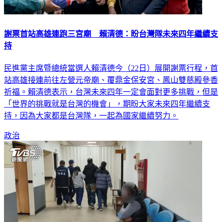
謝票首站高雄連跑三宮廟 賴清德：盼台灣隊未來四年繼續支
持
民進黨主席暨總統當選人賴清德今（22日）展開謝票行程，首
站高雄接連前往左營元帝廟、覆鼎金保安宮、鳳山雙慈殿參香
祈福。賴清德表示，台灣未來四年一定會面對更多挑戰，但是
「世界的挑戰就是台灣的機會」，期盼大家未來四年繼續支
持，因為大家都是台灣隊，一起為國家繼續努力。
政治