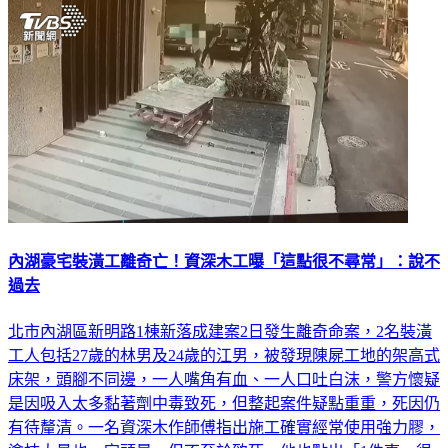
內湖豪宅裝潢工離奇亡！資深木工曝「這點很不尋常」：說不
過去
北市內湖區新明路1棟新落成建案2日發生離奇命案，2名裝潢
工人包括27歲的林男及24歲的江男，被發現陳屍工地的架高式
床架，頭腳不同邊，一人嘴角有血、一人口吐白沫，警方懷疑
是因吸入太多黏著劑中毒致死，但整起案件疑點重重，死因仍
有待釐清。一名資深木作師傅指出施工確實經常使用強力膠，