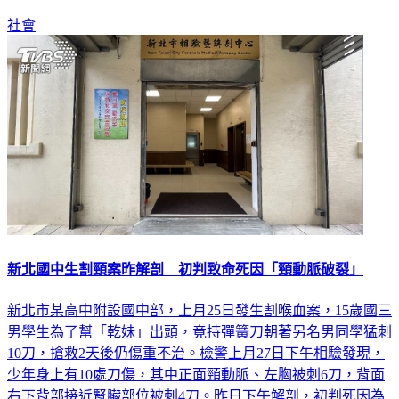
社會
新北國中生割頸案昨解剖 初判致命死因「頸動脈破裂」
新北市某高中附設國中部，上月25日發生割喉血案，15歲國三
男學生為了幫「乾妹」出頭，竟持彈簧刀朝著另名男同學猛刺
10刀，搶救2天後仍傷重不治。檢警上月27日下午相驗發現，
少年身上有10處刀傷，其中正面頸動脈、左胸被刺6刀，背面
右下背部接近腎臟部位被刺4刀。昨日下午解剖，初判死因為