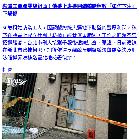
裝潢工兼職業餘組頭！他邊上班邊開總統賭盤教「如何下注」
下場慘
50歲柯姓裝潢工人，因覬覦總統大選地下賭盤的豐厚利潤，私
下在臉書上成立社團「斜槓」經營選舉賭盤，工作之餘還不忘
招攬賭客。台北市刑大接獲舉報後循線追查、蒐證，日前循線
在新北市逮捕柯男，訊後依違反總統及副總統選舉罷免法及刑
法賭博罪嫌移送臺北地檢署偵辦。
社會