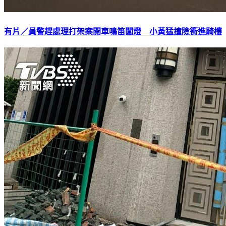
有片／員警趕處理打架案開車鳴笛闖燈 小黃猛撞險衝進騎樓