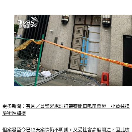
更多新聞：
有片／員警趕處理打架案開車鳴笛闖燈　小黃猛撞
險衝進騎樓
但案發至今已12天案情仍不明朗，又受社會高度關注，因此檢