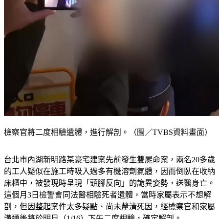
檢察官將二度相驗遺體，進行解剖。（圖／TVBS資料畫面）
台北市內湖新明路某豪宅建案先前發生雙屍命案，兩名20多歲
的工人疑似在施工時吸入過多有機溶劑氣體，因而倒臥在收納
床櫃中，被發現時呈現「頭腳反向」的詭異姿勢，送醫身亡。
這個月3日檢警會同法醫相驗死者遺體，當時家屬表示不想解
剖，但因整起案件太多疑點、尚未釐清死因，經檢察官和家屬
溝通後將於明日（1/16）下午二度相驗，確定解剖。