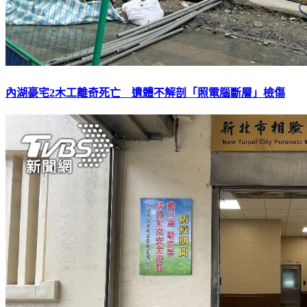
內湖豪宅2木工離奇死亡 遺體不解剖「照電腦斷層」檢傷