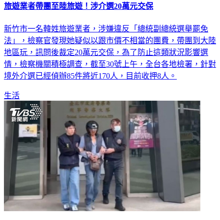
旅遊業者帶團至陸旅遊！涉介選20萬元交保
新竹市一名韓姓旅遊業者，涉嫌違反「總統副總統選舉罷免
法」，檢察官發現她疑似以跟市價不相當的團費，帶團到大陸
地區玩，訊問後裁定20萬元交保，為了防止這類狀況影響選
情，檢察機關積極調查，截至30號上午，全台各地檢署，針對
境外介選已經偵辦85件將近170人，目前收押8人。
生活