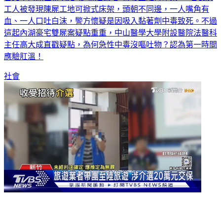
工人被發現陳屍工地可掀式床架，頭朝不同邊，一人嘴角有
血、一人口吐白沫，警方懷疑是因吸入黏著劑中毒致死。不過
這起內湖豪宅雙屍案疑點重重，中山醫學大學附設醫院法醫科
主任高大成直戳疑點，為何急性中毒沒嘔吐物？認為第一時間
應驗肛溫！
社會