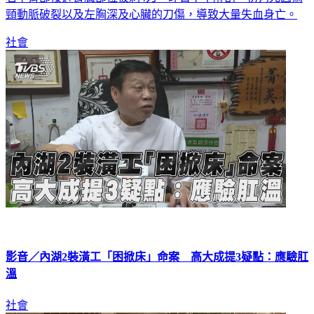
頸動脈破裂以及左胸深及心臟的刀傷，導致大量失血身亡。
社會
影音／內湖2裝潢工「困掀床」命案 高大成提3疑點：應驗肛
溫
社會