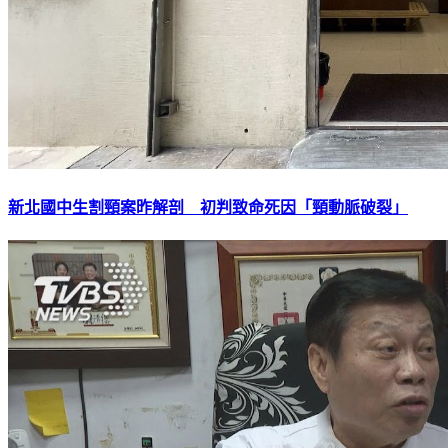
新北國中生割頸案昨解剖 初判致命死因「頸動脈破裂」