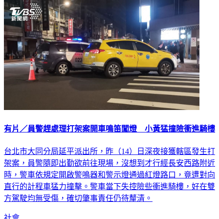
有片／員警趕處理打架案開車鳴笛闖燈 小黃猛撞險衝進騎樓
台北市大同分局延平派出所，昨（14）日深夜接獲轄區發生打
架案，員警隨即出勤欲前往現場，沒想到才行經長安西路附近
時，警車依規定開啟警鳴器和警示燈通過紅燈路口，竟遭對向
直行的計程車猛力撞擊。警車當下失控險些衝進騎樓，好在雙
方駕駛均無受傷，確切肇事責任仍待釐清。
社會