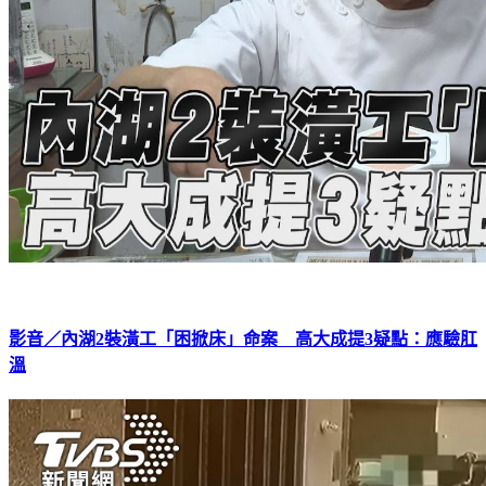
影音／內湖2裝潢工「困掀床」命案 高大成提3疑點：應驗肛
溫