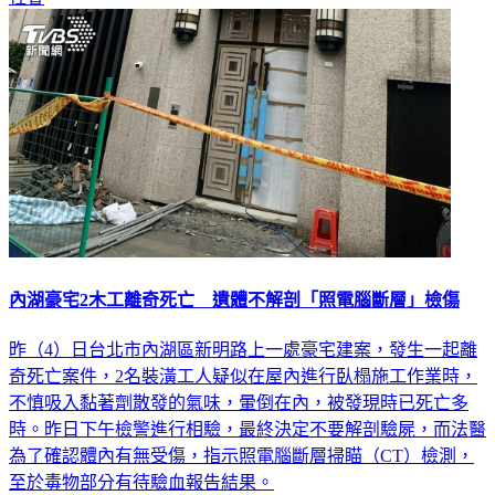
內湖豪宅2木工離奇死亡 遺體不解剖「照電腦斷層」檢傷
昨（4）日台北市內湖區新明路上一處豪宅建案，發生一起離
奇死亡案件，2名裝潢工人疑似在屋內進行臥榻施工作業時，
不慎吸入黏著劑散發的氣味，暈倒在內，被發現時已死亡多
時。昨日下午檢警進行相驗，最終決定不要解剖驗屍，而法醫
為了確認體內有無受傷，指示照電腦斷層掃瞄（CT）檢測，
至於毒物部分有待驗血報告結果。