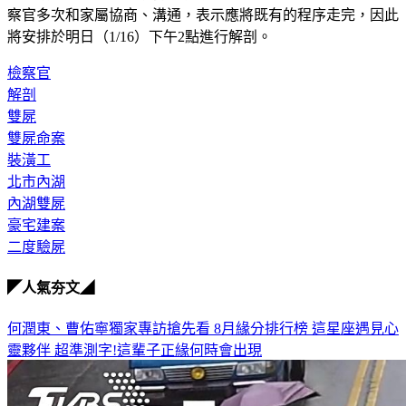
察官多次和家屬協商、溝通，表示應將既有的程序走完，因此
將安排於明日（1/16）下午2點進行解剖。
檢察官
解剖
雙屍
雙屍命案
裝潢工
北市內湖
內湖雙屍
豪宅建案
二度驗屍
◤人氣夯文◢
何潤東、曹佑寧獨家專訪搶先看
8月緣分排行榜 這星座遇見心
靈夥伴
超準測字!這輩子正緣何時會出現