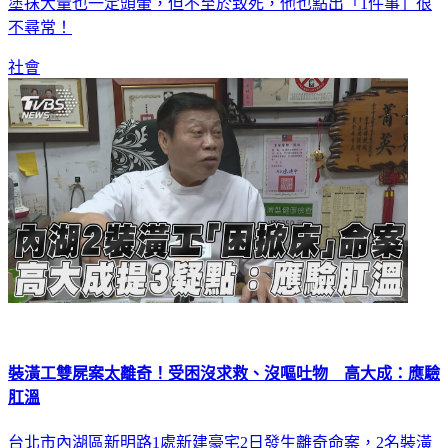
塗抹大量也一定頭暈，但不至於致死，他也點出「1件事」很
不尋常！
社會
裝潢工雙屍案太離奇！受困沒求救、沒嘔吐物 高大成：應驗
肛溫
台北市內湖區新明路1處新建豪宅2日發生離奇命案，2名裝潢