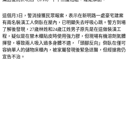
這個月3日，警消接獲民眾報案，表示在新明路一處豪宅建案
有兩名裝潢工人倒臥在屋內，已明顯失去呼吸心跳。警方到場
了解後發現，27歲林姓和24歲江姓男子原先是在這做裝潢工
程，疑似是在替木櫃貼皮時使用強力膠，但現場有機溶劑氣體
揮發，導致兩人吸入過多身體不適，「頭腳反向」倒臥在僅可
容納單人的儲物床櫃內，被家屬發現後緊急送醫，但經搶救仍
宣告不治。