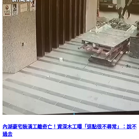
內湖豪宅裝潢工離奇亡！資深木工曝「這點很不尋常」：說不
過去