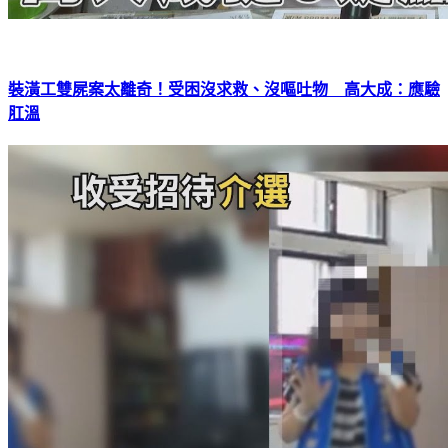
裝潢工雙屍案太離奇！受困沒求救、沒嘔吐物 高大成：應驗
肛溫