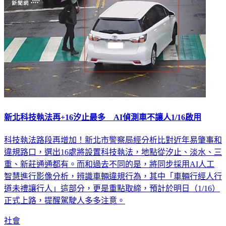
新北科技執法再+16汐止最多 AI偵測車不讓人1/16啟用
科技執法路段再增加！新北市警察局經分析比對近年易肇事和
違規路口，選出16處將設置科技執法，地點從汐止、淡水、三
重、新莊通通都有。而和過去不同的是，將同步採用AI人工
智慧進行影像分析，辨識車輛違規行為，其中「車輛行經人行
道未禮讓行人」這部分，更是重點取締，預計於明日（1/16）
正式上路，提醒駕駛人多多注意。
社會