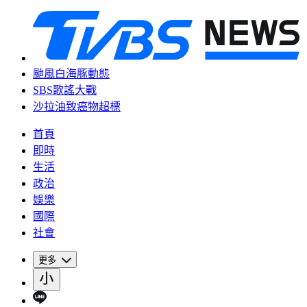
颱風白海豚動態
SBS歌謠大戰
沙拉油致癌物超標
首頁
即時
生活
政治
娛樂
國際
社會
更多