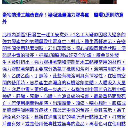
豪宅裝潢工離奇喪命！疑吸過量強力膠毒氣 醫曝3原則防意
外
北市內湖區3日發生一起工安意外，2名工人疑似因吸入過多的
強力膠產生的氣體導致中毒身亡。對此，醫生黃軒表示，在密
閉空間使用黏著劑時，若出現頭痛、噁心或胸悶等症狀時，便
恐是中毒的徵兆，把握3項原則做好安全防護，避免意外發
生。黃軒指出，強力膠接著劑和溶劑是木工黏接常用的材料，
強力膠黏著劑的主要成分為氯丁橡膠和溶劑，溶劑常用的有甲
苯、乙酸乙酯、丁酮等，此些有機溶劑具有揮發性，在密閉空
間內使用時，容易產生高濃度的有機溶劑氣體，人體吸入大量
時，容易中毒。黃軒進一步表示，有機溶劑中毒可分為對中樞
神經、肝臟、腎臟、心臟、血液系統的損害，最嚴重恐面臨死
亡，若使用相關物品時，出現頭暈、頭痛、噁心想吐、腹痛或
是胸悶呼吸困難等症狀，都恐是中毒的預兆。黃軒表示，為了
避免意外發生，建議在通風良好的場所進行黏接工作，打開窗
戶最有效，或是使用低毒性或無毒的產品，再者也可在使用黏