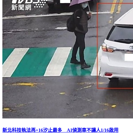
新北科技執法再+16汐止最多 AI偵測車不讓人1/16啟用