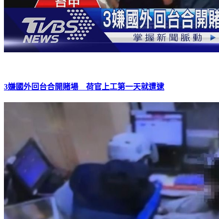
3嫌國外回台合開賭場 荷官上工第一天就遭逮