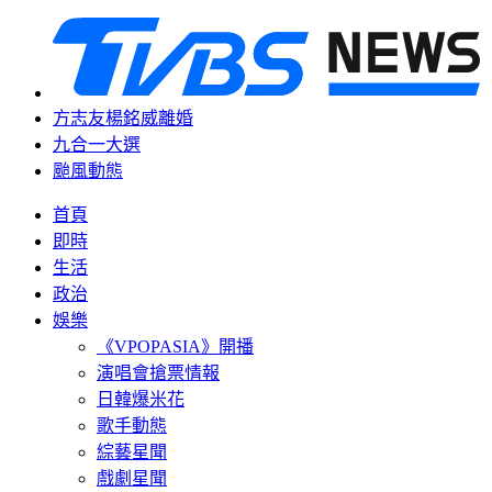
方志友楊銘威離婚
九合一大選
颱風動態
首頁
即時
生活
政治
娛樂
《VPOPASIA》開播
演唱會搶票情報
日韓爆米花
歌手動態
綜藝星聞
戲劇星聞