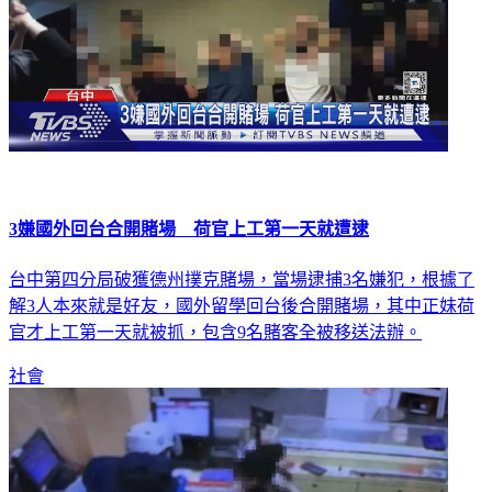
3嫌國外回台合開賭場 荷官上工第一天就遭逮
台中第四分局破獲德州撲克賭場，當場逮捕3名嫌犯，根據了
解3人本來就是好友，國外留學回台後合開賭場，其中正妹荷
官才上工第一天就被抓，包含9名賭客全被移送法辦。
社會