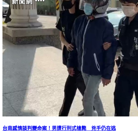
台南感情談判變命案！男遭行刑式槍斃 兇手仍在逃