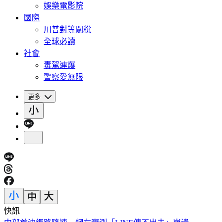
娛樂電影院
國際
川普對等關稅
全球必讀
社會
毒駕連爆
警察愛無限
更多
快訊