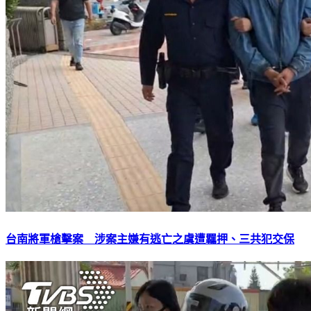
台南將軍槍擊案 涉案主嫌有逃亡之虞遭羈押、三共犯交保