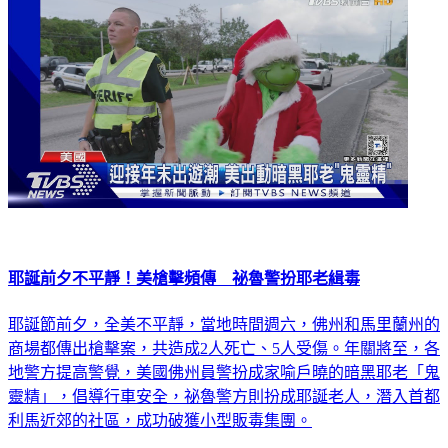
耶誕前夕不平靜！美槍擊頻傳 祕魯警扮耶老緝毒
耶誕節前夕，全美不平靜，當地時間週六，佛州和馬里蘭州的
商場都傳出槍擊案，共造成2人死亡、5人受傷。年關將至，各
地警方提高警覺，美國佛州員警扮成家喻戶曉的暗黑耶老「鬼
靈精」，倡導行車安全，祕魯警方則扮成耶誕老人，潛入首都
利馬近郊的社區，成功破獲小型販毒集團。