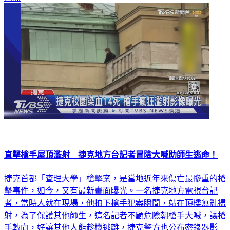
直擊槍手屋頂濫射 捷克地方台記者冒險大喊助師生逃命！
捷克首都「查理大學」槍擊案，是當地近年來傷亡最慘重的槍
擊事件，如今，又有最新畫面曝光。一名捷克地方電視台記
者，當時人就在現場，他拍下槍手犯案瞬間，站在頂樓無亂掃
射，為了保護其他師生，這名記者不顧危險朝槍手大喊，讓槍
手轉向，好讓其他人能趁機逃離，捷克警方也公布密錄器影