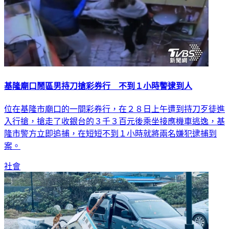
基隆廟口鬧區男持刀搶彩券行 不到１小時警逮到人
位在基隆市廟口的一間彩券行，在２８日上午遭到持刀歹徒進
入行搶，搶走了收銀台的３千３百元後乘坐接應機車逃逸，基
隆市警方立即追捕，在短短不到１小時就將兩名嫌犯逮捕到
案。
社會