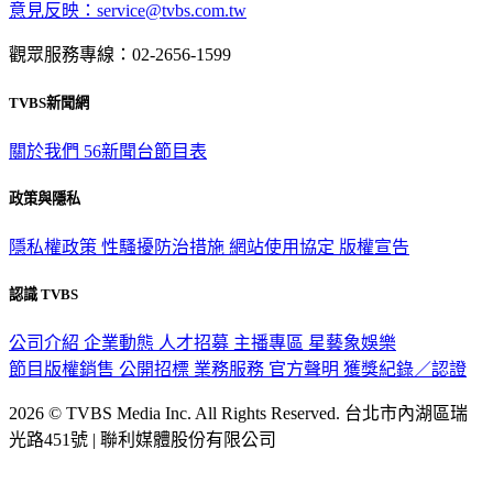
意見反映：service@tvbs.com.tw
觀眾服務專線：02-2656-1599
TVBS新聞網
關於我們
56新聞台節目表
政策與隱私
隱私權政策
性騷擾防治措施
網站使用協定
版權宣告
認識 TVBS
公司介紹
企業動態
人才招募
主播專區
星藝象娛樂
節目版權銷售
公開招標
業務服務
官方聲明
獲獎紀錄／認證
2026 © TVBS Media Inc. All Rights Reserved. 台北市內湖區瑞
光路451號 | 聯利媒體股份有限公司