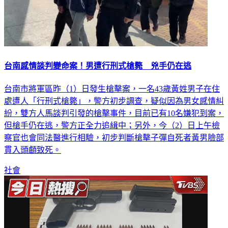
台南感情談判變命案！男遭行刑式槍斃 兇手仍在逃
台南市將軍區昨（1）日發生槍擊案，一名43歲黃姓男子在住
處遭人「行刑式槍斃」，警方初步調查，疑似因為男女感情糾
紛，雙方人馬談判引發的槍擊事件，目前已有10名嫌犯到案，
但槍手仍在逃，警方正全力追緝中；另外，今（2）日上午檢
察官也會同法醫進行相驗，初步判斷槍擊子彈自死者黃男臉部
貫入頭顱致死。
社會