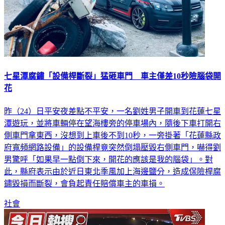
七星潭腐鏽「設備桿斷裂」猛砸車門 車主僅差10秒險腦袋開
花
昨（24）日平安夜差點不平安，一名劉姓男子開車到花蓮七星
潭遊玩，並將車輛停在望海樓旁的停車場內，隨後下車打開右
側車門拿東西，沒想到上車後不到10秒，一旁掛著「花蓮縣政
府寬頻網路設備」的設備桿竟突然倒塌壓毀右側車門，嚇得劉
男驚呼「如果早一點倒下來，開花的應該是我的腦袋」。對
此，縣府表示由於近日東北季風加上海邊鹽分，造成保險桿腐
鏽毀損而斷裂，會負起責任賠償車主的車損。
社會