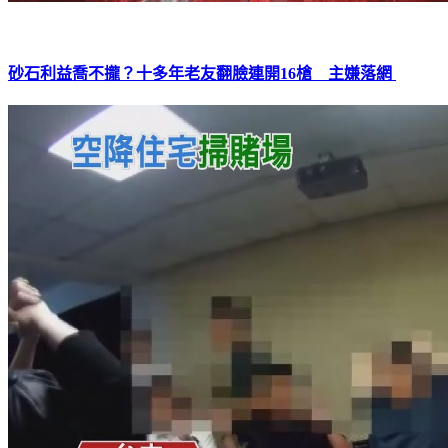
砂石利益喬不攏？十多年老友翻臉連開16槍 主嫌落網