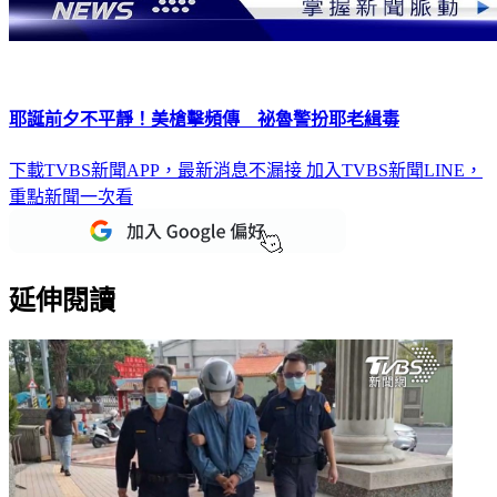
耶誕前夕不平靜！美槍擊頻傳 祕魯警扮耶老緝毒
下載TVBS新聞APP，最新消息不漏接
加入TVBS新聞LINE，
重點新聞一次看
延伸閱讀