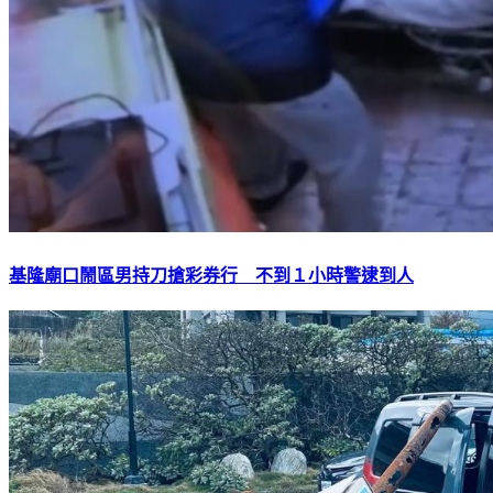
基隆廟口鬧區男持刀搶彩券行 不到１小時警逮到人