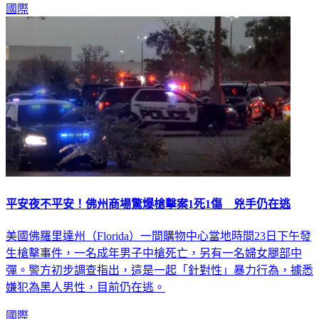
國際
平安夜不平安！佛州商場驚爆槍擊案1死1傷 兇手仍在逃
美國佛羅里達州（Florida）一間購物中心當地時間23日下午發
生槍擊事件，一名成年男子中槍死亡，另有一名婦女腿部中
彈。警方初步調查指出，這是一起「針對性」暴力行為，據悉
嫌犯為黑人男性，目前仍在逃。
國際