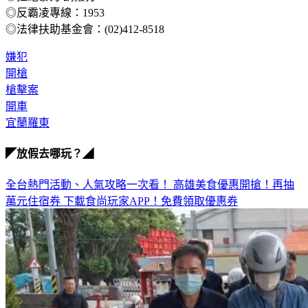
◎反霸凌專線：1953
◎法律扶助基金會：(02)412-8518
嫌犯
開槍
槍擊案
開車
宜蘭羅東
◤放假去哪玩？◢
全台熱門活動、人氣攻略一次看！
高雄美食優惠開搶！再抽
萬元住宿券
下載食尚玩家APP！免費領取優惠券