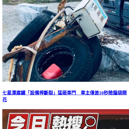
七星潭腐鏽「設備桿斷裂」猛砸車門 車主僅差10秒險腦袋開
花