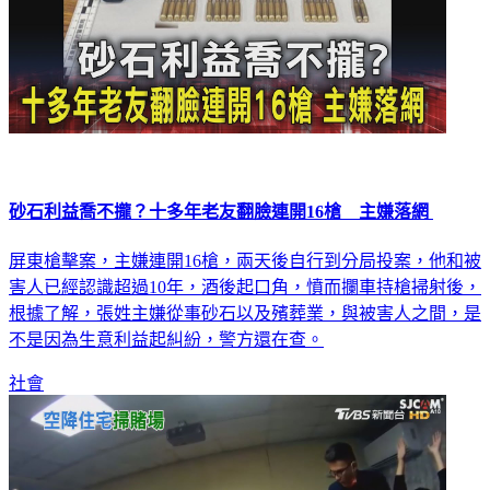
砂石利益喬不攏？十多年老友翻臉連開16槍 主嫌落網
屏東槍擊案，主嫌連開16槍，兩天後自行到分局投案，他和被
害人已經認識超過10年，酒後起口角，憤而攔車持槍掃射後，
根據了解，張姓主嫌從事砂石以及殯葬業，與被害人之間，是
不是因為生意利益起糾紛，警方還在查。
社會