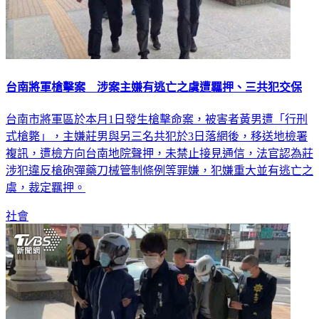
台南將軍槍擊案 涉案主嫌有逃亡之虞遭羈押、三共犯交保
台南市將軍區於本月1日發生槍擊命案，被害者黃男遭「行刑
式槍斃」，主嫌莊男與另三名共犯於3日落網後，移送地檢署
複訊，遭檢方向台南地院聲押，未禁止接見通信，法官認為莊
涉犯違反槍砲彈藥刀械管制條例等罪嫌，犯嫌重大並有逃亡之
虞，裁定羈押。
社會