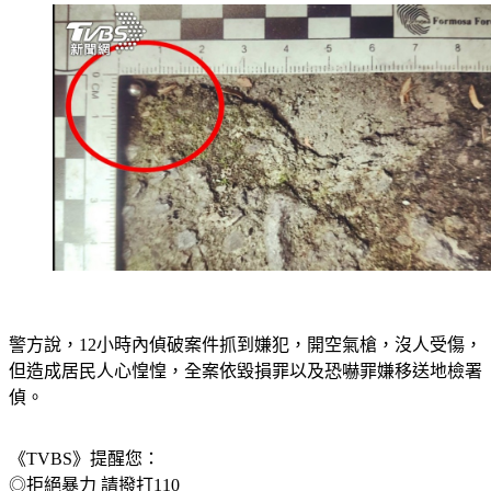
警方說，12小時內偵破案件抓到嫌犯，開空氣槍，沒人受傷，
但造成居民人心惶惶，全案依毀損罪以及恐嚇罪嫌移送地檢署
偵。
《TVBS》提醒您：
◎拒絕暴力 請撥打110