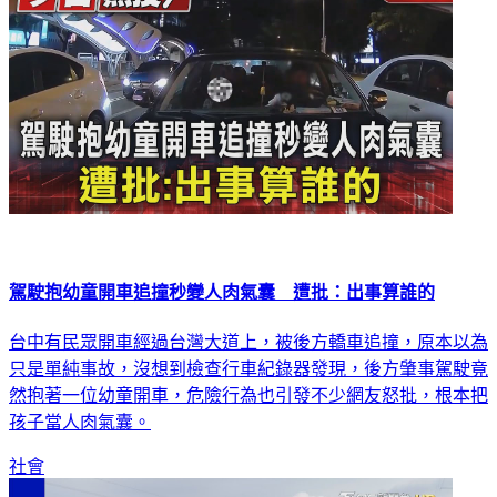
駕駛抱幼童開車追撞秒變人肉氣囊 遭批：出事算誰的
台中有民眾開車經過台灣大道上，被後方轎車追撞，原本以為
只是單純事故，沒想到檢查行車紀錄器發現，後方肇事駕駛竟
然抱著一位幼童開車，危險行為也引發不少網友怒批，根本把
孩子當人肉氣囊。
社會