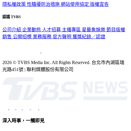
隱私權政策
性騷擾防治措施
網站使用協定
版權宣告
認識 TVBS
公司介紹
企業動態
人才招募
主播專區
星藝象娛樂
節目版權
銷售
公開招標
業務服務
官方聲明
獲獎紀錄／認證
2026 © TVBS Media Inc. All Rights Reserved. 台北市內湖區瑞
光路451號 | 聯利媒體股份有限公司
深入時事，一觸即見