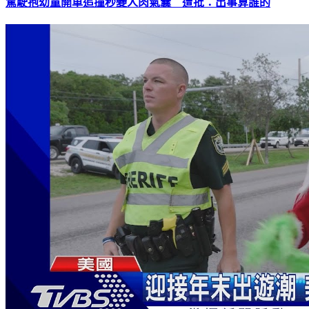
駕駛抱幼童開車追撞秒變人肉氣囊 遭批：出事算誰的