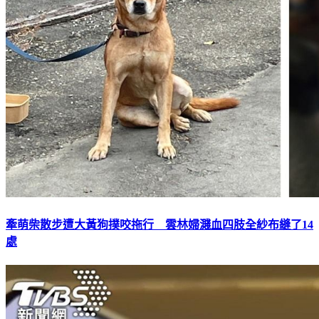
牽萌柴散步遭大黃狗撲咬拖行 雲林婦濺血四肢全紗布縫了14
處