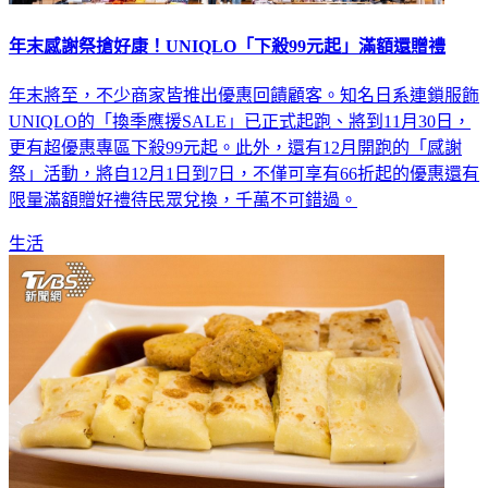
年末感謝祭搶好康！UNIQLO「下殺99元起」滿額還贈禮
年末將至，不少商家皆推出優惠回饋顧客。知名日系連鎖服飾
UNIQLO的「換季應援SALE」已正式起跑、將到11月30日，
更有超優惠專區下殺99元起。此外，還有12月開跑的「感謝
祭」活動，將自12月1日到7日，不僅可享有66折起的優惠還有
限量滿額贈好禮待民眾兌換，千萬不可錯過。
生活