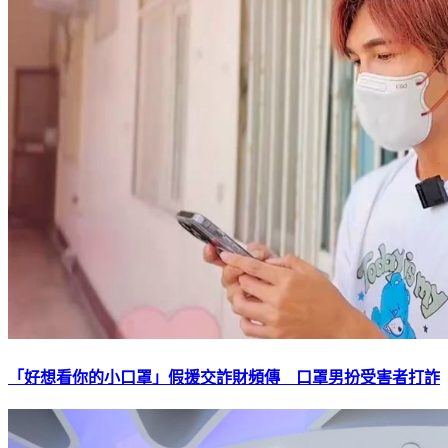
「好想看你的小口罩」假援交詐財頻傳 口罩男扮受害者打詐