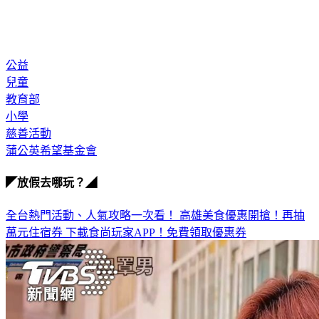
公益
兒童
教育部
小學
慈善活動
蒲公英希望基金會
◤放假去哪玩？◢
全台熱門活動、人氣攻略一次看！
高雄美食優惠開搶！再抽
萬元住宿券
下載食尚玩家APP！免費領取優惠券