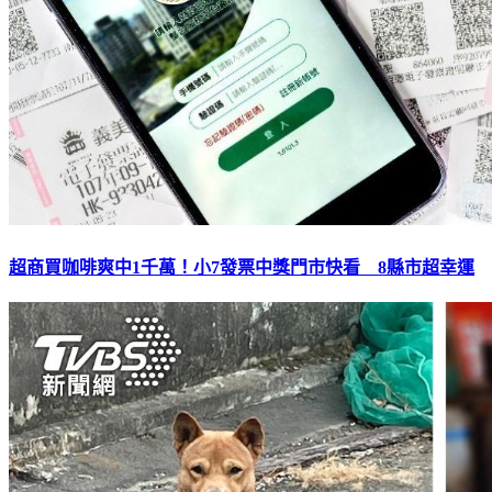
超商買咖啡爽中1千萬！小7發票中獎門市快看 8縣市超幸運