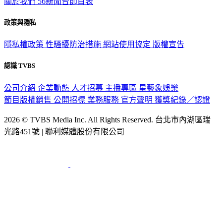
關於我們
56新聞台節目表
政策與隱私
隱私權政策
性騷擾防治措施
網站使用協定
版權宣告
認識 TVBS
公司介紹
企業動態
人才招募
主播專區
星藝象娛樂
節目版權銷售
公開招標
業務服務
官方聲明
獲獎紀錄／認證
2026 © TVBS Media Inc. All Rights Reserved. 台北市內湖區瑞
光路451號 | 聯利媒體股份有限公司