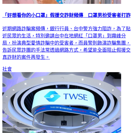
「好想看你的小口罩」假援交詐財頻傳 口罩男扮受害者打詐
近期網路詐騙案頻傳，銀行行員、台中警方強力阻詐，為了貼
近民眾的生活，特別邀請台中在地網紅「口罩男」到霧峰分
局，扮演典型愛情詐騙中的受害者，而員警則飾演詐騙集團，
告訴民眾詐團的手法常透過網路方式，希望能全面阻止假援交
真詐財的案件再發生。
社會