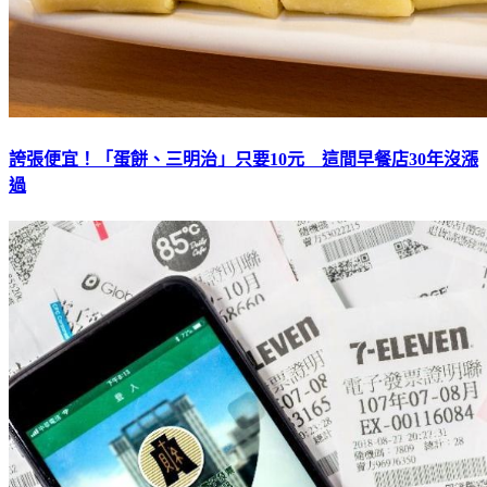
誇張便宜！「蛋餅、三明治」只要10元 這間早餐店30年沒漲
過