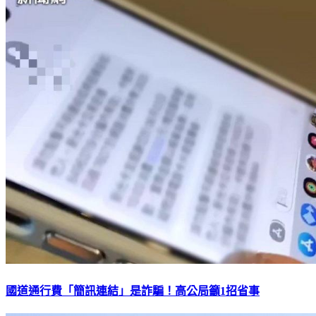
國道通行費「簡訊連結」是詐騙！高公局籲1招省事