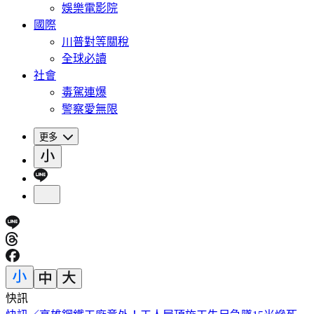
娛樂電影院
國際
川普對等關稅
全球必讀
社會
毒駕連爆
警察愛無限
更多
快訊