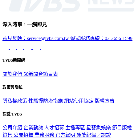
深入時事，一觸即見
意見反映：service@tvbs.com.tw
觀眾服務專線：02-2656-1599
TVBS新聞網
關於我們
56新聞台節目表
政策與隱私
隱私權政策
性騷擾防治措施
網站使用協定
版權宣告
認識 TVBS
公司介紹
企業動態
人才招募
主播專區
星藝象娛樂
節目版權
銷售
公開招標
業務服務
官方聲明
獲獎紀錄／認證