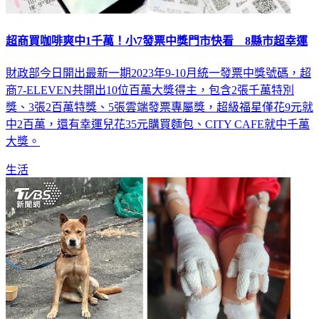
超商買咖啡爽中1千萬！小7發票中獎門市快看 8縣市超幸運
財政部今日開出最新一期2023年9-10月統一發票中獎號碼，超
商7-ELEVEN共開出10位百萬大獎得主，包含2張千萬特別
獎、3張2百萬特獎、5張雲端發票專屬獎，超級福星僅花9元就
中2百萬，還有幸運兒花35元購買麵包、CITY CAFE就中千萬
大獎。
生活