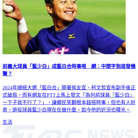
前義大球員「藍少白」成藍白合時事哏 網：中間字到底發幾
聲？
2024年總統大選「藍白合」隨著侯友宜、柯文哲宣布副手後正
式破局，而有網友在PTT上馬上發文「為何前球員『藍少白』
一下子就不行了？」，讓鄉民笑翻根本超搭時事，但也有人好
奇，退役球員藍少白現在在做什麼，如今他的近況也曝光。
生活