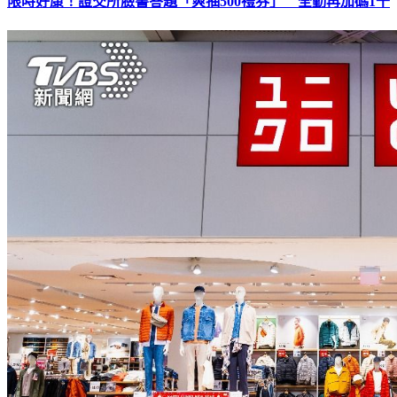
限時好康！證交所臉書答題「爽抽500禮券」 全勤再加碼1千