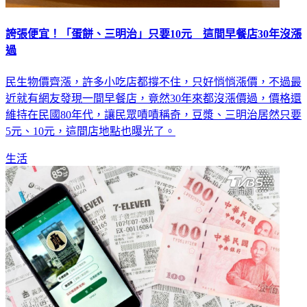
誇張便宜！「蛋餅、三明治」只要10元 這間早餐店30年沒漲
過
民生物價齊漲，許多小吃店都撐不住，只好悄悄漲價，不過最
近就有網友發現一間早餐店，竟然30年來都沒漲價過，價格還
維持在民國80年代，讓民眾嘖嘖稱奇，豆漿、三明治居然只要
5元、10元，這間店地點也曝光了。
生活