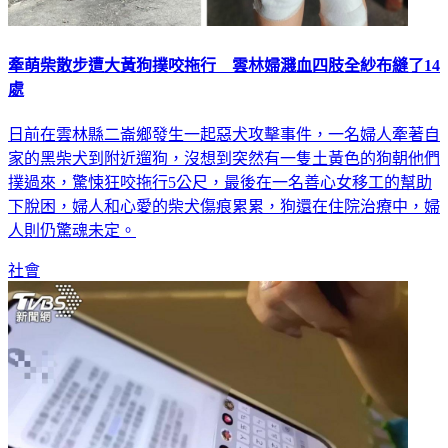
牽萌柴散步遭大黃狗撲咬拖行 雲林婦濺血四肢全紗布縫了14
處
日前在雲林縣二崙鄉發生一起惡犬攻擊事件，一名婦人牽著自
家的黑柴犬到附近遛狗，沒想到突然有一隻土黃色的狗朝他們
撲過來，驚悚狂咬拖行5公尺，最後在一名善心女移工的幫助
下脫困，婦人和心愛的柴犬傷痕累累，狗還在住院治療中，婦
人則仍驚魂未定。
社會