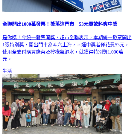
全聯開出1000萬發票！獎落這門市 53元買飲料爽中獎
是你嗎！今統一發票開獎，超市全聯表示，本期統一發票開出
1張特別獎，開出門市為斗六上海，幸運中獎者僅花費53元，
使用全支付購買綠茶及檸檬氣泡水，就獲得特別獎1,000萬
元。
生活