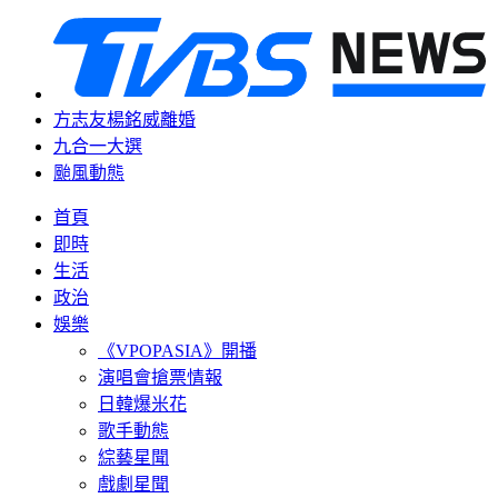
方志友楊銘威離婚
九合一大選
颱風動態
首頁
即時
生活
政治
娛樂
《VPOPASIA》開播
演唱會搶票情報
日韓爆米花
歌手動態
綜藝星聞
戲劇星聞