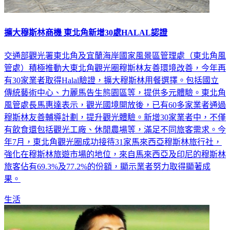
擴大穆斯林商機 東北角新增30處HALAL認證
交通部觀光署東北角及宜蘭海岸國家風景區管理處（東北角風
管處）積極推動大東北角觀光圈穆斯林友善環境改善，今年再
有30家業者取得Halal驗證，擴大穆斯林用餐選擇。包括國立
傳統藝術中心、力麗馬告生態園區等，提供多元體驗。東北角
風管處長馬惠達表示，觀光國境開放後，已有60多家業者通過
穆斯林友善輔導計劃，提升觀光體驗。新增30家業者中，不僅
有飲食還包括觀光工廠、休閒農場等，滿足不同旅客需求。今
年7月，東北角觀光圈成功接待31家馬來西亞穆斯林旅行社，
強化在穆斯林旅遊市場的地位，來自馬來西亞及印尼的穆斯林
旅客佔有69.3%及77.2%的份額，顯示業者努力取得顯著成
果。
生活