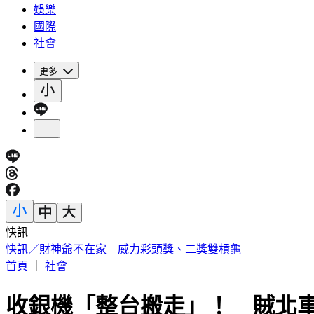
娛樂
國際
社會
更多
快訊
中國出入境新規將上路 陸委會曝「這類人」最危險
首頁
｜
社會
收銀機「整台搬走」！ 賊北車