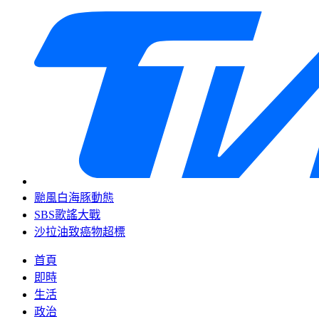
颱風白海豚動態
SBS歌謠大戰
沙拉油致癌物超標
首頁
即時
生活
政治