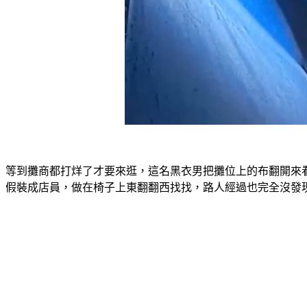
等到攤商都打烊了才要來逛，這名黑衣男把攤位上的布翻開來
假裝成店員，做在椅子上東翻翻西找找，路人經過也完全沒發