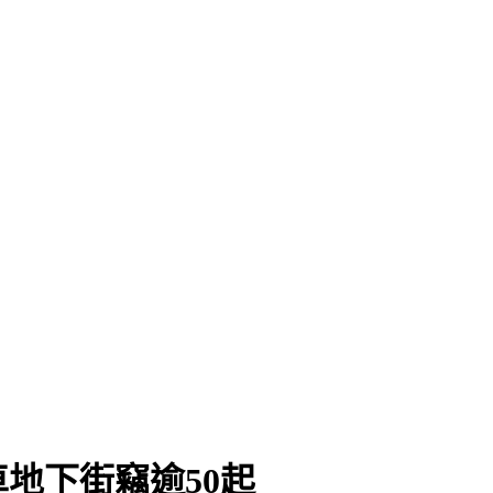
地下街竊逾50起