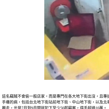
這名竊賊不會偷一般店家，而是專門在各大地下街出沒，且專
手癢的病，包括台北地下街站前地下街、中山地下街，以及北
搬走，光是7月到9月間就犯下至少50起竊案，得手超過10萬。