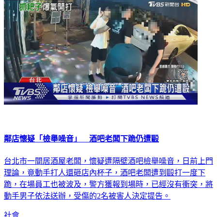
社會
鄰店懷疑「檢舉噪音」 酒吧老闆下跪仍遭毆
台北市一間居酒屋老闆，懷疑遭隔壁酒吧檢舉噪音，日前上門
理論，竟動手打人還砸店內杯子，酒吧老闆遭到毆打一度下
跪，在場員工也被波及，警方獲報到場時，已經沒有衝突，將
動手男子依法送辦，受傷的2名被害人決定提告。