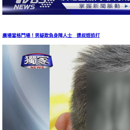
廣場當格鬥場！男疑欺負身障人士 遭叔姪追打