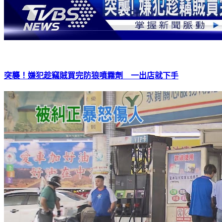
突襲！嫌犯趁竊賊買完防狼噴霧劑 一出店就下手