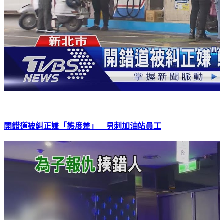
開錯道被糾正嫌「態度差」 男刺加油站員工