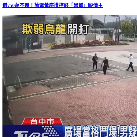
借750萬不還！節電董座遭控夥「黑幫」毆債主