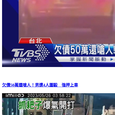
欠債50萬還嗆人！男遭4人圍毆 強押上車