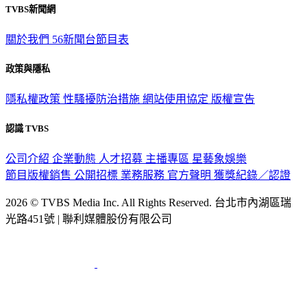
TVBS新聞網
關於我們
56新聞台節目表
政策與隱私
隱私權政策
性騷擾防治措施
網站使用協定
版權宣告
認識 TVBS
公司介紹
企業動態
人才招募
主播專區
星藝象娛樂
節目版權銷售
公開招標
業務服務
官方聲明
獲獎紀錄／認證
2026 © TVBS Media Inc. All Rights Reserved. 台北市內湖區瑞
光路451號 | 聯利媒體股份有限公司