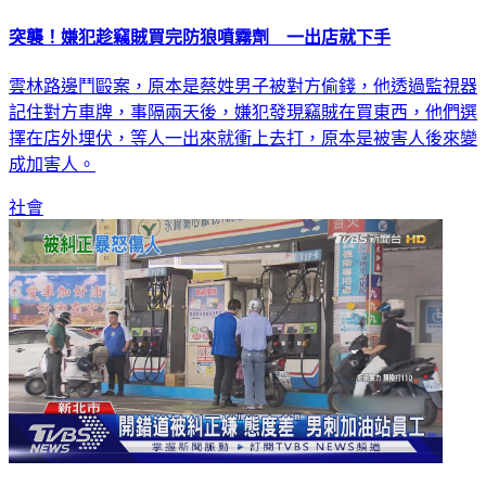
突襲！嫌犯趁竊賊買完防狼噴霧劑 一出店就下手
雲林路邊鬥毆案，原本是蔡姓男子被對方偷錢，他透過監視器
記住對方車牌，事隔兩天後，嫌犯發現竊賊在買東西，他們選
擇在店外埋伏，等人一出來就衝上去打，原本是被害人後來變
成加害人。
社會