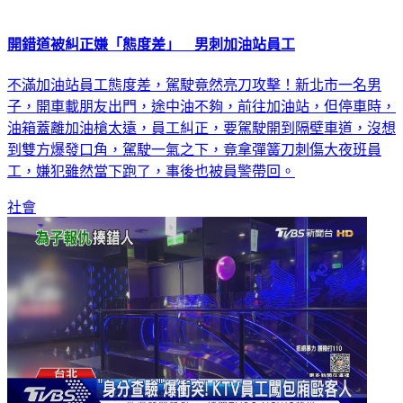
開錯道被糾正嫌「態度差」 男刺加油站員工
不滿加油站員工態度差，駕駛竟然亮刀攻擊！新北市一名男
子，開車載朋友出門，途中油不夠，前往加油站，但停車時，
油箱蓋離加油槍太遠，員工糾正，要駕駛開到隔壁車道，沒想
到雙方爆發口角，駕駛一氣之下，竟拿彈簧刀刺傷大夜班員
工，嫌犯雖然當下跑了，事後也被員警帶回。
社會