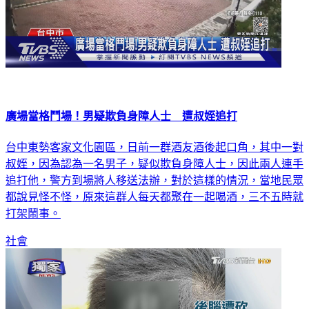
廣場當格鬥場！男疑欺負身障人士 遭叔姪追打
台中東勢客家文化園區，日前一群酒友酒後起口角，其中一對
叔姪，因為認為一名男子，疑似欺負身障人士，因此兩人連手
追打他，警方到場將人移送法辦，對於這樣的情況，當地民眾
都說見怪不怪，原來這群人每天都聚在一起喝酒，三不五時就
打架鬧事。
社會