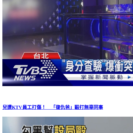
兒遭KTV員工打傷！ 「復仇爸」毆打無辜同事