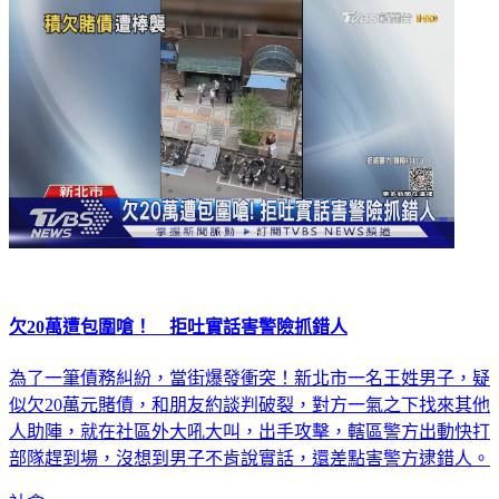
社會
欠20萬遭包圍嗆！ 拒吐實話害警險抓錯人
為了一筆債務糾紛，當街爆發衝突！新北市一名王姓男子，疑
似欠20萬元賭債，和朋友約談判破裂，對方一氣之下找來其他
人助陣，就在社區外大吼大叫，出手攻擊，轄區警方出動快打
部隊趕到場，沒想到男子不肯說實話，還差點害警方逮錯人。