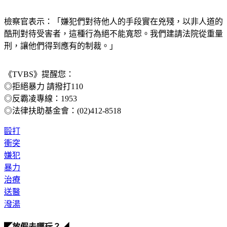
檢察官表示：「嫌犯們對待他人的手段實在兇殘，以非人道的
酷刑對待受害者，這種行為絕不能寬恕。我們建請法院從重量
刑，讓他們得到應有的制裁。」
《TVBS》提醒您：
◎拒絕暴力 請撥打110
◎反霸凌專線：1953
◎法律扶助基金會：(02)412-8518
毆打
衝突
嫌犯
暴力
治療
送醫
潑湯