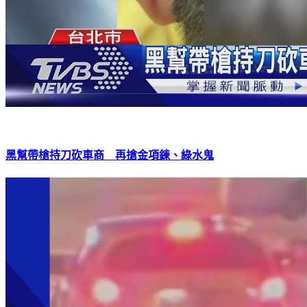
黑幫帶槍持刀砍車商 再搶金項鍊、綠水鬼