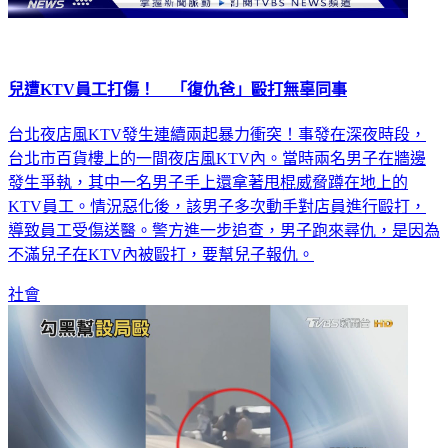
兒遭KTV員工打傷！ 「復仇爸」毆打無辜同事
台北夜店風KTV發生連續兩起暴力衝突！事發在深夜時段，
台北市百貨樓上的一間夜店風KTV內。當時兩名男子在牆邊
發生爭執，其中一名男子手上還拿著甩棍威脅蹲在地上的
KTV員工。情況惡化後，該男子多次動手對店員進行毆打，
導致員工受傷送醫。警方進一步追查，男子跑來尋仇，是因為
不滿兒子在KTV內被毆打，要幫兒子報仇。
社會