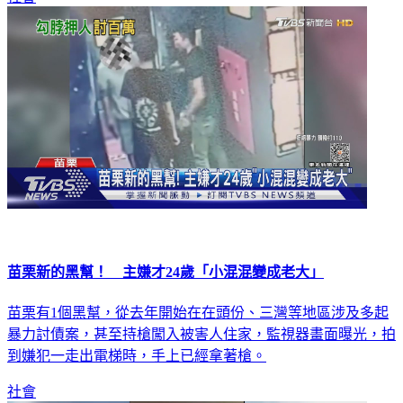
社會
苗栗新的黑幫！ 主嫌才24歲「小混混變成老大」
苗栗有1個黑幫，從去年開始在在頭份、三灣等地區涉及多起
暴力討債案，甚至持槍闖入被害人住家，監視器畫面曝光，拍
到嫌犯一走出電梯時，手上已經拿著槍。