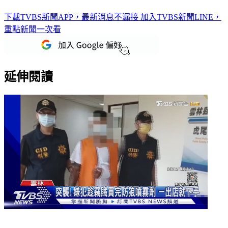
鄰店懷疑「檢舉噪音」 酒吧老闆下跪仍遭毆
下載TVBS新聞APP，最新消息不漏接
加入TVBS新聞LINE，
重點新聞一次看
延伸閱讀