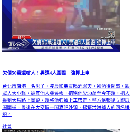
欠債50萬還嗆人！男遭4人圍毆 強押上車
台北市南港一名男子，凌晨和朋友喝酒聊天，卻酒後鬧事，跟
眾人大小聲，被其他人翻舊帳，指稱他欠50萬至今不還，把人
拖到大馬路上圍毆，還將他強擄上車帶走。警方獲報後立即展
開圍捕，最後在大安區一間酒吧外頭，逮獲涉嫌擄人的四名嫌
犯。