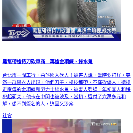
黑幫帶槍持刀砍車商 再搶金項鍊、綠水鬼
台北市一間車行，惡煞闖入砍人！被害人說，當時要打烊，突
然一群黑衣人出現，他們刀子、槍枝都帶，不僅砍傷人，還搶
走家傳的金項鍊和勞力士綠水鬼，被害人強調，年初客人和嫌
犯起衝突，他卡在中間也被波及，當初，還付了六萬多元和
解，想不到簽名的人，這回又涉案！
社會