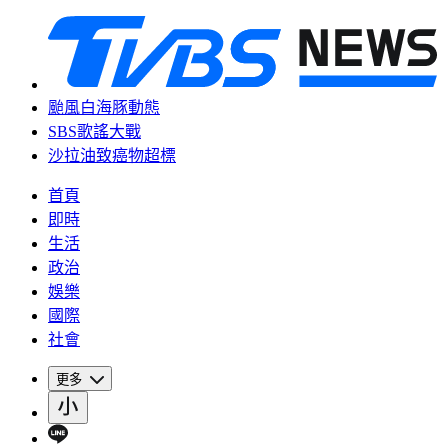
颱風白海豚動態
SBS歌謠大戰
沙拉油致癌物超標
首頁
即時
生活
政治
娛樂
國際
社會
更多