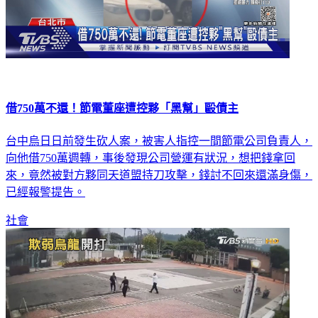
借750萬不還！節電董座遭控夥「黑幫」毆債主
台中烏日日前發生砍人案，被害人指控一間節電公司負責人，
向他借750萬週轉，事後發現公司營運有狀況，想把錢拿回
來，竟然被對方夥同天道盟持刀攻擊，錢討不回來還滿身傷，
已經報警提告。
社會