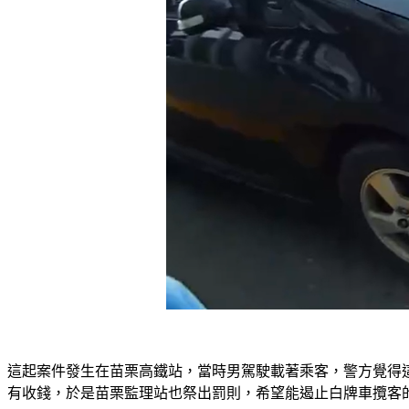
這起案件發生在苗栗高鐵站，當時男駕駛載著乘客，警方覺得這
有收錢，於是苗栗監理站也祭出罰則，希望能遏止白牌車攬客