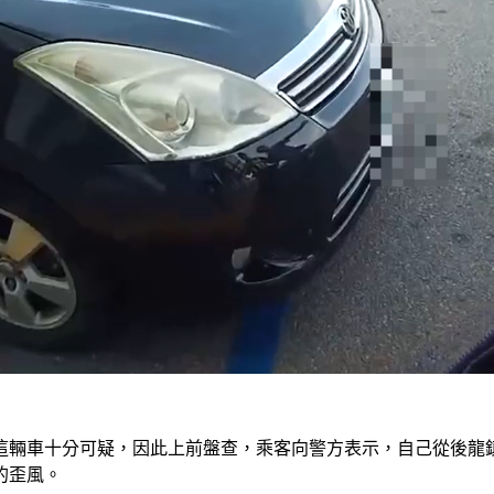
輛車十分可疑，因此上前盤查，乘客向警方表示，自己從後龍鎮
的歪風。