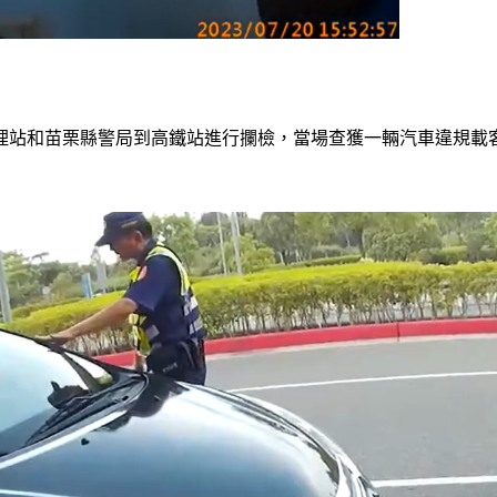
理站和苗栗縣警局到高鐵站進行攔檢，當場查獲一輛汽車違規載