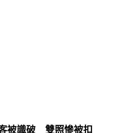
載客被識破 雙照慘被扣