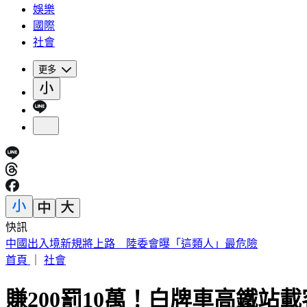
娛樂
國際
社會
更多
快訊
被選上國民法官該怎麼辦? 司法院廣告
首頁
｜
社會
賺200罰10萬！白牌車高鐵站