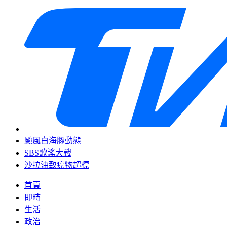
颱風白海豚動態
SBS歌謠大戰
沙拉油致癌物超標
首頁
即時
生活
政治