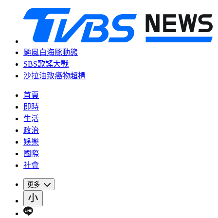
颱風白海豚動態
SBS歌謠大戰
沙拉油致癌物超標
首頁
即時
生活
政治
娛樂
國際
社會
更多