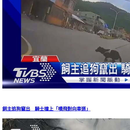
飼主追狗竄出 騎士撞上「噴飛對向車道」