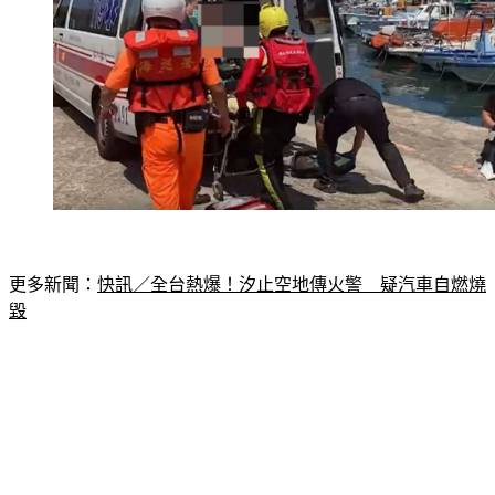
更多新聞：
快訊／全台熱爆！汐止空地傳火警　疑汽車自燃燒
毀