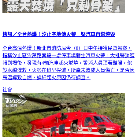
快訊／全台熱爆！汐止空地傳火警 疑汽車自燃燒毀
全台高溫熱爆！新北市消防局今（8）日中午接獲民眾報案，
指稱汐止區汐萬路案段一處停車場發生汽車火警，大批警消獲
報到場後，發現有4輛汽車起火燃燒，警消人員頂著豔陽，架
設水線灌救，火勢在稍早撲滅，所幸未造成人員傷亡，是否因
高溫導致自燃，詳細起火原因仍待調查。
社會