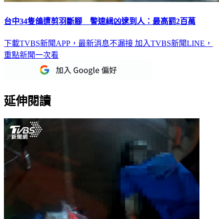
台中34隻鴿遭剪羽斷腳 警速緝凶逮到人：最高罰2百萬
下載TVBS新聞APP，最新消息不漏接
加入TVBS新聞LINE，
重點新聞一次看
延伸閱讀