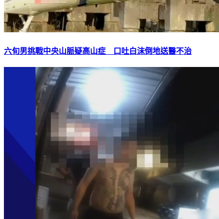
六旬男挑戰中央山脈疑高山症 口吐白沫倒地送醫不治