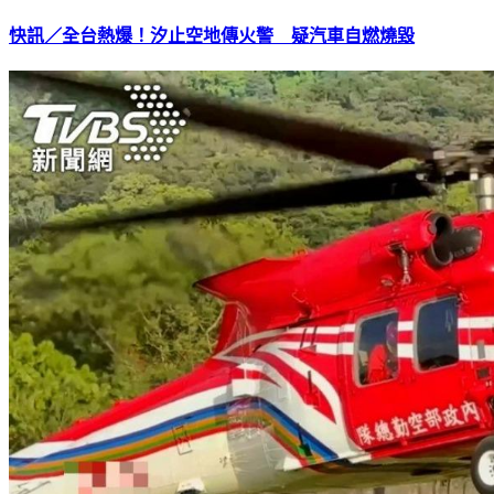
快訊／全台熱爆！汐止空地傳火警 疑汽車自燃燒毀