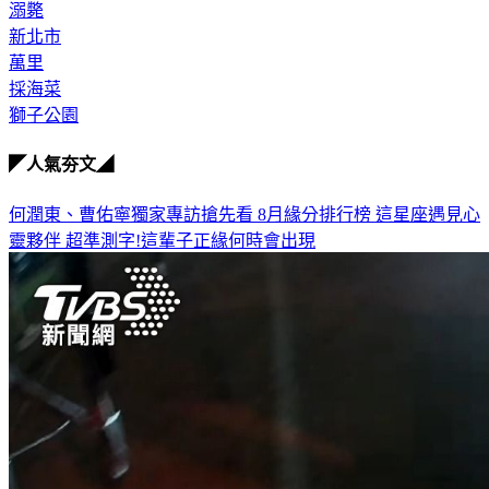
溺斃
新北市
萬里
採海菜
獅子公園
◤人氣夯文◢
何潤東、曹佑寧獨家專訪搶先看
8月緣分排行榜 這星座遇見心
靈夥伴
超準測字!這輩子正緣何時會出現