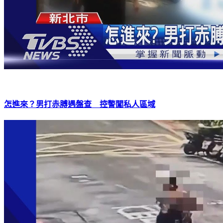
怎進來？男打赤膊遇盤查 控警闖私人區域