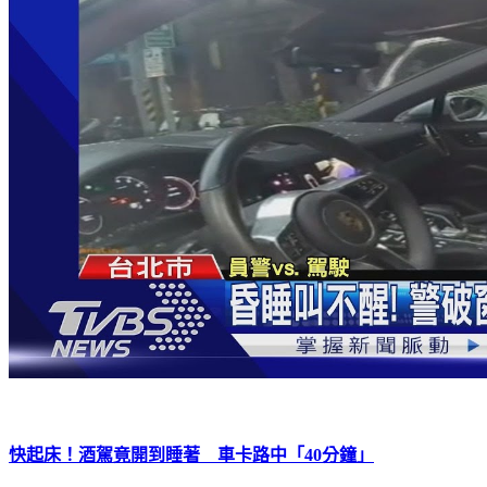
快起床！酒駕竟開到睡著 車卡路中「40分鐘」