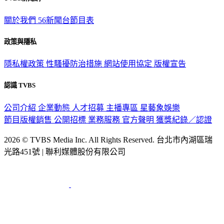
關於我們
56新聞台節目表
政策與隱私
隱私權政策
性騷擾防治措施
網站使用協定
版權宣告
認識 TVBS
公司介紹
企業動態
人才招募
主播專區
星藝象娛樂
節目版權銷售
公開招標
業務服務
官方聲明
獲獎紀錄／認證
2026 © TVBS Media Inc. All Rights Reserved. 台北市內湖區瑞
光路451號 | 聯利媒體股份有限公司