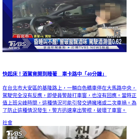
快起床！酒駕竟開到睡著 車卡路中「40分鐘」
在台北市大安區的基隆路上，一輛白色轎車停在大馬路中央，
駕駛完全沒有反應，即使員警敲打車窗，也沒有回應。當時正
值上班尖峰時間，這種情況可能引發交通擁堵或二次車禍。為
了防止這種情況發生，警方迅速拿出警棍，破壞了車窗。
社會