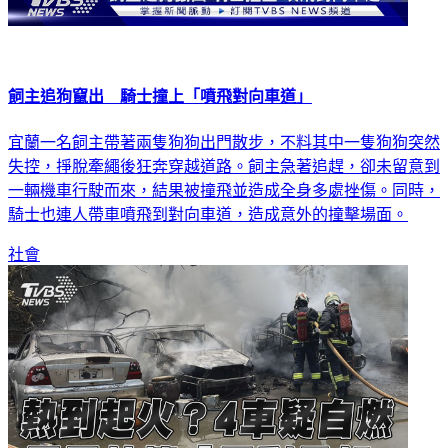
飼主追狗竄出 騎士撞上「噴飛對向車道」
宜蘭一名飼主帶著兩隻狗狗出門散步，不料其中一隻狗狗突然
失控，掙脫牽繩後狂奔穿越道路。飼主急著追趕，卻未留意到
一輛機車行駛而來，結果被撞飛並造成全身多處挫傷。同時，
騎士也連人帶車噴飛到對向車道，造成意外的撞擊場面。
社會