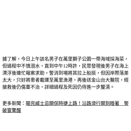
據了解，今日上午該名男子在萬里獅子公園一帶海域採海菜，
但過程中不慎溺水，直到中午12時許，民眾發現後男子在海上
漂浮後連忙報案求助，警消到場將其拉上船挺，但因岸際落差
太大，只好將患者載運至萬里漁港，再後送金山台大醫院，經
搶救後仍傷重不治，詳細過程及死因仍待進一步釐清。
更多新聞：
喝完威士忌開保時捷上路！沿路滑行開到睡著　警
破窗驚醒