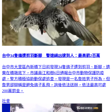
台中34隻鴿遭剪羽斷腳 警速緝凶逮到人：最高罰2百萬
台中市大里區內新橋下日前發現34隻鴿子遭到剪羽、斷腳，遺
棄在橋墩底下，市議員江和樹6日通報台中市動物保護防疫
處，警方積極協助動保處追查，發現是一名詹姓男子所為，但
詹男卻辯稱是避免鴿子亂飛，詢後依法送辦，依法最高可處
200萬罰金。
社會