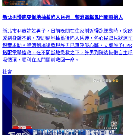
新北男慢跑突倒地抽蓄陷入昏迷 警消電擊鬼門關前搶人
新北市44歲許姓男子，日前晚間在住家附近慢跑運動時，突然
感到身體不適，旋即倒地抽蓄後陷入昏迷，熱心民眾見狀連忙
報案求助。警消到場後發現許男已無呼吸心跳，立即施予CPR
搭配電擊搶救，在不間斷地急救之下，許男到院後恢復自主呼
吸循環，順利在鬼門關前救回一命。
社會