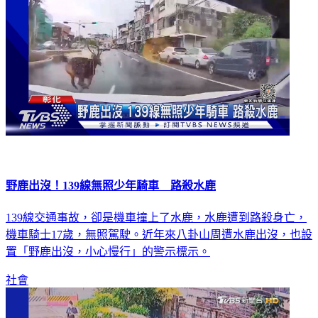
野鹿出沒！139線無照少年騎車 路殺水鹿
139線交通事故，卻是機車撞上了水鹿，水鹿遭到路殺身亡，
機車騎士17歲，無照駕駛。近年來八卦山周遭水鹿出沒，也設
置「野鹿出沒，小心慢行」的警示標示。
社會