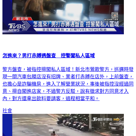
怎進來？男打赤膊遇盤查 控警闖私人區域
警方盤查，被指控擅闖私人區域！新北市鶯歌警方，巡邏時發
現一間汽車包膜店沒有招牌、業者打赤膊在店外，上前盤查，
也擔心是詐騙機房，進入了解營業狀況，事後被指控沒經過同
意、擅自闖進店家，不過警方反駁，說有徵求對方同意才入
內，對方還拿出飲料要請客，過程相當平和。
社會