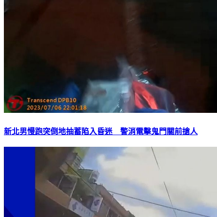
新北男慢跑突倒地抽蓄陷入昏迷 警消電擊鬼門關前搶人