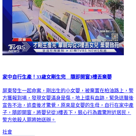
家中自行生產！33歲女剛生完 隨即開窗3樓丟棄嬰
屏東發生一起命案，剛出生的小女嬰，被棄置在柏油路上，警
方獲報到場，發現女嬰滿身是傷，地上還有血跡，緊急送醫後
宣告不治，追查後才驚覺，原來是女嬰的生母，自行在家中產
子，隨即開窗，將嬰兒從3樓丟下，狠心行為震驚附近居民，
警方依殺人罪將她送辦。
社會