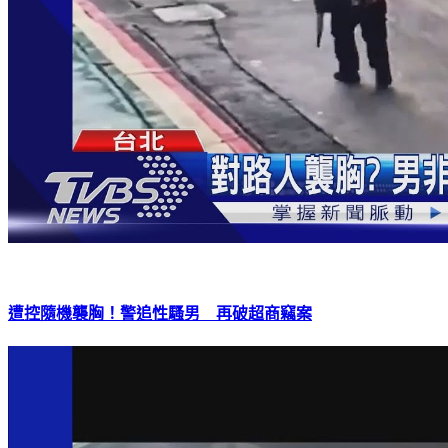
遭控隨機襲胸！警追性騷男 再破超商竊案