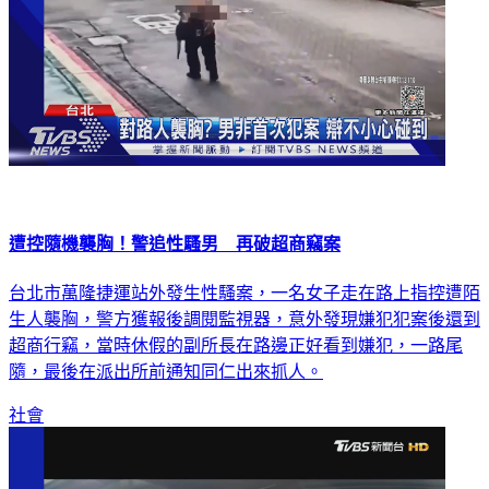
遭控隨機襲胸！警追性騷男 再破超商竊案
台北市萬隆捷運站外發生性騷案，一名女子走在路上指控遭陌
生人襲胸，警方獲報後調閱監視器，意外發現嫌犯犯案後還到
超商行竊，當時休假的副所長在路邊正好看到嫌犯，一路尾
隨，最後在派出所前通知同仁出來抓人。
社會