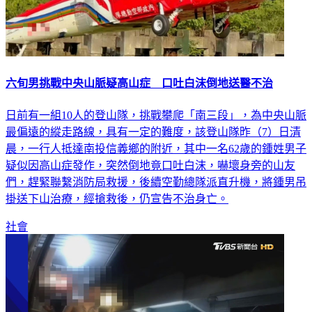
六旬男挑戰中央山脈疑高山症 口吐白沫倒地送醫不治
日前有一組10人的登山隊，挑戰攀爬「南三段」，為中央山脈
最偏遠的縱走路線，具有一定的難度，該登山隊昨（7）日清
晨，一行人抵達南投信義鄉的附近，其中一名62歲的鍾姓男子
疑似因高山症發作，突然倒地竟口吐白沫，嚇壞身旁的山友
們，趕緊聯繫消防局救援，後續空勤總隊派直升機，將鍾男吊
掛送下山治療，經搶救後，仍宣告不治身亡。
社會