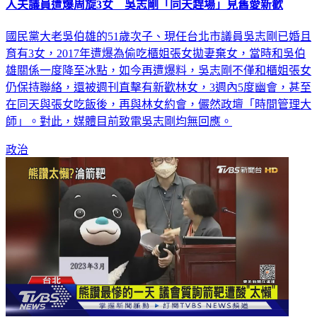
國民黨大老吳伯雄的51歲次子、現任台北市議員吳志剛已婚且
育有3女，2017年遭爆為偷吃櫃姐張女拋妻棄女，當時和吳伯
雄關係一度降至冰點，如今再遭爆料，吳志剛不僅和櫃姐張女
仍保持聯絡，還被週刊直擊有新歡林女，3週內5度幽會，甚至
在同天與張女吃飯後，再與林女約會，儼然政壇「時間管理大
師」。對此，媒體目前致電吳志剛均無回應。
政治