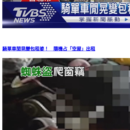
騎單車閒晃變包租婆！ 隨機占「空屋」出租