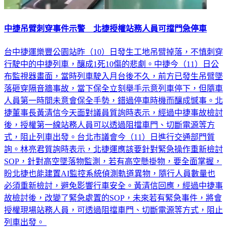
中捷吊臂刺穿事件示警 北捷授權站務人員可擋門急停車
台中捷運樂豐公園站昨（10）日發生工地吊臂掉落，不慎刺穿
行駛中的中捷列車，釀成1死10傷的悲劇。中捷今（11）日公
布監視器畫面，當時列車駛入月台後不久，前方已發生吊臂墜
落砸穿隔音牆事故，當下保全立刻舉手示意列車停下，但隨車
人員第一時間未意會保全手勢，錯過停車時機而釀成憾事。北
捷董事長黃清信今天面對議員質詢時表示，經過中捷事故檢討
後，授權第一線站務人員可以透過阻擋車門、切斷電源等方
式，阻止列車出發。台北市議會今（11）日進行交通部門質
詢。林亮君質詢時表示，北捷運應該要針對緊急操作重新檢討
SOP，針對高空墜落物監測，若有高空懸掛物，要全面掌握，
盼北捷也能建置AI監控系統偵測軌道異物，隨行人員數量也
必須重新檢討，避免影響行車安全。黃清信回應，經過中捷事
故檢討後，改變了緊急處置的SOP，未來若有緊急事件，將會
授權現場站務人員，可透過阻擋車門、切斷電源等方式，阻止
列車出發。