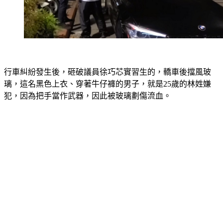
行車糾紛發生後，砸破議員徐巧芯實習生的，轎車後擋風玻
璃，這名黑色上衣、穿著牛仔褲的男子，就是25歲的林姓嫌
犯，因為把手當作武器，因此被玻璃劃傷流血。