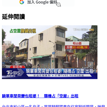
延伸閱讀
騎單車閒晃變包租婆！ 隨機占「空屋」出租
台北市松山區一名女子，常常騎腳踏車在住家附近閒晃，她發
現一棟三層樓透天厝，一年來都沒人住，竟然找鎖匠開鎖，自