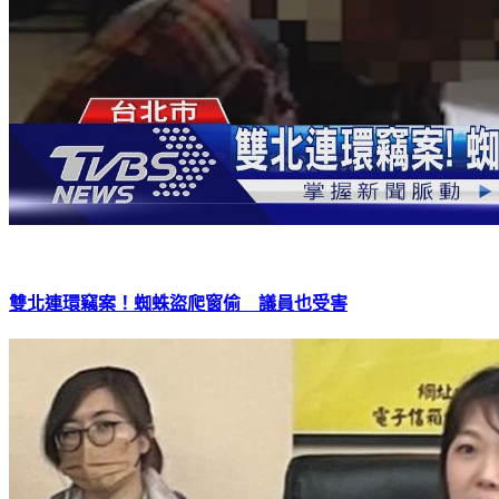
雙北連環竊案！蜘蛛盜爬窗偷 議員也受害