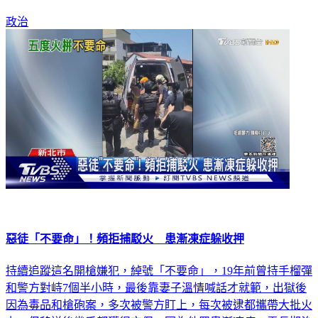
政治
惡徒「不要命」！頻拒捕駁火 患漸凍症躲收押
持續追蹤這名開槍嫌犯，綽號「不要命」，19年前曾持手榴彈
和警方對峙7個半小時，最後靠妻子溫情喊話才就範，出獄後
因為毒品和槍砲案，多次被警方盯上，每次被逮都攜帶大批火
力，但移送後幾乎都獲得交保，因為他罹患漸凍症，需長期治