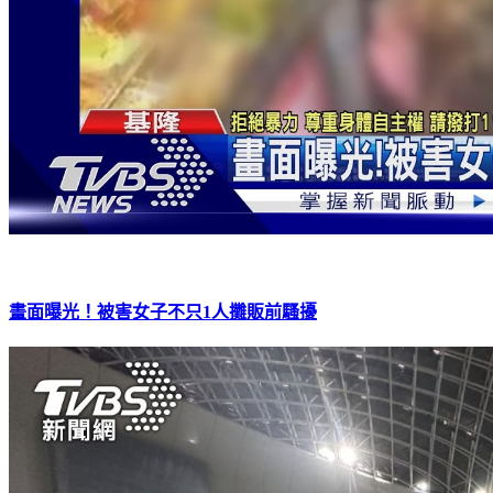
畫面曝光！被害女子不只1人攤販前騷擾