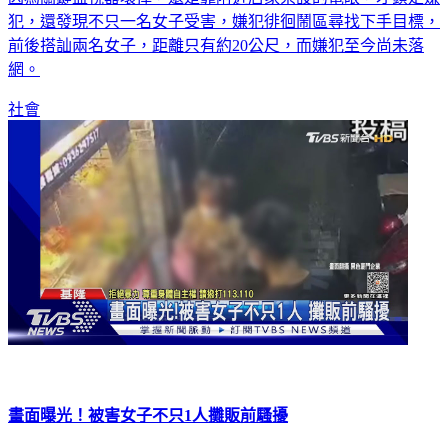
前後搭訕兩名女子，距離只有約20公尺，而嫌犯至今尚未落
網。
社會
畫面曝光！被害女子不只1人攤販前騷擾
基隆市議員在議會上，曝光一起女子遭騷擾甚至痛毆事件，報