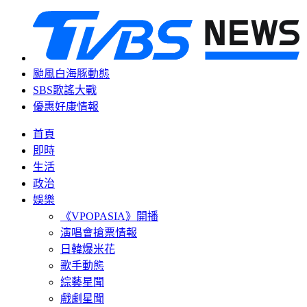
颱風白海豚動態
SBS歌謠大戰
優惠好康情報
首頁
即時
生活
政治
娛樂
《VPOPASIA》開播
演唱會搶票情報
日韓爆米花
歌手動態
綜藝星聞
戲劇星聞