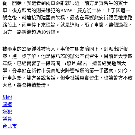
車，後方跟著的則是嫌犯的BMW，雙方從士林，上了國道一
號之後，就連接到建國高架橋，最後在靠近龍安街跟民權東路
路段上，兩車停下來理論，就是這時，砸了車窗，整個過程，
兩方一路糾纏超過10分鐘。
被砸車的23歲鍾姓被害人，事後在朋友陪同下，到派出所報
案，進一步了解，他是徐巧芯的辦公室實習生，目前是大學四
年級，已經實習了一段時間，(照片)過去，還曾經受邀到大
學，分享他在新竹市長高虹安陣營輔選的第一手觀察，如今，
行車糾紛，雙方各說各話，但牽扯議員實習生，也讓警方不敢
大意，將會持續釐清。
糾紛
國道
嫌犯
議員
台北市
◤放假去哪玩？◢