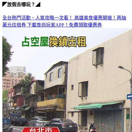
全台熱門活動、人氣攻略一次看！
高雄美食優惠開搶！再抽
萬元住宿券
下載食尚玩家APP！免費領取優惠券