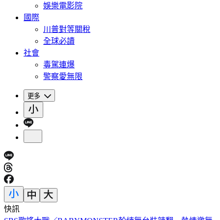
娛樂電影院
國際
川普對等關稅
全球必讀
社會
毒駕連爆
警察愛無限
更多
快訊