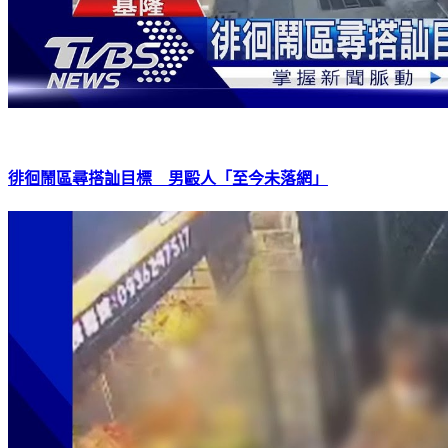
徘徊鬧區尋搭訕目標 男毆人「至今未落網」