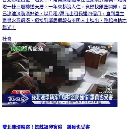
己漆油漆裝潢好後，以月租2萬元出租長達四個月，直到屋主
驚覺水費飆漲，還接到鄰居通報有不明人士進出，整起事情才
曝光！
社會
雙北連環竊案！蜘蛛盜爬窗偷 議員也受害