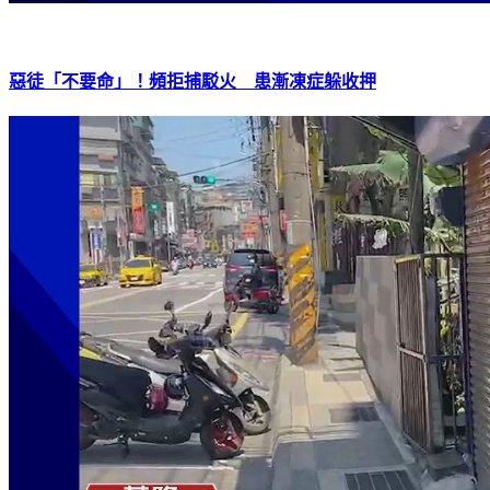
惡徒「不要命」！頻拒捕駁火 患漸凍症躲收押