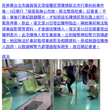
後，9日舉行「侯探長無心市政，新北警局吃案」記者會，不
過，事後行車紀錄器曝光，才知道該名陳情民眾在路上蛇行、
緊急停車。對此，張文潔10日發出聲明指出，稱她事前無法取
得事故影帶等資料，才會誤信陳情人。張文潔10日在臉書發出
聲明表示，此次陳情人發生事故後，立刻報警通知警方到場處
理，她因無法於事前取得事故影及相關資料，造成她誤信陳情
人說詞，以致誤解警方處理過程有疏失，故召開記者會。
政治