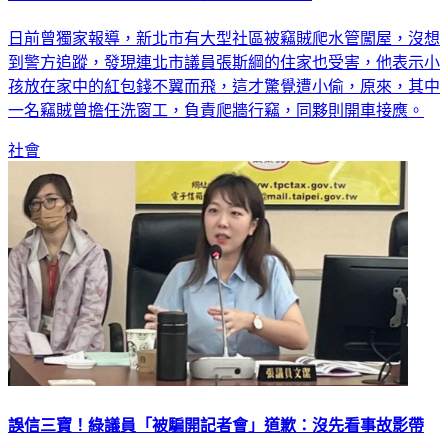
日前曾獨家報導，新北市有大型社區被竊賊爬水管闖屋，沒想
到警方追蹤，發現連北市議員張斯綱的住家也受害，他表示小
孩放在家中的紅包錢不翼而飛，這才驚覺遭小偷，原來，其中
一名竊賊曾擔任洗窗工，負責爬牆行竊，同夥則開車接應。
社會
誤信三寶！綠議員「被騙開記者會」道歉：沒先看事故影帶
民進黨台北市議員張文潔接獲民眾陳情新北市行車糾紛事件