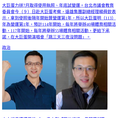
委員會今（９）日赴大巨蛋考察，遠雄集團副總經理楊舜欽表
示，拿到使照後隔年開始算營運第1年，所以大巨蛋明（113）
年為營運第1年，預計114年開始，每年將舉辦40場體育相關活
動，117年開始，每年將舉辦55場體育相關活動，更給下承
諾，在大巨蛋開演唱會「跳三天三夜沒問題」。
政治
人夫議員遭爆周旋3女 吳志剛「同天趕場」見舊愛新歡