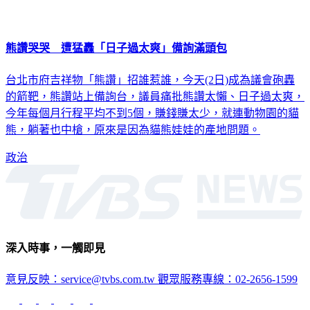
熊讚哭哭 遭猛轟「日子過太爽」備詢滿頭包
台北市府吉祥物「熊讚」招誰惹誰，今天(2日)成為議會砲轟
的箭靶，熊讚站上備詢台，議員痛批熊讚太懶、日子過太爽，
今年每個月行程平均不到5個，賺錢賺太少，就連動物園的貓
熊，躺著也中槍，原來是因為貓熊娃娃的產地問題。
政治
深入時事，一觸即見
意見反映：service@tvbs.com.tw
觀眾服務專線：02-2656-1599