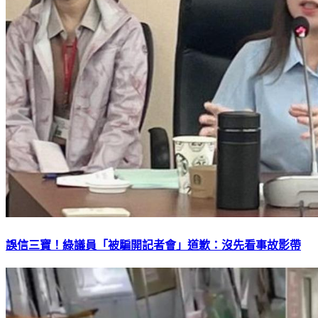
誤信三寶！綠議員「被騙開記者會」道歉：沒先看事故影帶