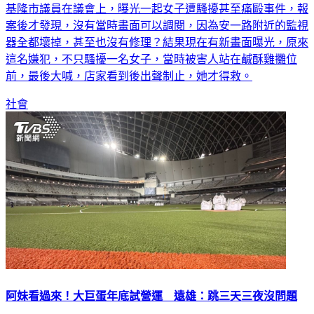
案後才發現，沒有當時畫面可以調閱，因為安一路附近的監視
器全都壞掉，甚至也沒有修理？結果現在有新畫面曝光，原來
這名嫌犯，不只騷擾一名女子，當時被害人站在鹹酥雞攤位
前，最後大喊，店家看到後出聲制止，她才得救。
社會
阿妹看過來！大巨蛋年底試營運 遠雄：跳三天三夜沒問題
大巨蛋力拼7月取得使用執照、年底試營運。台北市議會教育