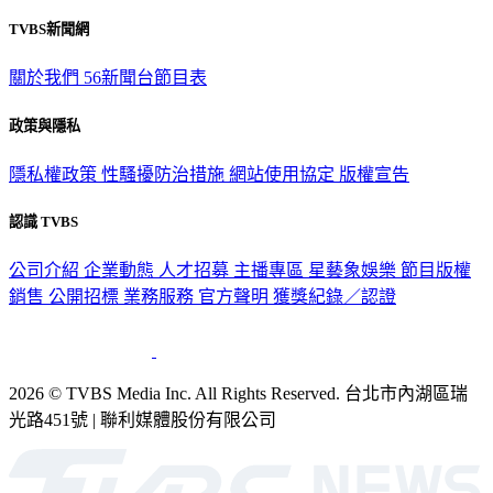
TVBS新聞網
關於我們
56新聞台節目表
政策與隱私
隱私權政策
性騷擾防治措施
網站使用協定
版權宣告
認識 TVBS
公司介紹
企業動態
人才招募
主播專區
星藝象娛樂
節目版權
銷售
公開招標
業務服務
官方聲明
獲獎紀錄／認證
2026 © TVBS Media Inc. All Rights Reserved. 台北市內湖區瑞
光路451號 | 聯利媒體股份有限公司