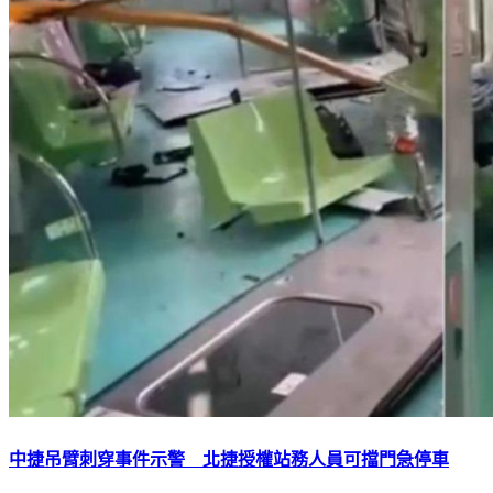
中捷吊臂刺穿事件示警 北捷授權站務人員可擋門急停車