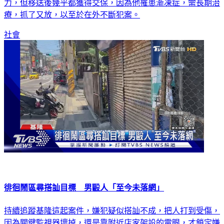
療，抓了又放，以至於在外不斷犯案。
社會
徘徊鬧區尋搭訕目標 男毆人「至今未落網」
持續追蹤基隆這起案件，嫌犯疑似搭訕不成，把人打到受傷，
因為關鍵監視器壞掉，還是靠附近店家架設的電眼，才鎖定嫌
犯，還發現不只一名女子受害，嫌犯徘徊鬧區尋找下手目標，