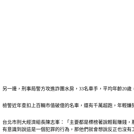
另一邊，刑事局警方攻進詐團水房，33名車手，平均年齡20歲
檢警近年查扣上百輛市值破億的名車，還有千萬超跑，年輕嫌
台北市刑大經濟組長陳志峯：「主要都是標榜著說輕鬆賺錢，
有意識到說這是一個犯罪的行為，那他們就會想說反正也沒有