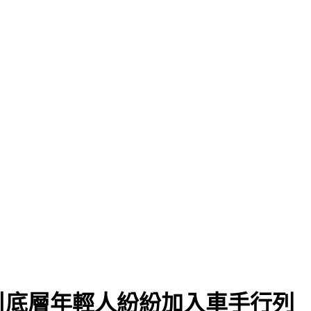
國
引底層年輕人紛紛加入車手行列