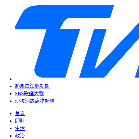
颱風白海豚動態
SBS歌謠大戰
沙拉油致癌物超標
首頁
即時
生活
政治