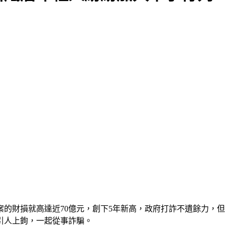
的財損就高達近70億元，創下5年新高，政府打詐不遺餘力，
引人上鉤，一起從事詐騙。