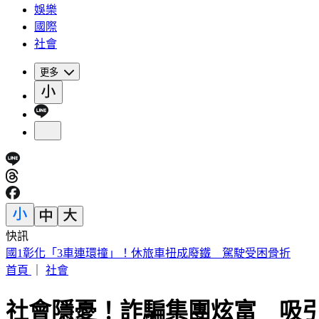
娛樂
國際
社會
更多
快訊
兩個月前才訪問！天下創辦人高希均辭世 盛治仁悼：觀念救
首頁
｜
社會
社會隱憂！詐騙集團炫富 吸