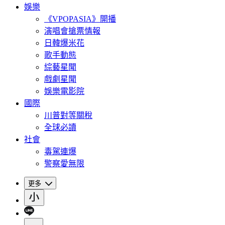
娛樂
《VPOPASIA》開播
演唱會搶票情報
日韓爆米花
歌手動態
綜藝星聞
戲劇星聞
娛樂電影院
國際
川普對等關稅
全球必讀
社會
毒駕連爆
警察愛無限
更多