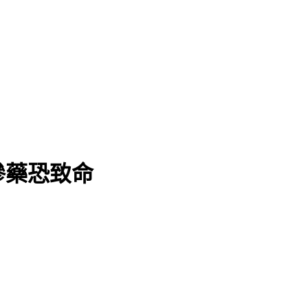
浪豪雨
摻藥恐致命