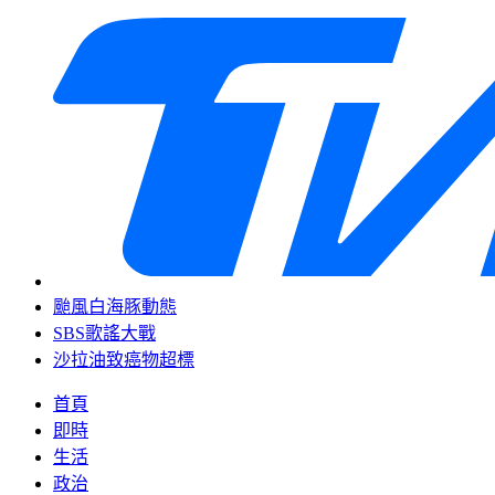
颱風白海豚動態
SBS歌謠大戰
沙拉油致癌物超標
首頁
即時
生活
政治