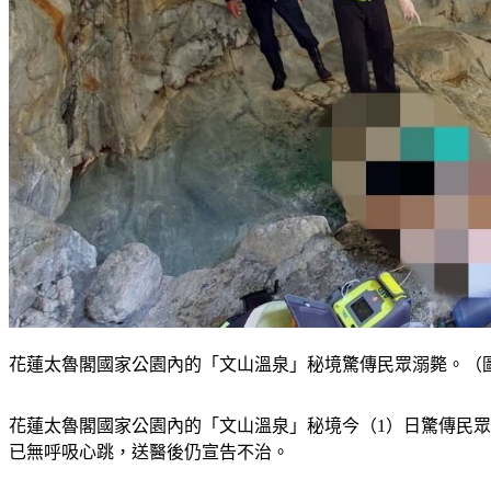
花蓮太魯閣國家公園內的「文山溫泉」秘境驚傳民眾溺斃。（圖
花蓮太魯閣國家公園內的「文山溫泉」秘境今（1）日驚傳民眾
已無呼吸心跳，送醫後仍宣告不治。