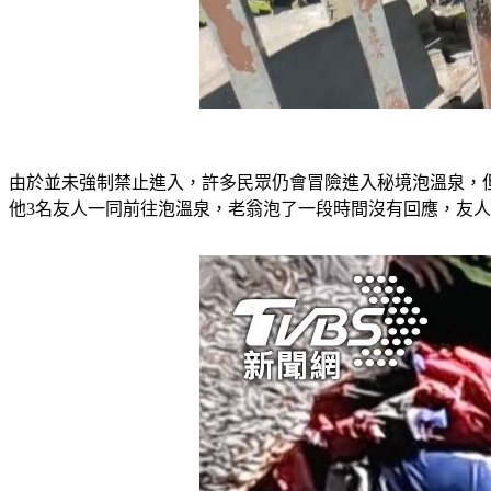
由於並未強制禁止進入，許多民眾仍會冒險進入秘境泡溫泉，
他3名友人一同前往泡溫泉，老翁泡了一段時間沒有回應，友