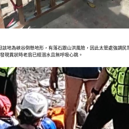
但該地為峽谷倒懸地形，有落石跟山洪風險，因此太管處強調民
人發現異狀時老翁已經溺水且無呼吸心跳。