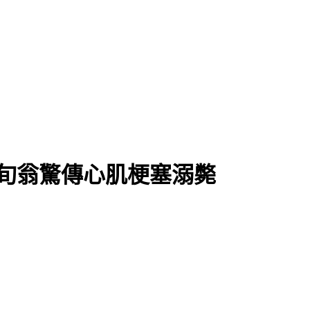
民都失憶？
旬翁驚傳心肌梗塞溺斃