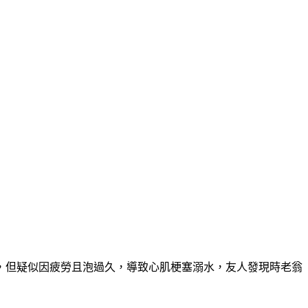
泉，但疑似因疲勞且泡過久，導致心肌梗塞溺水，友人發現時老翁