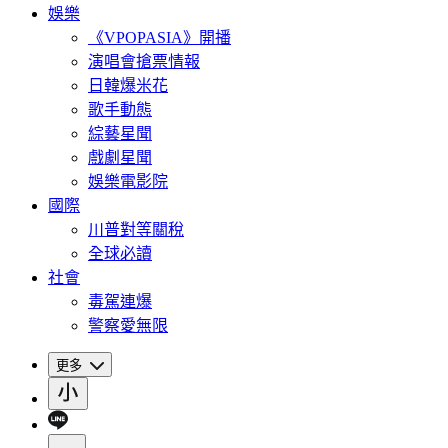
娛樂
《VPOPASIA》開播
演唱會搶票情報
日韓爆米花
歌手動態
綜藝星聞
戲劇星聞
娛樂電影院
國際
川普對等關稅
全球必讀
社會
毒駕連爆
警察愛無限
更多