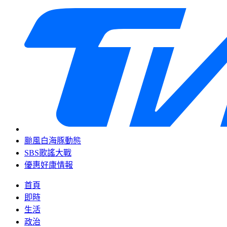
颱風白海豚動態
SBS歌謠大戰
優惠好康情報
首頁
即時
生活
政治