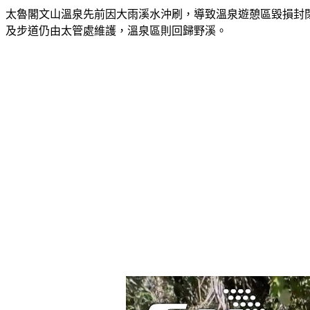
太魯閣文山溫泉先前因大雨溪水沖刷，導致溫泉遊憩區毀損封閉
及步道仍由太管處維護，溫泉區則回歸野溪。