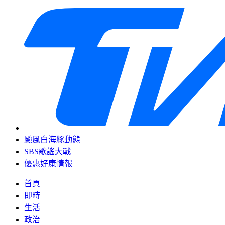
颱風白海豚動態
SBS歌謠大戰
優惠好康情報
首頁
即時
生活
政治