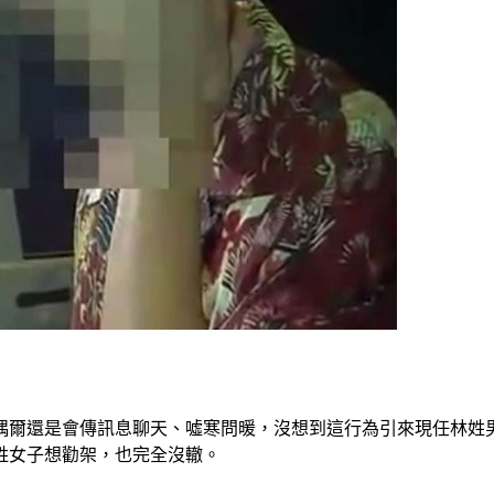
偶爾還是會傳訊息聊天、噓寒問暖，沒想到這行為引來現任林姓
姓女子想勸架，也完全沒轍。