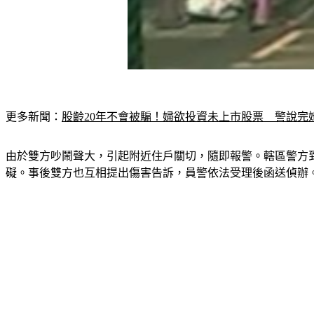
更多新聞：
股齡20年不會被騙！婦欲投資未上市股票　警說完
由於雙方吵鬧聲大，引起附近住戶關切，隨即報警。轄區警方
礙。事後雙方也互相提出傷害告訴，員警依法受理後函送偵辦