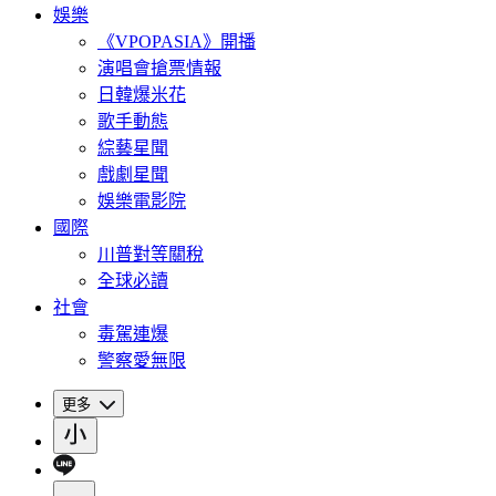
娛樂
《VPOPASIA》開播
演唱會搶票情報
日韓爆米花
歌手動態
綜藝星聞
戲劇星聞
娛樂電影院
國際
川普對等關稅
全球必讀
社會
毒駕連爆
警察愛無限
更多