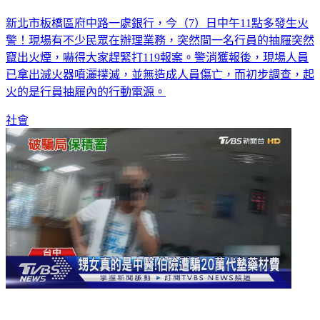
銀行火警快跑！行員抽屜竄火煙 一看「行動電源狂燒」
新北市板橋區府中路一處銀行，今（7）日中午11點多發生火
警！現場有不少民眾在辦理業務，突然間一名行員的抽屜突然
竄出火煙，嚇得大家趕緊打119報案。警消獲報後，現場人員
已拿出滅火器噴灑撲滅，並無造成人員傷亡，而初步調查，起
火的是行員抽屜內的行動電源。
社會