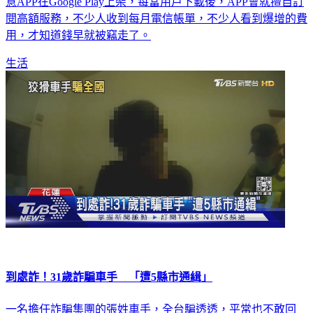
等用戶發現時，銀行的錢已經沒了！資安研究公司發現50款惡
意APP在Google Play上架，每當用戶下載後，APP會就擅自訂
閱高額服務，不少人收到每月電信帳單，不少人看到爆增的費
用，才知道錢早就被竊走了。
生活
到處詐！31歲詐騙車手 「遭5縣市通緝」