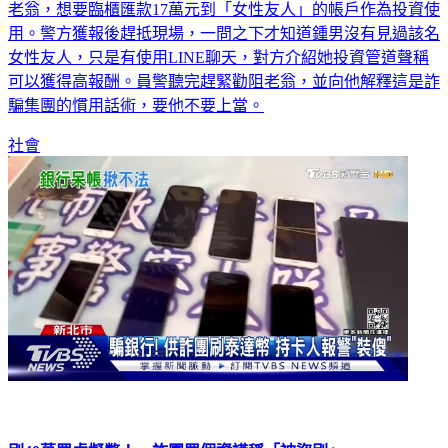
日前新北市中和警分局接獲銀行通報，指稱有一名70歲的鍾姓
老翁，想要臨櫃匯款17萬元到「女性友人」的帳戶作為投資使
用。警方獲報後趕抵現場，一問之下才知道鍾男沒有見過該名
女性友人，只是有使用LINE聊天，對方介紹她投資管道聲稱
可以獲得高報酬。員警聽完趕緊勸阻老翁，並向他解釋這是詐
騙集團的慣用話術，要他不要上當。
社會