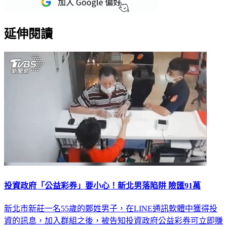
延伸閱讀
投資政府「公益彩券」要小心！新北男落陷阱 險匯91萬
新北市新莊一名55歲的鄭姓男子，在LINE通訊軟體中獲得投