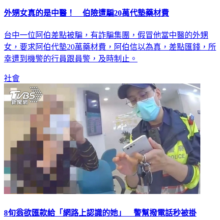
外甥女真的是中醫！ 伯險遭騙20萬代墊藥材費
台中一位阿伯差點被騙，有詐騙集團，假冒他當中醫的外甥
女，要求阿伯代墊20萬藥材費，阿伯信以為真，差點匯錢，所
幸遭到機警的行員跟員警，及時制止。
社會