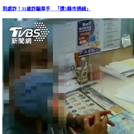
到處詐！31歲詐騙車手 「遭5縣市通緝」