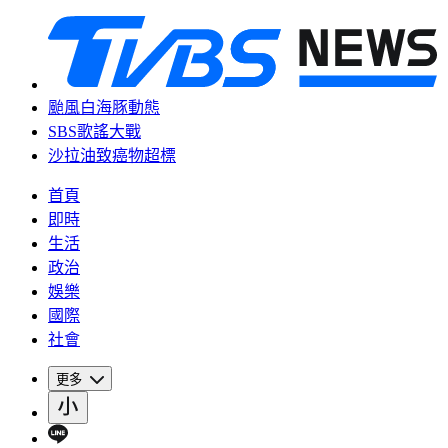
颱風白海豚動態
SBS歌謠大戰
沙拉油致癌物超標
首頁
即時
生活
政治
娛樂
國際
社會
更多