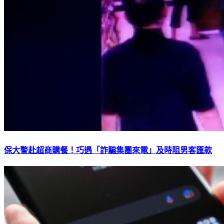
保大警赴超商購餐！巧遇「詐騙集團來電」及時阻男客匯款