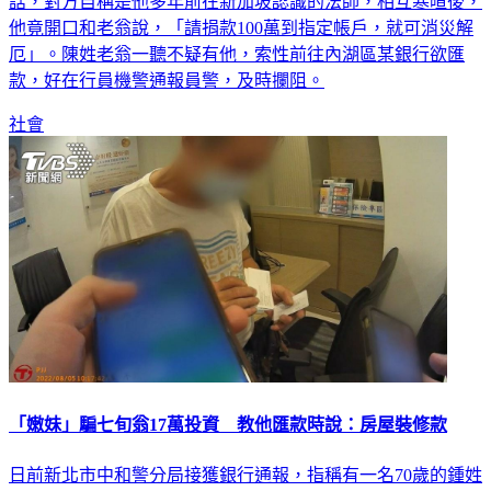
台北市一名82歲陳姓老翁，日前獨自在家時接到一通越洋電
話，對方自稱是他多年前在新加坡認識的法師，相互寒暄後，
他竟開口和老翁說，「請捐款100萬到指定帳戶，就可消災解
厄」。陳姓老翁一聽不疑有他，索性前往內湖區某銀行欲匯
款，好在行員機警通報員警，及時攔阻。
社會
「嫩妹」騙七旬翁17萬投資 教他匯款時說：房屋裝修款