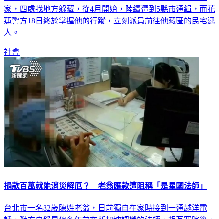
一名擔任詐騙集團的張姓車手，全台騙透透，平常也不敢回
家，四處找地方躲藏，從4月開始，陸續遭到5縣市通緝，而花
蓮警方18日終於掌握他的行蹤，立刻派員前往他藏匿的民宅逮
人。
社會
捐款百萬就能消災解厄？ 老翁匯款遭阻稱「是星國法師」