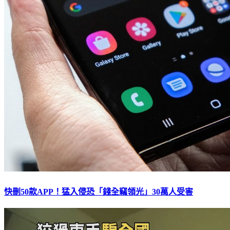
快刪50款APP！猛入侵恐「錢全竊領光」30萬人受害