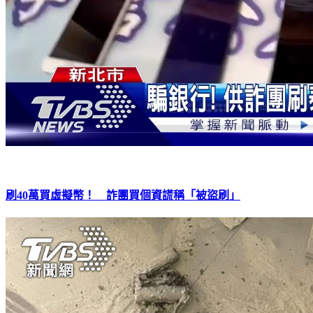
刷40萬買虛擬幣！ 詐團買個資謊稱「被盜刷」