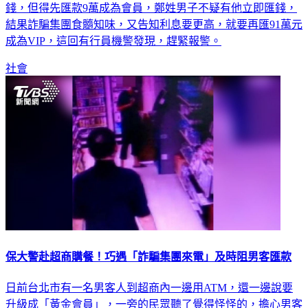
資的訊息，加入群組之後，被告知投資政府公益彩券可立即賺
錢，但得先匯款9萬成為會員，鄭姓男子不疑有他立即匯錢，
結果詐騙集團食髓知味，又告知利息要更高，就要再匯91萬元
成為VIP，這回有行員機警發現，趕緊報警。
社會
保大警赴超商購餐！巧遇「詐騙集團來電」及時阻男客匯款
日前台北市有一名男客人到超商內一邊用ATM，還一邊說要