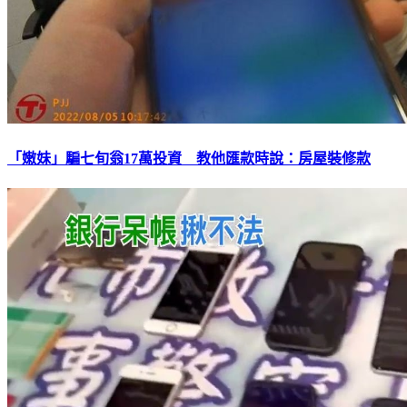
「嫩妹」騙七旬翁17萬投資 教他匯款時說：房屋裝修款