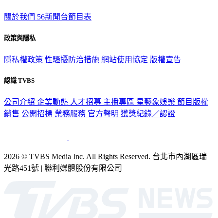
TVBS新聞網
關於我們
56新聞台節目表
政策與隱私
隱私權政策
性騷擾防治措施
網站使用協定
版權宣告
認識 TVBS
公司介紹
企業動態
人才招募
主播專區
星藝象娛樂
節目版權
銷售
公開招標
業務服務
官方聲明
獲獎紀錄／認證
2026 © TVBS Media Inc. All Rights Reserved. 台北市內湖區瑞
光路451號 | 聯利媒體股份有限公司