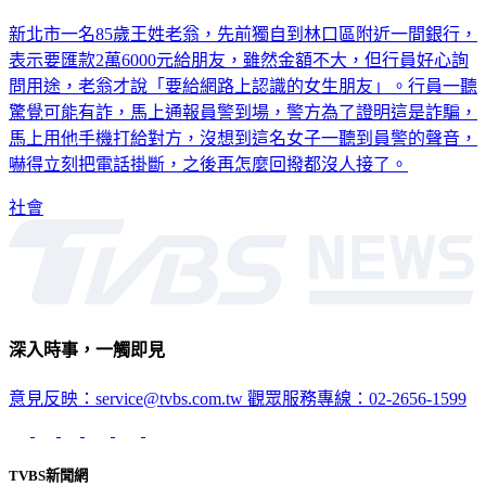
8旬翁欲匯款給「網路上認識的她」 警幫撥電話秒被掛
新北市一名85歲王姓老翁，先前獨自到林口區附近一間銀行，
表示要匯款2萬6000元給朋友，雖然金額不大，但行員好心詢
問用途，老翁才說「要給網路上認識的女生朋友」。行員一聽
驚覺可能有詐，馬上通報員警到場，警方為了證明這是詐騙，
馬上用他手機打給對方，沒想到這名女子一聽到員警的聲音，
嚇得立刻把電話掛斷，之後再怎麼回撥都沒人接了。
社會
深入時事，一觸即見
意見反映：service@tvbs.com.tw
觀眾服務專線：02-2656-1599