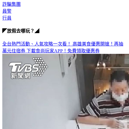
銀行
詐騙集團
員警
行員
◤放假去哪玩？◢
全台熱門活動、人氣攻略一次看！
高雄美食優惠開搶！再抽
萬元住宿券
下載食尚玩家APP！免費領取優惠券