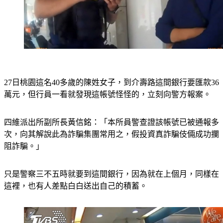
27日桃園這名40多歲的陳姓女子，到介壽路這間銀行要匯款36
萬元，但行員一看就發現這帳號怪怪的，立刻向警方報案。
四維派出所副所長黃信銘：「本所員警查證該帳號已被通報多
次，向其解說此為詐騙集團常用之，假投資真詐騙伎倆成功攔
阻詐騙。」
只是警察三不五時就要到這間銀行，因為就在上個月，同樣在
這裡，也有人差點白白送出自己的積蓄。