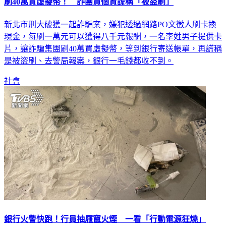
刷40萬買虛擬幣！ 詐團買個資謊稱「被盜刷」
新北市刑大破獲一起詐騙案，嫌犯透過網路PO文徵人刷卡換
現金，每刷一萬元可以獲得八千元報酬，一名李姓男子提供卡
片，讓詐騙集團刷40萬買虛擬幣，等到銀行寄送帳單，再謊稱
是被盜刷、去警局報案，銀行一毛錢都收不到。
社會