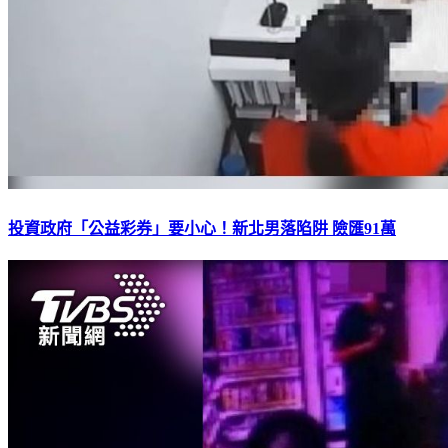
投資政府「公益彩券」要小心！新北男落陷阱 險匯91萬