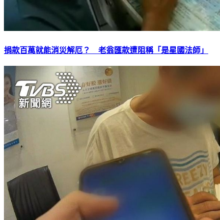
捐款百萬就能消災解厄？ 老翁匯款遭阻稱「是星國法師」