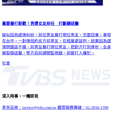
舊愛暴打新歡！男遭女友前任 打斷腿送醫
疑似因為感情糾紛，前任男友暴打現任男友，怎麼回事，事發
在台中，一對情侶約女方前男友，在租屋處談判，結果因為感
情問題談不攏，前男友暴打現任男友，把對方打到骨折、全身
撕裂傷送醫，警方目前調閱監視器，追蹤打人嫌犯。
社會
深入時事，一觸即見