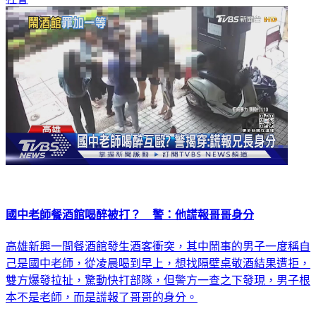
社會
國中老師餐酒館喝醉被打？ 警：他謊報哥哥身分
高雄新興一間餐酒館發生酒客衝突，其中鬧事的男子一度稱自
己是國中老師，從凌晨喝到早上，想找隔壁桌敬酒結果遭拒，
雙方爆發拉扯，驚動快打部隊，但警方一查之下發現，男子根
本不是老師，而是謊報了哥哥的身分。