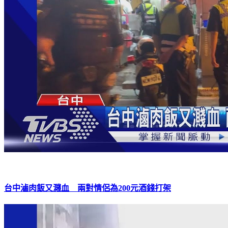
台中滷肉飯又濺血 兩對情侶為200元酒錢打架