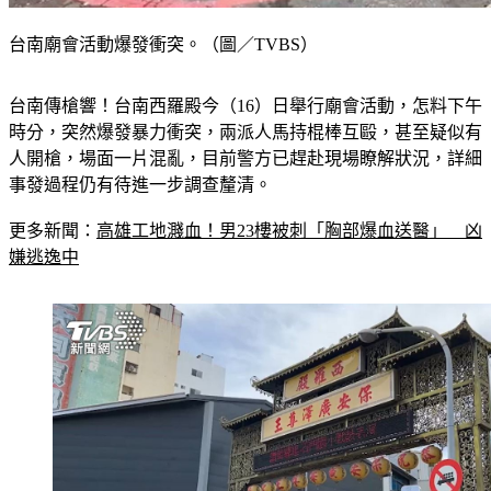
台南廟會活動爆發衝突。（圖／TVBS）
台南傳槍響！台南西羅殿今（16）日舉行廟會活動，怎料下午
時分，突然爆發暴力衝突，兩派人馬持棍棒互毆，甚至疑似有
人開槍，場面一片混亂，目前警方已趕赴現場瞭解狀況，詳細
事發過程仍有待進一步調查釐清。
更多新聞：
高雄工地濺血！男23樓被刺「胸部爆血送醫」　凶
嫌逃逸中