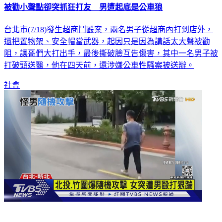
被勸小聲點卻突抓狂打友 男遭起底是公車狼
台北市(7/18)發生超商鬥毆案，兩名男子從超商內打到店外，
還把置物架、安全帽當武器，起因只是因為講話太大聲被勸
阻，讓哥們大打出手，最後撕破臉互告傷害，其中一名男子被
打破頭送醫，他在四天前，還涉嫌公車性騷案被送辦。
社會