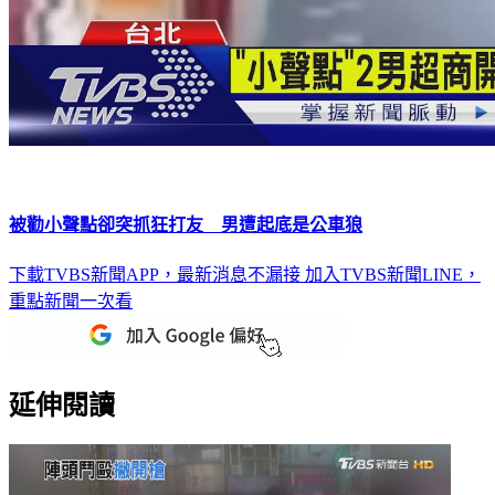
被勸小聲點卻突抓狂打友 男遭起底是公車狼
下載TVBS新聞APP，最新消息不漏接
加入TVBS新聞LINE，
重點新聞一次看
延伸閱讀