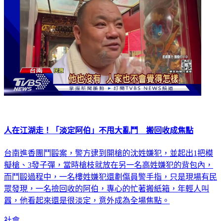
人在江湖走！「淡定阿伯」不甩大亂鬥 搬回收成焦點
台南進香團鬥毆案，警方逮到開槍的沈姓嫌犯，並起出1把模
擬槍、3發子彈，當時槍枝就放在另一名高姓嫌犯的背包內，
而鬥毆過程中，一名樓姓嫌犯還劃傷員警手指，只是現場有民
眾發現，一名撿回收的阿伯，專心的忙著搬紙箱，年輕人叫
囂，他看起來還是很淡定，意外成為全場焦點。