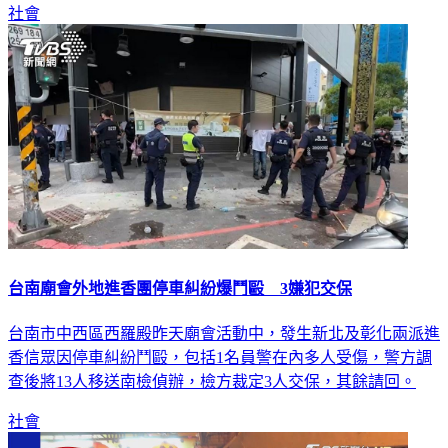
社會
台南廟會外地進香團停車糾紛爆鬥毆 3嫌犯交保
台南市中西區西羅殿昨天廟會活動中，發生新北及彰化兩派進
香信眾因停車糾紛鬥毆，包括1名員警在內多人受傷，警方調
查後將13人移送南檢偵辦，檢方裁定3人交保，其餘請回。
社會