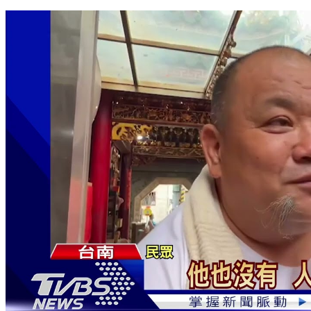
有人開槍！廟會2陣頭爆衝突 目擊者：開7槍