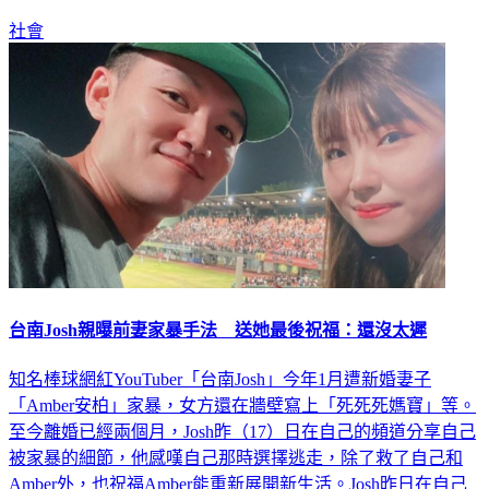
突。
社會
台南Josh親曝前妻家暴手法 送她最後祝福：還沒太遲
知名棒球網紅YouTuber「台南Josh」今年1月遭新婚妻子
「Amber安柏」家暴，女方還在牆壁寫上「死死死媽寶」等。
至今離婚已經兩個月，Josh昨（17）日在自己的頻道分享自己
被家暴的細節，他感嘆自己那時選擇逃走，除了救了自己和