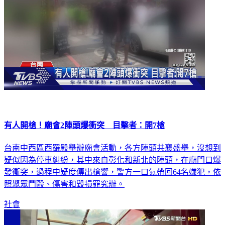
有人開槍！廟會2陣頭爆衝突 目擊者：開7槍
台南中西區西羅殿舉辦廟會活動，各方陣頭共襄盛舉，沒想到
疑似因為停車糾紛，其中來自彰化和新北的陣頭，在廟門口爆
發衝突，過程中疑度傳出槍響，警方一口氣帶回64名嫌犯，依
照聚眾鬥毆、傷害和毀損罪究辦。
社會