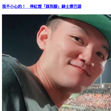
我不小心的！ 停紅燈「踩到腳」騎士遭巴頭