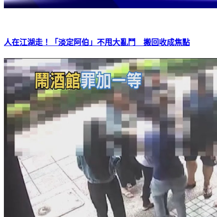
人在江湖走！「淡定阿伯」不甩大亂鬥 搬回收成焦點