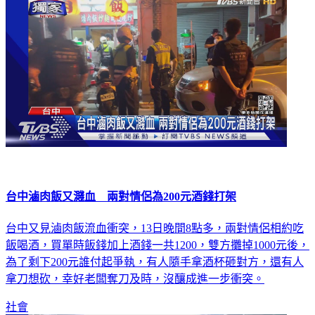
台中滷肉飯又濺血 兩對情侶為200元酒錢打架
台中又見滷肉飯流血衝突，13日晚間8點多，兩對情侶相約吃
飯喝酒，買單時飯錢加上酒錢一共1200，雙方攤掉1000元後，
為了剩下200元誰付起爭執，有人隨手拿酒杯砸對方，還有人
拿刀想砍，幸好老闆奪刀及時，沒釀成進一步衝突。