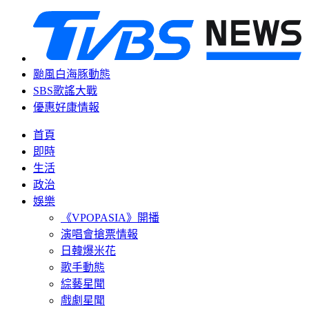
颱風白海豚動態
SBS歌謠大戰
優惠好康情報
首頁
即時
生活
政治
娛樂
《VPOPASIA》開播
演唱會搶票情報
日韓爆米花
歌手動態
綜藝星聞
戲劇星聞