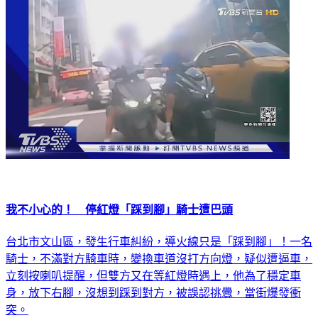
社會
我不小心的！ 停紅燈「踩到腳」騎士遭巴頭
台北市文山區，發生行車糾紛，導火線只是「踩到腳」！一名
騎士，不滿對方騎車時，變換車道沒打方向燈，疑似遭逼車，
立刻按喇叭提醒，但雙方又在等紅燈時遇上，他為了穩定車
身，放下右腳，沒想到踩到對方，被誤認挑釁，當街爆發衝