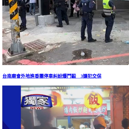
台南廟會外地進香團停車糾紛爆鬥毆 3嫌犯交保