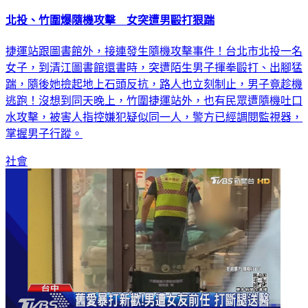
北投、竹圍爆隨機攻擊 女突遭男毆打狠踹
捷運站跟圖書館外，接連發生隨機攻擊事件！台北市北投一名
女子，到清江圖書館還書時，突遭陌生男子揮拳毆打、出腳猛
踹，隨後她撿起地上石頭反抗，路人也立刻制止，男子竟趁機
逃跑！沒想到同天晚上，竹圍捷運站外，也有民眾遭隨機吐口
水攻擊，被害人指控嫌犯疑似同一人，警方已經調閱監視器，
掌握男子行蹤。
社會