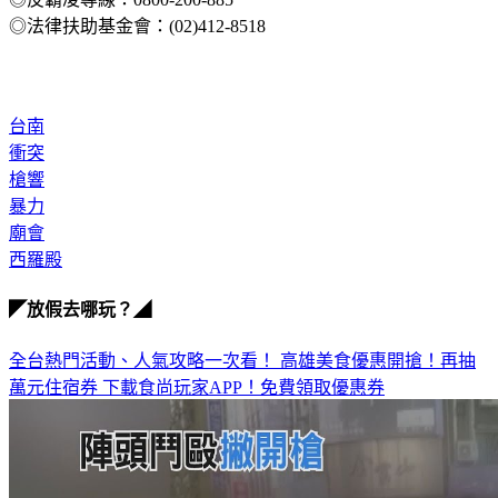
◎反霸凌專線：0800-200-885
◎法律扶助基金會：(02)412-8518
台南
衝突
槍響
暴力
廟會
西羅殿
◤放假去哪玩？◢
全台熱門活動、人氣攻略一次看！
高雄美食優惠開搶！再抽
萬元住宿券
下載食尚玩家APP！免費領取優惠券