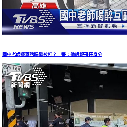
國中老師餐酒館喝醉被打？ 警：他謊報哥哥身分