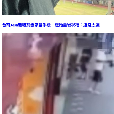
台南Josh親曝前妻家暴手法 送她最後祝福：還沒太遲