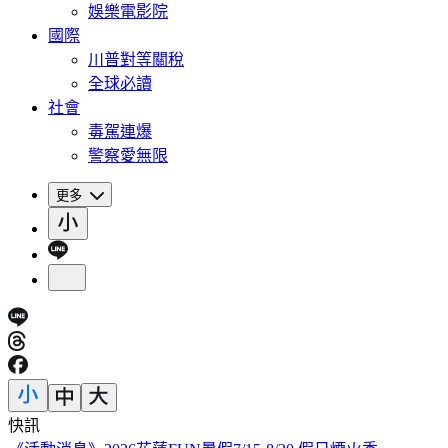
娛樂電影院
國際
川普對等關稅
全球必讀
社會
毒駕連爆
警察愛無限
更多
快訊