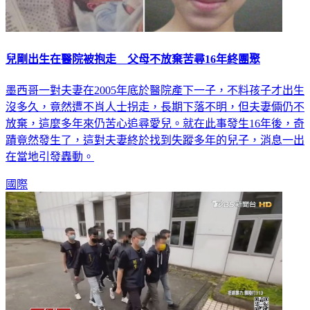
兒剛出生在醫院被抱走 父母不放棄苦尋16年終團聚
墨西哥一對夫妻在2005年底於醫院產下一子，不料孩子才出生
沒多久，竟然遭不肖人士拐走，長期下落不明，但夫妻倆仍不
放棄，這麼多年來仍苦心追尋愛兒。就在此事發生16年後，奇
蹟竟然發生了，這對夫妻終於找到失蹤多年的兒子，消息一出
在當地引發轟動。
國際