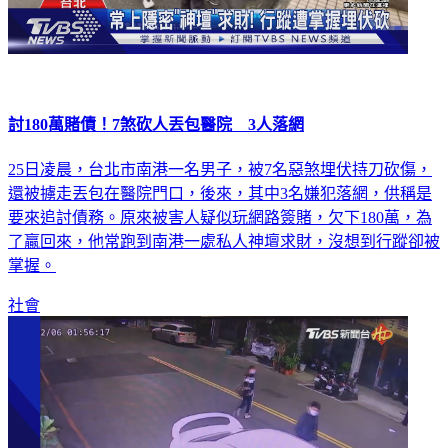
討180萬賭債！7煞砍人丟包醫院 3人落網
25日凌晨，台北市南港一名男子，被7名惡煞埋伏持刀砍傷，
還被擄走丟包在醫院門口，後來，其中3名嫌犯落網，供稱是
要來追討債務。原來被害人疑似玩網路簽賭，欠下180萬，為
了贏回來，他常跑到南港一處私人神壇求財，沒想到行蹤卻被
掌握。
社會