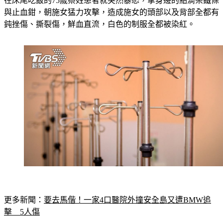
在床尾吃飯的75歲蔡姓患者就突然暴怒，拿身邊的點滴架鐵條
與止血鉗，朝施女猛力攻擊，造成施女的頭部以及背部全都有
鈍挫傷、撕裂傷，鮮血直流，白色的制服全都被染紅。
更多新聞：
要去馬偕！一家4口醫院外撞安全島又遭BMW追
擊　5人傷