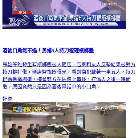
酒後口角氣不過！男撂5人持刀棍砸檳榔攤
高雄苓雅發生有檳榔攤被人砸店，店家和友人反擊結果被對方
持刀棍打傷，砸店監視器曝光，看到嫌犯載著一車五人，持刀
棍衝進檳榔攤，接著雙方在馬路上追逐，打傷人之後一哄而
散，原因竟然只是因為酒後電話中的小口角。
社會