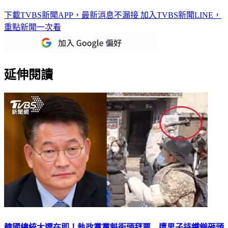
下載TVBS新聞APP，最新消息不漏接
加入TVBS新聞LINE，
重點新聞一次看
延伸閱讀
韓國總統大選在即！執政黨黨魁街頭拜票 遭男子持鐵鎚砸頭