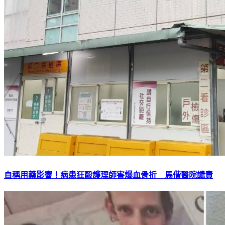
自稱用藥影響！病患狂毆護理師害爆血骨折 馬偕醫院譴責