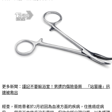
更多新聞：
謹記不要躲浴室！男遭灼傷險昏厥　「站窗邊」迅
速被救出
經查，蔡姓患者於2月初因為血液方面的疾病，住進癌症病