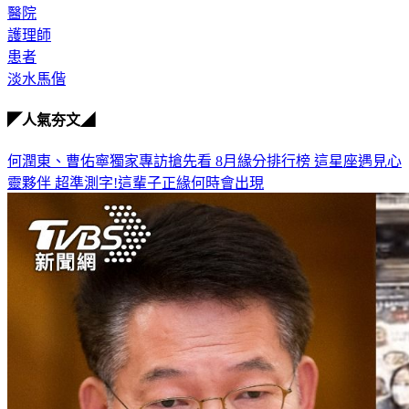
醫院
護理師
患者
淡水馬偕
◤人氣夯文◢
何潤東、曹佑寧獨家專訪搶先看
8月緣分排行榜 這星座遇見心
靈夥伴
超準測字!這輩子正緣何時會出現