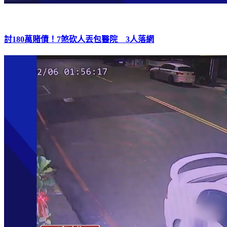
討180萬賭債！7煞砍人丟包醫院 3人落網