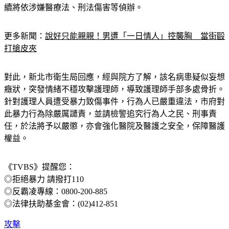
續將依涉嫌醫療法、刑法傷害等偵辦。
更多新聞：
說好只能親親！男遭「一日情人」控襲胸　當街毆
打搶皮夾
對此，新北市衛生局回應，經與院方了解，該名病患疑似妄想
癥狀，突發情緒不穩攻擊護理師，導致護理師手部多處骨折。
針對護理人員遭受暴力致傷事件，行為人已嚴重違法，市府對
此暴力行為除嚴厲譴責，並請檢警追究行為人之民、刑事責
任，於法將予以嚴懲，亦會強化醫院及醫護之安全，保障醫護
權益。
《TVBS》提醒您：
◎拒絕暴力 請撥打110
◎反霸凌專線：0800-200-885
◎法律扶助基金會：(02)412-851
攻擊