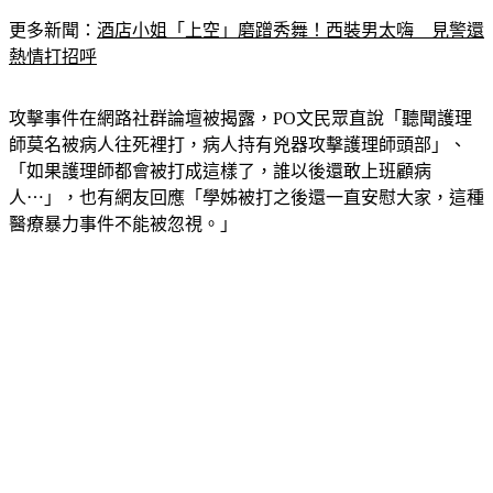
更多新聞：
酒店小姐「上空」磨蹭秀舞！西裝男太嗨　見警還
熱情打招呼
攻擊事件在網路社群論壇被揭露，PO文民眾直說「聽聞護理
師莫名被病人往死裡打，病人持有兇器攻擊護理師頭部」、
「如果護理師都會被打成這樣了，誰以後還敢上班顧病
人⋯」，也有網友回應「學姊被打之後還一直安慰大家，這種
醫療暴力事件不能被忽視。」