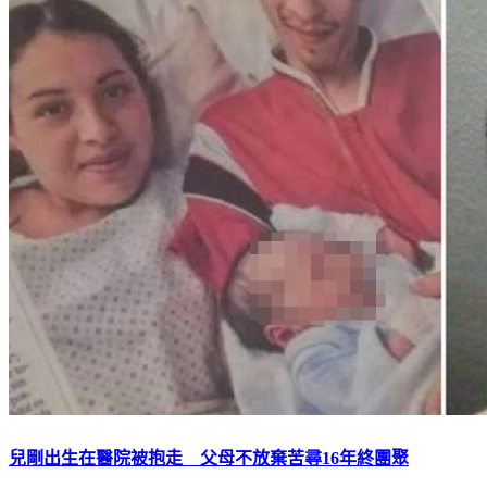
兒剛出生在醫院被抱走 父母不放棄苦尋16年終團聚