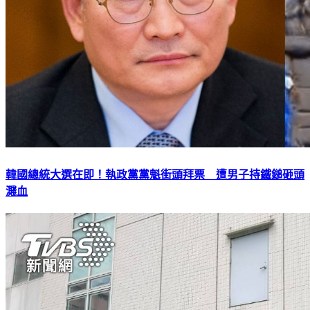
韓國總統大選在即！執政黨黨魁街頭拜票 遭男子持鐵鎚砸頭
濺血