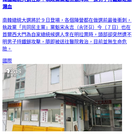
濺血
南韓總統大選將於９日登場，各個陣營都在做選前最後衝刺，
執政黨「共同民主黨」黨魁宋永吉（송영길）今（７日）也在
首爾西大門為自家總統候選人李在明拉票時，頭部卻突然遭不
明男子持鐵鎚攻擊，隨即被送往醫院救治，目前並無生命危
險。
國際