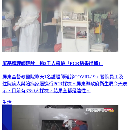
屏基護理師確診 逾3千人採檢「PCR結果出爐」
屏東基督教醫院昨天1名護理師確診COVID-19，醫院員工及
住院病人與陪病家屬進行PCR採檢。屏東縣政府衛生局今天表
示，目前有3789人採檢，結果全都是陰性。
生活