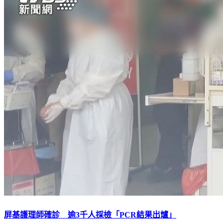
屏基護理師確診 逾3千人採檢「PCR結果出爐」