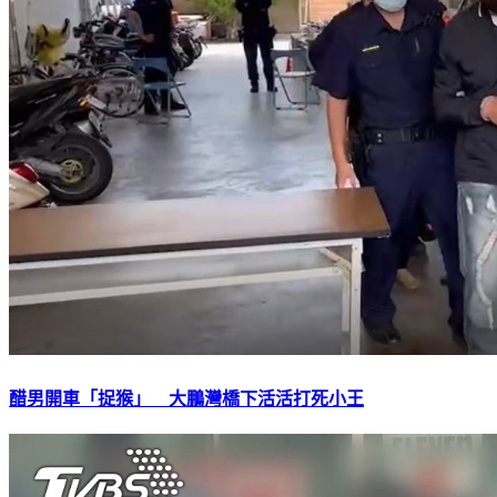
醋男開車「捉猴」 大鵬灣橋下活活打死小王