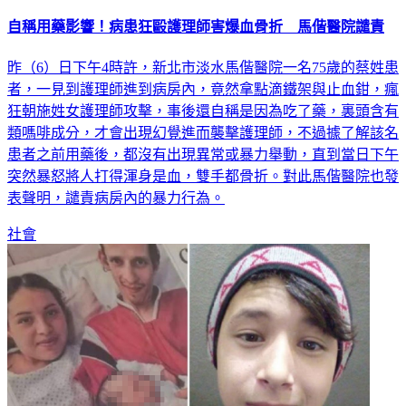
自稱用藥影響！病患狂毆護理師害爆血骨折 馬偕醫院譴責
昨（6）日下午4時許，新北市淡水馬偕醫院一名75歲的蔡姓患
者，一見到護理師進到病房內，竟然拿點滴鐵架與止血鉗，瘋
狂朝施姓女護理師攻擊，事後還自稱是因為吃了藥，裏頭含有
類嗎啡成分，才會出現幻覺進而襲擊護理師，不過據了解該名
患者之前用藥後，都沒有出現異常或暴力舉動，直到當日下午
突然暴怒將人打得渾身是血，雙手都骨折。對此馬偕醫院也發
表聲明，譴責病房內的暴力行為。
社會