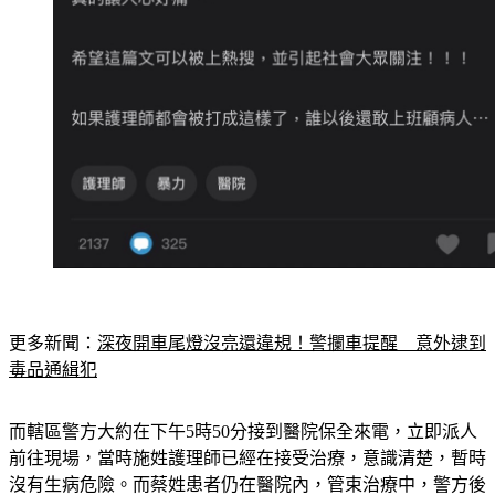
更多新聞：
深夜開車尾燈沒亮還違規！警攔車提醒　意外逮到
毒品通緝犯
而轄區警方大約在下午5時50分接到醫院保全來電，立即派人
前往現場，當時施姓護理師已經在接受治療，意識清楚，暫時
沒有生病危險。而蔡姓患者仍在醫院內，管束治療中，警方後