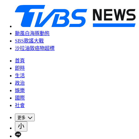
颱風白海豚動態
SBS歌謠大戰
沙拉油致癌物超標
首頁
即時
生活
政治
娛樂
國際
社會
更多