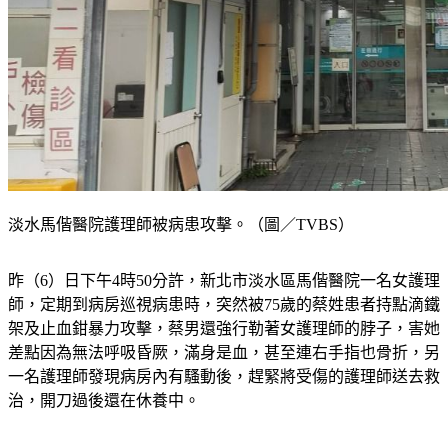
淡水馬偕醫院護理師被病患攻擊。（圖／TVBS）
昨（6）日下午4時50分許，新北市淡水區馬偕醫院一名女護理
師，定期到病房巡視病患時，突然被75歲的蔡姓患者持點滴鐵
架及止血鉗暴力攻擊，蔡男還強行勒著女護理師的脖子，害她
差點因為無法呼吸昏厥，滿身是血，甚至連右手指也骨折，另
一名護理師發現病房內有騷動後，趕緊將受傷的護理師送去救
治，開刀過後還在休養中。