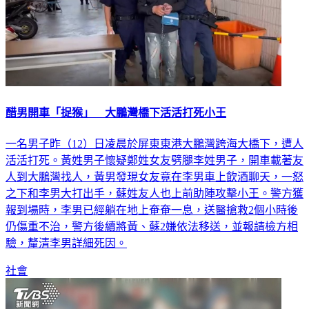
醋男開車「捉猴」 大鵬灣橋下活活打死小王
一名男子昨（12）日凌晨於屏東東港大鵬灣跨海大橋下，遭人
活活打死。黃姓男子懷疑鄭姓女友劈腿李姓男子，開車載著友
人到大鵬灣找人，黃男發現女友竟在李男車上飲酒聊天，一怒
之下和李男大打出手，蘇姓友人也上前助陣攻擊小王。警方獲
報到場時，李男已經躺在地上奄奄一息，送醫搶救2個小時後
仍傷重不治，警方後續將黃、蘇2嫌依法移送，並報請檢方相
驗，釐清李男詳細死因。
社會