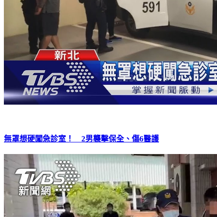
無罩想硬闖急診室！ 2男襲擊保全、傷6醫護