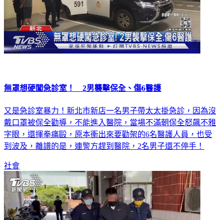
無罩想硬闖急診室！ 2男襲擊保全、傷6醫護
又是急診室暴力！新北市新店一名男子帶太太掛急診，因為沒
戴口罩被保全勸導，不能進入醫院，當場不滿朝保全怒飆不雅
字眼，還揮拳痛毆，原本衝出來要勸架的6名醫護人員，也受
到波及，離譜的是，連警方趕到醫院，2名男子還不停手！
社會