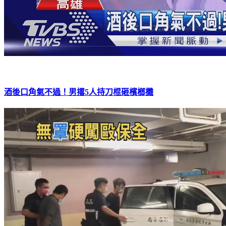
酒後口角氣不過！男撂5人持刀棍砸檳榔攤