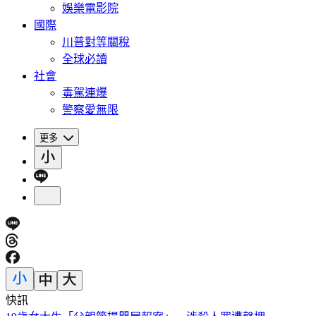
娛樂電影院
國際
川普對等關稅
全球必讀
社會
毒駕連爆
警察愛無限
更多
快訊