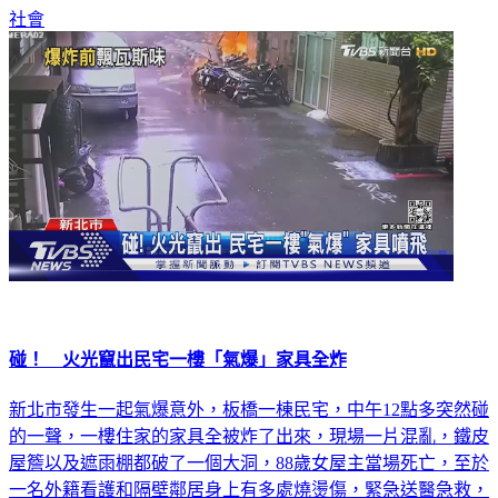
社會
碰！ 火光竄出民宅一樓「氣爆」家具全炸
新北市發生一起氣爆意外，板橋一棟民宅，中午12點多突然碰
的一聲，一樓住家的家具全被炸了出來，現場一片混亂，鐵皮
屋簷以及遮雨棚都破了一個大洞，88歲女屋主當場死亡，至於
一名外籍看護和隔壁鄰居身上有多處燒燙傷，緊急送醫急救，