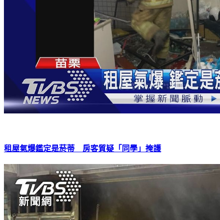
租屋氣爆鑑定是菸蒂 房客質疑「同學」掩護