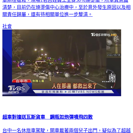
車前往搶救，現場1名呂姓員工全身50％燒燙傷，所幸其意識
清楚，目前仍在燒燙傷中心治療中，至於意外發生原因以及相
關責任歸屬，還有待相關單位進一步釐清。
社會
超車對撞送瓦斯貨車 鋼瓶如炮彈噴飛四散
台中一名休旅車駕駛，開車載著兩個兒子出門，疑似為了超越