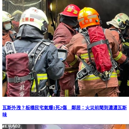
瓦斯外洩？板橋民宅氣爆1死2傷 鄰居：火災前聞到濃濃瓦斯
味