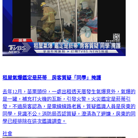
租屋氣爆鑑定是菸蒂 房客質疑「同學」掩護
去年12月，苗栗頭份，一處出租透天厝發生氣爆意外，氣爆的
是一罐，補充打火機的瓦斯，引發火警。火災鑑定是菸蒂引
發，不過房客認為，是電線線路老舊，質疑鑑識人員是房東的
同學，見識不公。消防局否認質疑，澄清為了避嫌，房東的同
學已經排除在這次鑑識調查。
社會