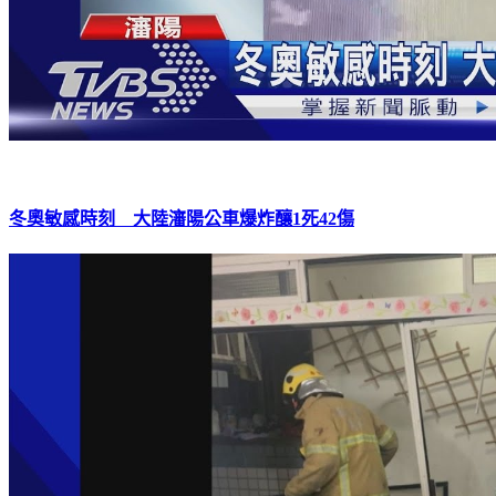
冬奧敏感時刻 大陸瀋陽公車爆炸釀1死42傷