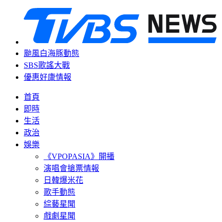
颱風白海豚動態
SBS歌謠大戰
優惠好康情報
首頁
即時
生活
政治
娛樂
《VPOPASIA》開播
演唱會搶票情報
日韓爆米花
歌手動態
綜藝星聞
戲劇星聞