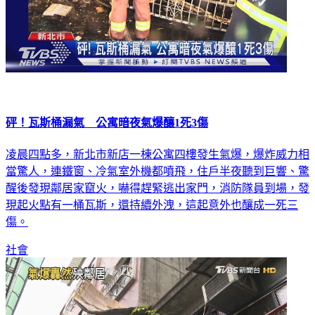
砰！瓦斯桶漏氣 公寓暗夜氣爆釀1死3傷
凌晨四點多，新北市新店一棟公寓四樓發生氣爆，爆炸威力相
當驚人，連鐵窗、冷氣室外機都噴飛，住戶半夜聽到巨響、驚
醒後發現鄰居家竄火，嚇得趕緊逃出家門，消防隊員到場，發
現起火點有一桶瓦斯，還持續外洩，這起意外也釀成一死三
傷。
社會