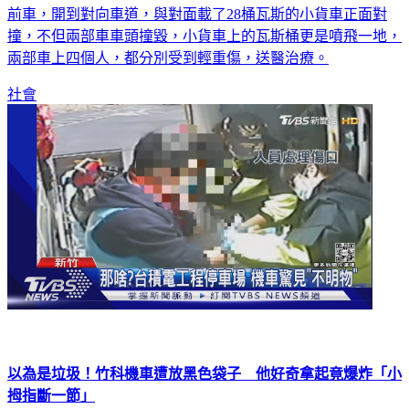
前車，開到對向車道，與對面載了28桶瓦斯的小貨車正面對
撞，不但兩部車車頭撞毀，小貨車上的瓦斯桶更是噴飛一地，
兩部車上四個人，都分別受到輕重傷，送醫治療。
社會
以為是垃圾！竹科機車遭放黑色袋子 他好奇拿起竟爆炸「小
拇指斷一節」