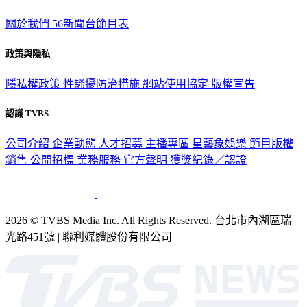
關於我們
56新聞台節目表
政策與隱私
隱私權政策
性騷擾防治措施
網站使用協定
版權宣告
認識 TVBS
公司介紹
企業動態
人才招募
主播專區
星藝象娛樂
節目版權
銷售
公開招標
業務服務
官方聲明
獲獎紀錄／認證
2026 © TVBS Media Inc. All Rights Reserved. 台北市內湖區瑞
光路451號 | 聯利媒體股份有限公司