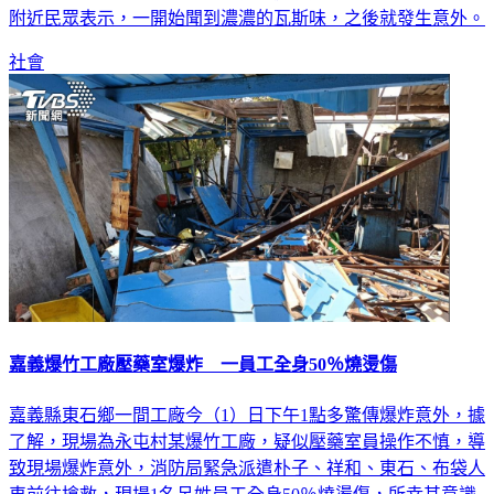
附近民眾表示，一開始聞到濃濃的瓦斯味，之後就發生意外。
社會
嘉義爆竹工廠壓藥室爆炸 一員工全身50％燒燙傷
嘉義縣東石鄉一間工廠今（1）日下午1點多驚傳爆炸意外，據
了解，現場為永屯村某爆竹工廠，疑似壓藥室員操作不慎，導
致現場爆炸意外，消防局緊急派遣朴子、祥和、東石、布袋人