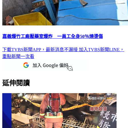
嘉義爆竹工廠壓藥室爆炸 一員工全身50％燒燙傷
下載TVBS新聞APP，最新消息不漏接
加入TVBS新聞LINE，
重點新聞一次看
延伸閱讀