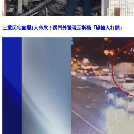
三重民宅氣爆1人命危！房門外驚現瓦斯桶「疑被人打開」