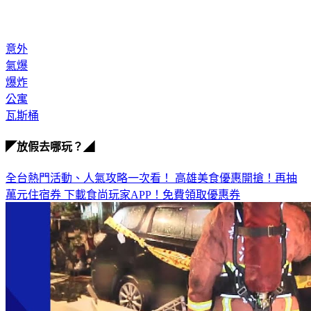
意外
氣爆
爆炸
公寓
瓦斯桶
◤放假去哪玩？◢
全台熱門活動、人氣攻略一次看！
高雄美食優惠開搶！再抽
萬元住宿券
下載食尚玩家APP！免費領取優惠券