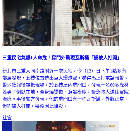
三重民宅氣爆1人命危！房門外驚現瓦斯桶「疑被人打開」
新北市三重大同南路附近一處民宅，今（13）日下午1點多有
鄰居發現，五樓位置傳出巨大爆炸聲，嚇得馬上打電話報警。
警消獲報後趕抵現場，於五樓屋內房門口，發現一名60多歲林
姓男子倒臥在地，全身燒燙傷、意識模糊，緊急將人送往醫院
治療。事後警方發現，他的房門口有一桶瓦斯罐，外觀正常、
但卻被人打開，疑似因此釀災。
社會