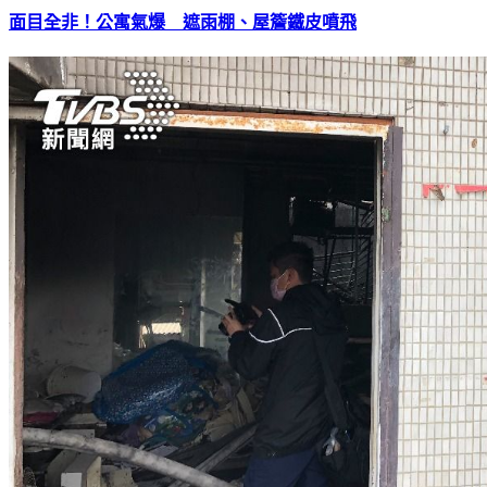
面目全非！公寓氣爆 遮雨棚、屋簷鐵皮噴飛