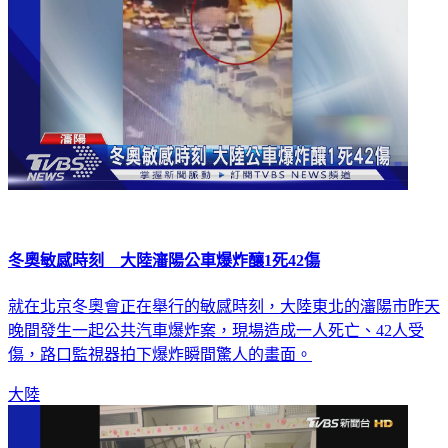
冬奧敏感時刻 大陸瀋陽公車爆炸釀1死42傷
就在北京冬奧會正在舉行的敏感時刻，大陸東北的瀋陽市昨天
晚間發生一起公共汽車爆炸案，現場造成一人死亡、42人受
傷，路口監視器拍下爆炸瞬間驚人的畫面。
大陸