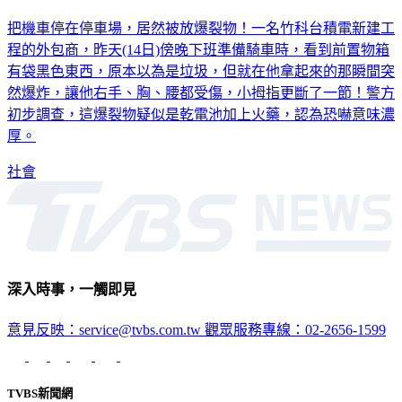
把機車停在停車場，居然被放爆裂物！一名竹科台積電新建工
程的外包商，昨天(14日)傍晚下班準備騎車時，看到前置物箱
有袋黑色東西，原本以為是垃圾，但就在他拿起來的那瞬間突
然爆炸，讓他右手、胸、腰都受傷，小拇指更斷了一節！警方
初步調查，這爆裂物疑似是乾電池加上火藥，認為恐嚇意味濃
厚。
社會
深入時事，一觸即見
意見反映：service@tvbs.com.tw
觀眾服務專線：02-2656-1599
TVBS新聞網