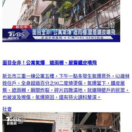
面目全非！公寓氣爆 遮雨棚、屋簷鐵皮噴飛
新北市三重一棟公寓五樓，下午一點多發生氣爆意外，62歲林
姓住戶，全身超過百分之90二度燒燙傷，氣爆當下，鐵皮屋
簷、遮雨棚，瞬間炸裂，碎片四散滿地，就連隔壁戶的民眾，
也被波及擦傷，氣爆原因，還有待火調科釐清。
社會