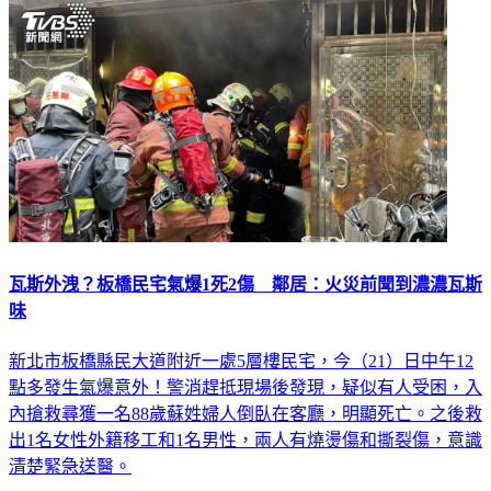
瓦斯外洩？板橋民宅氣爆1死2傷 鄰居：火災前聞到濃濃瓦斯
味
新北市板橋縣民大道附近一處5層樓民宅，今（21）日中午12
點多發生氣爆意外！警消趕抵現場後發現，疑似有人受困，入
內搶救尋獲一名88歲蘇姓婦人倒臥在客廳，明顯死亡。之後救
出1名女性外籍移工和1名男性，兩人有燒燙傷和撕裂傷，意識
清楚緊急送醫。