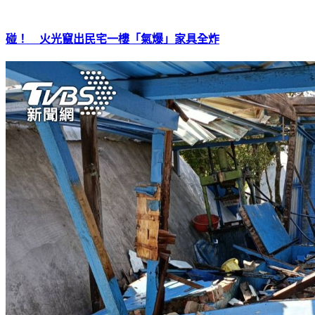
碰！ 火光竄出民宅一樓「氣爆」家具全炸