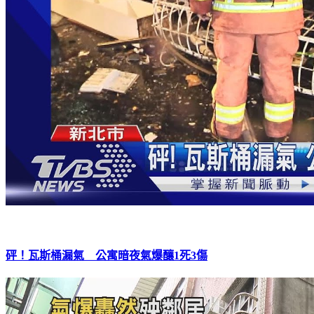
砰！瓦斯桶漏氣 公寓暗夜氣爆釀1死3傷