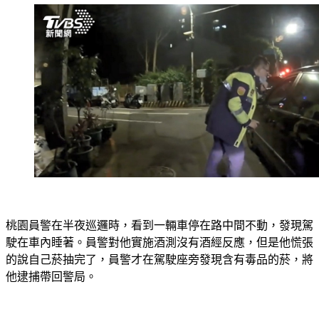
桃園員警在半夜巡邏時，看到一輛車停在路中間不動，發現駕
駛在車內睡著。員警對他實施酒測沒有酒經反應，但是他慌張
的說自己菸抽完了，員警才在駕駛座旁發現含有毒品的菸，將
他逮捕帶回警局。