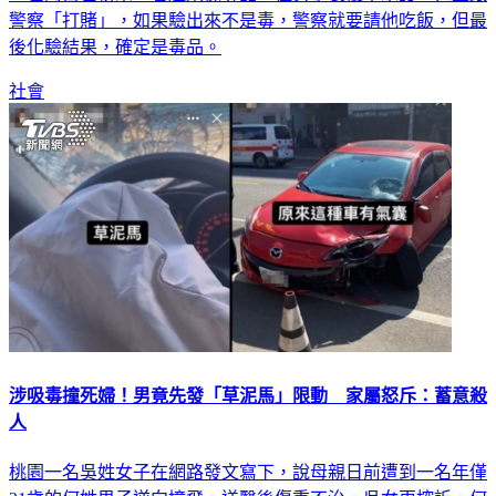
警察「打賭」，如果驗出來不是毒，警察就要請他吃飯，但最
後化驗結果，確定是毒品。
社會
涉吸毒撞死婦！男竟先發「草泥馬」限動 家屬怒斥：蓄意殺
人
桃園一名吳姓女子在網路發文寫下，說母親日前遭到一名年僅