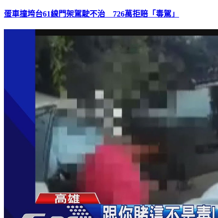
蛋車撞垮台61線門架駕駛不治 726萬拒賠「毒駕」