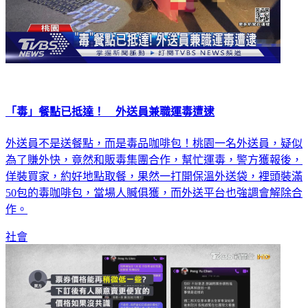
「毒」餐點已抵達！ 外送員兼職運毒遭逮
外送員不是送餐點，而是毒品咖啡包！桃園一名外送員，疑似
為了賺外快，竟然和販毒集團合作，幫忙運毒，警方獲報後，
佯裝買家，約好地點取餐，果然一打開保溫外送袋，裡頭裝滿
50包的毒咖啡包，當場人贓俱獲，而外送平台也強調會解除合
作。
社會