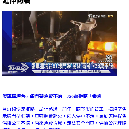
延伸閱讀
蛋車撞垮台61線門架駕駛不治 726萬拒賠「毒駕」
台61線快速道路，彰化路段，前年一輛載蛋的貨車，撞垮了告
示牌門型框架，車輛翻覆起火，兩人傷重不治。駕駛家屬提告
保險公司不賠，原來駕駛毒駕，無法安全開車，保險公司理賠