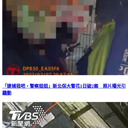
「逮捕我吧，警察姐姐」新北保大警花1日破2案 照片曝光引
騷動