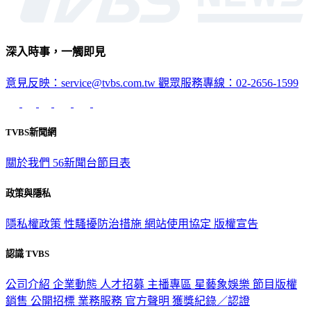
深入時事，一觸即見
意見反映：service@tvbs.com.tw
觀眾服務專線：02-2656-1599
TVBS新聞網
關於我們
56新聞台節目表
政策與隱私
隱私權政策
性騷擾防治措施
網站使用協定
版權宣告
認識 TVBS
公司介紹
企業動態
人才招募
主播專區
星藝象娛樂
節目版權
銷售
公開招標
業務服務
官方聲明
獲獎紀錄／認證