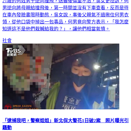
21歲的何姓男子逆向撞飛，送醫後傷重不治，吳女更控訴，何
男逆向將母親給撞飛後，第一時間並沒有下車查看，反而是待
在車內發臉書限時動態，吳女說，事後父親氣不過揪住何男衣
領，從他口袋中掉出一包毒品，何男竟向警方表示，「我怎麼
知道這不是他們栽贓給我的？」，讓他們相當氣憤。
社會
「逮捕我吧，警察姐姐」新北保大警花1日破2案 照片曝光引
騷動