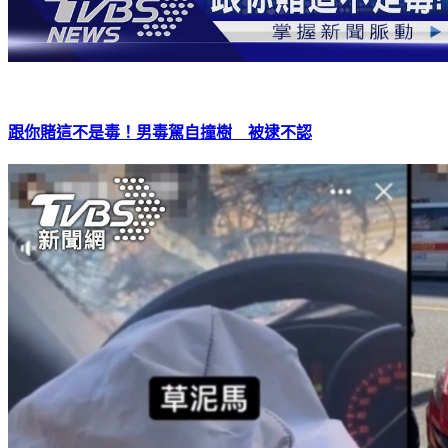
跟你賭這不是毒！男毒駕自撞樹 被逮不認