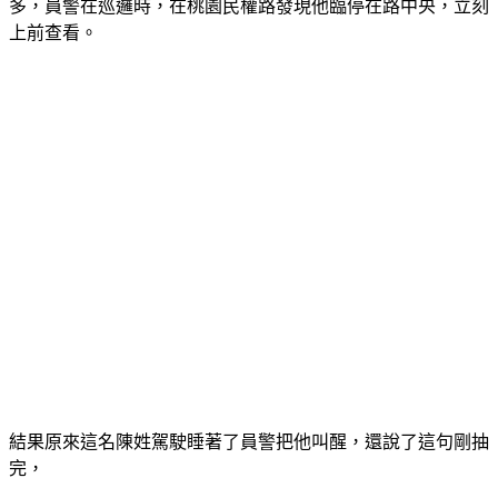
多，員警在巡邏時，在桃園民權路發現他臨停在路中央，立刻
上前查看。
結果原來這名陳姓駕駛睡著了員警把他叫醒，還說了這句剛抽
完，