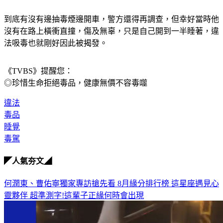
到底有沒有邊抽毒煙邊開車，警方還得再調查，但幸好當時他
沒有在路上橫衝直撞，傷及無辜，只是自己開到一半睡著，違
法吸毒也就剛好因此被揭發。
《TVBS》提醒您：
◎珍惜生命拒絕毒品，健康無價不容毒噬
違法
毒品
睡覺
毒駕
◤人氣夯文◢
何潤東、曹佑寧獨家專訪搶先看
8月緣分排行榜 這星座遇見心
靈夥伴
超準測字!這輩子正緣何時會出現