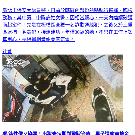
新北市保安大隊員警，日前於轄區內部份熱點執行巡邏、臨檢
勤務，其中第二中隊許姓女警，因相當細心，一天內連續破獲
兩起案件！先是在板橋區查獲一名詐欺通緝犯，之後又於三重
區逮捕一名毒犯，接連建功。年僅30歲的她，不只在工作上認
真用心，長相還相當甜美有氣質。
社會
獨/涉性侵又染毒！出獄未定期到醫院治療 男子還偷車搶金