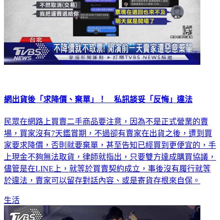
網出貨後「求降價、棄單」！ 私訊談妥「反悔」違法
民眾在網路上買賣二手商品要注意，因為不是正式營業的賣
場，買家沒有7天鑑賞期，不過卻有賣家在出貨之後，遭到買
家要求降價，否則就要棄單，甚至告知已經買到更便宜的，手
上現金不夠無法取貨，律師就指出，只要雙方達成購買協議，
儘管是在LINE上，就等於買賣契約成立，事後沒有履行就等
於違法，賣家可以留存對話內容、或是寄貨存根來自保。
生活