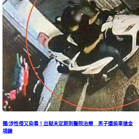
獨/涉性侵又染毒！出獄未定期到醫院治療 男子還偷車搶金
項鍊