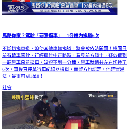
馬路你家？駕駛「惡意逼車」 1分鐘內換道6次
不斷切換車道，迫使其他車輛換道，將會被依法開罰！桃園日
前有轎車駕駛，行經蘆竹中正路時，看見前方騎士，疑似遭到
一輛黑車惡意逼車，短短不到一分鐘，黑車就總共左右切換了
6次，事後直接拿行車紀錄器檢舉，而警方也認定，他確實違
法，最重可罰1萬8！
社會