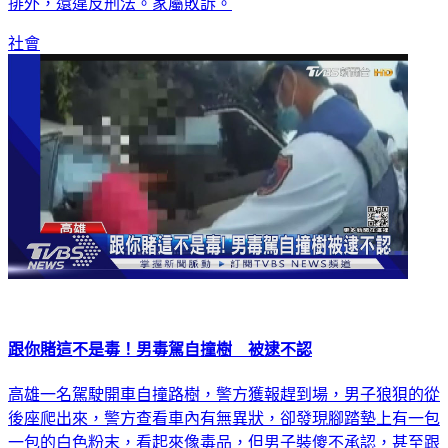
排外，還違反刑法。家屬敗訴。
社會
跟你賭這不是毒！男毒駕自撞樹 被逮不認
高雄一名駕駛開車自撞路樹，警方獲報趕到場，男子狼狽的從
後座爬出來，警方查看車內有無異狀，卻發現腳踏墊上有一包
一包的白色粉末，看起來像毒品，但男子裝傻不承認，甚至跟