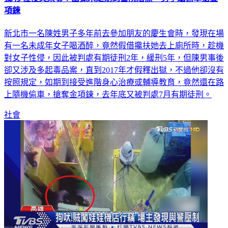
項鍊
新北市一名陳姓男子多年前去參加朋友的慶生會時，發現在場
有一名未成年女子喝酒醉，竟然假借攙扶她去上廁所時，趁機
對女子性侵，因此被判處有期徒刑2年，緩刑5年，但陳男事後
卻又涉及多起毒品案，直到2017年才假釋出獄，不過他卻沒有
按照規定，如期到接受進階身心治療或輔導教育，竟然還在路
上隨機偷車，搶奪金項鍊，去年底又被判處7月有期徒刑。
社會