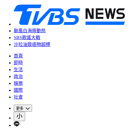
颱風白海豚動態
SBS歌謠大戰
沙拉油致癌物超標
首頁
即時
生活
政治
娛樂
國際
社會
更多