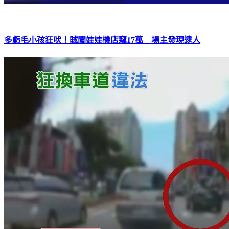
多虧毛小孩狂吠！賊闖娃娃機店竊17萬 場主發現逮人