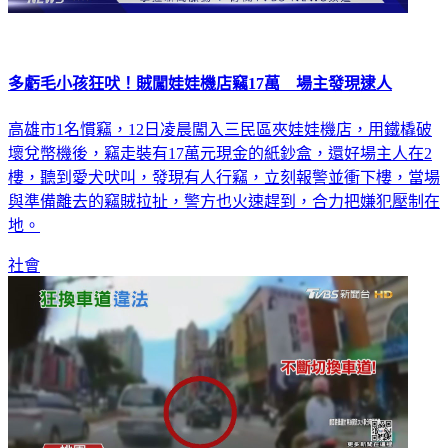
多虧毛小孩狂吠！賊闖娃娃機店竊17萬 場主發現逮人
高雄市1名慣竊，12日凌晨闖入三民區夾娃娃機店，用鐵橇破
壞兌幣機後，竊走裝有17萬元現金的紙鈔盒，還好場主人在2
樓，聽到愛犬吠叫，發現有人行竊，立刻報警並衝下樓，當場
與準備離去的竊賊拉扯，警方也火速趕到，合力把嫌犯壓制在
地。
社會