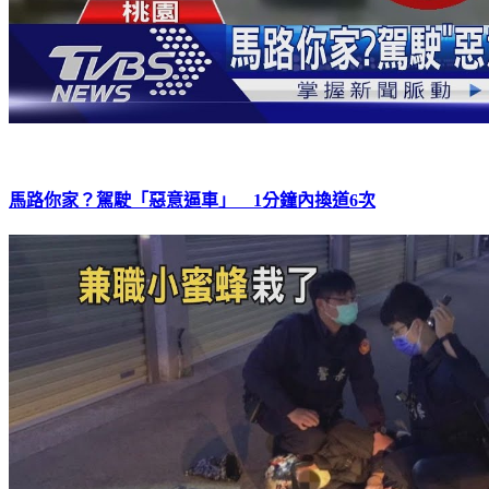
馬路你家？駕駛「惡意逼車」 1分鐘內換道6次