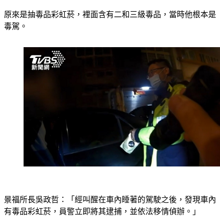
原來是抽毒品彩虹菸，裡面含有二和三級毒品，當時他根本是
毒駕。
景福所長吳政哲：「經叫醒在車內睡著的駕駛之後，發現車內
有毒品彩虹菸，員警立即將其逮捕，並依法移情偵辦。」