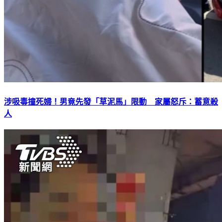
涉吸毒撞死婦！男竟先發「草泥馬」限動 家屬怒斥：蓄意殺
人