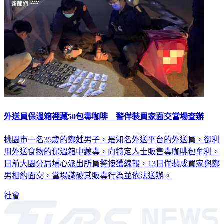
外送員保溫箱裡藏50包毒咖啡 警佯裝買家面交當場查辦
桃園市一名35歲的鄭姓男子，是知名外送平台的外送員，卻利
用外送食物的保溫箱中藏毒，向特定人士販售毒咖啡包牟利，
日前大園分局埔心派出所員警接獲線報，13日佯裝成買家與鄭
男相約面交，當場識破其販毒行為並依法送辦。
社會