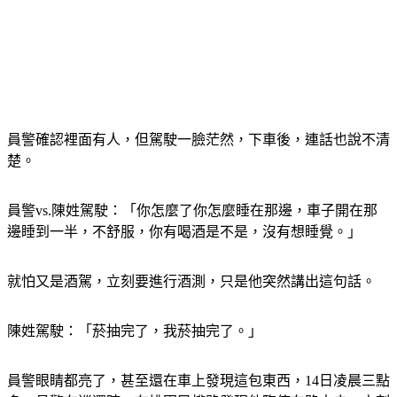
員警確認裡面有人，但駕駛一臉茫然，下車後，連話也說不清
楚。
員警vs.陳姓駕駛：「你怎麼了你怎麼睡在那邊，車子開在那
邊睡到一半，不舒服，你有喝酒是不是，沒有想睡覺。」
就怕又是酒駕，立刻要進行酒測，只是他突然講出這句話。
陳姓駕駛：「菸抽完了，我菸抽完了。」
員警眼睛都亮了，甚至還在車上發現這包東西，14日凌晨三點