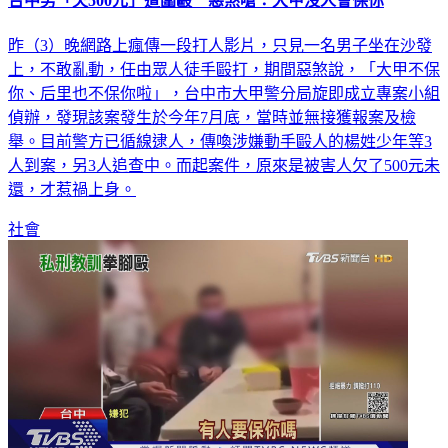
台中男「欠500元」遭圍毆 惡煞嗆：大甲沒人會保你
昨（3）晚網路上瘋傳一段打人影片，只見一名男子坐在沙發
上，不敢亂動，任由眾人徒手毆打，期間惡煞說，「大甲不保
你、后里也不保你啦」，台中市大甲警分局旋即成立專案小組
偵辦，發現該案發生於今年7月底，當時並無接獲報案及檢
舉。目前警方已循線逮人，傳喚涉嫌動手毆人的楊姓少年等3
人到案，另3人追查中。而起案件，原來是被害人欠了500元未
還，才惹禍上身。
社會