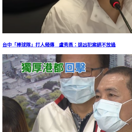
台中「棒球隊」打人頻傳 盧秀燕：逞凶犯案絕不放過