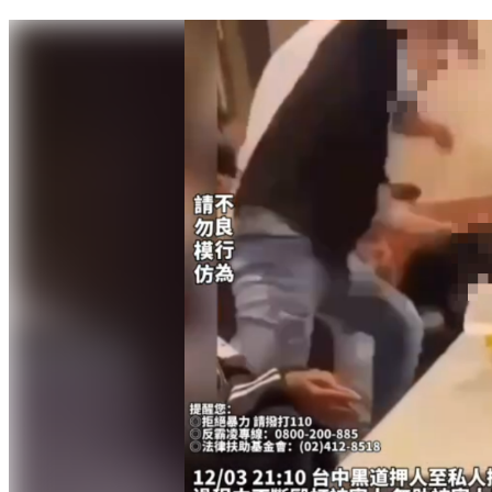
購物節破240億 盧秀燕、謝金燕敲冰磚慶祝