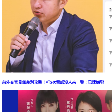
前外交官見無差別攻擊！打5次電話沒人來 警：已逮嫌犯