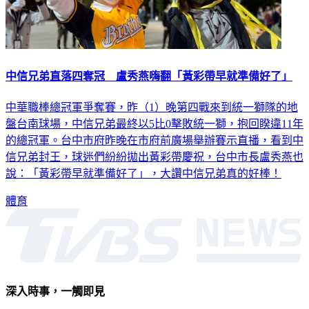
中信兄弟直落四奪冠 盧秀燕嗨翻「黃彩帶早就準備好了」
中華職棒總冠軍爭奪賽，昨（1）晚第四戰來到統一獅隊的地
盤台南球場，中信兄弟最終以5比0擊敗統一獅，抱回睽違11年
的總冠軍。台中市府昨晚在市府前廣場舉辦賽示直播，看到中
信兄弟封王，球迷們紛紛拋出黃彩帶慶祝，台中市長盧秀燕也
說：「黃彩帶早就準備好了」，大讚中信兄弟真的好棒！
體育
深入時事，一觸即見