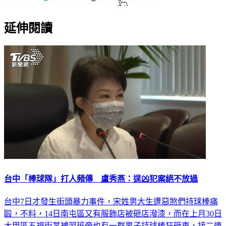
延伸閱讀
台中「棒球隊」打人頻傳 盧秀燕：逞凶犯案絕不放過
台中7日才發生街頭暴力事件，宋姓男大生遭惡煞們持球棒痛
毆，不料，14日南屯區又有服飾店被砸店潑漆，而在上月30日