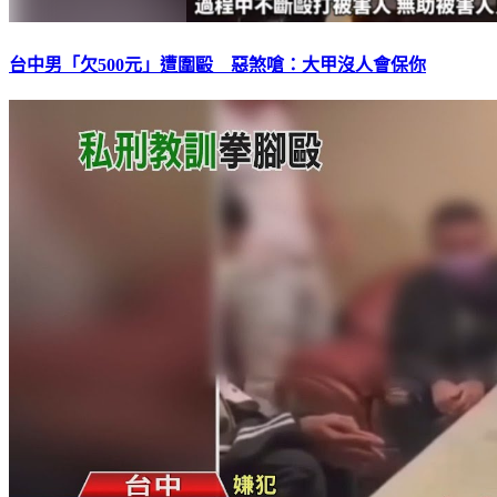
台中男「欠500元」遭圍毆 惡煞嗆：大甲沒人會保你