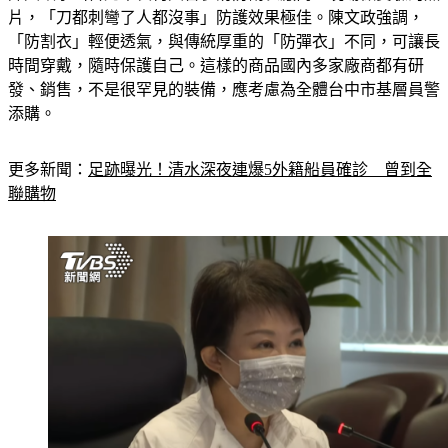
陳文政拿出台北市長柯文哲參訪防割衣廠商、現場做實驗的照
片，「刀都刺彎了人都沒事」防護效果極佳。陳文政強調，
「防割衣」輕便透氣，與傳統厚重的「防彈衣」不同，可讓長
時間穿戴，隨時保護自己。這樣的商品國內多家廠商都有研
發、銷售，不是很罕見的裝備，應考慮為全體台中市基層員警
添購。
更多新聞：
足跡曝光！清水深夜連爆5外籍船員確診　曾到全
聯購物