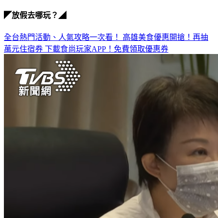
防割衣
◤放假去哪玩？◢
全台熱門活動、人氣攻略一次看！
高雄美食優惠開搶！再抽
萬元住宿券
下載食尚玩家APP！免費領取優惠券