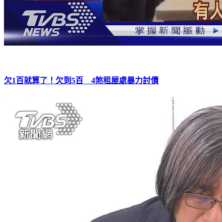
欠1百就算了！欠到5百 4煞租屋處暴力討債