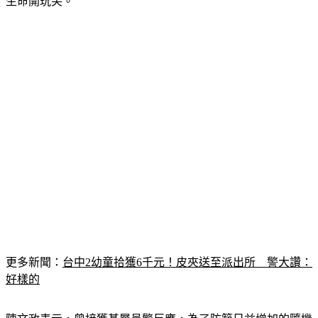
中若再發生一次如台鐵殺警案「近距離刀械攻擊」，根本是拿
生命開玩笑。
更多新聞：
台中2幼童拾獲6千元！皮夾送至派出所　警大讚：
好樣的