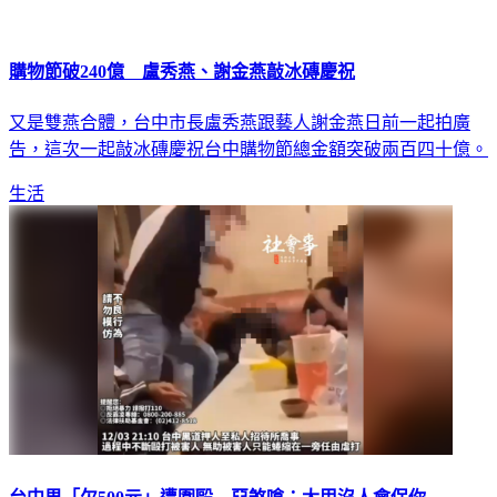
購物節破240億 盧秀燕、謝金燕敲冰磚慶祝
又是雙燕合體，台中市長盧秀燕跟藝人謝金燕日前一起拍廣
告，這次一起敲冰磚慶祝台中購物節總金額突破兩百四十億。
生活