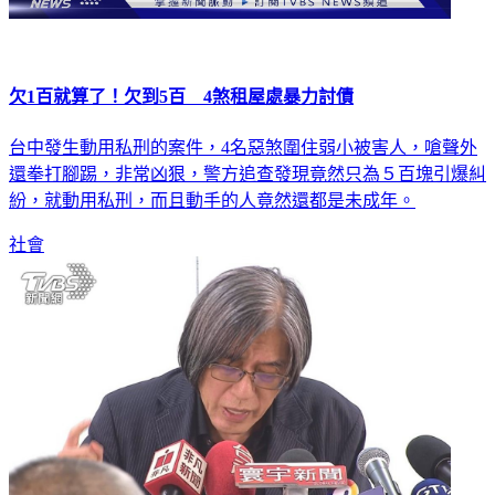
欠1百就算了！欠到5百 4煞租屋處暴力討債
台中發生動用私刑的案件，4名惡煞圍住弱小被害人，嗆聲外
還拳打腳踢，非常凶狠，警方追查發現竟然只為５百塊引爆糾
紛，就動用私刑，而且動手的人竟然還都是未成年。
社會