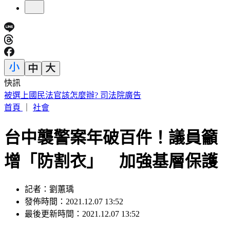
快訊
桃園85歲嬤遭「鐵拐狂砸」亡！老伴自首殺人 兒媳返家驚見
慘狀
首頁
｜
社會
台中襲警案年破百件！議員籲
增「防割衣」 加強基層保護
記者：劉蕙瑀
發佈時間：2021.12.07 13:52
最後更新時間：2021.12.07 13:52