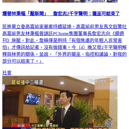
爆替林秉樞「壓新聞」 詹宏志2千字聲明：獵巫可結束了
民進黨立委高嘉瑜家暴案持續延燒，高嘉瑜前男友馬文鈺驚吐
高嘉瑜男友林秉樞曾請託PChome集團董事長詹宏志向《鏡週
刊》施壓，對此，詹稱僅是抱持「有個焦慮的年輕人非常害
怕」才傳訊給記者，沒有做錯事。今（4）晚又發2千字聲明解
釋與林男的關係，並說，「外界的獵巫、指控和議論，對我的
部分可以結束了。」
社會