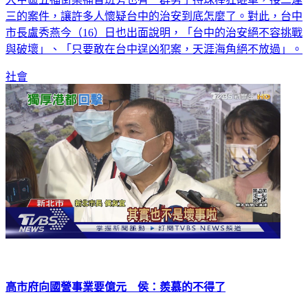
大甲區五福街某補習班旁也有一群男子持球棒狂砸車，接二連
三的案件，讓許多人懷疑台中的治安到底怎麼了。對此，台中
市長盧秀燕今（16）日也出面說明，「台中的治安絕不容挑戰
與破壞」、「只要敢在台中逞凶犯案，天涯海角絕不放過」。
社會
高市府向國營事業要億元 侯：羨慕的不得了