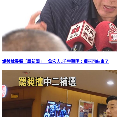
爆替林秉樞「壓新聞」 詹宏志2千字聲明：獵巫可結束了