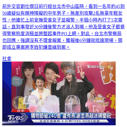
前外交官見無差別攻擊！打5次電話沒人來 警：已逮嫌犯
前外交官劉仕傑日前行經台北市中山區時，看到一名年約45到
50歲疑似有精神障礙的中年男子，無差別攻擊2名無辜年輕女
性，他連忙上前安撫受害女子並報警，半個小時內打了5次電
話，直到事發近30分鐘後警方才派人到場，他及受害女子都覺
得警察態度消極並將整起事件PO上網。對此，台北市警察局
也回應，強調沒有不理會報案，獲報後6分鐘就抵達現場，隨
即成立專案將李姓犯嫌查緝到案。
社會