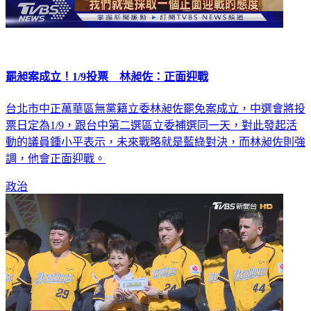
罷昶案成立！1/9投票 林昶佐：正面迎戰
台北市中正萬華區無黨籍立委林昶佐罷免案成立，中選會將投
票日定為1/9，跟台中第二選區立委補選同一天，對此發起活
動的議員鍾小平表示，未來戰略就是藍綠對決，而林昶佐則強
調，他會正面迎戰。
政治