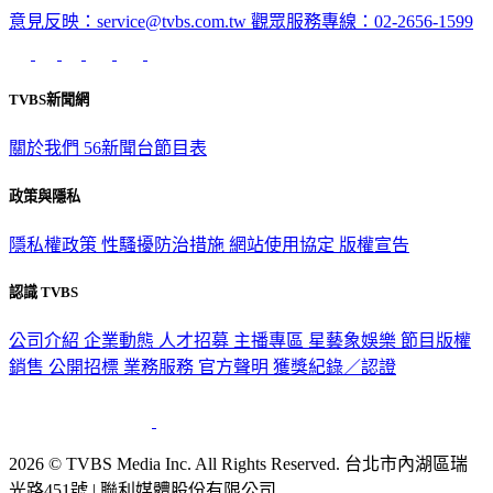
意見反映：service@tvbs.com.tw
觀眾服務專線：02-2656-1599
TVBS新聞網
關於我們
56新聞台節目表
政策與隱私
隱私權政策
性騷擾防治措施
網站使用協定
版權宣告
認識 TVBS
公司介紹
企業動態
人才招募
主播專區
星藝象娛樂
節目版權
銷售
公開招標
業務服務
官方聲明
獲獎紀錄／認證
2026 © TVBS Media Inc. All Rights Reserved. 台北市內湖區瑞