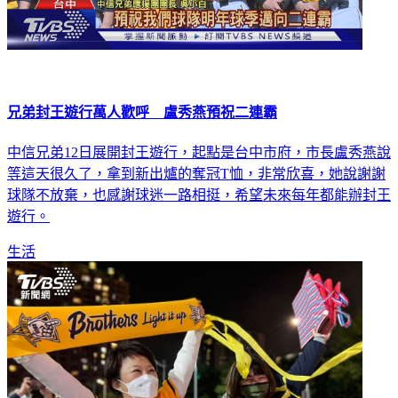
兄弟封王遊行萬人歡呼 盧秀燕預祝二連霸
中信兄弟12日展開封王遊行，起點是台中市府，市長盧秀燕說
等這天很久了，拿到新出爐的奪冠T恤，非常欣喜，她說謝謝
球隊不放棄，也感謝球迷一路相挺，希望未來每年都能辦封王
遊行。
生活