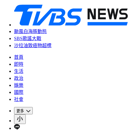
颱風白海豚動態
SBS歌謠大戰
沙拉油致癌物超標
首頁
即時
生活
政治
娛樂
國際
社會
更多