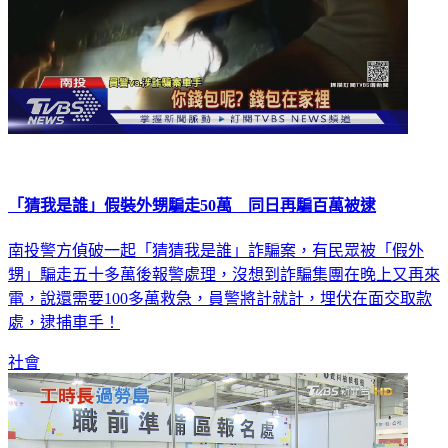
「猜我是誰」假裝外甥騙走50萬 同日再騙百萬被逮
南投警方偵破一起「猜猜我是誰」詐騙案，有民眾被「假外
甥」騙走五十多萬後報警處理，沒想到詐騙集團在晚上又再來
電，說還需要100多萬救急，員警將計就計，埋伏在面交取款
處，逮捕車手！
社會