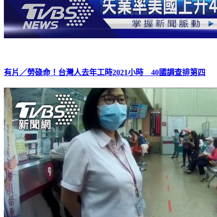
有片／勞碌命！台灣人去年工時2021小時 40國調查排第四