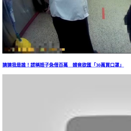
猜猜我是誰！謊稱姪子急借百萬 婦竟欲匯「30萬買口罩」