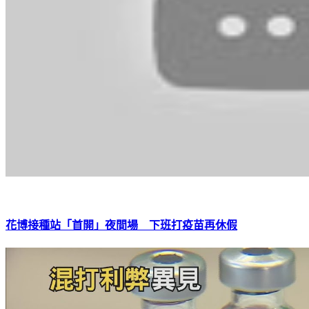
花博接種站「首開」夜間場 下班打疫苗再休假