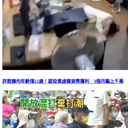
詐欺嫌均年齡僅22歲！誆投資虛擬貨幣獲利 3個月騙上千萬