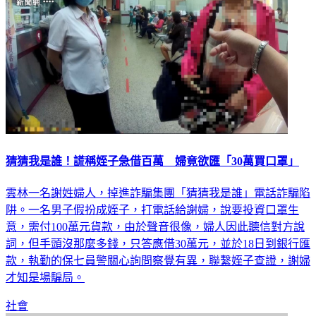
猜猜我是誰！謊稱姪子急借百萬 婦竟欲匯「30萬買口罩」
雲林一名謝姓婦人，掉進詐騙集團「猜猜我是誰」電話詐騙陷
阱。一名男子假扮成姪子，打電話給謝婦，說要投資口罩生
意，需付100萬元貨款，由於聲音很像，婦人因此聽信對方說
詞，但手頭沒那麼多錢，只答應借30萬元，並於18日到銀行匯
款，執勤的保七員警關心詢問察覺有異，聯繫姪子查證，謝婦
才知是場騙局。
社會