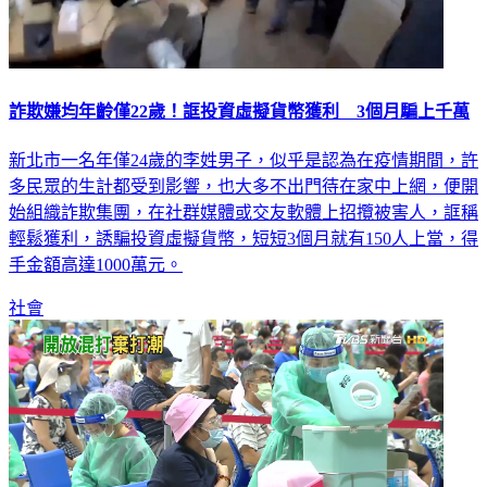
詐欺嫌均年齡僅22歲！誆投資虛擬貨幣獲利 3個月騙上千萬
新北市一名年僅24歲的李姓男子，似乎是認為在疫情期間，許
多民眾的生計都受到影響，也大多不出門待在家中上網，便開
始組織詐欺集團，在社群媒體或交友軟體上招攬被害人，誆稱
輕鬆獲利，誘騙投資虛擬貨幣，短短3個月就有150人上當，得
手金額高達1000萬元。
社會