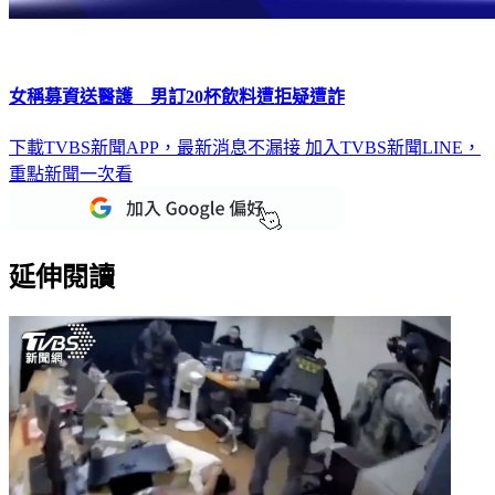
女稱募資送醫護 男訂20杯飲料遭拒疑遭詐
下載TVBS新聞APP，最新消息不漏接
加入TVBS新聞LINE，
重點新聞一次看
延伸閱讀