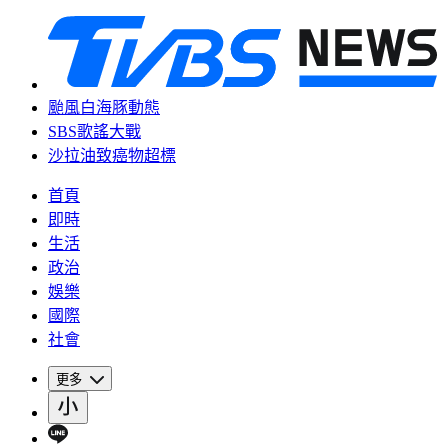
颱風白海豚動態
SBS歌謠大戰
沙拉油致癌物超標
首頁
即時
生活
政治
娛樂
國際
社會
更多