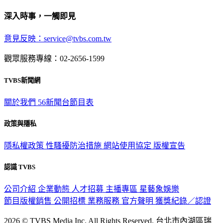
深入時事，一觸即見
意見反映：service@tvbs.com.tw
觀眾服務專線：02-2656-1599
TVBS新聞網
關於我們
56新聞台節目表
政策與隱私
隱私權政策
性騷擾防治措施
網站使用協定
版權宣告
認識 TVBS
公司介紹
企業動態
人才招募
主播專區
星藝象娛樂
節目版權銷售
公開招標
業務服務
官方聲明
獲獎紀錄／認證
2026 © TVBS Media Inc. All Rights Reserved. 台北市內湖區瑞
光路451號 | 聯利媒體股份有限公司