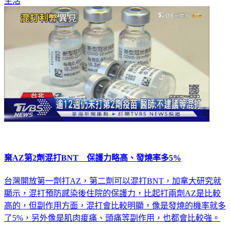
棄AZ第2劑混打BNT 保護力略高、發燒率多5%
台灣開放第一劑打AZ，第二劑可以混打BNT，加拿大研究就
顯示，混打預防感染後住院的保護力，比起打兩劑AZ是比較
高的，但副作用方面，混打會比較明顯，像是發燒的機率就多
了5%，另外像是肌肉痠痛、頭痛等副作用，也都會比較強。
生活