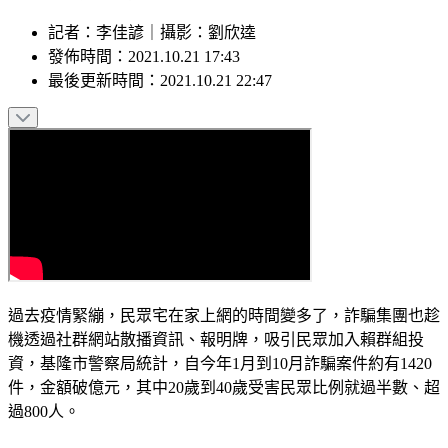
記者
：
李佳諺
｜
攝影
：
劉欣逵
發佈時間：
2021.10.21 17:43
最後更新時間：
2021.10.21 22:47
過去疫情緊繃，民眾宅在家上網的時間變多了，詐騙集團也趁
機透過社群網站散播資訊、報明牌，吸引民眾加入賴群組投
資，基隆市警察局統計，自今年1月到10月詐騙案件約有1420
件，金額破億元，其中20歲到40歲受害民眾比例就過半數、超
過800人。