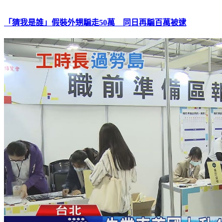
「猜我是誰」假裝外甥騙走50萬 同日再騙百萬被逮