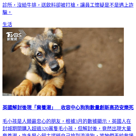
騙。
生活
英國解封後現「棄養潮」 收容中心狗狗數量創新高恐安樂死
毛小孩是人類最忠心的朋友，根據3月的數據顯示，英國人在
封城期間購入超過320萬隻毛小孩，但解封後，竟然出現大量
棄養潮，許多狠心飼主謊稱自己撿到流浪狗，將牠們丟給救援
中心，救援中心表示，他們所收容的犬隻已經創下15年來新