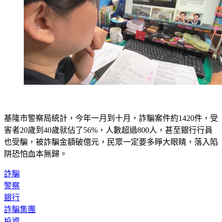
基隆市警察局統計，今年一月到十月，詐騙案件約1420件，受
害者20歲到40歲就佔了56%，人數超過800人，甚至銀行行員
也受騙，被詐騙金額破億元，民眾一定要多睜大眼睛，落入陷
阱恐怕血本無歸。
詐騙
警察
銀行
詐騙集團
投資
基隆