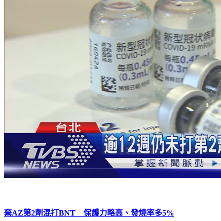
棄AZ第2劑混打BNT 保護力略高、發燒率多5%