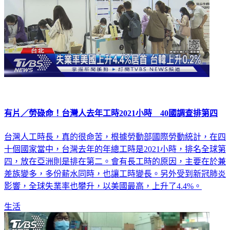
有片／勞碌命！台灣人去年工時2021小時 40國調查排第四
台灣人工時長，真的很命苦，根據勞動部國際勞動統計，在四
十個國家當中，台灣去年的年總工時是2021小時，排名全球第
四，放在亞洲則是排在第二。會有長工時的原因，主要在於兼
差族變多，多份薪水同時，也讓工時變長。另外受到新冠肺炎
影響，全球失業率也攀升，以美國最高，上升了4.4%。
生活