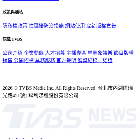
政策與隱私
隱私權政策
性騷擾防治措施
網站使用協定
版權宣告
認識 TVBS
公司介紹
企業動態
人才招募
主播專區
星藝象娛樂
節目版權
銷售
公開招標
業務服務
官方聲明
獲獎紀錄／認證
2026 © TVBS Media Inc. All Rights Reserved. 台北市內湖區瑞
光路451號 | 聯利媒體股份有限公司