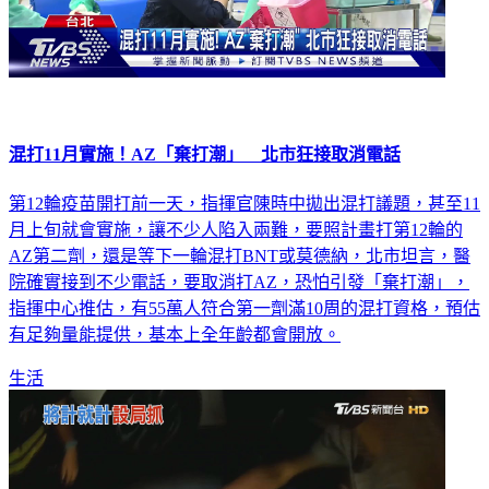
混打11月實施！AZ「棄打潮」 北市狂接取消電話
第12輪疫苗開打前一天，指揮官陳時中拋出混打議題，甚至11
月上旬就會實施，讓不少人陷入兩難，要照計畫打第12輪的
AZ第二劑，還是等下一輪混打BNT或莫德納，北市坦言，醫
院確實接到不少電話，要取消打AZ，恐怕引發「棄打潮」，
指揮中心推估，有55萬人符合第一劑滿10周的混打資格，預估
有足夠量能提供，基本上全年齡都會開放。
生活