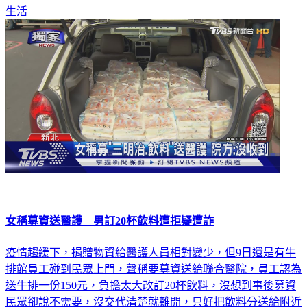
女稱募資送醫護 男訂20杯飲料遭拒疑遭詐
疫情趨緩下，捐贈物資給醫護人員相對變少，但9日還是有牛
排館員工碰到民眾上門，聲稱要募資送給聯合醫院，員工認為
送牛排一份150元，負擔太大改訂20杯飲料，沒想到事後募資
民眾卻說不需要，沒交代清楚就離開，只好把飲料分送給附近
診所，沒給牛排，送飲料卻被打槍，讓員工懷疑是不是遇上詐