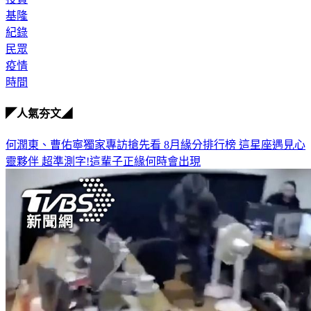
紀錄
民眾
疫情
時間
◤人氣夯文◢
何潤東、曹佑寧獨家專訪搶先看
8月緣分排行榜 這星座遇見心
靈夥伴
超準測字!這輩子正緣何時會出現