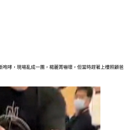
不斷咆哮，現場亂成一團，楊麗菁嚇壞，但當時趕著上樓照顧爸