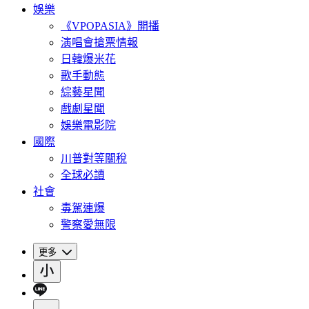
娛樂
《VPOPASIA》開播
演唱會搶票情報
日韓爆米花
歌手動態
綜藝星聞
戲劇星聞
娛樂電影院
國際
川普對等關稅
全球必讀
社會
毒駕連爆
警察愛無限
更多