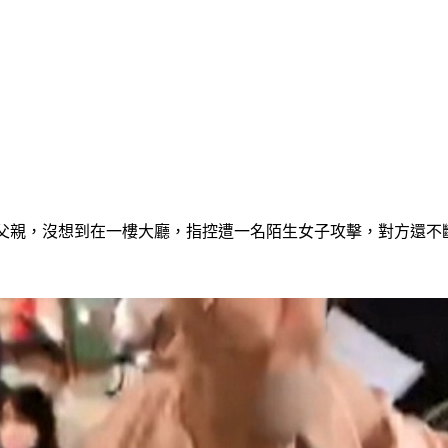
院父親，沒想到在一樓大廳，指控遭一名陌生女子攻擊，對方還