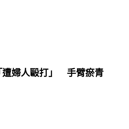
「遭婦人毆打」 手臂瘀青