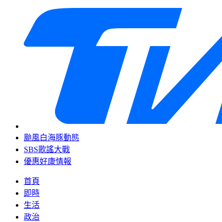
颱風白海豚動態
SBS歌謠大戰
優惠好康情報
首頁
即時
生活
政治