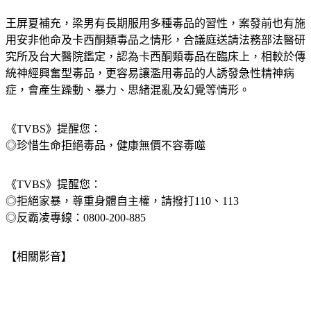
王屏夏補充，梁男有長期服用多種毒品的習性，案發前也有施
用安非他命及卡西酮類毒品之情形，合議庭送請法務部法醫研
究所及台大醫院鑑定，認為卡西酮類毒品在臨床上，相較於傳
統神經興奮型毒品，更容易讓濫用毒品的人誘發急性精神病
症，會產生躁動、暴力、思緒混亂及幻覺等情形。
《TVBS》提醒您：
◎珍惜生命拒絕毒品，健康無價不容毒噬
《TVBS》提醒您：
◎拒絕家暴，尊重身體自主權，請撥打110、113
◎反霸凌專線：0800-200-885
【相關影音】