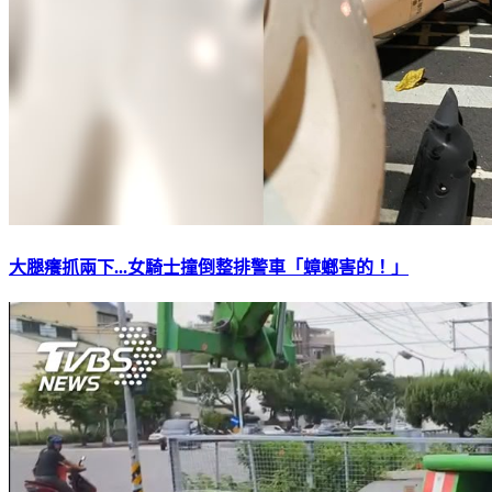
大腿癢抓兩下...女騎士撞倒整排警車「蟑螂害的！」