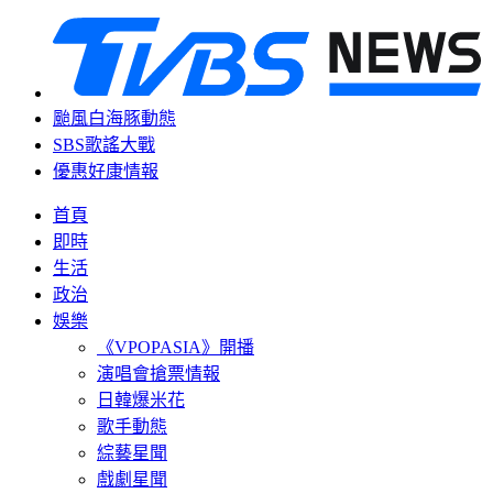
颱風白海豚動態
SBS歌謠大戰
優惠好康情報
首頁
即時
生活
政治
娛樂
《VPOPASIA》開播
演唱會搶票情報
日韓爆米花
歌手動態
綜藝星聞
戲劇星聞