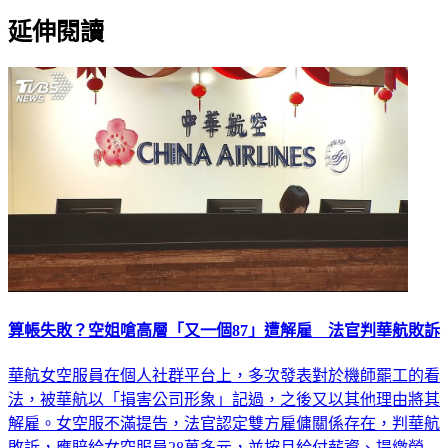
延伸閱讀
算帳失敗？空姐嗆高層「又一個87」遭解雇 法官判華航敗訴
華航女空服員在個人社群平台上，多次發表對於機師罷工的看
法，被華航以「損害公司形象」記過，之後又以其他理由將其
解雇。女空服不滿提告，法官認定雙方雇傭關係存在，判華航
敗訴，應賠給女空服員28萬多元，並按月給付薪資、提繳勞