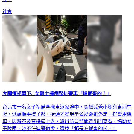
社會
大腿癢抓兩下...女騎士撞倒整排警車「蟑螂害的！」
台北市一名女子準備牽機車返家途中，突然感覺小腿有東西在
爬，低頭順手撥了撥，抬頭才發現半公尺距離外是一排警用機
車，閃避不及直接撞上去，派出所員警聞聲出門查看，協助女
子脫困，她不停連聲道歉，還說「都是蟑螂害的啦！」