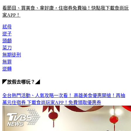
看節目、買美食、拿好康，住宿券免費抽！快點我下載食尚玩
家APP！
弒母
逆子
頭顱
菜刀
無期徒刑
無罪
逆轉
◤放假去哪玩？◢
全台熱門活動、人氣攻略一次看！
高雄美食優惠開搶！再抽
萬元住宿券
下載食尚玩家APP！免費領取優惠券