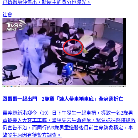
已透過房仲售出，新屋主的身分也曝光。
社會
跟哥哥一起出門 2歲童「連人帶車捲車底」全身骨折亡
嘉義縣新港鄉今（19）日下午發生一起車禍，導致一名2歲男
童被捲入大客車車底，當場失去生命跡象，緊急送往醫院搶救
仍宣告不治，而同行的9歲男童送醫後目前生命跡象穩定，事
故發生原因有待警方調查。