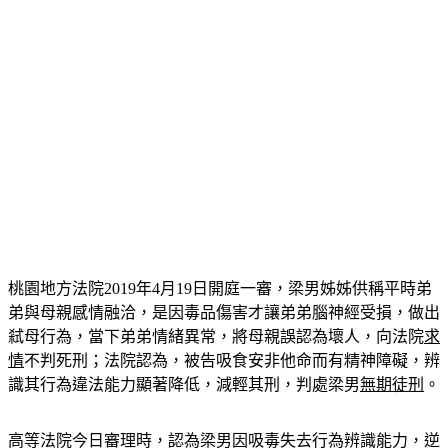
桃園地方法院2019年4月19日開庭一審，梁男姊姊供稱平時弟
弟與母親感情融洽，是因毒品傷害才讓弟弟腦神經受損，做出
弒母行為，當下弟弟情緒異常，將母親誤認為壞人，向法院
求
情
不判死刑；法院認為，被告吸食安非他命而有精神障礙，辨
識其行為違法能力顯著降低，減輕其刑，判處梁男
無期徒刑
。
高等法院今日審理時，認為梁男因吸毒失去行為辨識能力，逆