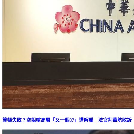
算帳失敗？空姐嗆高層「又一個87」遭解雇 法官判華航敗訴