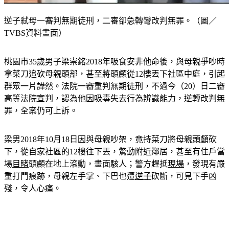
逆子弒母一審判無期徒刑，二審卻急轉彎改判無罪。（圖／
TVBS資料畫面）
桃園市35歲男子梁崇銘2018年吸食安非他命後，與母親爭吵時
拿菜刀追砍母親頭部，甚至將頭顱從12樓丟下社區中庭，引起
群眾一片譁然。法院一審重判無期徒刑，不過今（20）日二審
高等法院宣判，認為他因吸毒失去行為辨識能力，逆轉改判無
罪，全案仍可上訴。
梁男2018年10月18日因與母親吵架，竟持菜刀將母親頭顱砍
下，從自家社區的12樓往下丟，驚動附近鄰居，甚至有住戶當
場
目睹
頭顱在地上滾動，畫面駭人；警方趕抵
現場
，發現有嚴
重打鬥痕跡，母親左手掌、下巴也遭
逆子
砍斷，可見下手凶
殘，令人心痛。