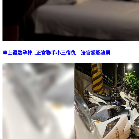
車上藏驗孕棒...正宮聯手小三復仇 法官怒懲渣男