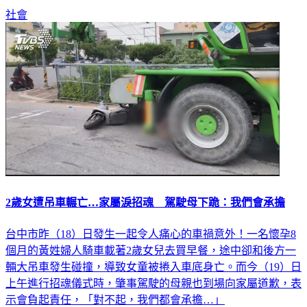
社會
2歲女遭吊車輾亡…家屬淚招魂 駕駛母下跪：我們會承擔
台中市昨（18）日發生一起令人痛心的車禍意外！一名懷孕8
個月的黃姓婦人騎車載著2歲女兒去買早餐，途中卻和後方一
輛大吊車發生碰撞，導致女童被捲入車底身亡。而今（19）日
上午進行招魂儀式時，肇事駕駛的母親也到場向家屬道歉，表
示會負起責任，「對不起，我們都會承擔…」