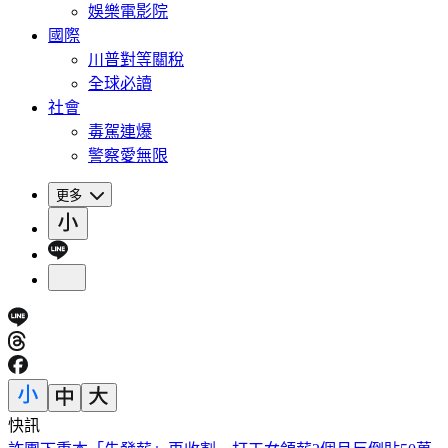
娛樂電影院
國際
川普對等關稅
全球必讀
社會
毒駕連爆
警察愛無限
更多
快訊