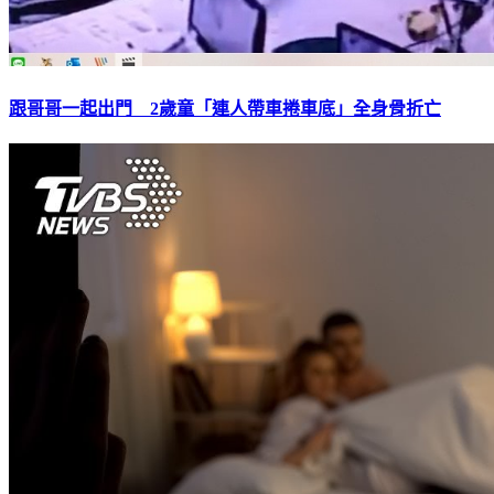
跟哥哥一起出門 2歲童「連人帶車捲車底」全身骨折亡