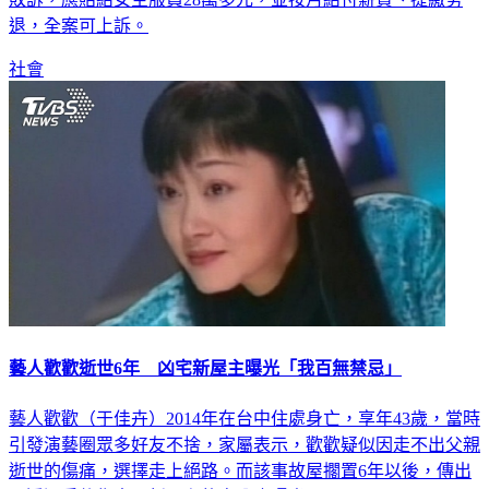
退，全案可上訴。
社會
藝人歡歡逝世6年 凶宅新屋主曝光「我百無禁忌」
藝人歡歡（于佳卉）2014年在台中住處身亡，享年43歲，當時
引發演藝圈眾多好友不捨，家屬表示，歡歡疑似因走不出父親
逝世的傷痛，選擇走上絕路。而該事故屋擱置6年以後，傳出