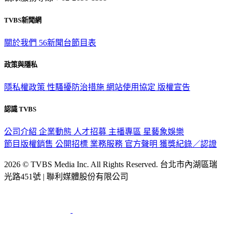
TVBS新聞網
關於我們
56新聞台節目表
政策與隱私
隱私權政策
性騷擾防治措施
網站使用協定
版權宣告
認識 TVBS
公司介紹
企業動態
人才招募
主播專區
星藝象娛樂
節目版權銷售
公開招標
業務服務
官方聲明
獲獎紀錄／認證
2026 © TVBS Media Inc. All Rights Reserved. 台北市內湖區瑞
光路451號 | 聯利媒體股份有限公司