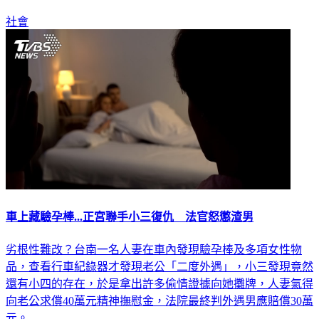
社會
車上藏驗孕棒...正宮聯手小三復仇 法官怒懲渣男
劣根性難改？台南一名人妻在車內發現驗孕棒及多項女性物
品，查看行車紀錄器才發現老公「二度外遇」，小三發現竟然
還有小四的存在，於是拿出許多偷情證據向她攤牌，人妻氣得
向老公求償40萬元精神撫慰金，法院最終判外遇男應賠償30萬
元。