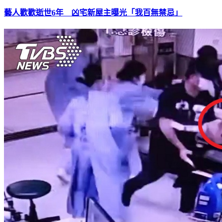
藝人歡歡逝世6年 凶宅新屋主曝光「我百無禁忌」