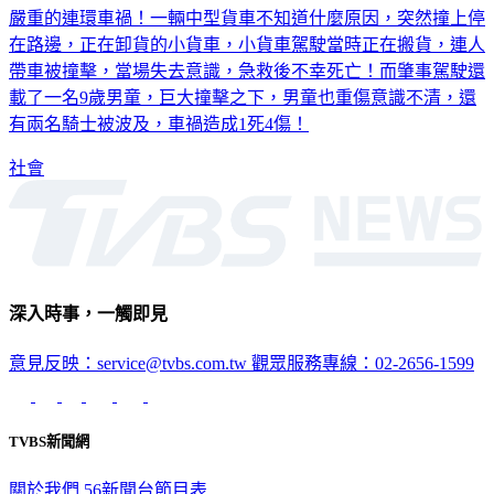
在路邊，正在卸貨的小貨車，小貨車駕駛當時正在搬貨，連人
帶車被撞擊，當場失去意識，急救後不幸死亡！而肇事駕駛還
載了一名9歲男童，巨大撞擊之下，男童也重傷意識不清，還
有兩名騎士被波及，車禍造成1死4傷！
社會
深入時事，一觸即見
意見反映：service@tvbs.com.tw
觀眾服務專線：02-2656-1599
TVBS新聞網
關於我們
56新聞台節目表