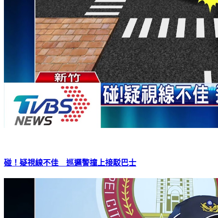
碰！疑視線不佳 巡邏警撞上接駁巴士