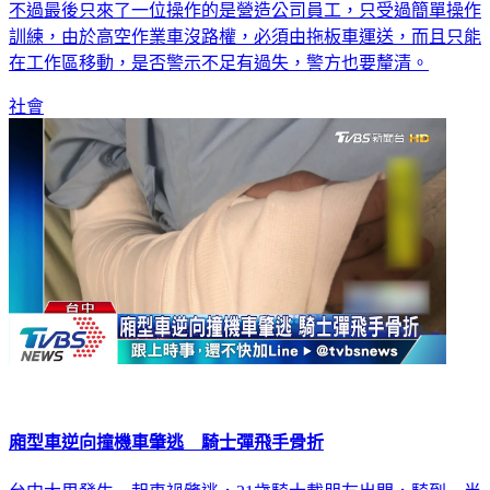
訓練，由於高空作業車沒路權，必須由拖板車運送，而且只能
在工作區移動，是否警示不足有過失，警方也要釐清。
社會
廂型車逆向撞機車肇逃 騎士彈飛手骨折
台中大里發生一起車禍肇逃，21歲騎士載朋友出門，騎到一半