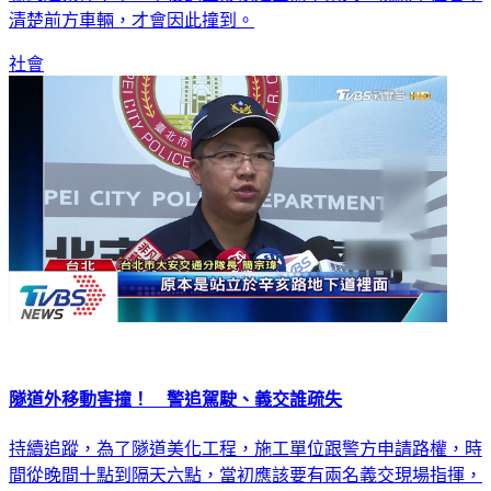
社會
隧道外移動害撞！ 警追駕駛、義交誰疏失
持續追蹤，為了隧道美化工程，施工單位跟警方申請路權，時
間從晚間十點到隔天六點，當初應該要有兩名義交現場指揮，
不過最後只來了一位操作的是營造公司員工，只受過簡單操作