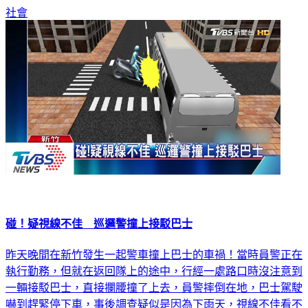
碰！疑視線不佳 巡邏警撞上接駁巴士
昨天晚間在新竹發生一起警車撞上巴士的車禍！當時員警正在
執行勤務，但就在返回隊上的途中，行經一處路口時沒注意到
一輛接駁巴士，直接攔腰撞了上去，員警摔倒在地，巴士駕駛
嚇到趕緊停下車，事後調查疑似是因為下雨天，視線不佳看不
清楚前方車輛，才會因此撞到。