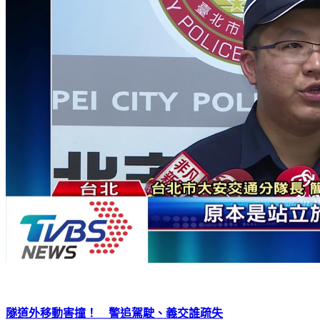
隧道外移動害撞！ 警追駕駛、義交誰疏失