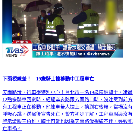
下雨視線差！ 19歲騎士撞移動中工程車亡
天雨路滑，行車得特別小心！台北市一名19歲陳姓騎士，凌晨
12點多騎車回家時，經過辛亥路跟芳蘭路口時，沒注意到前方
有工程車正在移動，他連車帶人撞上，擠到右後輪，當場沒有
呼吸心跳，送醫後宣告死亡，警方初步了解，工程車周邊沒有
警示燈跟三角錐，騎士可能也因為天雨路滑視線不佳，導致死
亡車禍。
社會