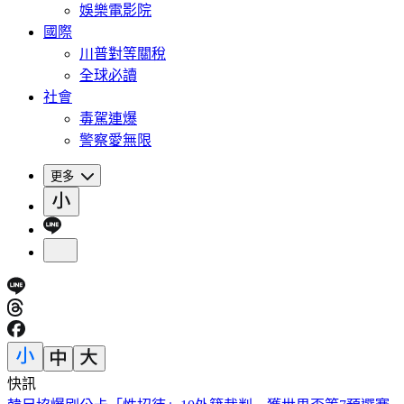
娛樂電影院
國際
川普對等關稅
全球必讀
社會
毒駕連爆
警察愛無限
更多
快訊