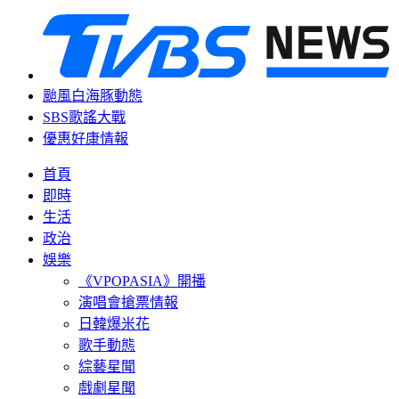
颱風白海豚動態
SBS歌謠大戰
優惠好康情報
首頁
即時
生活
政治
娛樂
《VPOPASIA》開播
演唱會搶票情報
日韓爆米花
歌手動態
綜藝星聞
戲劇星聞