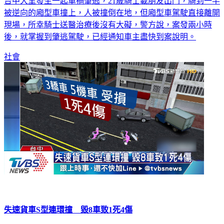
被逆向的廂型車撞上，人被撞倒在地，但廂型車駕駛直接離開
現場，所幸騎士送醫治療後沒有大礙，警方說，案發兩小時
後，就掌握到肇逃駕駛，已經通知車主盡快到案說明。
社會
失速貨車S型連環撞 毀8車致1死4傷
嚴重的連環車禍！一輛中型貨車不知道什麼原因，突然撞上停