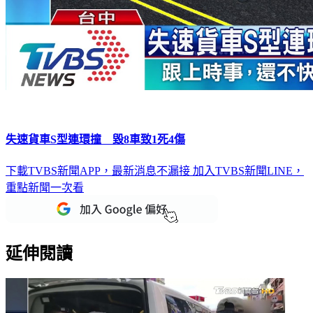
失速貨車S型連環撞 毀8車致1死4傷
下載TVBS新聞APP，最新消息不漏接
加入TVBS新聞LINE，
重點新聞一次看
延伸閱讀