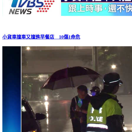
小貨車撞車又撞進早餐店 10傷1命危