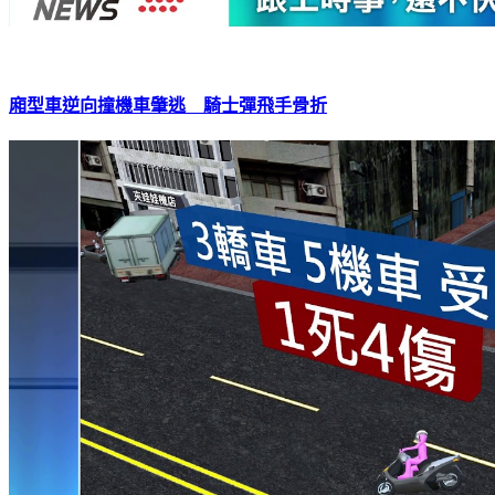
廂型車逆向撞機車肇逃 騎士彈飛手骨折