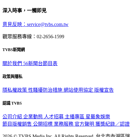
深入時事，一觸即見
意見反映：service@tvbs.com.tw
觀眾服務專線：02-2656-1599
TVBS新聞網
關於我們
56新聞台節目表
政策與隱私
隱私權政策
性騷擾防治措施
網站使用協定
版權宣告
認識 TVBS
公司介紹
企業動態
人才招募
主播專區
星藝象娛樂
節目版權銷售
公開招標
業務服務
官方聲明
獲獎紀錄／認證
2026 © TVBS Media Inc. All Rights Reserved. 台北市內湖區瑞
光路451號 | 聯利媒體股份有限公司