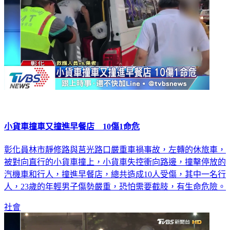
小貨車撞車又撞進早餐店 10傷1命危
彰化員林市靜修路與莒光路口嚴重車禍事故，左轉的休旅車，
被對向直行的小貨車撞上，小貨車失控衝向路邊，撞擊停放的
汽機車和行人，撞進早餐店，總共造成10人受傷，其中一名行
人，23歲的年輕男子傷勢嚴重，恐怕需要截肢，有生命危險。
社會