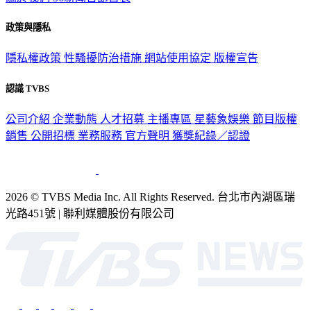
政策與隱私
隱私權政策
性騷擾防治措施
網站使用協定
版權宣告
認識 TVBS
公司介紹
企業動態
人才招募
主播專區
星藝象娛樂
節目版權
銷售
公開招標
業務服務
官方聲明
獲獎紀錄／認證
2026 © TVBS Media Inc. All Rights Reserved. 台北市內湖區瑞
光路451號 | 聯利媒體股份有限公司