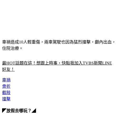
車禍造成10人輕重傷，兩車駕駛也因為猛烈撞擊，顱內出血，
住院治療。
最HOT話題在這！想跟上時事，快點我加入TVBS新聞LINE
好友！
車禍
骨折
截肢
撞擊
◤放假去哪玩？◢
全台熱門活動、人氣攻略一次看！
高雄美食優惠開搶！再抽