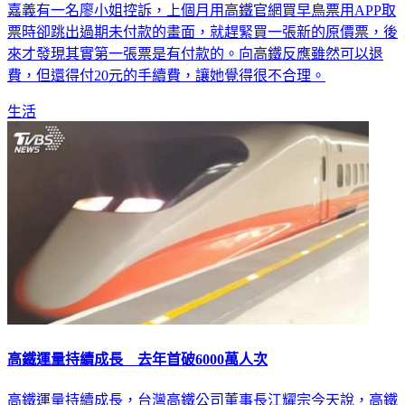
嘉義有一名廖小姐控訴，上個月用高鐵官網買早鳥票用APP取
票時卻跳出過期未付款的畫面，就趕緊買一張新的原價票，後
來才發現其實第一張票是有付款的。向高鐵反應雖然可以退
費，但還得付20元的手續費，讓她覺得很不合理。
生活
高鐵運量持續成長 去年首破6000萬人次
高鐵運量持續成長，台灣高鐵公司董事長江耀宗今天說，高鐵