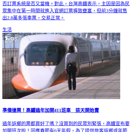
否訂票系統是否又當機。對此，台灣高鐵表示，主因是因為民
眾集中在第一時間就進入官網訂票導致壅塞，但前3分鐘就售
出2.8萬多張車票，交易正常。
生活
準備搶票！高鐵過年加開411班車 這天開始賣
過年返鄉的票都買好了嗎？沒買到的民眾別緊張，高鐵宣布要
加開班次啦！因應春節有6天年假，為了提供旅客返鄉或年節