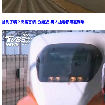
搶到了嗎？高鐵官網3分鐘近3萬人搶春節票塞到爆