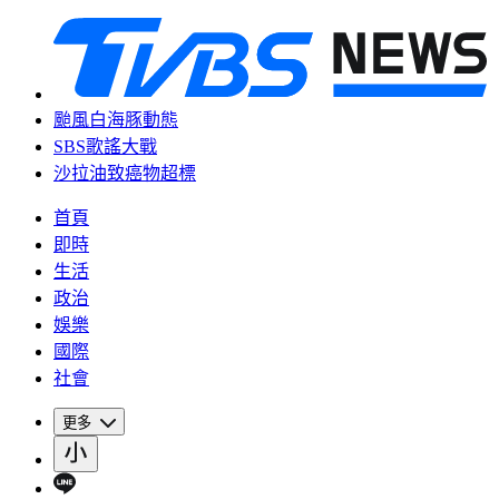
颱風白海豚動態
SBS歌謠大戰
沙拉油致癌物超標
首頁
即時
生活
政治
娛樂
國際
社會
更多