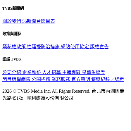
TVBS新聞網
關於我們
56新聞台節目表
政策與隱私
隱私權政策
性騷擾防治措施
網站使用協定
版權宣告
認識 TVBS
公司介紹
企業動態
人才招募
主播專區
星藝象娛樂
節目版權銷售
公開招標
業務服務
官方聲明
獲獎紀錄／認證
2026 © TVBS Media Inc. All Rights Reserved. 台北市內湖區瑞
光路451號 | 聯利媒體股份有限公司