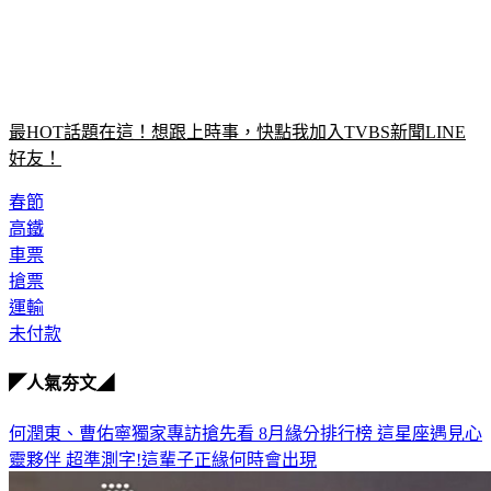
最HOT話題在這！想跟上時事，快點我加入TVBS新聞LINE
好友！
春節
高鐵
車票
搶票
運輸
未付款
◤人氣夯文◢
何潤東、曹佑寧獨家專訪搶先看
8月緣分排行榜 這星座遇見心
靈夥伴
超準測字!這輩子正緣何時會出現