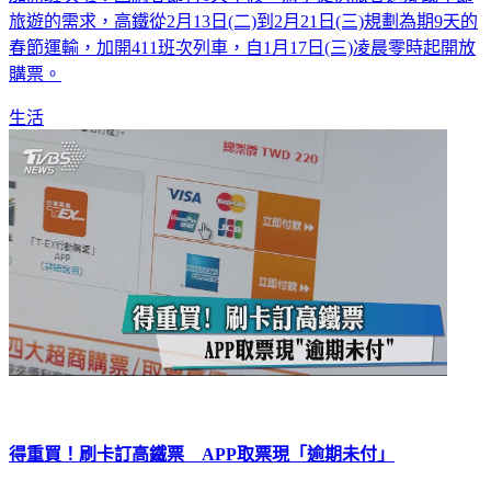
旅遊的需求，高鐵從2月13日(二)到2月21日(三)規劃為期9天的
春節運輸，加開411班次列車，自1月17日(三)凌晨零時起開放
購票。
生活
得重買！刷卡訂高鐵票 APP取票現「逾期未付」