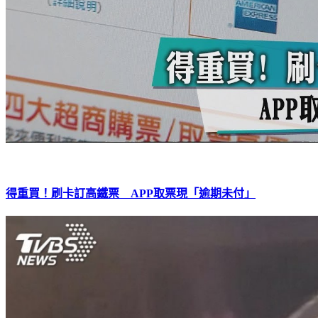
得重買！刷卡訂高鐵票 APP取票現「逾期未付」