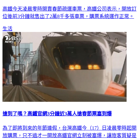
高鐵今天凌晨零時開賣春節疏運車票，高鐵公司表示，開放訂
位後前3分鐘就售出了2萬8千多張車票，購票系統運作正常。
生活
搶到了嗎？高鐵官網3分鐘近3萬人搶春節票塞到爆
為了即將到來的年節連假，台灣高鐵今（17）日凌晨零時起開
放購票，只不過才一開放高鐵官網立刻被塞爆，讓旅客質疑是