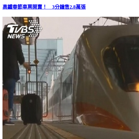
高鐵春節車票開賣！ 3分鐘售2.8萬張