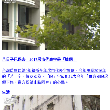
苦日子已過去 2017房市代表字是「這個」
台灣房屋連續9年舉辦全年房市代表字票選，今年甩脫2016年
的「苦」字，網友認為，「盼」字最能代表今年「買方期盼房
價下修，賣方盼望止跌回春」的心聲。
生活