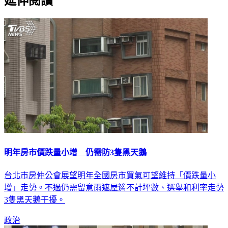
延伸閱讀
明年房市價跌量小增 仍需防3隻黑天鵝
台北市房仲公會展望明年全國房市買氣可望維持「價跌量小
增」走勢。不過仍需留意雨遮屋簷不計坪數、選舉和利率走勢
3隻黑天鵝干擾。
政治