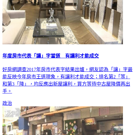
年度房市代表「讓」字當道 有讓利才能成交
好房網調查2017年房市代表字結果出爐，網友認為「讓」字最
能反映今年房市王道現象，有讓利才能成交；排名第2「等」
和第3「降」，均反應出新屋讓利，買方等待中古屋降價再出
手。
政治