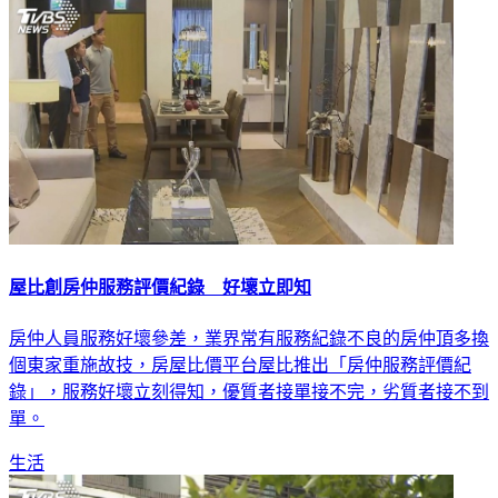
屋比創房仲服務評價紀錄 好壞立即知
房仲人員服務好壞參差，業界常有服務紀錄不良的房仲頂多換
個東家重施故技，房屋比價平台屋比推出「房仲服務評價紀
錄」，服務好壞立刻得知，優質者接單接不完，劣質者接不到
單。
生活