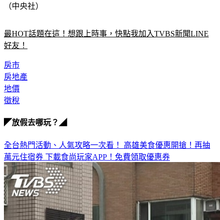
（中央社）
最HOT話題在這！想跟上時事，快點我加入TVBS新聞LINE
好友！
房市
房地產
地價
徵稅
◤放假去哪玩？◢
全台熱門活動、人氣攻略一次看！
高雄美食優惠開搶！再抽
萬元住宿券
下載食尚玩家APP！免費領取優惠券