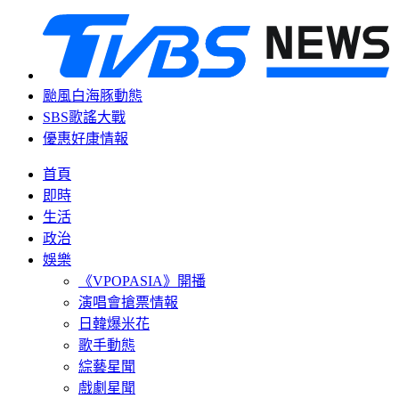
颱風白海豚動態
SBS歌謠大戰
優惠好康情報
首頁
即時
生活
政治
娛樂
《VPOPASIA》開播
演唱會搶票情報
日韓爆米花
歌手動態
綜藝星聞
戲劇星聞