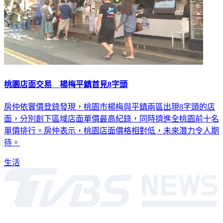
桃園店面交易 楊梅平鎮首見8字頭
房仲依實價登錄發現，桃園市楊梅與平鎮兩區出現8字頭的店
面，分別創下區域店面單價最高紀錄，同時擠進全桃園前十名
單價排行。房仲表示，桃園店面價格相對低，未來潛力令人期
待。
生活