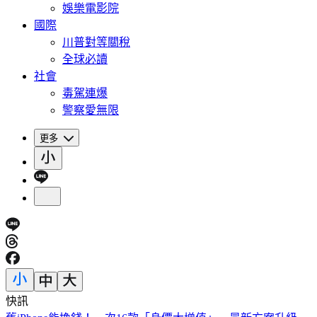
娛樂電影院
國際
川普對等關稅
全球必讀
社會
毒駕連爆
警察愛無限
更多
快訊