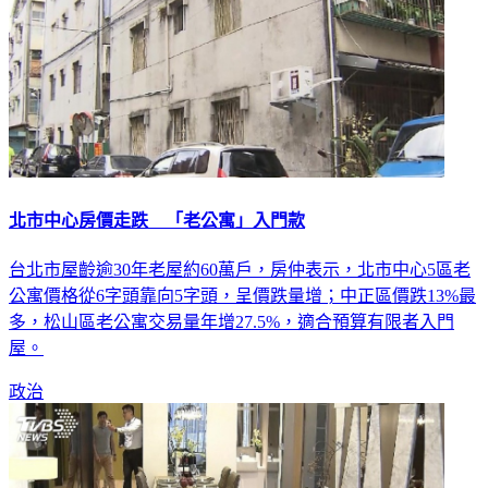
北市中心房價走跌 「老公寓」入門款
台北市屋齡逾30年老屋約60萬戶，房仲表示，北市中心5區老
公寓價格從6字頭靠向5字頭，呈價跌量增；中正區價跌13%最
多，松山區老公寓交易量年增27.5%，適合預算有限者入門
屋。
政治