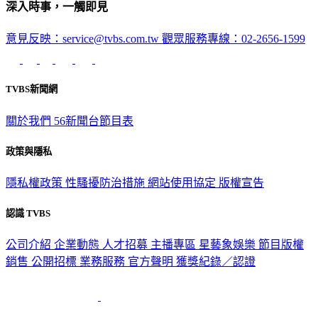
深入時事，一觸即見
意見反映：service@tvbs.com.tw
觀眾服務專線：02-2656-1599
TVBS新聞網
關於我們
56新聞台節目表
政策與隱私
隱私權政策
性騷擾防治措施
網站使用協定
版權宣告
認識 TVBS
公司介紹
企業動態
人才招募
主播專區
星藝象娛樂
節目版權
銷售
公開招標
業務服務
官方聲明
獲獎紀錄／認證