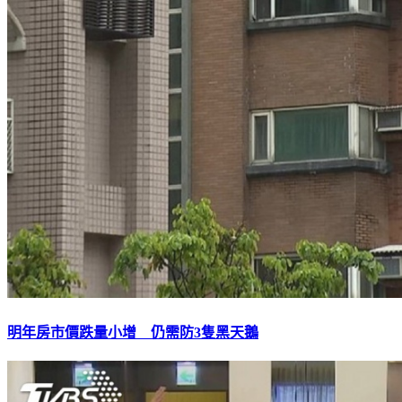
明年房市價跌量小增 仍需防3隻黑天鵝