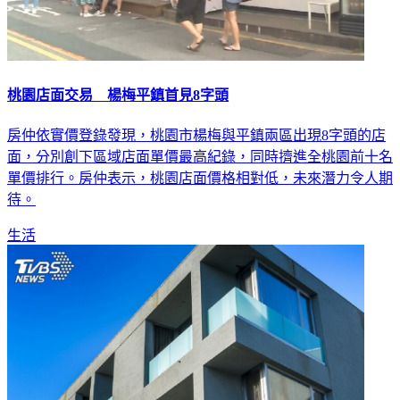
桃園店面交易 楊梅平鎮首見8字頭
房仲依實價登錄發現，桃園市楊梅與平鎮兩區出現8字頭的店
面，分別創下區域店面單價最高紀錄，同時擠進全桃園前十名
單價排行。房仲表示，桃園店面價格相對低，未來潛力令人期
待。
生活