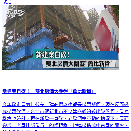
政治
新建案自砍！ 雙北房價大翻盤「舊比新貴」
今年房市景氣比較差，建商們以往都是帶頭喊價，現在反而變
成帶頭砍價，台北市跟新北市不少建商紛紛殺出破盤價，房仲
機構也統計，現在新房一直砍，老房價格不動的情況下，反而
變成「老屋比新房貴」的怪現象，也連帶造成中古屋的賣壓，