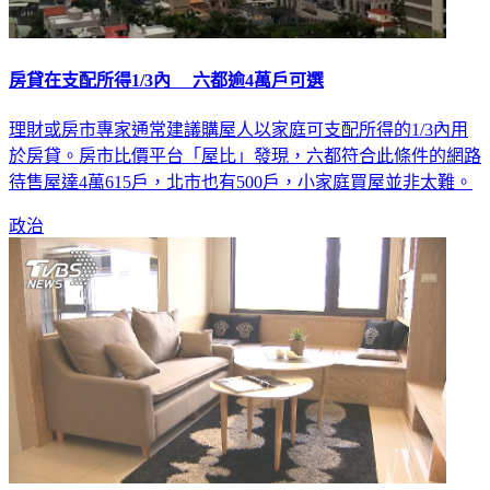
房貸在支配所得1/3內 六都逾4萬戶可選
理財或房市專家通常建議購屋人以家庭可支配所得的1/3內用
於房貸。房市比價平台「屋比」發現，六都符合此條件的網路
待售屋達4萬615戶，北市也有500戶，小家庭買屋並非太難。
政治