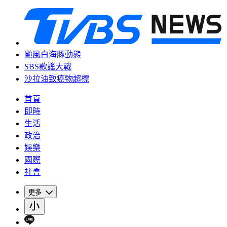
颱風白海豚動態
SBS歌謠大戰
沙拉油致癌物超標
首頁
即時
生活
政治
娛樂
國際
社會
更多