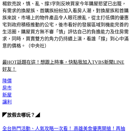
楊欽亮說，慎、亂、撐3字則反映買家今年購屋慾望已出籠，
有需求的換屋族、首購族紛紛加入看房人潮，對換屋族和首購
族來說，市場上的物件產品令人眼花撩亂，從主打低價的優惠
宅到政府積極推動的公宅，後市看好的發展區域到機能完善的
生活圈，購屋買方無不審「慎」評估自己的負擔能力及住房需
求，同時，買賣雙方的角力仍持續上演，看誰「撐」到心中滿
意的價格。（中央社）
最HOT話題在這！想跟上時事，快點我加入TVBS新聞LINE
好友！
降價
房市
新屋
讓利
◤放假去哪玩？◢
全台熱門活動、人氣攻略一次看！
高雄美食優惠開搶！再抽