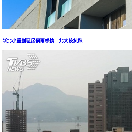
新北小重劃區房價兩樣情 北大較抗跌