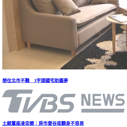
想住北市不難 3字頭國宅助圓夢
土銀董座凌忠嫄：房市要谷底翻身不容易