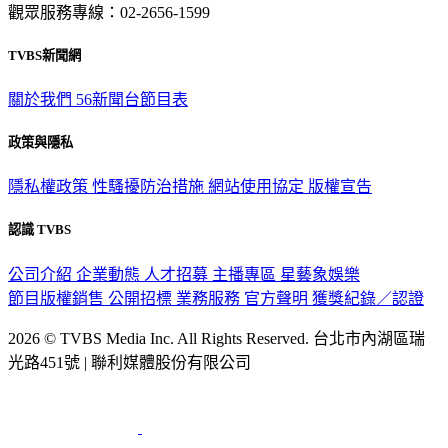
觀眾服務專線：02-2656-1599
TVBS新聞網
關於我們
56新聞台節目表
政策與隱私
隱私權政策
性騷擾防治措施
網站使用協定
版權宣告
認識 TVBS
公司介紹
企業動態
人才招募
主播專區
星藝象娛樂
節目版權銷售
公開招標
業務服務
官方聲明
獲獎紀錄／認證
2026 © TVBS Media Inc. All Rights Reserved. 台北市內湖區瑞
光路451號 | 聯利媒體股份有限公司