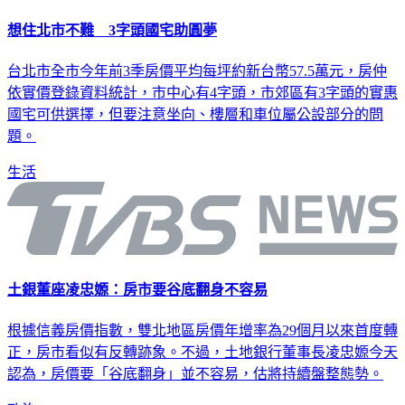
想住北市不難 3字頭國宅助圓夢
台北市全市今年前3季房價平均每坪約新台幣57.5萬元，房仲
依實價登錄資料統計，市中心有4字頭，市郊區有3字頭的實惠
國宅可供選擇，但要注意坐向、樓層和車位屬公設部分的問
題。
生活
土銀董座凌忠嫄：房市要谷底翻身不容易
根據信義房價指數，雙北地區房價年增率為29個月以來首度轉
正，房市看似有反轉跡象。不過，土地銀行董事長凌忠嫄今天
認為，房價要「谷底翻身」並不容易，估將持續盤整態勢。