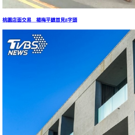
桃園店面交易 楊梅平鎮首見8字頭