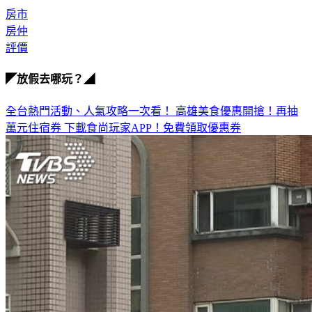
房市
房仲
評價
◤放假去哪玩？◢
全台熱門活動、人氣攻略一次看！
高雄美食優惠開搶！再抽
萬元住宿券
下載食尚玩家APP！免費領取優惠券