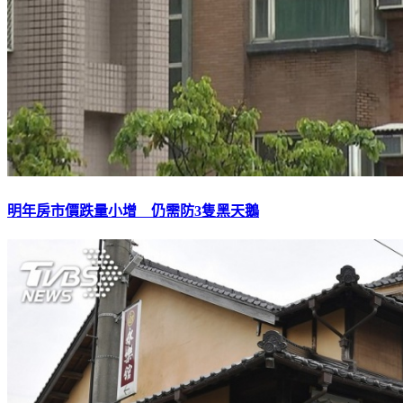
明年房市價跌量小增 仍需防3隻黑天鵝