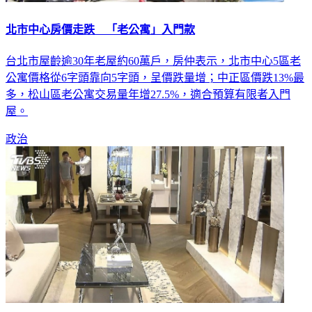
北市中心房價走跌 「老公寓」入門款
台北市屋齡逾30年老屋約60萬戶，房仲表示，北市中心5區老
公寓價格從6字頭靠向5字頭，呈價跌量增；中正區價跌13%最
多，松山區老公寓交易量年增27.5%，適合預算有限者入門
屋。
政治