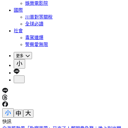
娛樂電影院
國際
川普對等關稅
全球必讀
社會
毒駕連爆
警察愛無限
更多
快訊