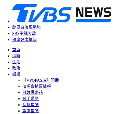
颱風白海豚動態
SBS歌謠大戰
優惠好康情報
首頁
即時
生活
政治
娛樂
《VPOPASIA》開播
演唱會搶票情報
日韓爆米花
歌手動態
綜藝星聞
戲劇星聞