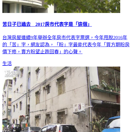
苦日子已過去 2017房市代表字是「這個」
台灣房屋連續9年舉辦全年房市代表字票選，今年甩脫2016年
的「苦」字，網友認為，「盼」字最能代表今年「買方期盼房
價下修，賣方盼望止跌回春」的心聲。
生活