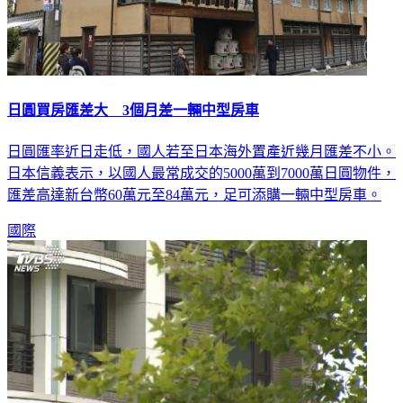
日圓買房匯差大 3個月差一輛中型房車
日圓匯率近日走低，國人若至日本海外置產近幾月匯差不小。
日本信義表示，以國人最常成交的5000萬到7000萬日圓物件，
匯差高達新台幣60萬元至84萬元，足可添購一輛中型房車。
國際