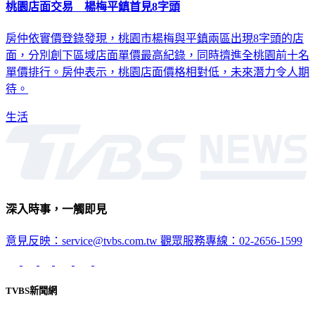
桃園店面交易 楊梅平鎮首見8字頭
房仲依實價登錄發現，桃園市楊梅與平鎮兩區出現8字頭的店
面，分別創下區域店面單價最高紀錄，同時擠進全桃園前十名
單價排行。房仲表示，桃園店面價格相對低，未來潛力令人期
待。
生活
深入時事，一觸即見
意見反映：service@tvbs.com.tw
觀眾服務專線：02-2656-1599
TVBS新聞網