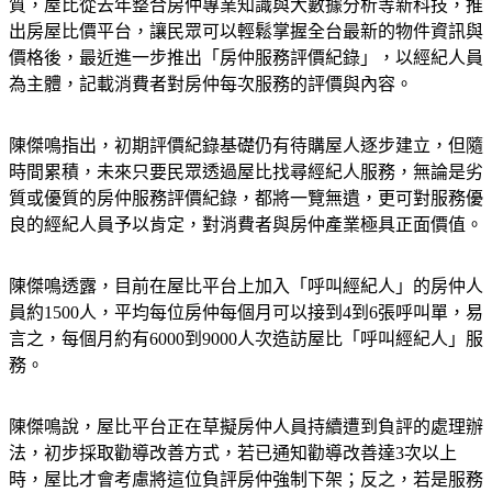
質，屋比從去年整合房仲專業知識與大數據分析等新科技，推
出房屋比價平台，讓民眾可以輕鬆掌握全台最新的物件資訊與
價格後，最近進一步推出「房仲服務評價紀錄」，以經紀人員
為主體，記載消費者對房仲每次服務的評價與內容。
陳傑鳴指出，初期評價紀錄基礎仍有待購屋人逐步建立，但隨
時間累積，未來只要民眾透過屋比找尋經紀人服務，無論是劣
質或優質的房仲服務評價紀錄，都將一覽無遺，更可對服務優
良的經紀人員予以肯定，對消費者與房仲產業極具正面價值。
陳傑鳴透露，目前在屋比平台上加入「呼叫經紀人」的房仲人
員約1500人，平均每位房仲每個月可以接到4到6張呼叫單，易
言之，每個月約有6000到9000人次造訪屋比「呼叫經紀人」服
務。
陳傑鳴說，屋比平台正在草擬房仲人員持續遭到負評的處理辦
法，初步採取勸導改善方式，若已通知勸導改善達3次以上
時，屋比才會考慮將這位負評房仲強制下架；反之，若是服務