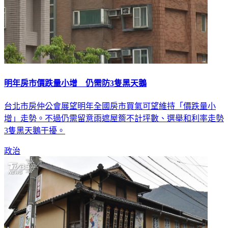
明年房市價跌量小增 仍需防3隻黑天鵝
台北市房仲公會展望明年全國房市買氣可望維持「價跌量小
增」走勢。不過仍需留意雨遮屋簷不計坪數、選舉和利率走勢
3隻黑天鵝干擾。
政治