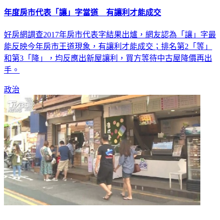
年度房市代表「讓」字當道 有讓利才能成交
好房網調查2017年房市代表字結果出爐，網友認為「讓」字最
能反映今年房市王道現象，有讓利才能成交；排名第2「等」
和第3「降」，均反應出新屋讓利，買方等待中古屋降價再出
手。
政治