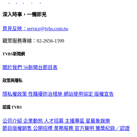
深入時事，一觸即見
意見反映：service@tvbs.com.tw
觀眾服務專線：02-2656-1599
TVBS新聞網
關於我們
56新聞台節目表
政策與隱私
隱私權政策
性騷擾防治措施
網站使用協定
版權宣告
認識 TVBS
公司介紹
企業動態
人才招募
主播專區
星藝象娛樂
節目版權銷售
公開招標
業務服務
官方聲明
獲獎紀錄／認證