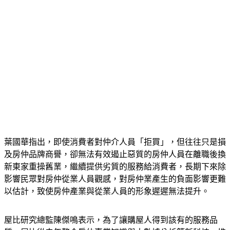
葉國華指出，即使消費者對仲介人員「拒買」，但往往只是損
及房仲品牌商譽，卻無法有效遏止惡質的房仲人員在離職後換
新東家重操舊業，繼續提供劣質的服務給消費者，長期下來除
影響民眾對房仲從業人員觀感，對房仲業產生的負面影響更難
以估計，致使房仲產業與從業人員的形象遲遲無法提升。
屋比研究總監陳傑鳴表示，為了讓購屋人得到該有的服務品