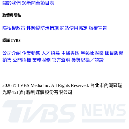
關於我們
56新聞台節目表
政策與隱私
隱私權政策
性騷擾防治措施
網站使用協定
版權宣告
認識 TVBS
公司介紹
企業動態
人才招募
主播專區
星藝象娛樂
節目版權
銷售
公開招標
業務服務
官方聲明
獲獎紀錄／認證
2026 © TVBS Media Inc. All Rights Reserved. 台北市內湖區瑞
光路451號 | 聯利媒體股份有限公司