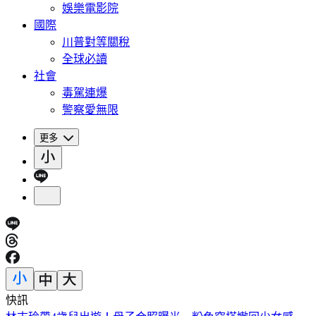
娛樂電影院
國際
川普對等關稅
全球必讀
社會
毒駕連爆
警察愛無限
更多
快訊