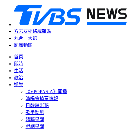
方志友楊銘威離婚
九合一大選
颱風動態
首頁
即時
生活
政治
娛樂
《VPOPASIA》開播
演唱會搶票情報
日韓爆米花
歌手動態
綜藝星聞
戲劇星聞