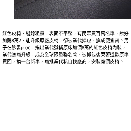
紅色皮椅，縫線粗糙，表面不平整，有民眾買百萬名車、說好
加購8萬2，能升級原廠皮椅，卻被業代掉包，換成便宜貨。男
子在臉書po文，指出業代號稱原廠加價8萬的紅色皮椅內裝，
業代無痛升級，成為全球限量聯名款，被抓包後哭著道歉原車
買回，換一台新車，痛批業代私自找廠商，安裝廉價皮椅。