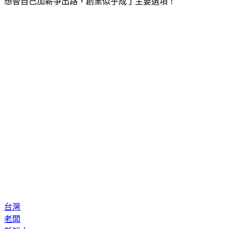
想替自己加薪爭出路，創業似乎成了主要選項！
台灣
老闆