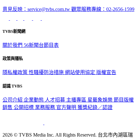
意見反映：service@tvbs.com.tw
觀眾服務專線：02-2656-1599
TVBS新聞網
關於我們
56新聞台節目表
政策與隱私
隱私權政策
性騷擾防治措施
網站使用協定
版權宣告
認識 TVBS
公司介紹
企業動態
人才招募
主播專區
星藝象娛樂
節目版權
銷售
公開招標
業務服務
官方聲明
獲獎紀錄／認證
2026 © TVBS Media Inc. All Rights Reserved. 台北市內湖區瑞