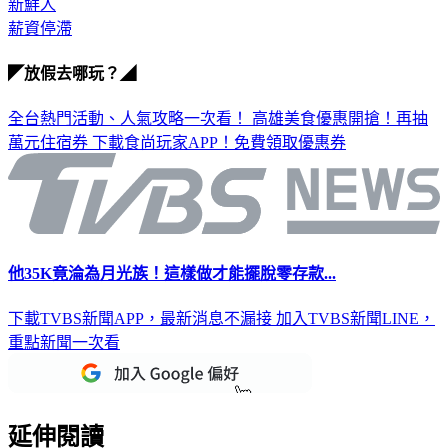
新鮮人
薪資停滯
◤放假去哪玩？◢
全台熱門活動、人氣攻略一次看！
高雄美食優惠開搶！再抽
萬元住宿券
下載食尚玩家APP！免費領取優惠券
他35K竟淪為月光族！這樣做才能擺脫零存款...
下載TVBS新聞APP，最新消息不漏接
加入TVBS新聞LINE，
重點新聞一次看
延伸閱讀