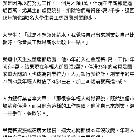
就是因為以前努力工作，一個月才領4萬，但現在年薪卻能逼
近百萬，尤其主計處更統計，扣除物價薪資僅3萬7千多，退回
16年前也讓2名大學生員工想跟隨創業腳步。
大學生：「就是不想領死薪水，我覺得自己出來創業對自己比
較好，你當員工就是薪水比較少一點。」
就連中天生技董座都透露，他35年前入社會起薪2萬，工作2年
就有4萬，結果現在年輕人卻還領2萬7，停滯35年的薪資是國
家重大問題，也成為創業拉力。人力銀行就統計，創業年齡中
21到30歲年輕人就佔了3成3左右，加上40歲前就高達7成。
人力銀行業者李大華：「那很多年輕人就覺得說，既然這個市
場薪資停滯，而且他有這樣的工作經驗，他就自己來創業，選
一些手作、餐飲啦。」
畢竟薪資漲幅速度太緩慢，連大老闆都說35年沒改變，年輕人