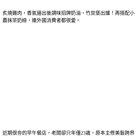
炙燒雞肉，香氣逼出後調味招牌奶油，竹炭堡出爐！再搭配小
農抹茶奶綠，連外國消費者都很愛。
近期很夯的早午餐店，老闆卻只年僅23歲，原本主修美髮跨界