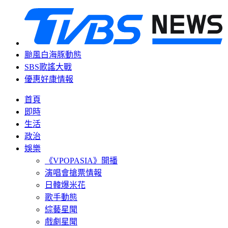
颱風白海豚動態
SBS歌謠大戰
優惠好康情報
首頁
即時
生活
政治
娛樂
《VPOPASIA》開播
演唱會搶票情報
日韓爆米花
歌手動態
綜藝星聞
戲劇星聞