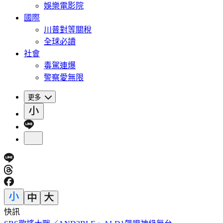
娛樂電影院
國際
川普對等關稅
全球必讀
社會
毒駕連爆
警察愛無限
更多
快訊