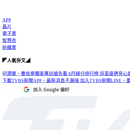
APP
晶片
電子業
智慧衣
紡織業
◤人氣夯文◢
何潤東、曹佑寧獨家專訪搶先看
8月緣分排行榜 這星座遇見心
下載TVBS新聞APP，最新消息不漏接
加入TVBS新聞LINE