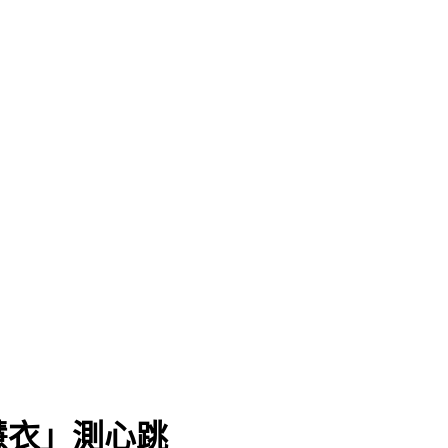
慧衣」測心跳