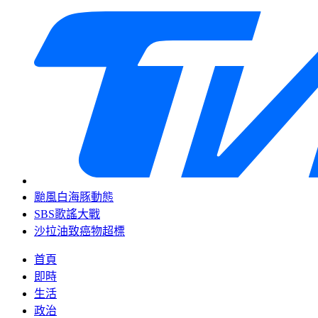
颱風白海豚動態
SBS歌謠大戰
沙拉油致癌物超標
首頁
即時
生活
政治