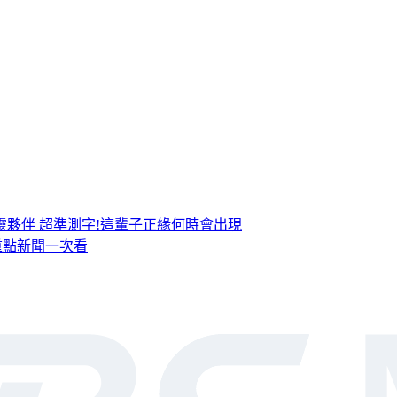
靈夥伴
超準測字!這輩子正緣何時會出現
，重點新聞一次看