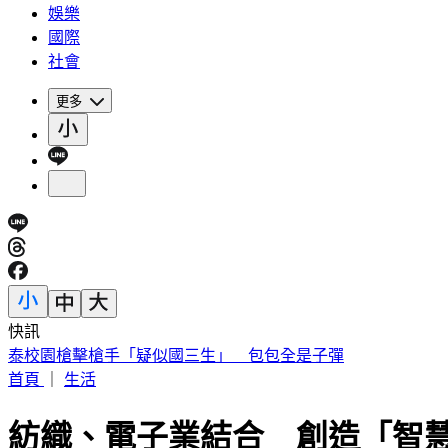
娛樂
國際
社會
更多
快訊
泰校園槍擊槍手「疑似國三生」 包包全是子彈
首頁
｜
生活
紡織、電子業結合 創造「智