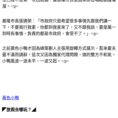
溜。</p>
基隆市長張通榮：「市政府只是希望很多事情先跟我們講一
下，不要我行我素，你都到我家來了，又不跟我說，要是萬一
到時有事情，負責的都是市政府，會受不了。」</p>
之前黃色小鴨才因為總策劃人主張用旋轉方式展示，惹來霍夫
曼不滿而請辭，這次又因為獨家代理問題，搞的雙方不和氣，
小鴨風波一波未平，一波又起。</p>
黃色小鴨
◤放假去哪玩？◢