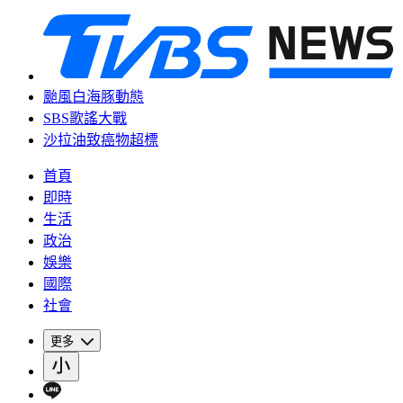
颱風白海豚動態
SBS歌謠大戰
沙拉油致癌物超標
首頁
即時
生活
政治
娛樂
國際
社會
更多