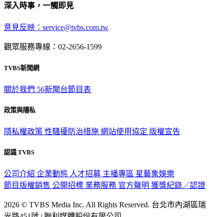
深入時事，一觸即見
意見反映：service@tvbs.com.tw
觀眾服務專線：02-2656-1599
TVBS新聞網
關於我們
56新聞台節目表
政策與隱私
隱私權政策
性騷擾防治措施
網站使用協定
版權宣告
認識 TVBS
公司介紹
企業動態
人才招募
主播專區
星藝象娛樂
節目版權銷售
公開招標
業務服務
官方聲明
獲獎紀錄／認證
2026 © TVBS Media Inc. All Rights Reserved. 台北市內湖區瑞
光路451號 | 聯利媒體股份有限公司