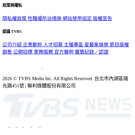
政策與隱私
隱私權政策
性騷擾防治措施
網站使用協定
版權宣告
認識 TVBS
公司介紹
企業動態
人才招募
主播專區
星藝象娛樂
節目版權
銷售
公開招標
業務服務
官方聲明
獲獎紀錄／認證
2026 © TVBS Media Inc. All Rights Reserved. 台北市內湖區瑞
光路451號 | 聯利媒體股份有限公司