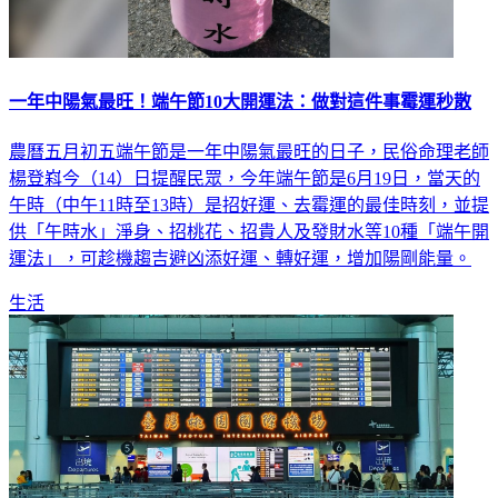
一年中陽氣最旺！端午節10大開運法：做對這件事霉運秒散
農曆五月初五端午節是一年中陽氣最旺的日子，民俗命理老師
楊登嵙今（14）日提醒民眾，今年端午節是6月19日，當天的
午時（中午11時至13時）是招好運、去霉運的最佳時刻，並提
供「午時水」淨身、招桃花、招貴人及發財水等10種「端午開
運法」，可趁機趨吉避凶添好運、轉好運，增加陽剛能量。
生活