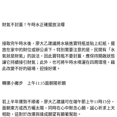
財氣不封蓋！午時水正確擺放法曝
接取完午時水後，廖大乙建議將水裝進寶特瓶並貼上紅紙，擺
放在家中的財位或辦公桌下。特別需要注意的是，民間有「水
氣就是財氣」的說法，因此寶特瓶不要封蓋，應保持開啟狀態
讓它持續接引財氣；此外，也可將午時水噴灑在四周環境，藉
此改變不好的磁場，迎接好運。
轉運小撇步　上午11:15面朝陽祈願
若上半年運勢不順者，廖大乙建議可在端午節上午11時15分，
面朝東方或西方曬太陽，同時在心中默念心願，誠心祈求上天
相助，這對於改運與達成願望有顯著幫助。