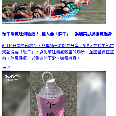
端午陽氣旺到極致！5種人要「躲午」 誤觸禁忌恐穢氣纏身
6月19日端午節將至，命理師王老師在分享，5種人在端午節當
天記得要「躲午」，避免前往穢氣較重的場所，並盡量待在室
內、休息養氣，以免運勢下滑、穢氣纏身。
生活