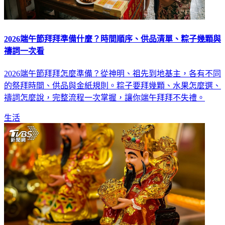
2026端午節拜拜準備什麼？時間順序、供品清單、粽子幾顆與
禱詞一次看
2026端午節拜拜怎麼準備？從神明、祖先到地基主，各有不同
的祭拜時間、供品與金紙規則。粽子要拜幾顆、水果怎麼選、
禱詞怎麼說，完整流程一次掌握，讓你端午拜拜不失禮。
生活