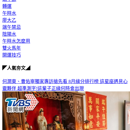
轉運
午時水
廖大乙
端午禁忌
陰陽水
午時水怎麼用
雙火馬年
開運技巧
◤人氣夯文◢
何潤東、曹佑寧獨家專訪搶先看
8月緣分排行榜 這星座遇見心
靈夥伴
超準測字!這輩子正緣何時會出現