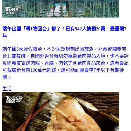
端午出國「帶1物回台」慘了！已有542人挨罰20萬 最重關7
年
端午節3天連假將至，不少民眾規劃出國旅遊，財政部關務署
台北關提醒，自國外返台時切勿攜帶豬肉製品入境，也不要請
疫區親友寄送肉粽、香腸、肉乾等含豬肉食品來台，違者最高
可裁處新台幣100萬元罰鍰，還可能面臨最重7年以下有期徒
刑。
生活