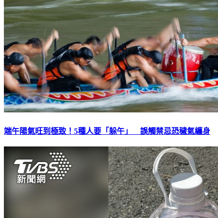
端午陽氣旺到極致！5種人要「躲午」 誤觸禁忌恐穢氣纏身