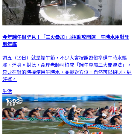
今年端午很罕見！「三火疊加」3招助攻開運 午時水用對旺
到年底
週五（19日）就是端午節，不少人會按照習俗準備午時水驅
邪、淨身。對此，命理老師柯柏成「端午專屬三大開運法」，
只要在對的時機使用午時水，並擺對方位，自然可以招財、納
好運。
生活