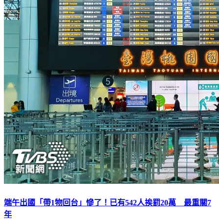
端午出國「帶1物回台」慘了！已有542人挨罰20萬 最重關7
年