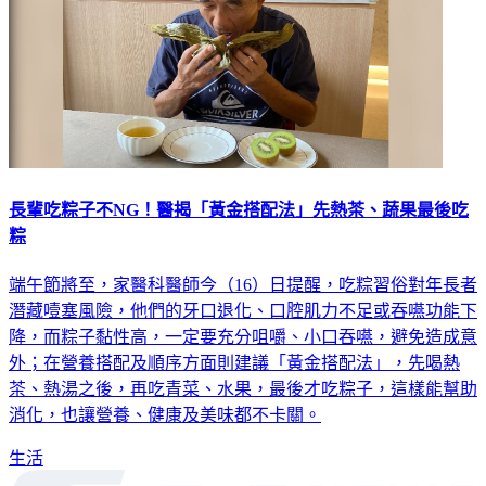
長輩吃粽子不NG！醫揭「黃金搭配法」先熱茶、蔬果最後吃
粽
端午節將至，家醫科醫師今（16）日提醒，吃粽習俗對年長者
潛藏噎塞風險，他們的牙口退化、口腔肌力不足或吞嚥功能下
降，而粽子黏性高，一定要充分咀嚼、小口吞嚥，避免造成意
外；在營養搭配及順序方面則建議「黃金搭配法」，先喝熱
茶、熱湯之後，再吃青菜、水果，最後才吃粽子，這樣能幫助
消化，也讓營養、健康及美味都不卡關。
生活