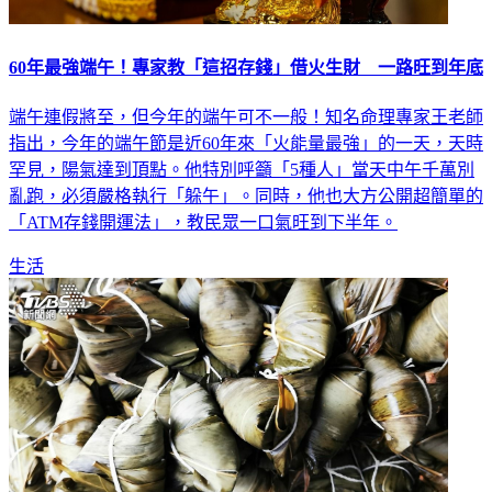
60年最強端午！專家教「這招存錢」借火生財 一路旺到年底
端午連假將至，但今年的端午可不一般！知名命理專家王老師
指出，今年的端午節是近60年來「火能量最強」的一天，天時
罕見，陽氣達到頂點。他特別呼籲「5種人」當天中午千萬別
亂跑，必須嚴格執行「躲午」。同時，他也大方公開超簡單的
「ATM存錢開運法」，教民眾一口氣旺到下半年。
生活