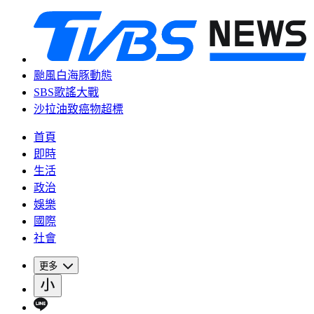
颱風白海豚動態
SBS歌謠大戰
沙拉油致癌物超標
首頁
即時
生活
政治
娛樂
國際
社會
更多