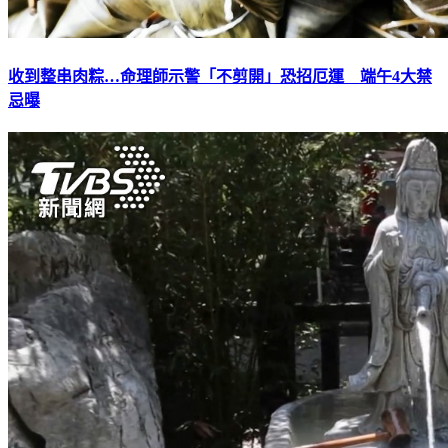
收到整串肉粽…命理師示警「不剪開」恐招厄運 端午4大禁
忌曝