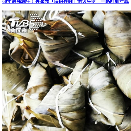
60年最強端午！專家教「這招存錢」借火生財 一路旺到年底