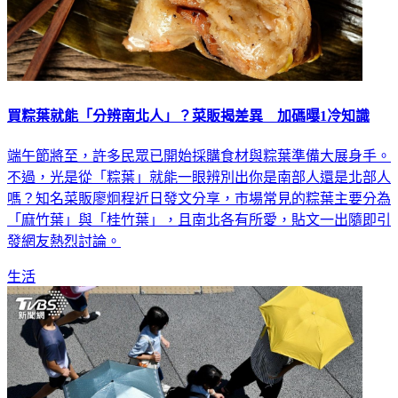
買粽葉就能「分辨南北人」？菜販揭差異 加碼曝1冷知識
端午節將至，許多民眾已開始採購食材與粽葉準備大展身手。
不過，光是從「粽葉」就能一眼辨別出你是南部人還是北部人
嗎？知名菜販廖炯程近日發文分享，市場常見的粽葉主要分為
「麻竹葉」與「桂竹葉」，且南北各有所愛，貼文一出隨即引
發網友熱烈討論。
生活