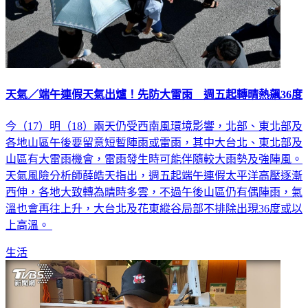
天氣／端午連假天氣出爐！先防大雷雨 週五起轉晴熱飆36度
今（17）明（18）兩天仍受西南風環境影響，北部、東北部及
各地山區午後要留意短暫陣雨或雷雨，其中大台北、東北部及
山區有大雷雨機會，雷雨發生時可能伴隨較大雨勢及強陣風。
天氣風險分析師薛皓天指出，週五起端午連假太平洋高壓逐漸
西伸，各地大致轉為晴時多雲，不過午後山區仍有偶陣雨，氣
溫也會再往上升，大台北及花東縱谷局部不排除出現36度或以
上高溫。
生活