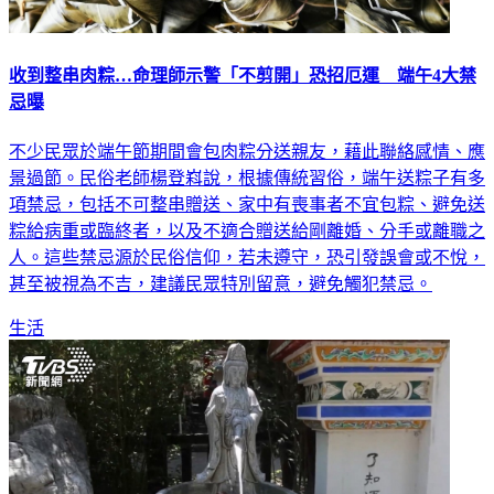
收到整串肉粽…命理師示警「不剪開」恐招厄運 端午4大禁
忌曝
不少民眾於端午節期間會包肉粽分送親友，藉此聯絡感情、應
景過節。民俗老師楊登嵙說，根據傳統習俗，端午送粽子有多
項禁忌，包括不可整串贈送、家中有喪事者不宜包粽、避免送
粽給病重或臨終者，以及不適合贈送給剛離婚、分手或離職之
人。這些禁忌源於民俗信仰，若未遵守，恐引發誤會或不悅，
甚至被視為不吉，建議民眾特別留意，避免觸犯禁忌。
生活