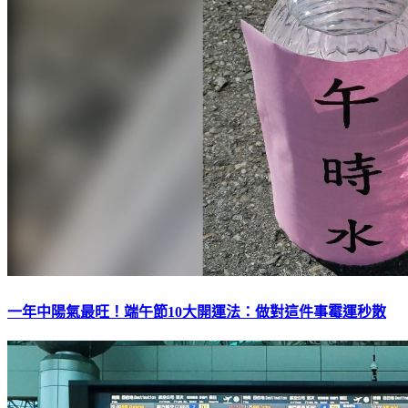
一年中陽氣最旺！端午節10大開運法：做對這件事霉運秒散