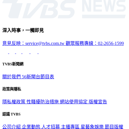
深入時事，一觸即見
意見反映：service@tvbs.com.tw
觀眾服務專線：02-2656-1599
TVBS新聞網
關於我們
56新聞台節目表
政策與隱私
隱私權政策
性騷擾防治措施
網站使用協定
版權宣告
認識 TVBS
公司介紹
企業動態
人才招募
主播專區
星藝象娛樂
節目版權