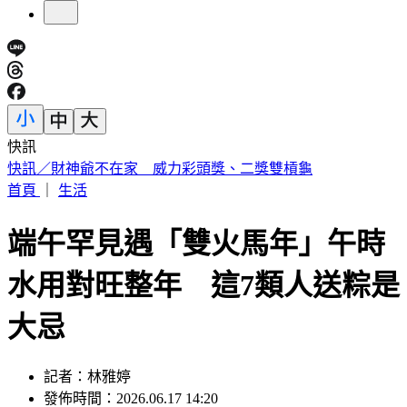
快訊
中國出入境新規將上路 陸委會曝「這類人」最危險
首頁
｜
生活
端午罕見遇「雙火馬年」午時
水用對旺整年 這7類人送粽是
大忌
記者：林雅婷
發佈時間：2026.06.17 14:20