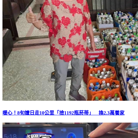
暖心！8旬嬤日走10公里「撿1192瓶菸蒂」 換2.3萬養家