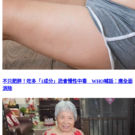
不只肥胖！吃多「1成分」恐會慢性中毒 WHO喊話：應全面
消除