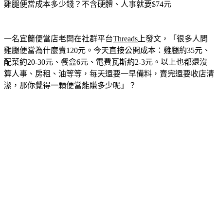
雞腿便當成本多少錢？不含硬體、人事就要$74元
一名宜蘭便當店老闆在社群平台
Threads
上發文，「很多人問
雞腿便當為什麼賣120元。今天直接公開成本：雞腿約35元、
配菜約20-30元、餐盒6元、電費瓦斯約2-3元。以上也都還沒
算人事、房租、油等等，每天還要一早備料，賣完還要收店清
潔，那你覺得一顆便當能賺多少呢」？