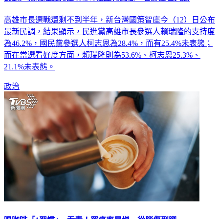
高雄市長選戰還剩不到半年，新台灣國策智庫今（12）日公布
最新民調，結果顯示，民進黨高雄市長參選人賴瑞隆的支持度
為46.2%，國民黨參選人柯志恩為28.4%，而有25.4%未表態；
而在當選看好度方面，賴瑞隆則為53.6%、柯志恩25.3%、
21.1%未表態。
政治