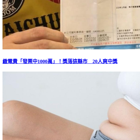
繳電費「發票中1000萬」！獎落這縣市 20人爽中獎