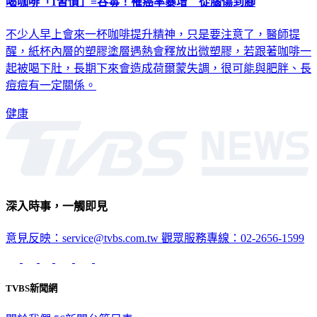
喝咖啡「1習慣」=吞毒！罹癌率暴增 從腦傷到腳
不少人早上會來一杯咖啡提升精神，只是要注意了，醫師提
醒，紙杯內層的塑膠塗層遇熱會釋放出微塑膠，若跟著咖啡一
起被喝下肚，長期下來會造成荷爾蒙失調，很可能與肥胖、長
痘痘有一定關係。
健康
深入時事，一觸即見
意見反映：service@tvbs.com.tw
觀眾服務專線：02-2656-1599
TVBS新聞網