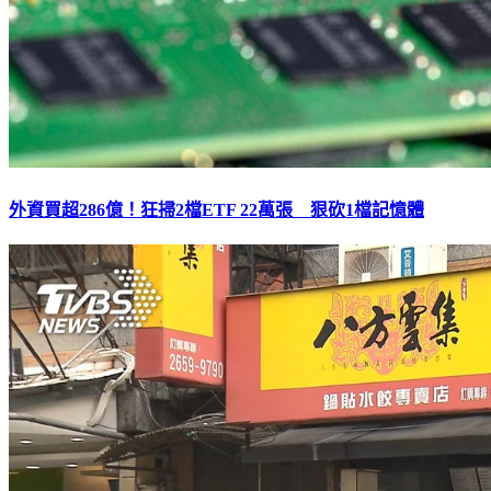
外資買超286億！狂掃2檔ETF 22萬張 狠砍1檔記憶體