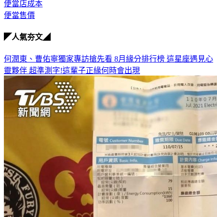
便當店成本
便當售價
◤人氣夯文◢
何潤東、曹佑寧獨家專訪搶先看
8月緣分排行榜 這星座遇見心
靈夥伴
超準測字!這輩子正緣何時會出現