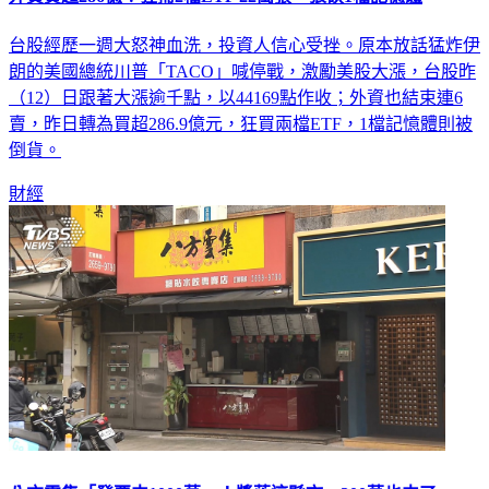
台股經歷一週大怒神血洗，投資人信心受挫。原本放話猛炸伊
朗的美國總統川普「TACO」喊停戰，激勵美股大漲，台股昨
（12）日跟著大漲逾千點，以44169點作收；外資也結束連6
賣，昨日轉為買超286.9億元，狂買兩檔ETF，1檔記憶體則被
倒貨。
財經