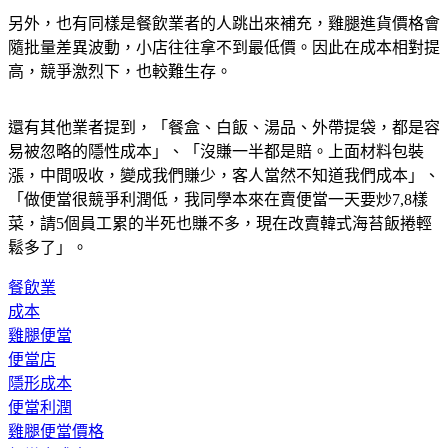
另外，也有同樣是餐飲業者的人跳出來補充，雞腿進貨價格會
隨批量差異波動，小店往往拿不到最低價。因此在成本相對提
高，競爭激烈下，也較難生存。
還有其他業者提到，「餐盒、白飯、湯品、外帶提袋，都是容
易被忽略的隱性成本」、「沒賺一半都是賠。上面材料包裝
漲，中間吸收，變成我們賺少，客人當然不知道我們成本」、
「做便當很競爭利潤低，我同學本來在賣便當一天要炒7,8樣
菜，請5個員工累的半死也賺不多，現在改賣韓式海苔飯捲輕
鬆多了」。
餐飲業
成本
雞腿便當
便當店
隱形成本
便當利潤
雞腿便當價格