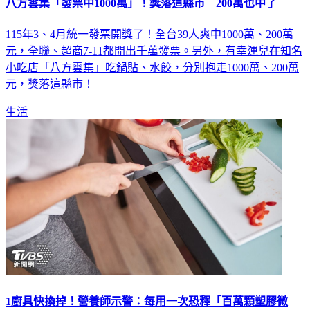
八方雲集「發票中1000萬」！獎落這縣市 200萬也中了
115年3、4月統一發票開獎了！全台39人爽中1000萬、200萬
元，全聯、超商7-11都開出千萬發票。另外，有幸運兒在知名
小吃店「八方雲集」吃鍋貼、水餃，分別抱走1000萬、200萬
元，獎落這縣市！
生活
1廚具快換掉！營養師示警：每用一次恐釋「百萬顆塑膠微