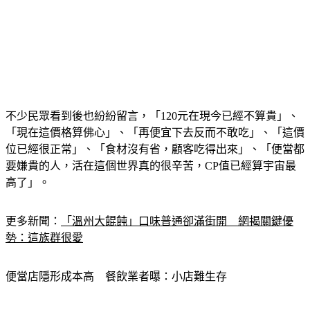
不少民眾看到後也紛紛留言，「120元在現今已經不算貴」、
「現在這價格算佛心」、「再便宜下去反而不敢吃」、「這價
位已經很正常」、「食材沒有省，顧客吃得出來」、「便當都
要嫌貴的人，活在這個世界真的很辛苦，CP值已經算宇宙最
高了」。
更多新聞：
「溫州大餛飩」口味普通卻滿街開　網揭關鍵優
勢：這族群很愛
便當店隱形成本高　餐飲業者曝：小店難生存