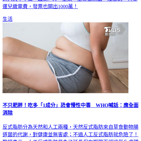
運兒繳電費，發票也開出1000萬！
生活
不只肥胖！吃多「1成分」恐會慢性中毒 WHO喊話：應全面
消除
反式脂肪分為天然和人工兩種，天然反式脂肪來自草食動物腸
道菌的代謝，對健康並無害處；不過人工反式脂肪就危險了！