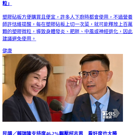
粒」
塑膠砧板方便購買且便宜，許多人下廚時都會使用，不過營養
師許恬維提醒，每在塑膠砧板上切一次菜，就可能釋放上百萬
顆的塑膠微粒，導致身體發炎、肥胖、中風或神經退化，因此
建議避免使用。
健康
民調／賴瑞隆支持度46.2%輾壓柯志恩 看好度也大勝