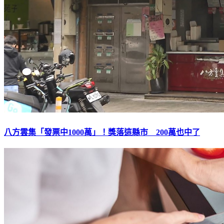
八方雲集「發票中1000萬」！獎落這縣市 200萬也中了