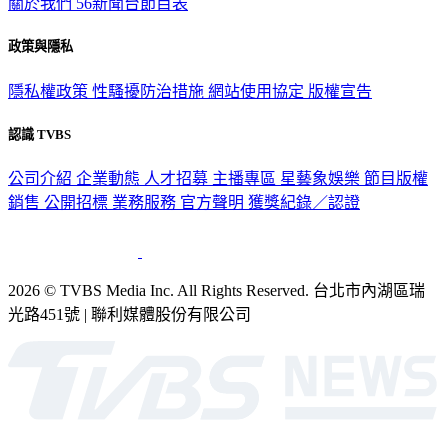
關於我們
56新聞台節目表
政策與隱私
隱私權政策
性騷擾防治措施
網站使用協定
版權宣告
認識 TVBS
公司介紹
企業動態
人才招募
主播專區
星藝象娛樂
節目版權
銷售
公開招標
業務服務
官方聲明
獲獎紀錄／認證
2026 © TVBS Media Inc. All Rights Reserved. 台北市內湖區瑞
光路451號 | 聯利媒體股份有限公司