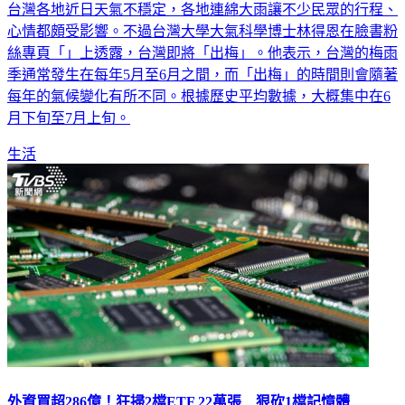
台灣各地近日天氣不穩定，各地連綿大雨讓不少民眾的行程、
心情都頗受影響。不過台灣大學大氣科學博士林得恩在臉書粉
絲專頁「」上透露，台灣即將「出梅」。他表示，台灣的梅雨
季通常發生在每年5月至6月之間，而「出梅」的時間則會隨著
每年的氣候變化有所不同。根據歷史平均數據，大概集中在6
月下旬至7月上旬。
生活
外資買超286億！狂掃2檔ETF 22萬張 狠砍1檔記憶體