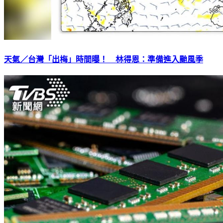
天氣／台灣「出梅」時間曝！ 林得恩：準備進入颱風季