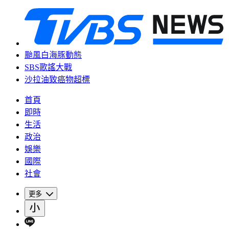
颱風白海豚動態
SBS歌謠大戰
沙拉油致癌物超標
首頁
即時
生活
政治
娛樂
國際
社會
更多