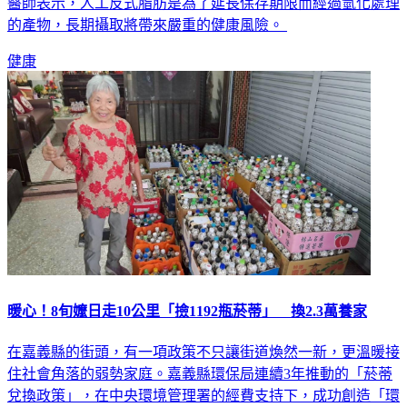
醫師表示，人工反式脂肪是為了延長保存期限而經過氫化處理
的產物，長期攝取將帶來嚴重的健康風險。
健康
暖心！8旬嬤日走10公里「撿1192瓶菸蒂」 換2.3萬養家
在嘉義縣的街頭，有一項政策不只讓街道煥然一新，更溫暖接
住社會角落的弱勢家庭。嘉義縣環保局連續3年推動的「菸蒂
兌換政策」，在中央環境管理署的經費支持下，成功創造「環