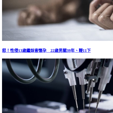
怒！性侵13歲繼妹害懷孕 22歲男關39年、鞭11下