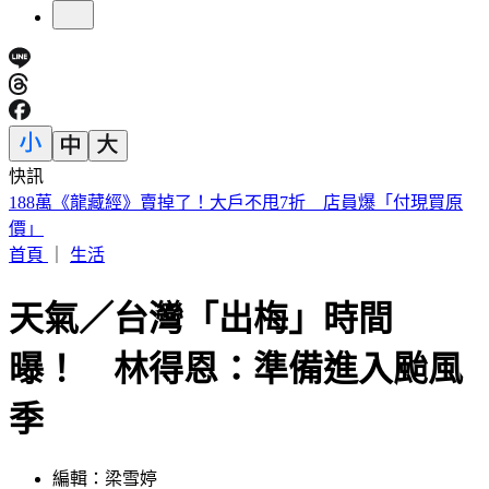
快訊
遠見天下創辦人高希均90歲辭世！「長壽5秘訣」曝 醫生也
認同
首頁
｜
生活
天氣／台灣「出梅」時間
曝！ 林得恩：準備進入颱風
季
編輯：梁雪婷