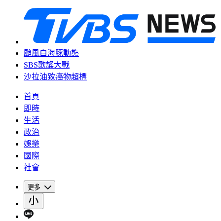
颱風白海豚動態
SBS歌謠大戰
沙拉油致癌物超標
首頁
即時
生活
政治
娛樂
國際
社會
更多