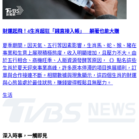
財運起飛！4生肖超狂「錢直接入帳」 躺著也能大賺
夏季期間，因天氣、五行等因素影響，生肖馬、蛇、猴、豬在
事業和生意上展現積極態度，收入明顯增加，且壓力不大。由
於五行相合、商機旺季、人脈資源發酵等原因，《》點名這些
生肖於夏天迎來事業高峰，許多原本停滯的項目進展順利，訂
單與合作接連不斷。相關數據與現象顯示，這四個生肖的財運
與心態皆處於最佳狀態，賺錢變得輕鬆且無壓力。
生活
深入時事，一觸即見