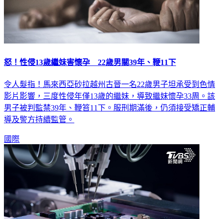
怒！性侵13歲繼妹害懷孕 22歲男關39年、鞭11下
令人髮指！馬來西亞砂拉越州古晉一名22歲男子坦承受到色情
影片影響，三度性侵年僅13歲的繼妹，導致繼妹懷孕33周。該
男子被判監禁39年、鞭笞11下。服刑期滿後，仍須接受矯正輔
導及警方持續監管。
國際