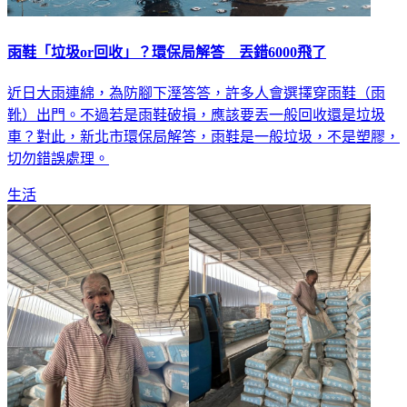
雨鞋「垃圾or回收」？環保局解答 丟錯6000飛了
近日大雨連綿，為防腳下溼答答，許多人會選擇穿雨鞋（雨
靴）出門。不過若是雨鞋破損，應該要丟一般回收還是垃圾
車？對此，新北市環保局解答，雨鞋是一般垃圾，不是塑膠，
切勿錯誤處理。
生活