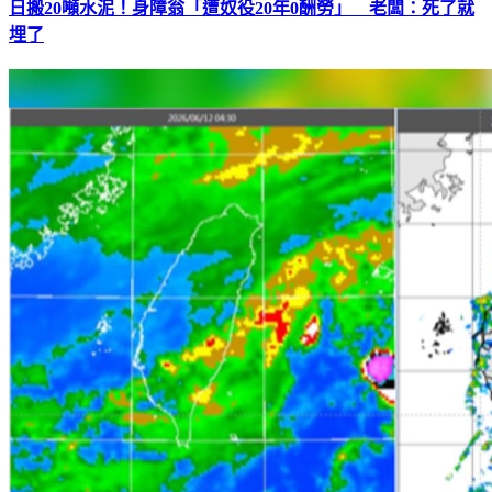
日搬20噸水泥！身障翁「遭奴役20年0酬勞」 老闆：死了就
埋了