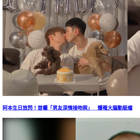
阿本生日放閃！首曬「男友深情接吻照」 爆罹大腦動脈瘤