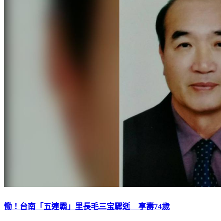
慟！台南「五連霸」里長毛三宝驟逝 享壽74歲