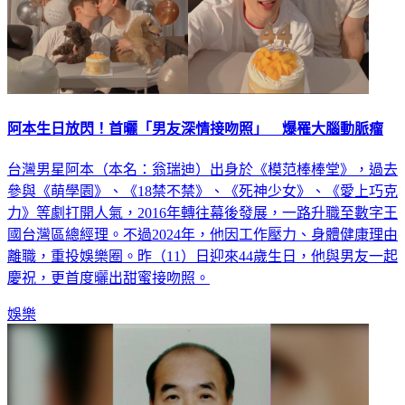
阿本生日放閃！首曬「男友深情接吻照」 爆罹大腦動脈瘤
台灣男星阿本（本名：翁瑞迪）出身於《模范棒棒堂》，過去
參與《萌學園》、《18禁不禁》、《死神少女》、《愛上巧克
力》等劇打開人氣，2016年轉往幕後發展，一路升職至數字王
國台灣區總經理。不過2024年，他因工作壓力、身體健康理由
離職，重投娛樂圈。昨（11）日迎來44歲生日，他與男友一起
慶祝，更首度曬出甜蜜接吻照。
娛樂