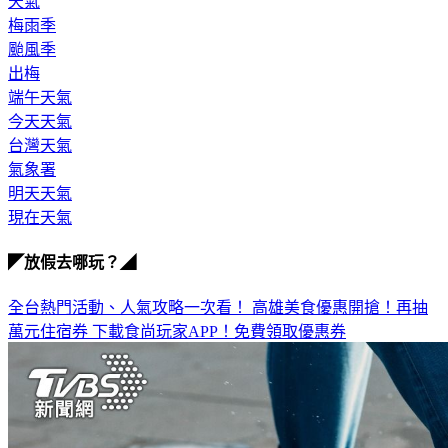
天氣
梅雨季
颱風季
出梅
端午天氣
今天天氣
台灣天氣
氣象署
明天天氣
現在天氣
◤放假去哪玩？◢
全台熱門活動、人氣攻略一次看！
高雄美食優惠開搶！再抽
萬元住宿券
下載食尚玩家APP！免費領取優惠券