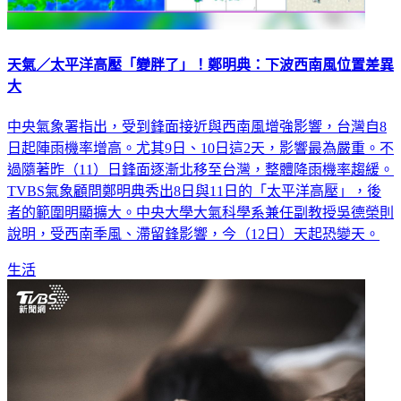
天氣／太平洋高壓「變胖了」！鄭明典：下波西南風位置差異
大
中央氣象署指出，受到鋒面接近與西南風增強影響，台灣自8
日起陣雨機率增高。尤其9日、10日這2天，影響最為嚴重。不
過隨著昨（11）日鋒面逐漸北移至台灣，整體降雨機率趨緩。
TVBS氣象顧問鄭明典秀出8日與11日的「太平洋高壓」，後
者的範圍明顯擴大。中央大學大氣科學系兼任副教授吳德榮則
說明，受西南季風、滯留鋒影響，今（12日）天起恐變天。
生活