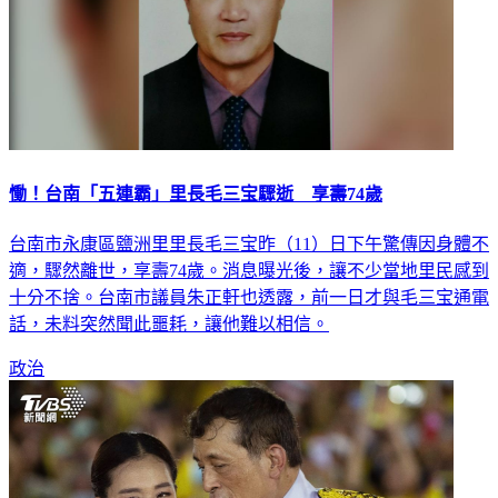
慟！台南「五連霸」里長毛三宝驟逝 享壽74歲
台南市永康區鹽洲里里長毛三宝昨（11）日下午驚傳因身體不
適，驟然離世，享壽74歲。消息曝光後，讓不少當地里民感到
十分不捨。台南市議員朱正軒也透露，前一日才與毛三宝通電
話，未料突然聞此噩耗，讓他難以相信。
政治