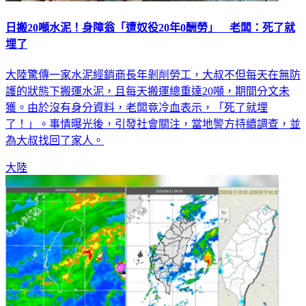
日搬20噸水泥！身障翁「遭奴役20年0酬勞」 老闆：死了就
埋了
大陸驚傳一家水泥經銷商長年剝削勞工，大叔不但每天在無防
護的狀態下搬運水泥，且每天搬運總重達20噸，期間分文未
獲。由於沒有身分資料，老闆竟冷血表示，「死了就埋
了！」。事情曝光後，引發社會關注，當地警方持續調查，並
為大叔找回了家人。
大陸