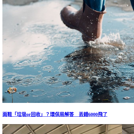
雨鞋「垃圾or回收」？環保局解答 丟錯6000飛了