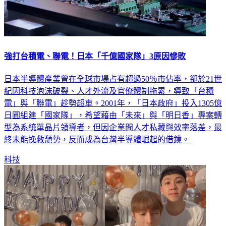
強打台積電、聯電！日本「千億國家隊」3原因慘敗
日本半導體產業曾在全球市場占有超過50％市佔率，卻於21世
紀因科技泡沫破裂、人才外流及官僚體制拖累，導致「台積
電」與「聯電」趁勢超車。2001年，「日本政府」投入1305億
日圓組建「國家隊」，希望藉由「未來」與「明日香」專案轉
型為系統單晶片領導者，但因企業間人才私藏與效率落差，最
終未能挽救頹勢，反而成為台灣半導體崛起的借鏡。
科技