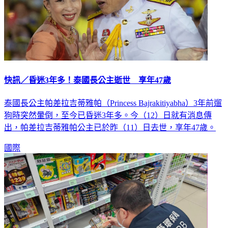
快訊／昏迷3年多！泰國長公主逝世 享年47歲
泰國長公主帕差拉吉蒂雅帕（Princess Bajrakitiyabha）3年前遛
狗時突然暈倒，至今已昏迷3年多。今（12）日就有消息傳
出，帕差拉吉蒂雅帕公主已於昨（11）日去世，享年47歲。
國際