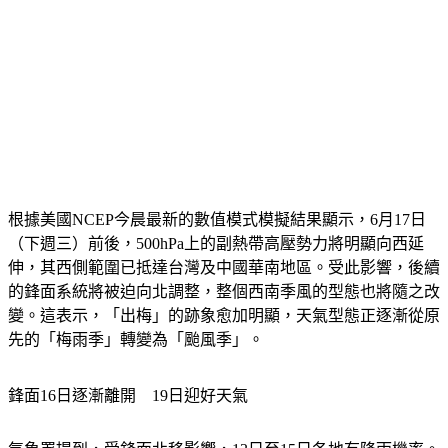
根據美國NCEP今晨最新的數值模式模擬結果顯示，6月17日
（下週三）前後，500hPa上的副熱帶高壓勢力將明顯向西延
伸，其西側範圍已抵達台灣及中國華南地區。受此影響，後續
的鋒面系統將被迫向北調整，整個西南季風的型態也將隨之改
變。這表示，「出梅」的跡象愈加明顯，天氣型態正逐漸從原
先的「梅雨季」轉變為「颱風季」。
鋒面16日逐漸離開　19日迎好天氣