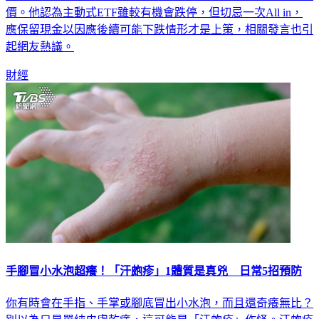
價。他認為主動式ETF雖較有機會跌停，但切忌一次All in，
應保留現金以因應後續可能下跌情形才是上策，相關發言也引
起網友熱議。
財經
手腳冒小水泡超癢！「汗皰疹」1體質是真兇 日常5招預防
你有時會在手指、手掌或腳底冒出小水泡，而且還奇癢無比？