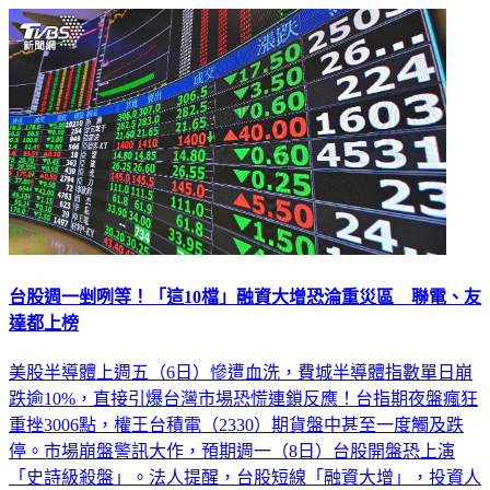
台股週一剉咧等！「這10檔」融資大增恐淪重災區 聯電、友
達都上榜
美股半導體上週五（6日）慘遭血洗，費城半導體指數單日崩
跌逾10%，直接引爆台灣市場恐慌連鎖反應！台指期夜盤瘋狂
重挫3006點，權王台積電（2330）期貨盤中甚至一度觸及跌
停。市場崩盤警訊大作，預期週一（8日）台股開盤恐上演
「史詩級殺盤」。法人提醒，台股短線「融資大增」，投資人