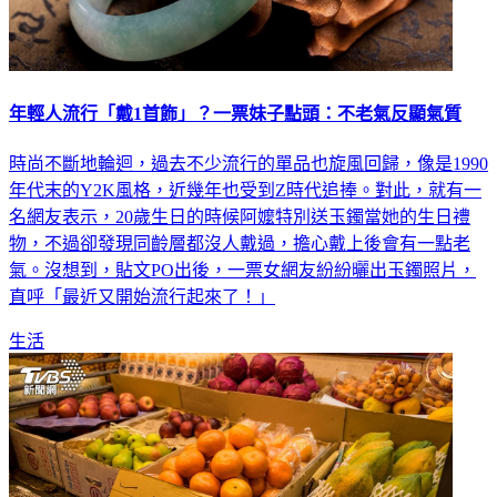
年輕人流行「戴1首飾」？一票妹子點頭：不老氣反顯氣質
時尚不斷地輪迴，過去不少流行的單品也旋風回歸，像是1990
年代末的Y2K風格，近幾年也受到Z時代追捧。對此，就有一
名網友表示，20歲生日的時候阿嬤特別送玉鐲當她的生日禮
物，不過卻發現同齡層都沒人戴過，擔心戴上後會有一點老
氣。沒想到，貼文PO出後，一票女網友紛紛曬出玉鐲照片，
直呼「最近又開始流行起來了！」
生活