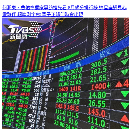
何潤東、曹佑寧獨家專訪搶先看
8月緣分排行榜 這星座遇見心
靈夥伴
超準測字!這輩子正緣何時會出現