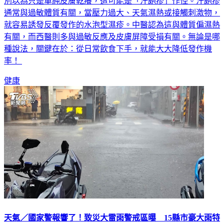
別以為只是單純皮膚乾癢，這可能是「汗皰疹」作怪。汗皰疹
通常與過敏體質有關，當壓力過大、天氣濕熱或接觸刺激物，
就容易誘發反覆發作的水泡型濕疹。中醫認為這與體質偏濕熱
有關，而西醫則多與過敏反應及皮膚屏障受損有關。無論是哪
種說法，關鍵在於：從日常飲食下手，就能大大降低發作機
率！
健康
天氣／國家警報響了！致災大雷雨警戒區曝 15縣市豪大雨特