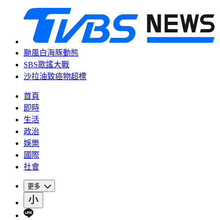
颱風白海豚動態
SBS歌謠大戰
沙拉油致癌物超標
首頁
即時
生活
政治
娛樂
國際
社會
更多