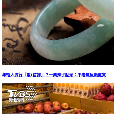
年輕人流行「戴1首飾」？一票妹子點頭：不老氣反顯氣質