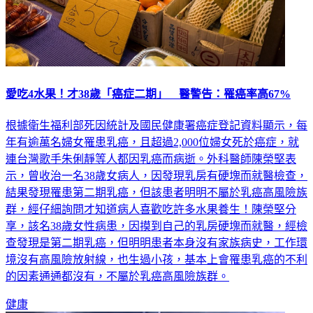
愛吃4水果！才38歲「癌症二期」 醫警告：罹癌率高67%
根據衛生福利部死因統計及國民健康署癌症登記資料顯示，每
年有逾萬名婦女罹患乳癌，且超過2,000位婦女死於癌症，就
連台灣歌手朱俐靜等人都因乳癌而病逝。外科醫師陳榮堅表
示，曾收治一名38歲女病人，因發現乳房有硬塊而就醫檢查，
結果發現罹患第二期乳癌，但該患者明明不屬於乳癌高風險族
群，經仔細詢問才知道病人喜歡吃許多水果養生！陳榮堅分
享，該名38歲女性病患，因摸到自己的乳房硬塊而就醫，經檢
查發現是第二期乳癌，但明明患者本身沒有家族病史，工作環
境沒有高風險放射線，也生過小孩，基本上會罹患乳癌的不利
的因素通通都沒有，不屬於乳癌高風險族群。
健康