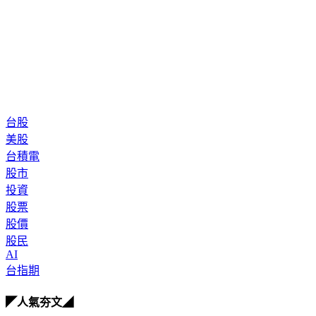
台股
美股
台積電
股市
投資
股票
股價
股民
AI
台指期
◤人氣夯文◢