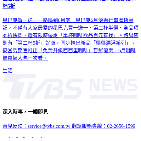
杯5折
星巴克買一送一一路喝到6月底！星巴克6月優惠行事曆快筆
記，不僅有大家最愛的星巴克買一送一、第二杯半價、全品項
85折快閃，還有限時優惠「單杯咖啡飲品百元有找」。路易莎
則有「第二杯5折」好康，同步推出新品「椰椰漂浮系列」。
麥當勞驚喜推出「免費升級西西里咖啡」嘗鮮優惠，6月咖啡
優惠懶人包一次看。
生活
深入時事，一觸即見
意見反映：service@tvbs.com.tw
觀眾服務專線：02-2656-1599