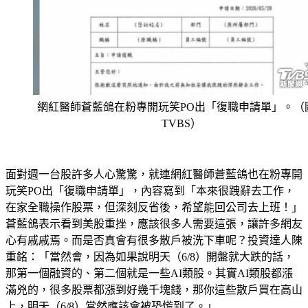
網紅醫師蒼藍鴿在粉專開玩笑PO出「復職申請單」。（
TVBS）
面對週一台股許多人心驚驚，就連網紅醫師蒼藍鴿也在粉專開
玩笑PO出「復職申請單」，內容寫到「本來很跩辭去工作，
在家全職操作股票，但深刻反省後，希望能回公司去上班！」
蒼藍鴿表示看到美股重挫，應該很多人需要這張，讓許多網友
心有戚戚焉。而是否真會有很多散戶被洗下車呢？投資達人陳
重銘：「當然會，因為如果說明天（6/8）開盤就大跌的話，
那第一個融資的、第二個就是一些AI類股。其實AI類股都漲
滿兇的，很多股票都漲到好幾千塊錢，那你這些散戶買在高山
上，明天（6/8）當然應該會被恐慌到了。」