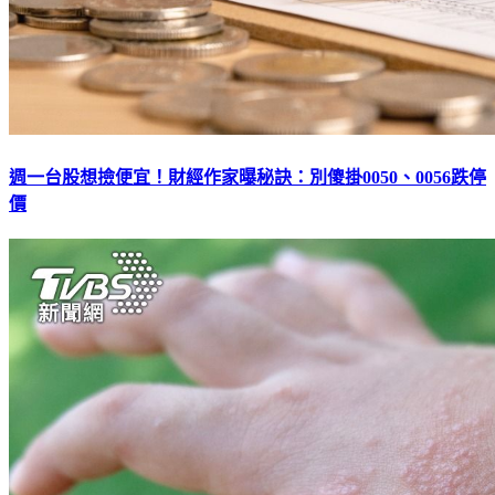
週一台股想撿便宜！財經作家曝秘訣：別傻掛0050、0056跌停
價