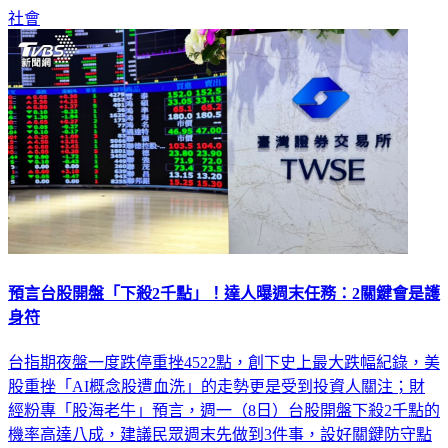
社會
預言台股開盤「下殺2千點」！達人曝週末任務：2關鍵會是護
身符
台指期夜盤一度跌停重挫4522點，創下史上最大跌幅紀錄，美
股重挫「AI概念股遭血洗」的走勢更是受到投資人關注；財
經粉專「股海老牛」預言，週一（8日）台股開盤下殺2千點的
機率高達八成，建議民眾週末先做到3件事，設好關鍵防守點