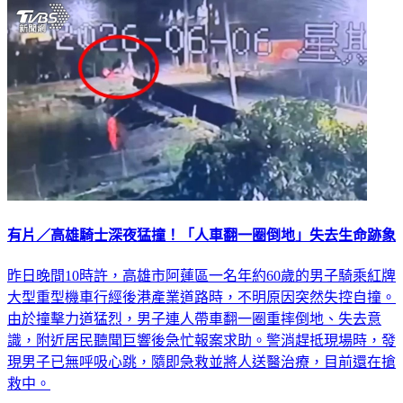
有片／高雄騎士深夜猛撞！「人車翻一圈倒地」失去生命跡象
昨日晚間10時許，高雄市阿蓮區一名年約60歲的男子騎乘紅牌
大型重型機車行經後港產業道路時，不明原因突然失控自撞。
由於撞擊力道猛烈，男子連人帶車翻一圈重摔倒地、失去意
識，附近居民聽聞巨響後急忙報案求助。警消趕抵現場時，發
現男子已無呼吸心跳，隨即急救並將人送醫治療，目前還在搶
救中。