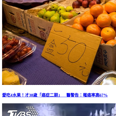
愛吃4水果！才38歲「癌症二期」 醫警告：罹癌率高67%