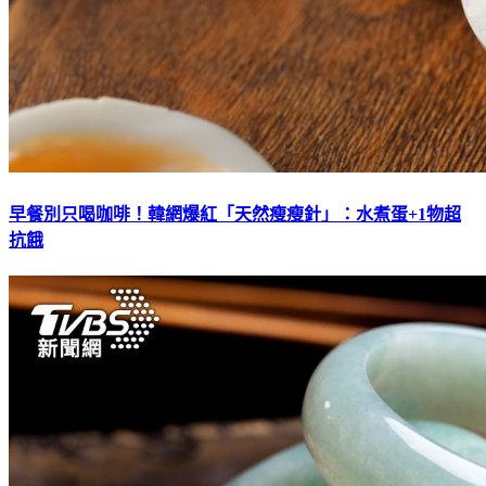
早餐別只喝咖啡！韓網爆紅「天然瘦瘦針」：水煮蛋+1物超
抗餓