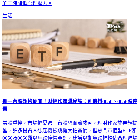
的同時降低心理壓力。
生活
週一台股想撿便宜！財經作家曝秘訣：別傻掛0050、0056跌停
價
美股重挫，市場擔憂週一台股恐血流成河，理財作家施昇輝提
醒，許多投資人想趁機撿跳樓大拍賣價，但熱門市值型ETF如
0050及0056難以用跌停價買到，建議以期貨跌幅推估合理進場