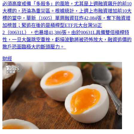
必須高度戒備「多殺多」的風險，尤其是上週融資飆升的前10
大標的，恐淪為重災區。根據統計，上週上市融資增加前10大
標的當中，華新（1605）單周融資狂炸42,084張，奪下融資增
加榜首；緊追在後的是槓桿型ETF元大台灣50正
2（00631L），也暴增41,386張。由於00631L具備雙倍槓桿特
性，一旦大盤跳空重挫，虧損波動將被恐怖放大，融資追價的
散戶恐面臨極大的斷頭壓力。
財經