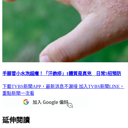
手腳冒小水泡超癢！「汗皰疹」1體質是真兇 日常5招預防
下載TVBS新聞APP，最新消息不漏接
加入TVBS新聞LINE，
重點新聞一次看
延伸閱讀