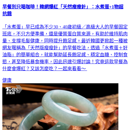
早餐別只喝咖啡！韓網爆紅「天然瘦瘦針」：水煮蛋+1物超
抗餓
「水煮蛋」早已成為不少30、40歲初級／高級大人的早餐固定
班底，不只方便準備，還是優質蛋白質來源，有助於維持肌肉
量、支撐毛髮健康，同時提升飽足感。最近韓國更掀起一種被
網友暱稱為「天然版瘦瘦針」的早餐吃法，透過「水煮蛋＋好
油脂」的簡單組合，就能幫助延長飽足感、穩定血糖、控制食
慾，甚至降低暴食機率，因此迅速引爆討論！究竟這款早餐為
什麼會爆紅？又該怎麼吃？一起來看看～
健康