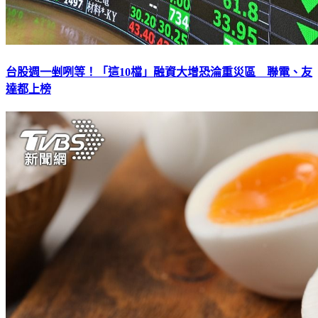
台股週一剉咧等！「這10檔」融資大增恐淪重災區 聯電、友
達都上榜