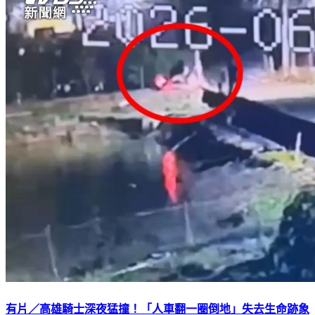
有片／高雄騎士深夜猛撞！「人車翻一圈倒地」失去生命跡象