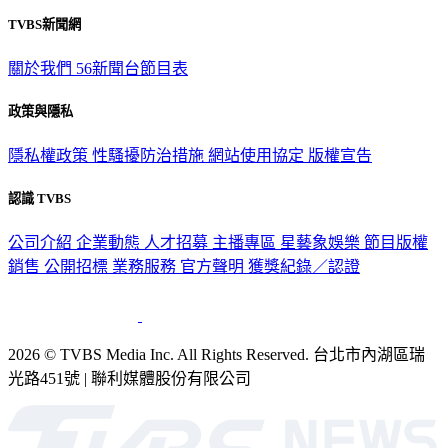
TVBS新聞網
關於我們
56新聞台節目表
政策與隱私
隱私權政策
性騷擾防治措施
網站使用協定
版權宣告
認識 TVBS
公司介紹
企業動態
人才招募
主播專區
星藝象娛樂
節目版權
銷售
公開招標
業務服務
官方聲明
獲獎紀錄／認證
2026 © TVBS Media Inc. All Rights Reserved. 台北市內湖區瑞
光路451號 | 聯利媒體股份有限公司