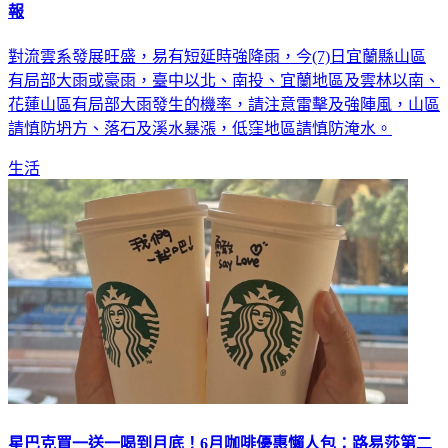
報
對流雲系發展旺盛，易有短延時強降雨，今(7)日宜蘭縣山區
有局部大雨或豪雨，臺中以北、南投、宜蘭地區及雲林以南、
花蓮山區有局部大雨發生的機率，請注意雷擊及強陣風，山區
請慎防坍方、落石及溪水暴漲，低窪地區請慎防淹水。
生活
星巴克買一送一喝到月底！6月咖啡優惠懶人包：路易莎第二