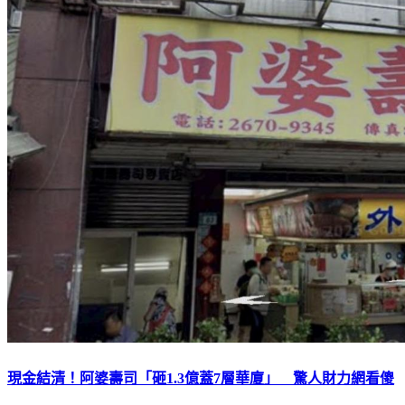
現金結清！阿婆壽司「砸1.3億蓋7層華廈」 驚人財力網看傻