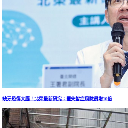
缺牙恐傷大腦！北榮最新研究：罹失智症風險暴增10倍