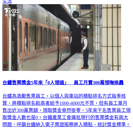
生活
台鐵售票獎金5年來「0人領過」 員工月賣300萬領嘸挨轟
台鐵為激勵售票員工，以個人與車站的積點排名方式每季核
算，將積點排名較高者給予1000-4000元不等，但有員工單月
售出近300萬票額，領取獎金竟然掛零，5年來千名售票員工領
取獎金人數也是0。台鐵產業工會痛批現行的售票獎金有兩大
問題，呼籲台鐵納入電子票證服務進入積點、檢討獎金標準。