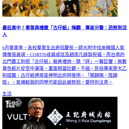
最狂高中！畢業典禮撒「古仔紙」嗨翻 專家示警：恐煞到活
人
6月畢業季，各校畢業生出奇招慶祝，師大附中找來韓國人氣
偶像張員瑛、CORTIS成員成玹及趙雨凡錄製祝福，而台南的
北門農工則把「古仔紙」裝進禮炮，隨「砰」一聲巨響，無數
黃色紙片從空中灑落，畫面相當壯觀。不過，民俗專家廖大乙
則提醒，古仔紙通常是神明出巡時使用，「陽歸陽、陰歸
陰」，氣場較弱的同學可能因此被煞到，要特別注意。
生活