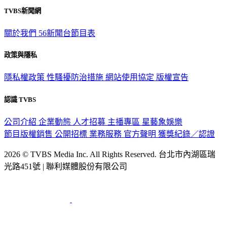
TVBS新聞網
關於我們
56新聞台節目表
政策與隱私
隱私權政策
性騷擾防治措施
網站使用協定
版權宣告
認識 TVBS
公司介紹
企業動態
人才招募
主播專區
星藝象娛樂
節目版權銷售
公開招標
業務服務
官方聲明
獲獎紀錄／認證
2026 © TVBS Media Inc. All Rights Reserved. 台北市內湖區瑞
光路451號 | 聯利媒體股份有限公司