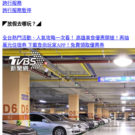
跨行服務
跨行服務暫停
◤放假去哪玩？◢
全台熱門活動、人氣攻略一次看！
高雄美食優惠開搶！再抽
萬元住宿券
下載食尚玩家APP！免費領取優惠券