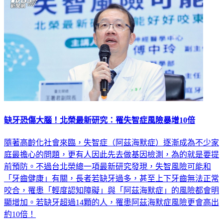
缺牙恐傷大腦！北榮最新研究：罹失智症風險暴增10倍
隨著高齡化社會來臨，失智症（阿茲海默症）逐漸成為不少家
庭最擔心的問題，更有人因此先去做基因檢測，為的就是要提
前預防。不過台北榮總一項最新研究發現，失智風險可能和
「牙齒健康」有關，長者若缺牙過多，甚至上下牙齒無法正常
咬合，罹患「輕度認知障礙」與「阿茲海默症」的風險都會明
顯增加。若缺牙超過14顆的人，罹患阿茲海默症風險更會高出
約10倍！