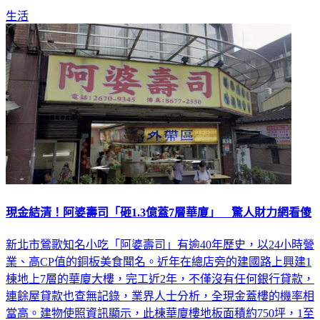
生活
現金結清！阿婆壽司「砸1.3億蓋7層華廈」 驚人財力網看傻
新北市鶯歌知名小吃「阿婆壽司」有逾40年歷史，以24小時營
業、高CP值的銅板美食聞名。近年在總店旁的建國路上興建1
棟地上7層的華廈大樓，完工近2年，不僅沒有任何銀行貸款，
連餘屋貸款也查無記錄，業界人士分析，全現金蓋樓的機率相
當高。建物使照資訊顯示，此棟華廈樓地板面積約750坪，1至