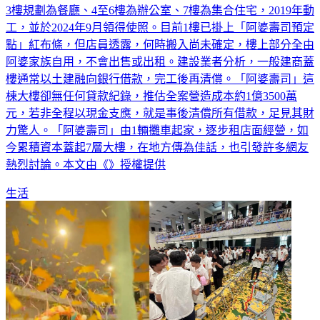
3樓規劃為餐廳、4至6樓為辦公室、7樓為集合住宅，2019年動
工，並於2024年9月領得使照。目前1樓已掛上「阿婆壽司預定
點」紅布條，但店員透露，何時搬入尚未確定，樓上部分全由
阿婆家族自用，不會出售或出租。建設業者分析，一般建商蓋
樓通常以土建融向銀行借款，完工後再清償。「阿婆壽司」這
棟大樓卻無任何貸款紀錄，推估全案營造成本約1億3500萬
元，若非全程以現金支應，就是事後清償所有借款，足見其財
力驚人。「阿婆壽司」由1輛攤車起家，逐步租店面經營，如
今累積資本蓋起7層大樓，在地方傳為佳話，也引發許多網友
熱烈討論。本文由《》授權提供
生活