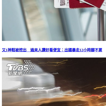
又1神鞋被挖出 過來人讚好看便宜：出國暴走12小時腳不累