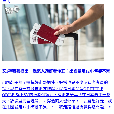
生活
又1神鞋被挖出 過來人讚好看便宜：出國暴走12小時腳不累
出國鞋子除了選擇好走舒適外，好搭也是不少消費者考量的
點，現在有一神鞋被網友推爆，就是日本品牌ODETTE E
ODILE 旗下SY的漁網鞋爆紅，有網友分享「在日本暴走一整
天，舒適度完全過關」，穿過的人也分享，「這雙超好走！我
在法國暴走12小時腳不累」、「我走路慢逛街覺得沒問題」。