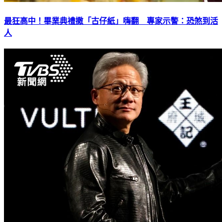
最狂高中！畢業典禮撒「古仔紙」嗨翻 專家示警：恐煞到活
人