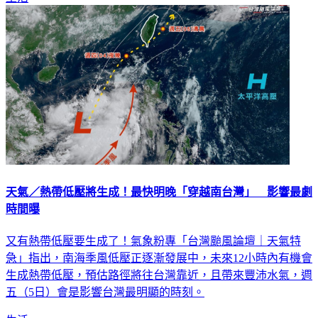
天氣／熱帶低壓將生成！最快明晚「穿越南台灣」 影響最劇
時間曝
又有熱帶低壓要生成了！氣象粉專「台灣颱風論壇｜天氣特
急」指出，南海季風低壓正逐漸發展中，未來12小時內有機會
生成熱帶低壓，預估路徑將往台灣靠近，且帶來豐沛水氣，週
五（5日）會是影響台灣最明顯的時刻。