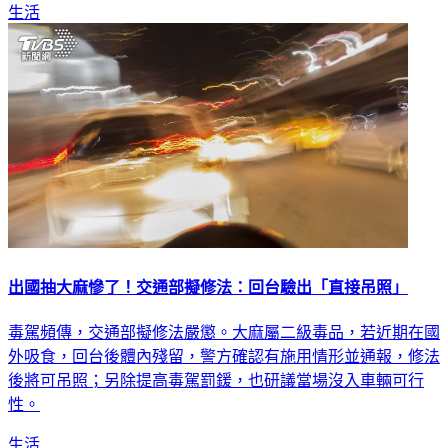
生活
出國抽大麻慘了！交通部擬修法：回台驗出「直接吊照」
毒駕頻傳，交通部擬修法嚴懲。大麻屬二級毒品，若近期在國
外吸食，回台後體內殘留，警方確認有施用情形並通報，修法
後將可吊照；另除提高毒駕罰鍰，也研議當場沒入車輛可行
性。
生活