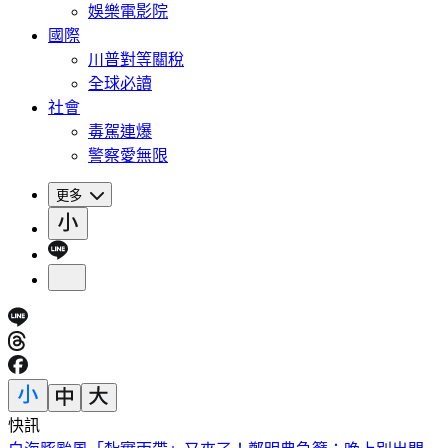
娛樂電影院
國際
川普對等關稅
全球必讀
社會
毒駕連爆
警察愛無限
更多
快訊