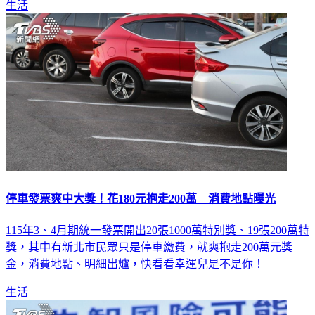
生活
停車發票爽中大獎！花180元抱走200萬 消費地點曝光
115年3、4月期統一發票開出20張1000萬特別獎、19張200萬特
獎，其中有新北市民眾只是停車繳費，就爽抱走200萬元獎
金，消費地點、明細出爐，快看看幸運兒是不是你！
生活