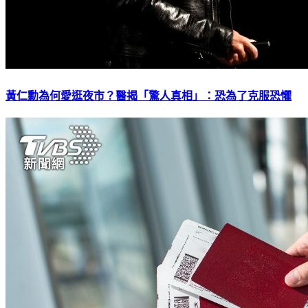
黃仁勳為何愛逛夜市？醫揭「驚人真相」：恐為了克服恐懼