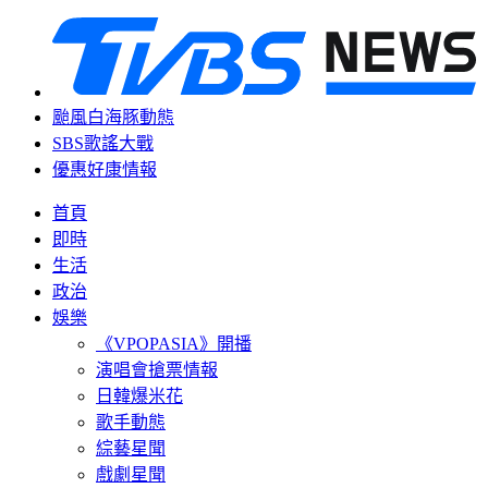
颱風白海豚動態
SBS歌謠大戰
優惠好康情報
首頁
即時
生活
政治
娛樂
《VPOPASIA》開播
演唱會搶票情報
日韓爆米花
歌手動態
綜藝星聞
戲劇星聞