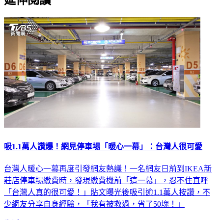
吸1.1萬人讚爆！網見停車場「暖心一幕」：台灣人很可愛
台灣人暖心一幕再度引發網友熱議！一名網友日前到IKEA新
莊店停車場繳費時，發現繳費機前「這一幕」，忍不住直呼
「台灣人真的很可愛！」貼文曝光後吸引逾1.1萬人按讚，不
少網友分享自身經驗，「我有被救過，省了50塊！」