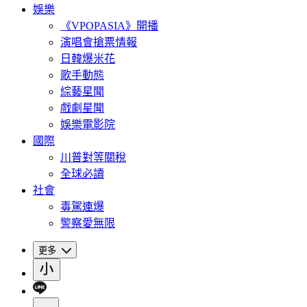
娛樂
《VPOPASIA》開播
演唱會搶票情報
日韓爆米花
歌手動態
綜藝星聞
戲劇星聞
娛樂電影院
國際
川普對等關稅
全球必讀
社會
毒駕連爆
警察愛無限
更多