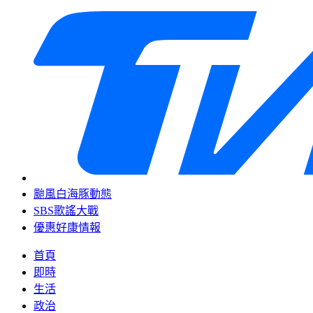
颱風白海豚動態
SBS歌謠大戰
優惠好康情報
首頁
即時
生活
政治