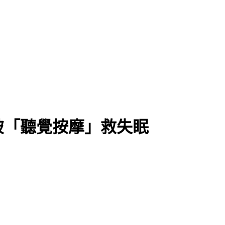
破「聽覺按摩」救失眠