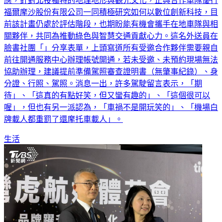
應，針對北投獨特的地理地形與觀光文化，正與合作車隊優行
福爾摩沙股份有限公司一同積極研究如何以數位創新科技，目
前該計畫仍處於評估階段，也期盼能有機會攜手在地車隊與相
關夥伴，共同為推動綠色與智慧交通貢獻心力。這名外送員在
臉書社團「」分享表單，上頭寫道所有受邀合作夥伴需要親自
前往開通服務中心辦理帳號開通，若未受邀、未預約現場無法
協助辦理，建議提前準備駕照審查證明書（無肇事紀錄）、身
分證、行照、駕照。消息一出，許多駕駛留言表示，「期
待」、「這真的有點好笑，但又蠻有趣的」、「這個很可以
喔」，但也有另一派認為，「車禍不是開玩笑的」、「機場白
牌載人都重罰了還摩托車載人」。
生活