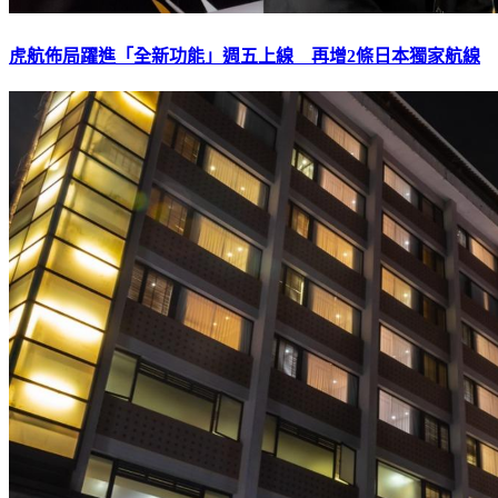
虎航佈局躍進「全新功能」週五上線 再增2條日本獨家航線