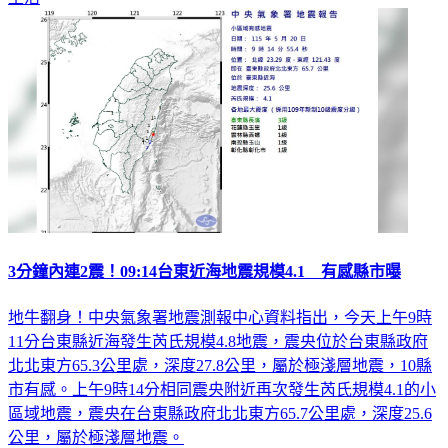
3分鐘內連2震！09:14台東近海地震規模4.1 有感縣市曝
地牛翻身！中央氣象署地震測報中心資料指出，今天上午9時
11分台東縣近海發生芮氏規模4.8地震，震央位於台東縣政府
北北東方65.3公里處，深度27.8公里，屬於極淺層地震，10縣
市有感。上午9時14分相同震央附近再次發生芮氏規模4.1的小
區域地震，震央在台東縣政府北北東方65.7公里處，深度25.6
公里，屬於極淺層地震。