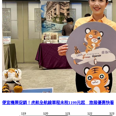
便宜機票促銷！虎航全航線單程未稅1199元起 旅展優惠快看