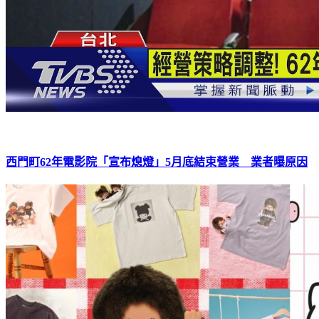
西門町62年電影院「宣布熄燈」5月底結束營業 業者曝原因