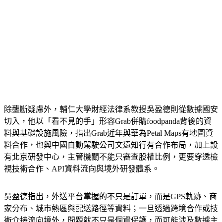
除壟斷疑慮外，輔仁大學財經法律系教授吳盈德則從數據國安
切入，他以「看不見的手」形容Grab併購foodpanda背後的資
料與基礎設施風險，指出Grab近年與華為Petal Maps有地圖資
料合作，也與中國自動駕駛公司文遠知行有合作布局，加上設
有北京研發中心，主管機關不能只審查股權比例，更要穿透檢
視技術合作、API資料流向與境外研發體系。
吳盈德指出，外送平台掌握的不只是訂單，而是GPS軌跡、商
家分布、城市熱區與配送路徑等資料；一旦透過跨境合作或技
術介接流向境外，問題就不只是個資保護，而可能涉及數據主