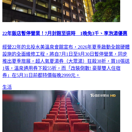
22年飯店暫停營業！7月封館至這時 1晚免3千、享泡湯優惠
經營22年的北投水美溫泉會館宣布，2026年夏季啟動全館硬體
設施的全面維修工程，將自7月1日至9月30日暫停營業，同步
推出夏季旅展，超人氣夏湯券（大眾湯）狂殺38折，買10張送
1張，溫泉通用券下殺55折，而「改裝倒數! 豪華雙人住宿
券」在5月31日前都特價每晚2999元。
生活