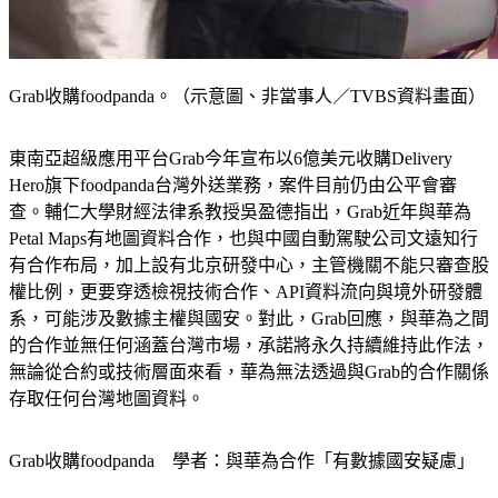
Grab收購foodpanda。（示意圖、非當事人／TVBS資料畫面）
東南亞超級應用平台Grab今年宣布以6億美元收購Delivery 
Hero旗下foodpanda台灣外送業務，案件目前仍由公平會審
查。輔仁大學財經法律系教授吳盈德指出，Grab近年與華為
Petal Maps有地圖資料合作，也與中國自動駕駛公司文遠知行
有合作布局，加上設有北京研發中心，主管機關不能只審查股
權比例，更要穿透檢視技術合作、API資料流向與境外研發體
系，可能涉及數據主權與國安。對此，Grab回應，與華為之間
的合作並無任何涵蓋台灣市場，承諾將永久持續維持此作法，
無論從合約或技術層面來看，華為無法透過與Grab的合作關係
存取任何台灣地圖資料。
Grab收購foodpanda　學者：與華為合作「有數據國安疑慮」