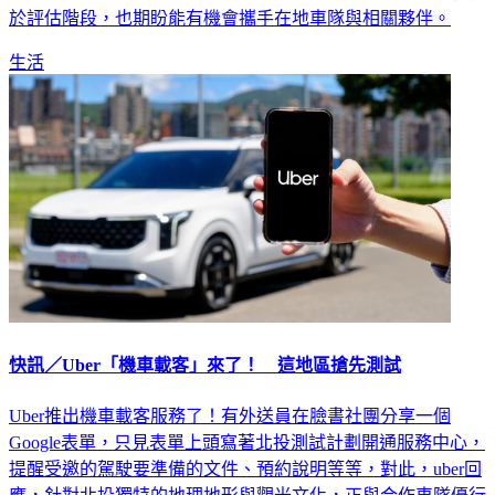
於評估階段，也期盼能有機會攜手在地車隊與相關夥伴。
生活
快訊／Uber「機車載客」來了！ 這地區搶先測試
Uber推出機車載客服務了！有外送員在臉書社團分享一個
Google表單，只見表單上頭寫著北投測試計劃開通服務中心，
提醒受邀的駕駛要準備的文件、預約說明等等，對此，uber回