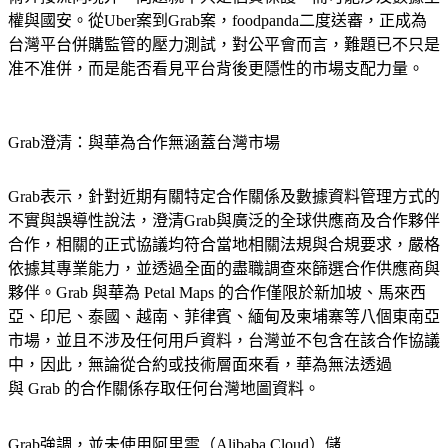
權與國安。從Uber案到Grab案，foodpanda二度送審，正成為
台灣平台併購監管的壓力測試，對公平會而言，難題已不只是
准不准併，而是能否看見平台背後更隱性的市場支配力量。
Grab澄清：與華為合作無涵蓋台灣市場
Grab表示，針對近期有關特定合作關係及數據資料管理方式的
不實與誤導性說法，澄清Grab與廣泛的全球供應商及合作夥伴
合作，相關的正式協議均符合當地相關法規與合規要求，嚴格
依據其專業能力，並透過全面的盡職調查來篩選合作供應商與
夥伴。Grab 與華為 Petal Maps 的合作僅限於新加坡、馬來西
亞、印尼、泰國、越南、菲律賓、緬甸及柬埔寨等八個東南亞
市場，並且不涉及任何用戶資料，台灣並不包含在該合作協議
中，因此，無論從合約或技術層面來看，華為無法透過
與 Grab 的合作關係存取任何台灣地圖資料。
Grab強調，並未使用阿里雲（Alibaba Cloud）儲