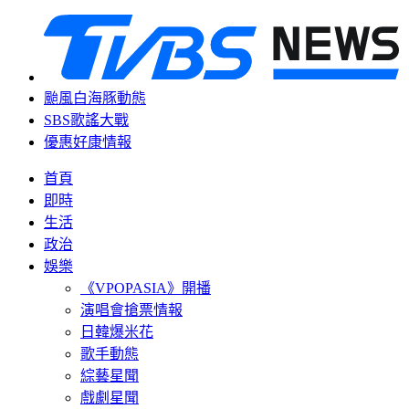
颱風白海豚動態
SBS歌謠大戰
優惠好康情報
首頁
即時
生活
政治
娛樂
《VPOPASIA》開播
演唱會搶票情報
日韓爆米花
歌手動態
綜藝星聞
戲劇星聞