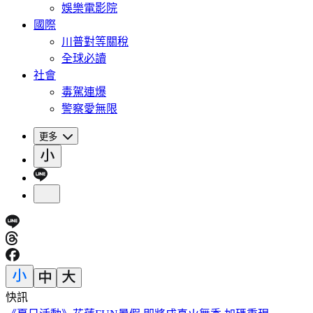
娛樂電影院
國際
川普對等關稅
全球必讀
社會
毒駕連爆
警察愛無限
更多
快訊