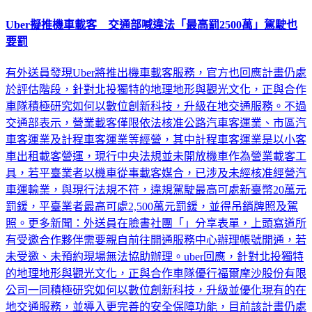
Uber擬推機車載客 交通部喊違法「最高罰2500萬」駕駛也
要罰
有外送員發現Uber將推出機車載客服務，官方也回應計畫仍處
於評估階段，針對北投獨特的地理地形與觀光文化，正與合作
車隊積極研究如何以數位創新科技，升級在地交通服務。不過
交通部表示，營業載客僅限依法核准公路汽車客運業、市區汽
車客運業及計程車客運業等經營，其中計程車客運業是以小客
車出租載客營運，現行中央法規並未開放機車作為營業載客工
具，若平臺業者以機車從事載客媒合，已涉及未經核准經營汽
車運輸業，與現行法規不符，違規駕駛最高可處新臺幣20萬元
罰鍰，平臺業者最高可處2,500萬元罰鍰，並得吊銷牌照及駕
照。更多新聞：外送員在臉書社團「」分享表單，上頭寫道所
有受邀合作夥伴需要親自前往開通服務中心辦理帳號開通，若
未受邀、未預約現場無法協助辦理。uber回應，針對北投獨特
的地理地形與觀光文化，正與合作車隊優行福爾摩沙股份有限
公司一同積極研究如何以數位創新科技，升級並優化現有的在
地交通服務，並導入更完善的安全保障功能，目前該計畫仍處