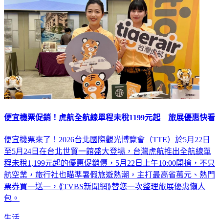
便宜機票促銷！虎航全航線單程未稅1199元起 旅展優惠快看
便宜機票來了！2026台北國際觀光博覽會（TTE）於5月22日
至5月24日在台北世貿一館盛大登場，台灣虎航推出全航線單
程未稅1,199元起的優惠促銷價，5月22日上午10:00開搶，不只
航空業，旅行社也瞄準暑假旅遊熱潮，主打最高省萬元、熱門
票券買一送一，⟪TVBS新聞網⟫替您一次整理旅展優惠懶人
包。
生活