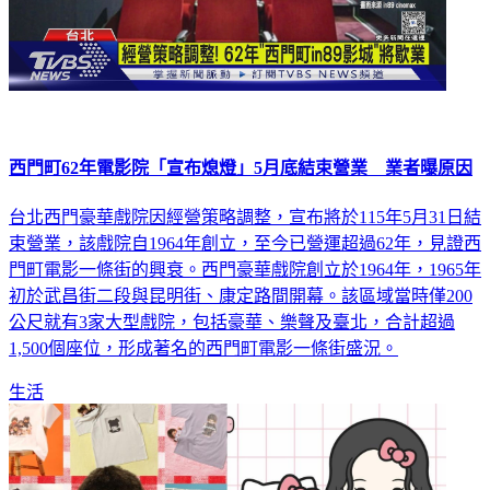
西門町62年電影院「宣布熄燈」5月底結束營業 業者曝原因
台北西門豪華戲院因經營策略調整，宣布將於115年5月31日結
束營業，該戲院自1964年創立，至今已營運超過62年，見證西
門町電影一條街的興衰。西門豪華戲院創立於1964年，1965年
初於武昌街二段與昆明街、康定路間開幕。該區域當時僅200
公尺就有3家大型戲院，包括豪華、樂聲及臺北，合計超過
1,500個座位，形成著名的西門町電影一條街盛況。
生活