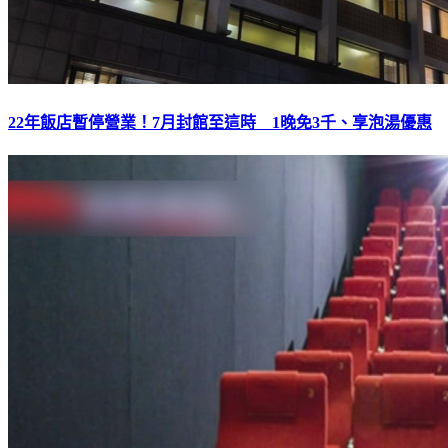
22年飯店暫停營業！7月封館至這時 1晚免3千、享泡湯優惠