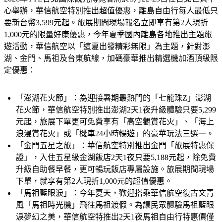
心舉辦，華信航空特別推出超值優惠，離島自由行每人最低只
要新台幣3,599元起。旅展期間現場報名立即享有第2人現折
1,000元的限量好康優惠，今年夏季國內離島各地推出主題旅
遊活動，華信航空以「這夏出發精彩無限」為主題，針對澎
湖、金門、馬祖及台東航線，加碼豪華推出精選機加酒頂級限
定優惠：
「澎湖花火節」：為迎接暑期最熱門的「七龍珠Z」澎湖
花火節，華信航空特別推出澎湖2天1夜升級體驗只要5,299
元起，旅展下單更可免費享有「高空觀賞花火」、「海上
浪漫賞花火」或「機車24小時暢遊」的豪華玩法三選一。
「金門五星之旅」：華信航空特別推出金門「旅展特惠保
證」，入住五星級金湖飯店2天1夜只要5,188元起，除免費
升級自助餐早餐，更可暢玩飯店專屬設施。旅展期間現場
下單，就享有第2人現折1,000元的超值優惠。
「馬祖藍眼淚」：今年夏天，歡迎搭乘華信航空復古文青
風「馬祖時光機」飛往馬祖渡假。為讓民眾體驗馬祖藍眼
淚夢幻之美，華信航空特推出2天1夜馬祖自由行特惠價僅