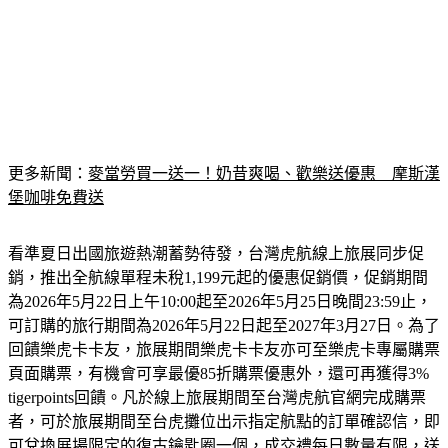
更多新聞：
麥當勞買一送一！奶昔爽喝、歡樂送優惠　摩斯漢
堡咖啡免費送
看準夏日出國旅遊熱潮蓄勢待發，台灣虎航線上旅展同步促
銷，推出全航線單程未稅1,199元起的優惠促銷價，促銷期間
為2026年5月22日上午10:00起至2026年5月25日晚間23:59止，
可訂購的旅行期間為2026年5月22日起至2027年3月27日。為了
回饋樂虎卡卡友，旅展期間樂虎卡卡友亦可至樂虎卡專屬購票
頁面購票，有機會可享最優85折購票優惠外，還可再獲得3% 
tigerpoints回饋。凡於線上旅展期間至台灣虎航官網完成購票
者，可於旅展期間至台虎攤位出示指定航點的訂單確認信，即
可兌換展場限定的復古鑰匙圈一個，成交禮每日數量有限，送