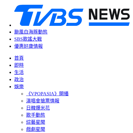
颱風白海豚動態
SBS歌謠大戰
優惠好康情報
首頁
即時
生活
政治
娛樂
《VPOPASIA》開播
演唱會搶票情報
日韓爆米花
歌手動態
綜藝星聞
戲劇星聞