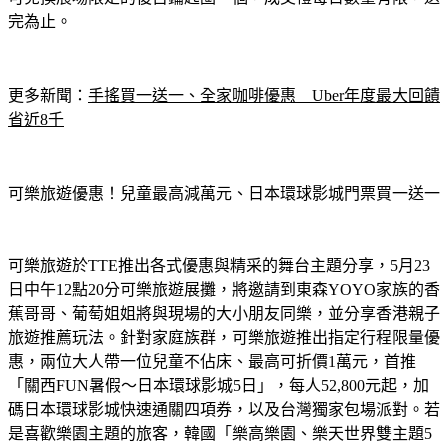
完為止。
更多新聞：
手搖買一送一、全家咖啡優惠　Uber年度最大回饋
省近8千
可樂旅遊優惠！兒童最高減萬元、日本環球影城門票買一送一
可樂旅遊於TTE推出各式優惠與精采的舞台主題分享，5月23
日中午12點20分可樂旅遊展攤，將邀請到東森YOYO家族的香
蕉哥哥、葡萄姐姐將與現場的大小朋友同樂，並分享香港親子
旅遊推薦玩法。針對家庭族群，可樂旅遊推出指定行程限量優
惠，兩位大人帶一位兒童不佔床、最高可折價1萬元，首推
「關西FUN暑假～日本環球影城5日」，每人52,800元起，加
碼日本環球影城快速通關四項券，以及台灣獨家包場派對。若
是喜歡樂園主題的旅客，韓國「樂高樂園、樂天世界雙主題5