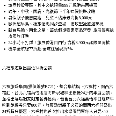
爆品秒殺專區，其中必搶限量999元峴港來回機票
端午、中秋、國慶、光復節下半年連假旅遊攻略
暑假親子優惠開跑　兒童不佔床最高折8,000元
歐洲超早鳥、獨旅優惠同步登場　搶攻聖誕旅遊商機
新台馬輪、南北之星、華信假期獨家商品齊發  旅展優惠搶
攻國旅旺季
24小時不打烊！旅展香港自由行 含稅8,900元起限量開搶
機票全航線77折起 全球住宿現折5%
六福旅遊祭出最低24折回饋
六福旅遊集團(攤位編號B721)，整合集結旗下六福村、關西六
福莊、台北六福萬怡酒店將於現場釋出最低24折的年度回饋，
並推出展場獨家限定餐券優惠，包含台北六福萬怡平日爐烤牛
吃到飽餐券只要800元，旅展熱銷親子必買的關西六福莊祭出
24折超狂優惠，六福村也首次推出水樂園門票每人只要350