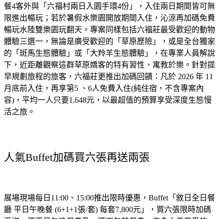
餐4客外與「六福村兩日入園手環4份」，入住兩日期間皆可無
限進出暢玩；若於暑假水樂園開放期間入住，沁涼再加碼免費
暢玩水陸雙樂園玩翻天。專案同樣包括六福莊最受歡迎的動物
體驗三選一，無論是廣受歡迎的「草原歷險」，或是全台獨家
的「斑馬生態體驗」或「大羚羊生態體驗」，在專業人員解說
下，近距離觀察這群草原嬌客的特有習性、寓教於樂。針對提
早規劃旅程的旅客，六福莊更推出加碼回饋：凡於 2026 年 11 
月底前入住，再享第5 、6人免費入住(純住宿，不含專案內
容)，平均一人只要1,648元，以最超值的預算享受深度生態慢
活之旅。
人氣Buffet加碼買六張再送兩張
展場現場每日11:00、15:00推出限時優惠，Buffet「敘日全日餐
廳 平日午晚餐 (6+1+1張/套) 每套7,800元」，買六張限時加碼