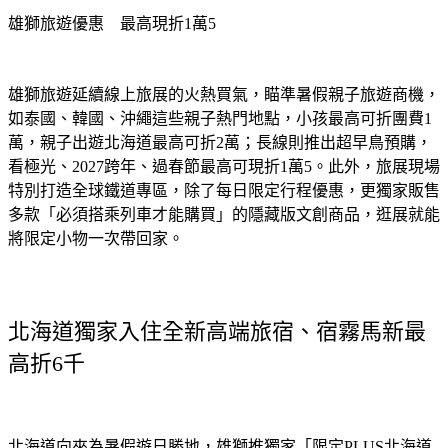
雄獅旅遊優惠　最高現折1萬5
雄獅旅遊延續線上旅展的火熱買氣，瞄準暑假親子旅遊商機，
如泰國、韓國、沖繩這些親子熱門地點，小孩最高可折團費1
萬，親子出遊北海道最高可折2萬；長線則推出超早鳥預購，
看極光、2027跨年、過春節最高可現折1萬5。此外，旅展現場
特別打造全球鐵道專區，除了每日限定行程優惠，更獨家販售
多款「必須搭乘列車才能購買」的隱藏版文創商品，逛展就能
將限定小物一次帶回家。
北海道獨家入住全新高端旅宿、宿霧馬新最
高折6千
北海道向來為暑假遊日勝地，雄獅推獨家「限定PLUS北海道