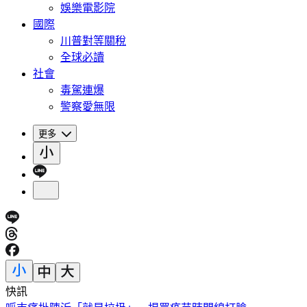
娛樂電影院
國際
川普對等關稅
全球必讀
社會
毒駕連爆
警察愛無限
更多
快訊