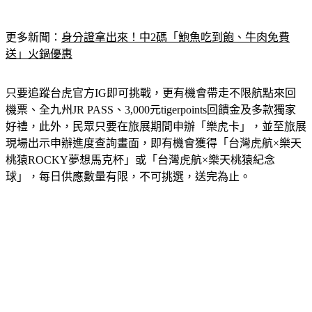
更多新聞：
身分證拿出來！中2碼「鮑魚吃到飽、牛肉免費
送」火鍋優惠
只要追蹤台虎官方IG即可挑戰，更有機會帶走不限航點來回
機票、全九州JR PASS、3,000元tigerpoints回饋金及多款獨家
好禮，此外，民眾只要在旅展期間申辦「樂虎卡」，並至旅展
現場出示申辦進度查詢畫面，即有機會獲得「台灣虎航×樂天
桃猿ROCKY夢想馬克杯」或「台灣虎航×樂天桃猿紀念
球」，每日供應數量有限，不可挑選，送完為止。