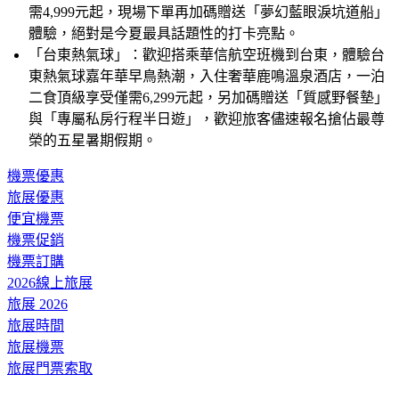
需4,999元起，現場下單再加碼贈送「夢幻藍眼淚坑道船」
體驗，絕對是今夏最具話題性的打卡亮點。
「台東熱氣球」：歡迎搭乘華信航空班機到台東，體驗台
東熱氣球嘉年華早鳥熱潮，入住奢華鹿鳴溫泉酒店，一泊
二食頂級享受僅需6,299元起，另加碼贈送「質感野餐墊」
與「專屬私房行程半日遊」，歡迎旅客儘速報名搶佔最尊
榮的五星暑期假期。
機票優惠
旅展優惠
便宜機票
機票促銷
機票訂購
2026線上旅展
旅展 2026
旅展時間
旅展機票
旅展門票索取