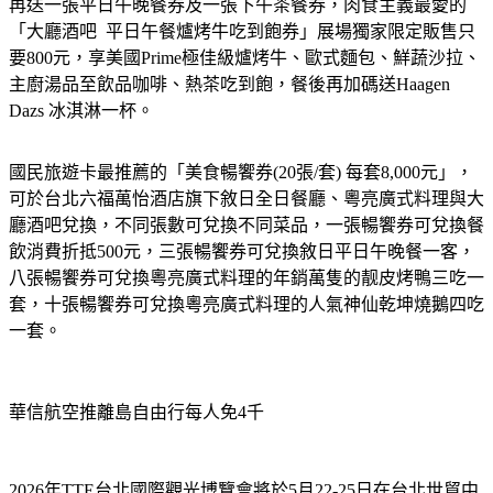
再送一張平日午晚餐券及一張下午茶餐券，肉食主義最愛的
「大廳酒吧  平日午餐爐烤牛吃到飽券」展場獨家限定販售只
要800元，享美國Prime極佳級爐烤牛、歐式麵包、鮮蔬沙拉、
主廚湯品至飲品咖啡、熱茶吃到飽，餐後再加碼送Haagen 
Dazs 冰淇淋一杯。
國民旅遊卡最推薦的「美食暢饗券(20張/套) 每套8,000元」，
可於台北六福萬怡酒店旗下敘日全日餐廳、粵亮廣式料理與大
廳酒吧兌換，不同張數可兌換不同菜品，一張暢饗券可兌換餐
飲消費折抵500元，三張暢饗券可兌換敘日平日午晚餐一客，
八張暢饗券可兌換粵亮廣式料理的年銷萬隻的靓皮烤鴨三吃一
套，十張暢饗券可兌換粵亮廣式料理的人氣神仙乾坤燒鵝四吃
一套。
華信航空推離島自由行每人免4千
2026年TTE台北國際觀光博覽會將於5月22-25日在台北世貿中