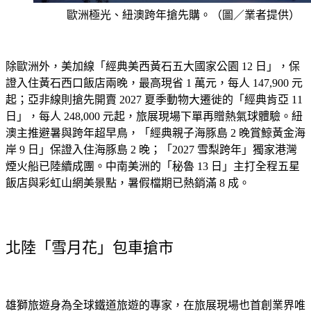
歐洲極光、紐澳跨年搶先購。（圖／業者提供）
除歐洲外，美加線「經典美西黃石五大國家公園 12 日」，保
證入住黃石西口飯店兩晚，最高現省 1 萬元，每人 147,900 元
起；亞非線則搶先開賣 2027 夏季動物大遷徙的「經典肯亞 11 
日」，每人 248,000 元起，旅展現場下單再贈熱氣球體驗。紐
澳主推避暑與跨年超早鳥，「經典親子海豚島 2 晚賞鯨黃金海
岸 9 日」保證入住海豚島 2 晚；「2027 雪梨跨年」獨家港灣
煙火船已陸續成團。中南美洲的「秘魯 13 日」主打全程五星
飯店與彩虹山網美景點，暑假檔期已熱銷滿 8 成。
北陸「雪月花」包車搶市
雄獅旅遊身為全球鐵道旅遊的專家，在旅展現場也首創業界唯