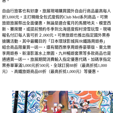
惠。
自由行旅客也有好康，旅展現場購買國外自由行商品最高每人
折3,000元。主打精緻全包式度假的Club Med系列商品，可樂
旅遊旅展祭出全面優惠，無論是適合蜜月的馬爾地夫、模里西
斯、賽席爾，或提前預約冬季到北海道度假村滑雪玩雪，現場
報名付訂每人皆可折２,000元。可樂旅遊也推出指定國外票券
搶購活動，其中最矚目的「日本環球影城與JR鐵路周遊券」
組合商品限量買一送一，還有關西樂享周遊券豪華版、東北樂
享周遊券、新濠影滙水上樂園、九州暢遊套票等多款商品也是
通通買一送一。旅展期間消費輸入指定優惠代碼，加碼享指定
票券單筆滿5,000元折500元、全球訂房88折（最高折抵1,000
元）、高鐵旅遊商品69折（最高折抵1,000元）等優惠。