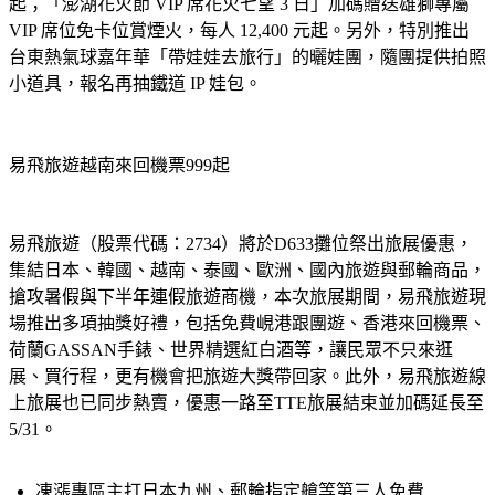
起；「澎湖花火節 VIP 席花火七望 3 日」加碼贈送雄獅專屬 
VIP 席位免卡位賞煙火，每人 12,400 元起。另外，特別推出
台東熱氣球嘉年華「帶娃娃去旅行」的曬娃團，隨團提供拍照
小道具，報名再抽鐵道 IP 娃包。
易飛旅遊越南來回機票999起
易飛旅遊（股票代碼：2734）將於D633攤位祭出旅展優惠，
集結日本、韓國、越南、泰國、歐洲、國內旅遊與郵輪商品，
搶攻暑假與下半年連假旅遊商機，本次旅展期間，易飛旅遊現
場推出多項抽獎好禮，包括免費峴港跟團遊、香港來回機票、
荷蘭GASSAN手錶、世界精選紅白酒等，讓民眾不只來逛
展、買行程，更有機會把旅遊大獎帶回家。此外，易飛旅遊線
上旅展也已同步熱賣，優惠一路至TTE旅展結束並加碼延長至
5/31。
凍漲專區主打日本九州、郵輪指定艙等第三人免費