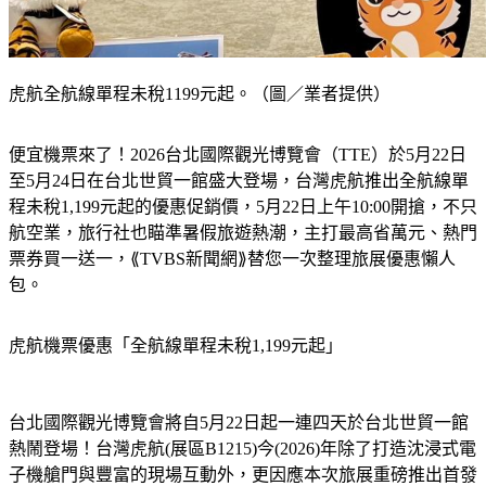
虎航全航線單程未稅1199元起。（圖／業者提供）
便宜機票來了！2026台北國際觀光博覽會（TTE）於5月22日
至5月24日在台北世貿一館盛大登場，台灣虎航推出全航線單
程未稅1,199元起的優惠促銷價，5月22日上午10:00開搶，不只
航空業，旅行社也瞄準暑假旅遊熱潮，主打最高省萬元、熱門
票券買一送一，⟪TVBS新聞網⟫替您一次整理旅展優惠懶人
包。
虎航機票優惠「全航線單程未稅1,199元起」
台北國際觀光博覽會將自5月22日起一連四天於台北世貿一館
熱鬧登場！台灣虎航(展區B1215)今(2026)年除了打造沈浸式電
子機艙門與豐富的現場互動外，更因應本次旅展重磅推出首發