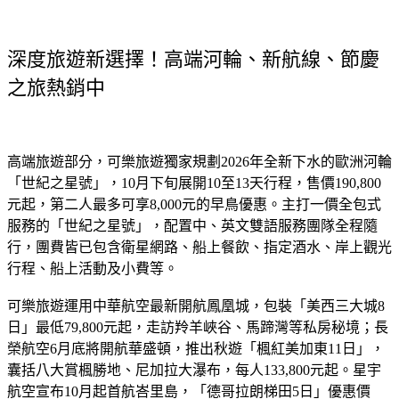
深度旅遊新選擇！高端河輪、新航線、節慶
之旅熱銷中
高端旅遊部分，可樂旅遊獨家規劃2026年全新下水的歐洲河輪
「世紀之星號」，10月下旬展開10至13天行程，售價190,800
元起，第二人最多可享8,000元的早鳥優惠。主打一價全包式
服務的「世紀之星號」，配置中、英文雙語服務團隊全程隨
行，團費皆已包含衛星網路、船上餐飲、指定酒水、岸上觀光
行程、船上活動及小費等。
可樂旅遊運用中華航空最新開航鳳凰城，包裝「美西三大城8
日」最低79,800元起，走訪羚羊峽谷、馬蹄灣等私房秘境；長
榮航空6月底將開航華盛頓，推出秋遊「楓紅美加東11日」，
囊括八大賞楓勝地、尼加拉大瀑布，每人133,800元起。星宇
航空宣布10月起首航峇里島，「德哥拉朗梯田5日」優惠價