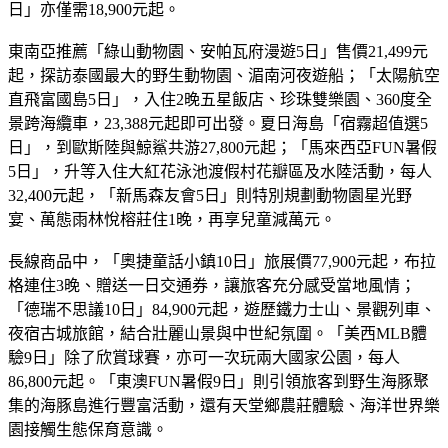
日」亦僅需18,900元起。
東南亞推薦「綠山動物園、安帕瓦府漫遊5日」售價21,499元
起，探訪泰國最大的野生動物園、湄南河夜遊船；「太陽航空
直飛富國島5日」，入住2晚五星飯店、珍珠雙樂園、360度全
景跨海纜車，23,388元起即可出發。夏日海島「宿霧超值選5
日」，到歐斯陸與鯨鯊共游27,800元起；「馬來西亞FUN暑假
5日」，升等入住大紅花泳池渡假村花瓣區及水陸活動，每人
32,400元起，「新馬森友會5日」則特別規劃動物園星光野
宴、萬態雨林悅榕莊住1晚，再享兒童減萬元。
長線商品中，「奧捷童話小鎮10日」旅展價77,900元起，布拉
格連住3晚、贈送一日交通券，讓旅客充分感受當地風情；
「德瑞不思議10日」84,900元起，遊歷鐵力士山、景觀列車、
夜宿古城旅館，結合壯麗山景與中世紀氛圍。「美西MLB體
驗9日」除了欣賞球賽，亦可一次玩兩大國家公園，每人
86,800元起。「東澳FUN暑假9日」則引領旅客到野生海豚聚
集的海豚島進行豐富活動，還有天堂鄉農莊體驗、海洋世界樂
園接觸生態保育意識。