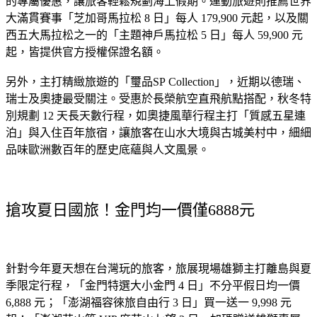
的專屬優惠，讓旅客輕鬆規劃海上假期。運動旅遊則推薦世界
大滿貫賽事「芝加哥馬拉松 8 日」每人 179,900 元起，以及關
西五大馬拉松之一的「主題神戶馬拉松 5 日」每人 59,900 元
起，皆提供官方授權保證名額。
另外，主打精緻旅遊的「璽品SP Collection」，近期以德瑞、
瑞士及奧捷最受關注。受惠於長榮航空直飛航點搭配，秋冬特
別規劃 12 天長天數行程，如奧捷風華行程主打「質感五星連
泊」與入住百年旅宿，讓旅客在山水大境與古城美村中，細細
品味歐洲數百年的歷史底蘊與人文風景。
搶攻夏日國旅！金門均一價僅6888元
針對今年夏天想在台灣玩的旅客，旅展現場雄獅主打離島與夏
季限定行程，「金門特選大小金門 4 日」不分平假日均一價 
6,888 元；「澎湖福容徠旅自由行 3 日」買一送一 9,998 元