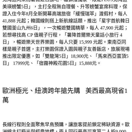
美瑛螃蟹5日」，主打全程無自理餐、升等螃蟹宴席料理，保
證入住今年8月全新開幕高端旅宿「緩慢瑞萃」渡假村，每人 
41,888 元起；韓國線則搭上新航線話題，推出「星宇首航韓日
雙國釜山九州6日」，一次暢遊雙國精華，每人 47,900 元起；
若想尋找高 CP 值親子行程，「暑降首爾樂天童話小旅行 4 
日」，暢遊樂天世界樂園，每人只要 15,999 元起。東南亞同
樣是親子首選，主打樂園保證入園與親子友善飯店，旅展現場
推出限定優惠，如「雙龍灣5日」18,900元、「馬來西亞雲頂5
日」 17999元、「宿霧神殿花園5日」15,888元。
歐洲極光、紐澳跨年搶先購   美西最高現省1
萬
長線行程則全面聚焦早鳥預購，讓旅客提前鎖定稀缺資源。歐
洲線主打極光與經典地標，兩人同行最高可享第二人折9,000