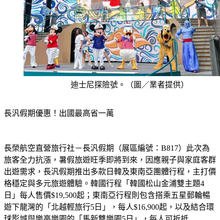
迪士尼探險號。（圖／業者提供）
長汎假期優惠！出國最高省一萬
長榮航空直營旅行社－長汎假期（展區編號：B817）此次為
旅客全力抗漲，暑假旅遊旺季即將到來，因應親子與家庭客群
出遊需求，長汎假期推出多款日韓及東南亞團體行程，主打價
格穩定與多元旅遊體驗。韓國行程「韓國松山金浦雙主題4
日」每人售價$19,500起；東南亞行程則包含搭乘五星郵輪暢
遊下龍灣的「北越輕旅行5日」，每人$16,900起，以及結合環
球影城與樂高樂園的「馬新雙樂園5日」，每人可折抵