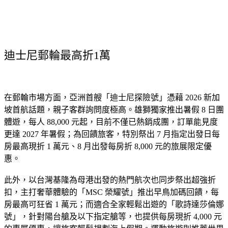
迪士尼郵輪最高折1萬
在郵輪市場方面，亞洲首艘「迪士尼探險號」憑藉 2026 新加
坡首航話題，親子客群詢問度極高。雄獅獨家推出暑假 8 日團
體遊，每人 88,000 元起，目前不僅已熱銷成團，訂單能見度
更達 2027 年暑假；為回饋旅客，特別祭出 7 月指定出發日每
房最高現折 1 萬元、8 月出發每房折 8,000 元的旅展限定優
惠。
此外，以台灣基隆為母港出發的熱門航次也同步祭出超強折
扣，主打奢華體驗的「MSC 榮耀號」推出早鳥加碼回饋，每
房最高可狂省 1 萬元；而適合全家輕鬆出遊的「歌詩達莎倫娜
號」，針對陽台艙及以下指定艙等，也提供每房現折 4,000 元