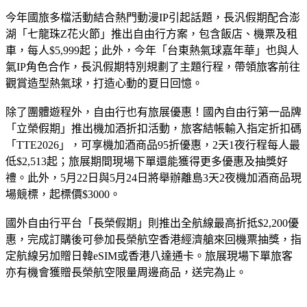
今年國旅多檔活動結合熱門動漫IP引起話題，長汎假期配合澎
湖「七龍珠Z花火節」推出自由行方案，包含飯店、機票及租
車，每人$5,999起；此外，今年「台東熱氣球嘉年華」也與人
氣IP角色合作，長汎假期特別規劃了主題行程，帶領旅客前往
觀賞造型熱氣球，打造心動的夏日回憶。
除了團體遊程外，自由行也有旅展優惠！國內自由行第一品牌
「立榮假期」推出機加酒折扣活動，旅客結帳輸入指定折扣碼
「TTE2026」，可享機加酒商品95折優惠，2天1夜行程每人最
低$2,513起；旅展期間現場下單還能獲得更多優惠及抽獎好
禮。此外，5月22日與5月24日將舉辦離島3天2夜機加酒商品現
場競標，起標價$3000。
國外自由行平台「長榮假期」則推出全航線最高折抵$2,200優
惠，完成訂購後可參加長榮航空香港經濟艙來回機票抽獎，指
定航線另加贈日韓eSIM或香港八達通卡。旅展現場下單旅客
亦有機會獲贈長榮航空限量周邊商品，送完為止。