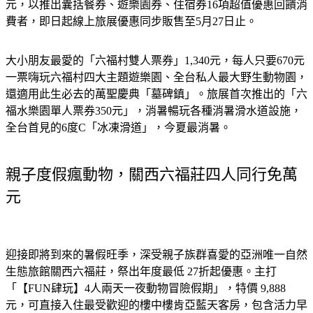
元，以推出囊括餐券、遊樂園券、住宿券16項超值優惠回饋消
費者，即日起線上旅展優惠同步販售至5月27日止。
大小朋友最愛的「六福村雙人票券」1,340元，每人只要670元
一票嗨玩六福村四大主題遊樂園、全台私人最大野生動物園，
還適用此生必去的萬聖慶典「墓碑鎮」。旅展首次推出的「六
福水樂園單人票券350元」，消暑暢玩各種消暑滑水道設施，
全台首見的6度C「冰凍滑道」，今夏最消暑。
親子度假瘋動物，關西六福莊四人同行免萬
元
迎接即將到來的暑假旺季，深受親子族群喜愛的亞洲唯一自然
生態旅館關西六福莊，祭出年度最低 27折起優惠。主打
「【FUN肆玩】4人兩天一夜動物冒險假期」，特價 9,888
元，可直接入住最受歡迎的樓中樓肯亞藍天客房，包含活力早