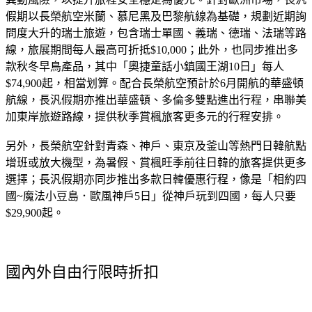
假期以長榮航空米蘭、慕尼黑及巴黎航線為基礎，規劃近期詢
問度大升的瑞士旅遊，包含瑞士單國、義瑞、德瑞、法瑞等路
線，旅展期間每人最高可折抵$10,000；此外，也同步推出多
款秋冬早鳥產品，其中「奧捷童話小鎮國王湖10日」每人
$74,900起，相當划算。配合長榮航空預計於6月開航的華盛頓
航線，長汎假期亦推出華盛頓、多倫多雙點進出行程，串聯美
加東岸旅遊路線，提供秋季賞楓旅客更多元的行程安排。
另外，長榮航空針對青森、神戶、東京及釜山等熱門日韓航點
增班或放大機型，為暑假、賞楓旺季前往日韓的旅客提供更多
選擇；長汎假期亦同步推出多款日韓優惠行程，像是「相約四
國~魔法小豆島．歐風神戶5日」從神戶玩到四國，每人只要
$29,900起。
國內外自由行限時折扣