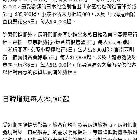
$2,000。最受歡迎的日本旅遊則推出「水蜜桃吃到飽環球影城
5日」$35,900起，小孩不佔床再折$5,000，以及「北海道函館
富良野花火5日」每人$38,900起。
除暑假檔期外，長汎假期亦同步推出多款日韓及東南亞優惠行
程，包括「東京輕旅行~鎌倉箱根螃蟹5日」每人$25,900起、
「潮玩關西~京阪小資輕旅行5日」每人$26,900起；東南亞則
有「宿霧特賣會鯨鯊5日」每人$17,888起，以及「龍蝦隨便吃
泰國不玩水5日」每人$19,900起，在票價調漲之際仍提供旅客
以相對實惠的預算規劃海外旅程。
日韓增班每人29,900起
受近期國際情勢影響，旅客在規劃歐美長線旅遊時，長汎假期
發現對於「直飛航點」的需求明顯提升，考量降低轉機與航班
異動風險，以提升旅程安全穩定為優先。針對歐洲市場，長汎