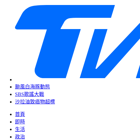
颱風白海豚動態
SBS歌謠大戰
沙拉油致癌物超標
首頁
即時
生活
政治