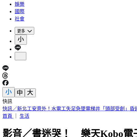
娛樂
國際
社會
更多
快訊
《夏日活動》航海王首度降臨花蓮鯉魚潭FUN暑假活動
首頁
｜
生活
影音／書迷哭！ 樂天Kobo