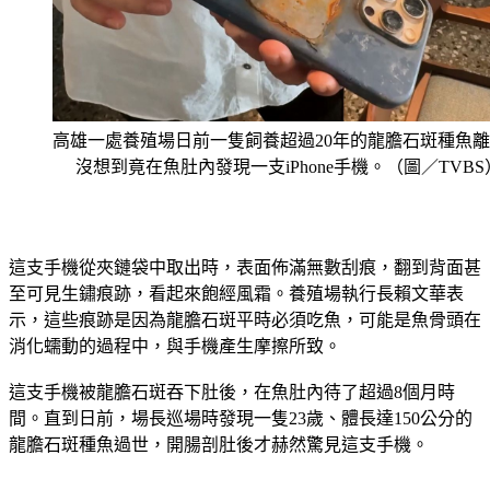
高雄一處養殖場日前一隻飼養超過20年的龍膽石斑種魚
沒想到竟在魚肚內發現一支iPhone手機。（圖／TVBS
這支手機從夾鏈袋中取出時，表面佈滿無數刮痕，翻到背面甚
至可見生鏽痕跡，看起來飽經風霜。養殖場執行長賴文華表
示，這些痕跡是因為龍膽石斑平時必須吃魚，可能是魚骨頭在
消化蠕動的過程中，與手機產生摩擦所致。
這支手機被龍膽石斑吞下肚後，在魚肚內待了超過8個月時
間。直到日前，場長巡場時發現一隻23歲、體長達150公分的
龍膽石斑種魚過世，開腸剖肚後才赫然驚見這支手機。