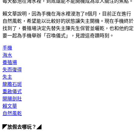
賴文華說明，因為手機在海水裡浸泡了8個月，目前正在進行
自然風乾，希望能以比較好的狀態讓失主開機。現在手機終於
找到了，養殖場決定先替失主陳先生保管並曬乾，也和他約定
要一起為手機舉辦「召喚儀式」，見證這奇蹟時刻。
手機
海水
養殖場
失而復得
失主
龍膽石斑
重啟儀式
開腸剖肚
賴文華
自然風乾
◤放假去哪玩？◢
全台熱門活動、人氣攻略一次看！
高雄美食優惠開搶！再抽