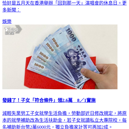
多新聞：
娛樂
發錢了！子女「符合條件」領2.6萬 8／1實施
減輕失業勞工子女就學生活負擔，勞動部近日修改規定，將原
本的就學補助改為生活扶助金，若子女就讀私立大專院校，每
名補助新台幣2萬6000元，獨立負擔家計等可再加2成。