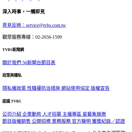
深入時事，一觸即見
意見反映：service@tvbs.com.tw
觀眾服務專線：02-2656-1599
TVBS新聞網
關於我們
56新聞台節目表
政策與隱私
隱私權政策
性騷擾防治措施
網站使用協定
版權宣告
認識 TVBS
公司介紹
企業動態
人才招募
主播專區
星藝象娛樂
節目版權銷售
公開招標
業務服務
官方聲明
獲獎紀錄／認證
2026 © TVBS Media Inc. All Rights Reserved. 台北市內湖區瑞