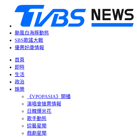
颱風白海豚動態
SBS歌謠大戰
優惠好康情報
首頁
即時
生活
政治
娛樂
《VPOPASIA》開播
演唱會搶票情報
日韓爆米花
歌手動態
綜藝星聞
戲劇星聞