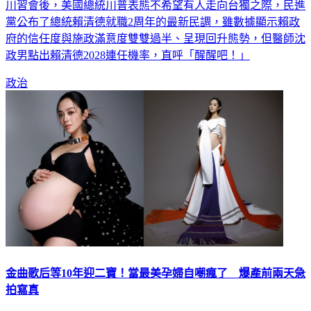
黨公布了總統賴清德就職2周年的最新民調，雖數據顯示賴政
府的信任度與施政滿意度雙雙過半、呈現回升態勢，但醫師沈
政男點出賴清德2028連任機率，直呼「醒醒吧！」
政治
金曲歌后等10年迎二寶！當最美孕婦自嘲瘋了 爆產前兩天急
拍寫真
歌手舞思愛（Usay Kawlu）曾奪下金曲獎最佳原住民歌手，即