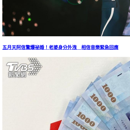
五月天阿信驚爆祕婚！老婆身分外洩 相信音樂緊急回應