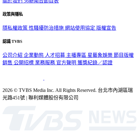
政策與隱私
隱私權政策
性騷擾防治措施
網站使用協定
版權宣告
認識 TVBS
公司介紹
企業動態
人才招募
主播專區
星藝象娛樂
節目版權
銷售
公開招標
業務服務
官方聲明
獲獎紀錄／認證
2026 © TVBS Media Inc. All Rights Reserved. 台北市內湖區瑞
光路451號 | 聯利媒體股份有限公司