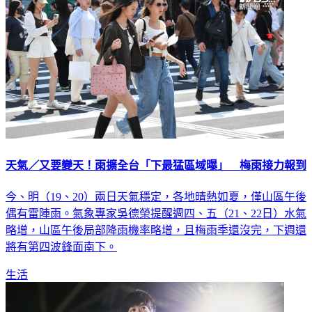
天氣／又要變天！雨擴全台「下最猛區域曝」 梅雨接力報到
今、明（19、20）兩日天氣穩定，各地晴熱如夏，僅山區午後
偶有雷陣雨。氣象專家吳德榮提醒週四、五（21、22日）水氣
略增，山區午後局部降雨機率略增，且梅雨季還沒完，下週還
將有第四波鋒面南下。
生活