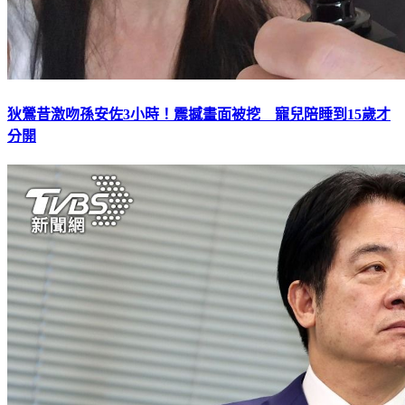
狄鶯昔激吻孫安佐3小時！震撼畫面被挖 寵兒陪睡到15歲才
分開