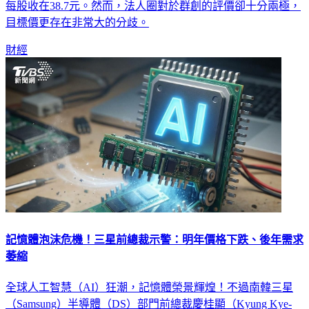
目標價更存在非常大的分歧。
財經
記憶體泡沫危機！三星前總裁示警：明年價格下跌、後年需求
萎縮
全球人工智慧（AI）狂潮，記憶體榮景輝煌！不過南韓三星
（Samsung）半導體（DS）部門前總裁慶桂顯（Kyung Kye-
hyun）示警，記憶體價格將在2027年下半年開始下跌；2028年