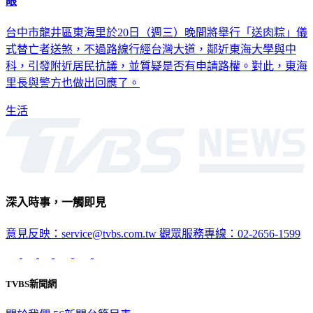
台中市龍井區東海里於20日（週三）晚間將舉行「送肉粽」儀
式替亡者送煞，不過路線行經台灣大道，鄰近東海大學與中
科，引發附近居民抗議，並質疑是否有申請路權。對此，東海
里長與警方也做出回應了。
生活
深入時事，一觸即見
意見反映：service@tvbs.com.tw
觀眾服務專線：02-2656-1599
TVBS新聞網
關於我們
56新聞台節目表