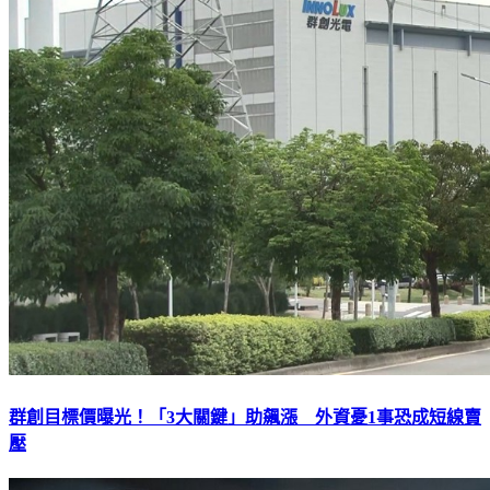
群創目標價曝光！「3大關鍵」助飆漲 外資憂1事恐成短線賣
壓