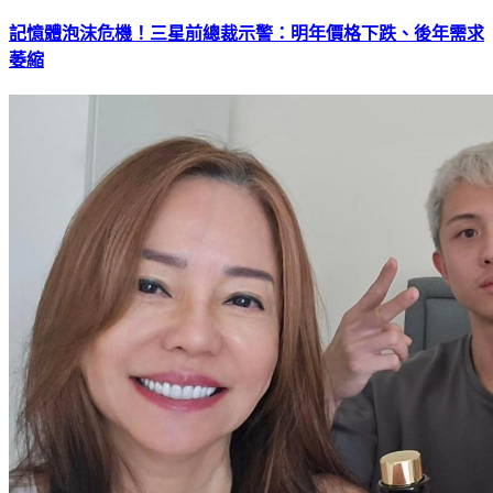
記憶體泡沫危機！三星前總裁示警：明年價格下跌、後年需求
萎縮