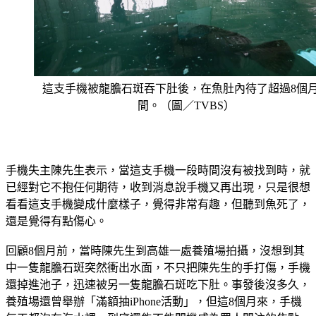
這支手機被龍膽石斑吞下肚後，在魚肚內待了超過8個
間。（圖／TVBS）
手機失主陳先生表示，當這支手機一段時間沒有被找到時，就
已經對它不抱任何期待，收到消息說手機又再出現，只是很想
看看這支手機變成什麼樣子，覺得非常有趣，但聽到魚死了，
還是覺得有點傷心。
回顧8個月前，當時陳先生到高雄一處養殖場拍攝，沒想到其
中一隻龍膽石斑突然衝出水面，不只把陳先生的手打傷，手機
還掉進池子，迅速被另一隻龍膽石斑吃下肚。事發後沒多久，
養殖場還曾舉辦「滿額抽iPhone活動」，但這8個月來，手機
每天都泡在海水裡，到底還能不能開機成為眾人關注的焦點。