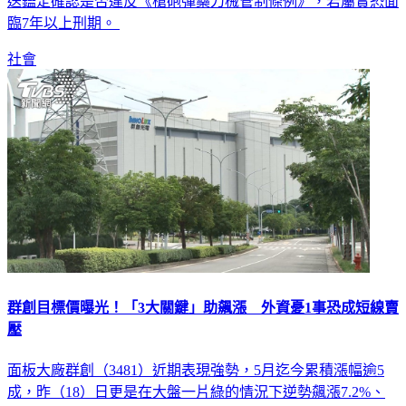
臨7年以上刑期。
社會
群創目標價曝光！「3大關鍵」助飆漲 外資憂1事恐成短線賣
壓
面板大廠群創（3481）近期表現強勢，5月迄今累積漲幅逾5
成，昨（18）日更是在大盤一片綠的情況下逆勢飆漲7.2%、
每股收在38.7元。然而，法人圈對於群創的評價卻十分兩極，