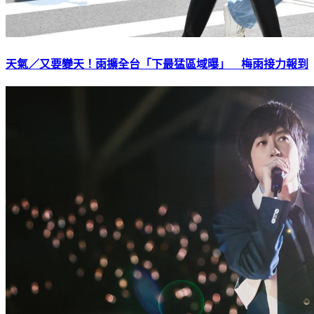
天氣／又要變天！雨擴全台「下最猛區域曝」 梅雨接力報到