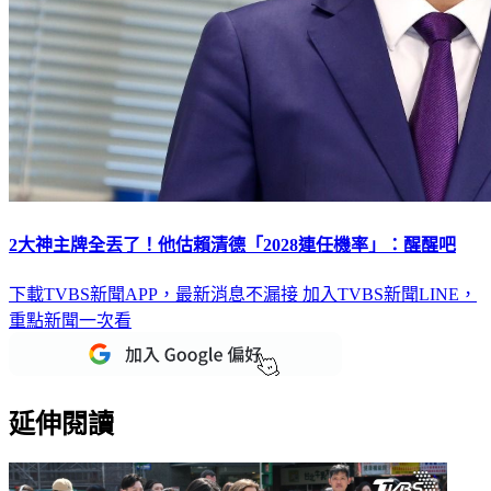
2大神主牌全丟了！他估賴清德「2028連任機率」：醒醒吧
下載TVBS新聞APP，最新消息不漏接
加入TVBS新聞LINE，
重點新聞一次看
延伸閱讀