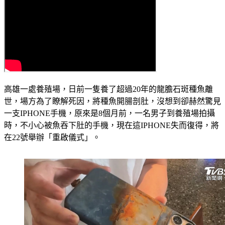
高雄一處養殖場，日前一隻養了超過20年的龍膽石斑種魚離
世，場方為了瞭解死因，將種魚開腸剖肚，沒想到卻赫然驚見
一支IPHONE手機，原來是8個月前，一名男子到養殖場拍攝
時，不小心被魚吞下肚的手機，現在這IPHONE失而復得，將
在22號舉辦「重啟儀式」。