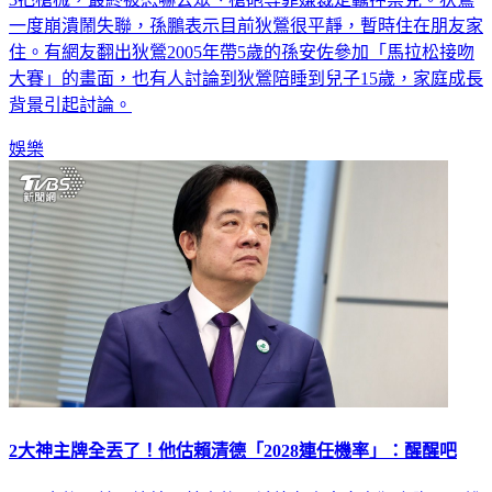
住。有網友翻出狄鶯2005年帶5歲的孫安佐參加「馬拉松接吻
大賽」的畫面，也有人討論到狄鶯陪睡到兒子15歲，家庭成長
背景引起討論。
娛樂
2大神主牌全丟了！他估賴清德「2028連任機率」：醒醒吧
川習會後，美國總統川普表態不希望有人走向台獨之際，民進