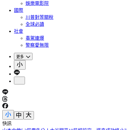
娛樂電影院
國際
川普對等關稅
全球必讀
社會
毒駕連爆
警察愛無限
更多
快訊