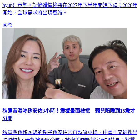
開始，全球需求將出現萎縮。
國際
狄鶯昔激吻孫安佐3小時！震撼畫面被挖 寵兒陪睡到15歲才
分開
狄鶯與孫鵬26歲的獨子孫安佐因自製噴火槍，住處中又被搜出
3把槍械，最終被恐嚇公眾、槍砲等罪嫌裁定羈押禁見。狄鶯
一度崩潰鬧失聯，孫鵬表示目前狄鶯很平靜，暫時住在朋友家