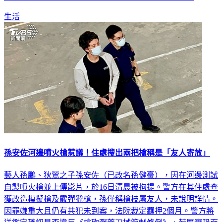
生活
孫安佐河邊噴火槍惹議！住處搜出兩把槍稱是「友人寄放」
藝人孫鵬、狄鶯之子孫安佐（已改名孫健豪），因在河邊測試
自製噴火槍並上傳影片，於16日清晨被拘提。警方在其住處查
獲改造模擬槍及霰彈獵槍，孫僅稱槍枝屬友人，未說明詳情。
因罪嫌重大且仍有共犯未到案，法院裁定羈押2個月。警方將
送鑑定確認是否違反《槍砲彈藥刀械管制條例》，若屬實恐面