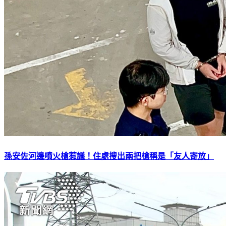
孫安佐河邊噴火槍惹議！住處搜出兩把槍稱是「友人寄放」