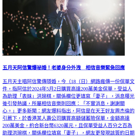
五月天阿信驚爆祕婚！老婆身分外洩 相信音樂緊急回應
五月天主唱阿信驚傳隱婚，今（18（日）網路瘋傳一份保單文
件，指阿信於2024年5月2日購買高達200萬美金保單，受益人
為助理「表妹」洪琬棋，關係欄位更填寫「妻子」，消息曝光
後引發熱議，所屬相信音樂則回應：「不實消息，謝謝關
心。」更多新聞：網友爆料指出，阿信是在天王好友周杰倫的
引薦下，於香港某人壽公司購買高額儲蓄險保單，金額高達
200萬美金，約合新台幣6320萬元，且保單受益人百分之百為
助理洪琬棋，關係欄位填寫「妻子」，網友更發現該簽約日期
恰好是五月天在香港舉辦「回到那一天」演唱會的休息日。更