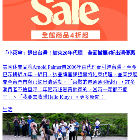
「小雨傘」退出台灣！結束20年代理 全面撤櫃4折出清優惠
美國休閒品牌Arnold Palmer自2006年由代理商引進台灣，至今
已深耕近20年，近日，該品牌官網證實將結束代理，並同步展
開全台門市與官網出清活動，「喜歡的包通通4折起」，許多
消費者不捨直呼「年輕時超愛買他家的，當時一顆都不便
宜」、「我要去收購Hello Kitty」。更多新聞：
生活