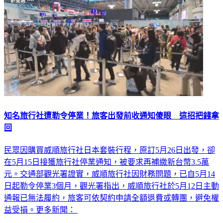
知名旅行社遭勒令停業！旅客出發前收通知傻眼 這招把錢拿
回
民眾因購買威順旅行社日本套裝行程，原訂5月26日出發，卻
在5月15日接獲旅行社停業通知，被要求再補繳新台幣3.5萬
元。交通部觀光署證實，威順旅行社因財務問題，已自5月14
日起勒令停業3個月，觀光署指出，威順旅行社於5月12日主動
通報已無法履約，旅客可依契約申請全額退費或轉團，避免權
益受損。更多新聞：