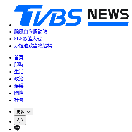
颱風白海豚動態
SBS歌謠大戰
沙拉油致癌物超標
首頁
即時
生活
政治
娛樂
國際
社會
更多