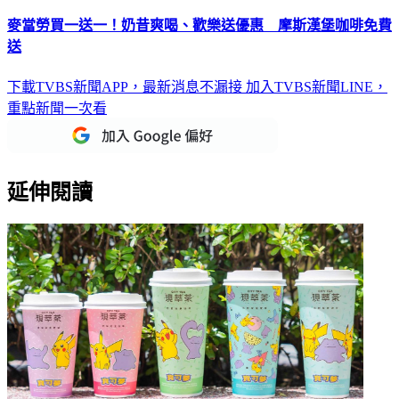
麥當勞買一送一！奶昔爽喝、歡樂送優惠 摩斯漢堡咖啡免費
送
下載TVBS新聞APP，最新消息不漏接
加入TVBS新聞LINE，
重點新聞一次看
延伸閱讀