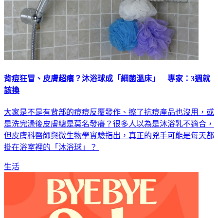
背痘狂冒、皮膚超癢？沐浴球成「細菌溫床」 專家：3週就
該換
大家是不是有背部的痘痘反覆發作、擦了抗痘產品也沒用，或
是洗完澡後皮膚總是莫名發癢？很多人以為是沐浴乳不適合，
但皮膚科醫師與微生物學實驗指出，真正的兇手可能是每天都
掛在浴室裡的「沐浴球」？
生活