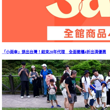
「小雨傘」退出台灣！結束20年代理 全面撤櫃4折出清優惠