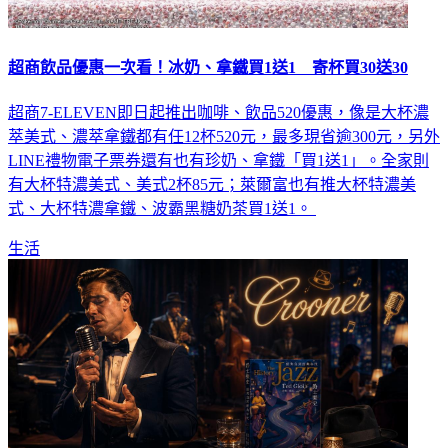
超商飲品優惠一次看！冰奶、拿鐵買1送1 寄杯買30送30
超商7-ELEVEN即日起推出咖啡、飲品520優惠，像是大杯濃
萃美式、濃萃拿鐵都有任12杯520元，最多現省逾300元，另外
LINE禮物電子票券還有也有珍奶、拿鐵「買1送1」。全家則
有大杯特濃美式、美式2杯85元；萊爾富也有推大杯特濃美
式、大杯特濃拿鐵、波霸黑糖奶茶買1送1。
生活