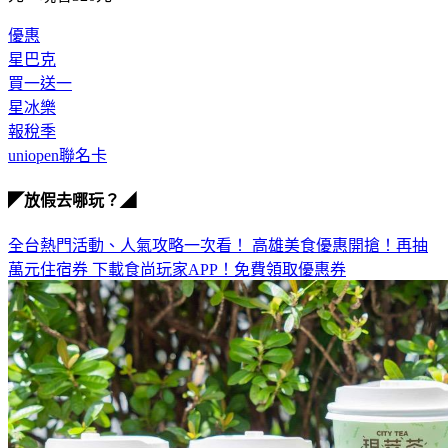
優惠
星巴克
買一送一
星冰樂
報稅季
uniopen聯名卡
◤放假去哪玩？◢
全台熱門活動、人氣攻略一次看！
高雄美食優惠開搶！再抽
萬元住宿券
下載食尚玩家APP！免費領取優惠券