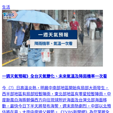
生活
一週天氣預報》全台天氣變化、未來氣溫及降雨機率一次看
今（7）日高溫炎熱，明晨中南部地區開始有局部大雨發生，
西半部地區有局部短暫陣雨，東北部地區有零星短暫陣雨。中
度颱風白海豚朝偏西方向往琉球附近海面及台灣北部海面移
動，最快今日下半天將發布海警，週末雨勢劇烈，中部以北預
估將在豪、大雨中度過父親節。《TVBS新聞網》為您掌握全