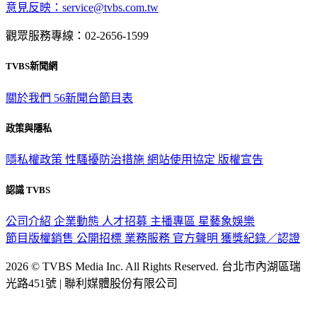
意見反映：service@tvbs.com.tw
觀眾服務專線：02-2656-1599
TVBS新聞網
關於我們
56新聞台節目表
政策與隱私
隱私權政策
性騷擾防治措施
網站使用協定
版權宣告
認識 TVBS
公司介紹
企業動態
人才招募
主播專區
星藝象娛樂
節目版權銷售
公開招標
業務服務
官方聲明
獲獎紀錄／認證
2026 © TVBS Media Inc. All Rights Reserved. 台北市內湖區瑞
光路451號 | 聯利媒體股份有限公司