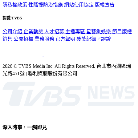
隱私權政策
性騷擾防治措施
網站使用協定
版權宣告
認識 TVBS
公司介紹
企業動態
人才招募
主播專區
星藝象娛樂
節目版權
銷售
公開招標
業務服務
官方聲明
獲獎紀錄／認證
2026 © TVBS Media Inc. All Rights Reserved. 台北市內湖區瑞
光路451號 | 聯利媒體股份有限公司
深入時事，一觸即見