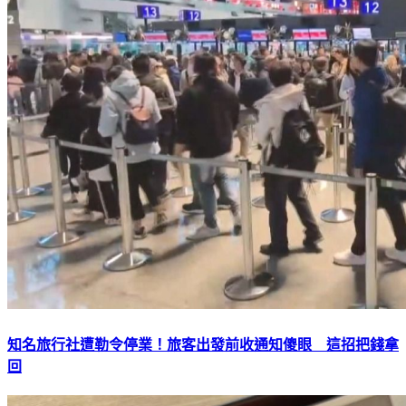
知名旅行社遭勒令停業！旅客出發前收通知傻眼 這招把錢拿
回