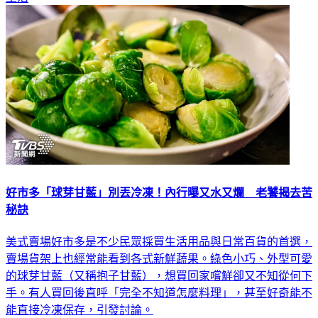
好市多「球芽甘藍」別丟冷凍！內行曝又水又爛 老饕揭去苦
秘訣
美式賣場好市多是不少民眾採買生活用品與日常百貨的首選，
賣場貨架上也經常能看到各式新鮮蔬果。綠色小巧、外型可愛
的球芽甘藍（又稱抱子甘藍），想買回家嚐鮮卻又不知從何下
手。有人買回後直呼「完全不知道怎麼料理」，甚至好奇能不
能直接冷凍保存，引發討論。