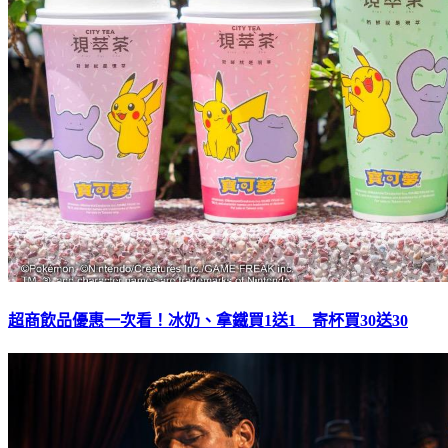
超商飲品優惠一次看！冰奶、拿鐵買1送1 寄杯買30送30