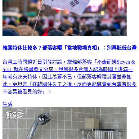
韓國特休比較多？部落客曝「當地職場真相」：別再貶低台灣
台灣工時問題近日引發討論，旅韓部落客「不奇而遇Steven &
Sia」就在臉書發文分享，說到很多台灣人認為韓國上班滿一
年就有26天特休，因此羨慕不已，但部落客解釋其實並非如
此，更坦言「在韓國住久了之後，反而更能感覺到台灣有很多
不容易被看見的好」。
生活