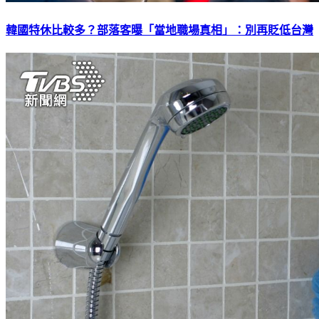
韓國特休比較多？部落客曝「當地職場真相」：別再貶低台灣