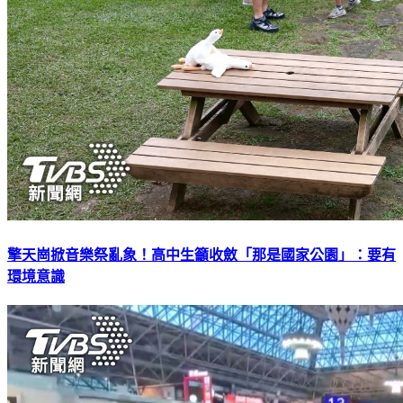
擎天崗掀音樂祭亂象！高中生籲收斂「那是國家公園」：要有
環境意識