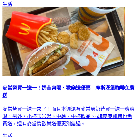
生活
麥當勞買一送一！奶昔爽喝、歡樂送優惠 摩斯漢堡咖啡免費
送
麥當勞買一送一來了！而且本週還有麥當勞奶昔買一送一爽爽
喝，另外，小杯玉米湯、中薯、中杯飲品、6塊麥克雞塊也免
費送，還有麥當勞歡樂送優惠別錯過。
生活