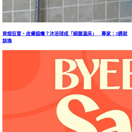
背痘狂冒、皮膚超癢？沐浴球成「細菌溫床」 專家：3週就
該換