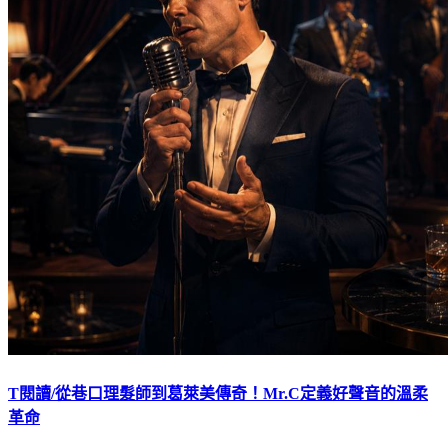
T閱讀/從巷口理髮師到葛萊美傳奇！Mr.C定義好聲音的溫柔
革命