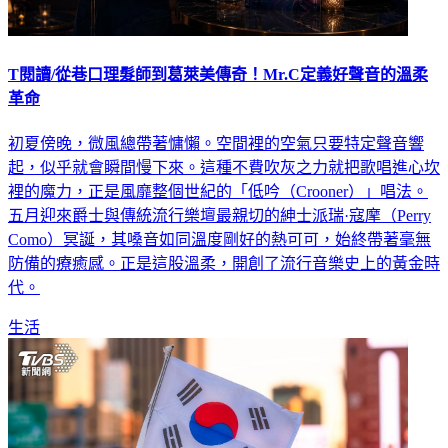
T閱讀/從巷口理髮師到葛萊美傳奇！Mr.C定義好聲音的溫柔
革命
初夏傍晚，微風總帶著慵懶。空間裡的空氣只要特定聲音響
起，似乎就會瞬間慢下來。這種不費吹灰之力就把歌唱進心坎
裡的魔力，正是風靡整個世紀的「低吟（Crooner）」唱法。
五月迎來爵士與傳統流行樂壇最親切的紳士派瑞·寇摩（Perry
Como）冥誕，其嗓音如同溫度剛好的熱可可，始終帶著毫無
防備的療癒感。正是這股溫柔，開創了流行音樂史上的黃金時
代。
生活