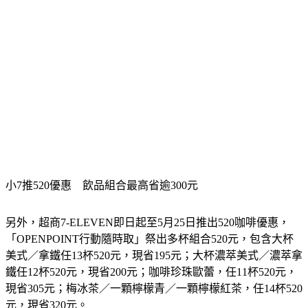
小7推520優惠　飲品組合最高省逾300元
另外，超商7-ELEVEN即日起至5月25日推出520咖啡優惠，
「OPENPOINT行動隨時取」祭出多杯組合520元，包含大杯
美式／拿鐵任13杯520元，現省195元；大杯濃萃美式／濃萃拿
鐵任12杯520元，現省200元；咖啡珍珠歐蕾，任11杯520元，
現省305元；梅冰茶／一顆檸檬青／一顆檸檬紅茶，任14杯520
元，現省320元。