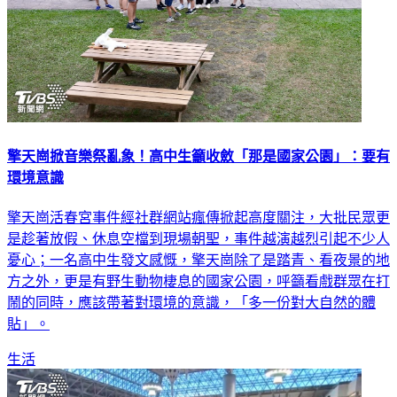
擎天崗掀音樂祭亂象！高中生籲收斂「那是國家公園」：要有
環境意識
擎天崗活春宮事件經社群網站瘋傳掀起高度關注，大批民眾更
是趁著放假、休息空檔到現場朝聖，事件越演越烈引起不少人
憂心；一名高中生發文感慨，擎天崗除了是踏青、看夜景的地
方之外，更是有野生動物棲息的國家公園，呼籲看戲群眾在打
鬧的同時，應該帶著對環境的意識，「多一份對大自然的體
貼」。
生活