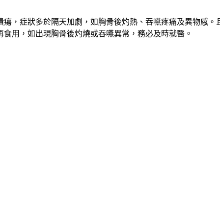
潰瘍，症狀多於隔天加劇，如胸骨後灼熱、吞嚥疼痛及異物感。
再食用，如出現胸骨後灼燒或吞嚥異常，務必及時就醫。