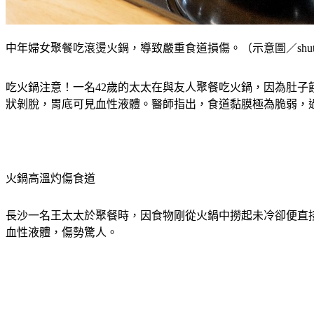
中年婦女聚餐吃滾燙火鍋，導致嚴重食道損傷。（示意圖／shutter
吃火鍋注意！一名42歲的太太在與友人聚餐吃火鍋，因為肚子
狀剝脫，胃底可見血性液體。醫師指出，食道黏膜極為脆弱，
火鍋高溫灼傷食道
長沙一名王太太於聚餐時，因食物剛從火鍋中撈起未冷卻便直
血性液體，傷勢驚人。