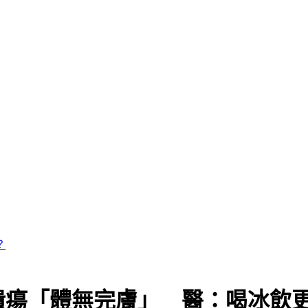
潰瘍「體無完膚」 醫：喝冰飲