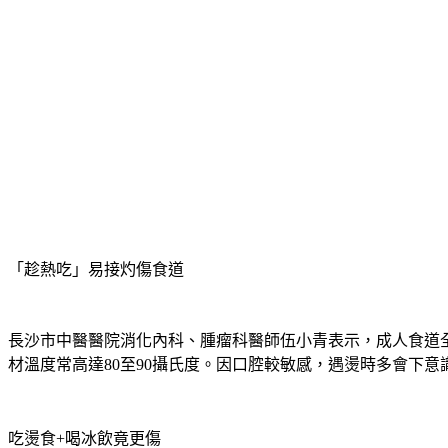
「趁熱吃」易接灼傷食道
長沙市中醫醫院消化內科、腫瘤科醫師伍小青表示，成人食道全長
材溫度常高達80至90攝氏度。因口腔較敏感，遇燙時多會下
吃燙食+喝冰飲竟更傷