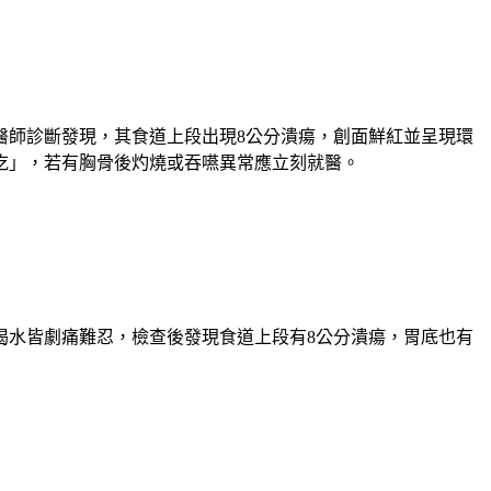
醫師診斷發現，其食道上段出現8公分潰瘍，創面鮮紅並呈現環
吃」，若有胸骨後灼燒或吞嚥異常應立刻就醫。
喝水皆劇痛難忍，檢查後發現食道上段有8公分潰瘍，胃底也有