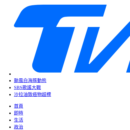
颱風白海豚動態
SBS歌謠大戰
沙拉油致癌物超標
首頁
即時
生活
政治