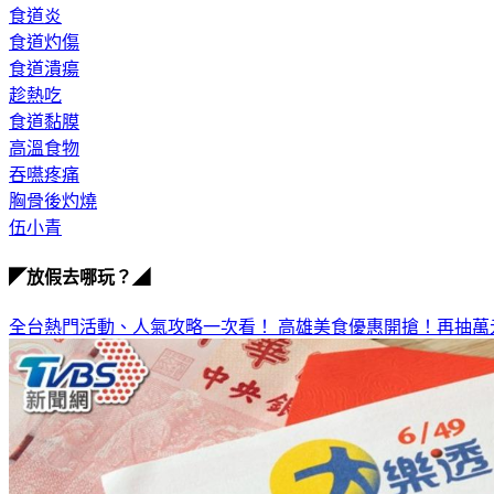
食道炎
食道灼傷
食道潰瘍
趁熱吃
食道黏膜
高溫食物
吞嚥疼痛
胸骨後灼燒
伍小青
◤放假去哪玩？◢
全台熱門活動、人氣攻略一次看！
高雄美食優惠開搶！再抽萬