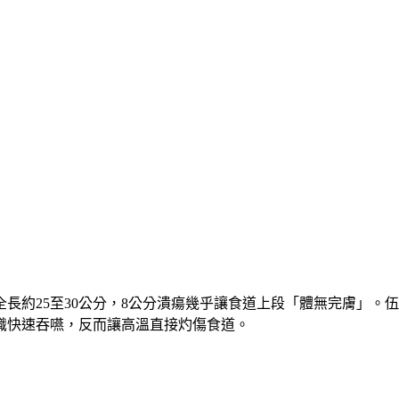
約25至30公分，8公分潰瘍幾乎讓食道上段「體無完膚」。伍
意識快速吞嚥，反而讓高溫直接灼傷食道。