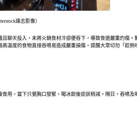
stock達志影像）
餓且聊天投入，未將火鍋食材冷卻便吞下，導致食道嚴重灼傷。
過高溫度的食物直接吞嚥易造成嚴重損傷，提醒大眾切勿「趁熱
接食用，當下只覺胸口發緊，喝冰飲後症狀稍減。隔日，吞嚥及