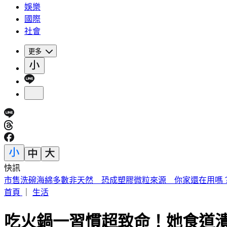
娛樂
國際
社會
更多
快訊
《夏日活動》花蓮FUN暑假 即將成真火舞秀 加碼重現
首頁
｜
生活
吃火鍋一習慣超致命！她食道