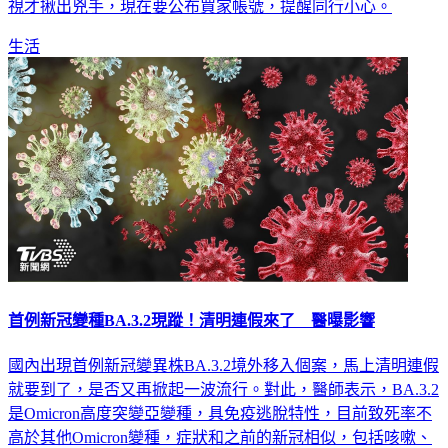
視才揪出兇手，現在要公布買家帳號，提醒同行小心。
生活
首例新冠變種BA.3.2現蹤！清明連假來了 醫曝影響
國內出現首例新冠變異株BA.3.2境外移入個案，馬上清明連假
就要到了，是否又再掀起一波流行。對此，醫師表示，BA.3.2
是Omicron高度突變亞變種，具免疫逃脫特性，目前致死率不
高於其他Omicron變種，症狀和之前的新冠相似，包括咳嗽、