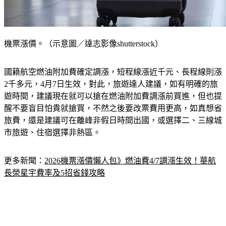
機票漲價。（示意圖／達志影像shutterstock）
國籍航空燃油附加費確定調漲，短程線漲近千元、長程線則漲
2千多元，4月7日生效，對此，旅遊達人建議，如有明確的旅
遊時間，建議現在就可以搶在燃油附加費調漲前買進，但也提
醒不要盲目怕貴就搶買，不然之後要改票費用更高，如真想省
旅費，還是建議
可在離峰非假日時間出國，或選擇二、三線城
市旅遊、住宿選擇非熱區
。
更多新聞：
2026機票漲價懶人包》燃油費4/7調漲生效！華航
長榮星宇費率及5招省錢攻略