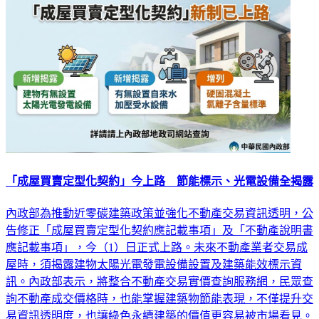
「成屋買賣定型化契約」今上路 節能標示、光電設備全揭露
內政部為推動近零碳建築政策並強化不動產交易資訊透明，公
告修正「成屋買賣定型化契約應記載事項」及「不動產說明書
應記載事項」，今（1）日正式上路。未來不動產業者交易成
屋時，須揭露建物太陽光電發電設備設置及建築能效標示資
訊。內政部表示，將整合不動產交易實價查詢服務網，民眾查
詢不動產成交價格時，也能掌握建築物節能表現，不僅提升交
易資訊透明度，也讓綠色永續建築的價值更容易被市場看見。