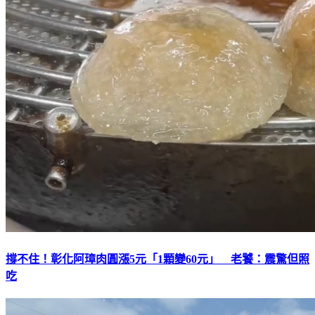
撐不住！彰化阿璋肉圓漲5元「1顆變60元」 老饕：震驚但照
吃