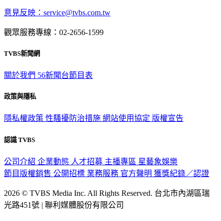
意見反映：service@tvbs.com.tw
觀眾服務專線：02-2656-1599
TVBS新聞網
關於我們
56新聞台節目表
政策與隱私
隱私權政策
性騷擾防治措施
網站使用協定
版權宣告
認識 TVBS
公司介紹
企業動態
人才招募
主播專區
星藝象娛樂
節目版權銷售
公開招標
業務服務
官方聲明
獲獎紀錄／認證
2026 © TVBS Media Inc. All Rights Reserved. 台北市內湖區瑞
光路451號 | 聯利媒體股份有限公司