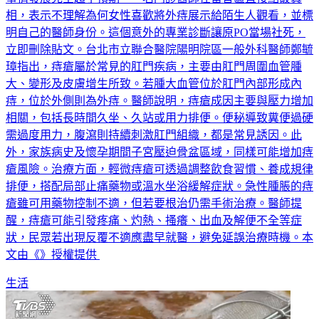
相，表示不理解為何女性喜歡將外痔展示給陌生人觀看，並標
明自己的醫師身份。這個意外的專業診斷讓原PO當場社死，
立即刪除貼文。台北市立聯合醫院陽明院區一般外科醫師鄭毓
璋指出，痔瘡屬於常見的肛門疾病，主要由肛門周圍血管腫
大、變形及皮膚增生所致。若腫大血管位於肛門內部形成內
痔，位於外側則為外痔。醫師說明，痔瘡成因主要與壓力增加
相關，包括長時間久坐、久站或用力排便。便秘導致糞便過硬
需過度用力，腹瀉則持續刺激肛門組織，都是常見誘因。此
外，家族病史及懷孕期間子宮壓迫骨盆區域，同樣可能增加痔
瘡風險。治療方面，輕微痔瘡可透過調整飲食習慣、養成規律
排便，搭配局部止痛藥物或溫水坐浴緩解症狀。急性腫脹的痔
瘡雖可用藥物控制不適，但若要根治仍需手術治療。醫師提
醒，痔瘡可能引發疼痛、灼熱、搔癢、出血及解便不全等症
狀，民眾若出現反覆不適應盡早就醫，避免延誤治療時機。本
文由《》授權提供
生活