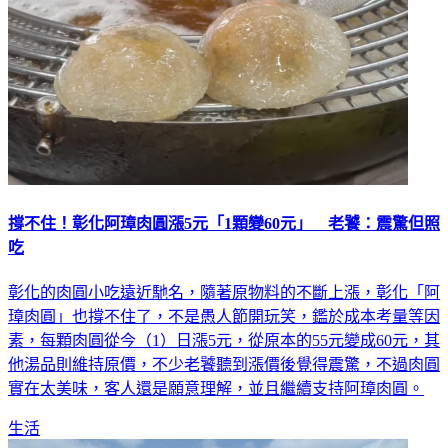
撐不住！彰化阿璋肉圓漲5元「1顆變60元」 老饕：震驚但照
吃
彰化的肉圓小吃遠近馳名，隨著原物料的不斷上漲，彰化「阿
璋肉圓」也撐不住了，不是愚人節開玩笑，鑑於成本考量等因
素，每顆肉圓從今（1）日漲5元，從原本的55元變成60元，其
他湯品則維持原價，不少老饕聽到漲價後覺得震驚，不過肉圓
實在太美味，客人還是願意理解，並且繼續支持阿璋肉圓。
生活