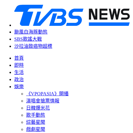
颱風白海豚動態
SBS歌謠大戰
沙拉油致癌物超標
首頁
即時
生活
政治
娛樂
《VPOPASIA》開播
演唱會搶票情報
日韓爆米花
歌手動態
綜藝星聞
戲劇星聞