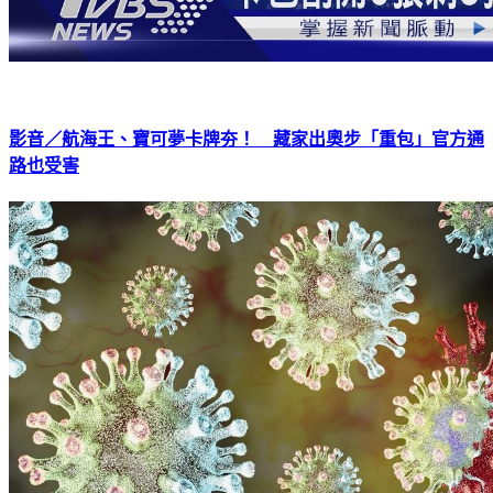
影音／航海王、寶可夢卡牌夯！ 藏家出奧步「重包」官方通
路也受害