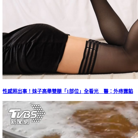
性感照出事！妹子高舉雙腿「1部位」全看光 醫：外痔露餡