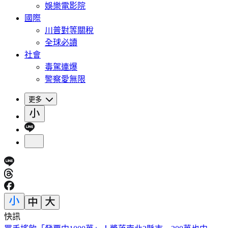
娛樂電影院
國際
川普對等關稅
全球必讀
社會
毒駕連爆
警察愛無限
更多
快訊