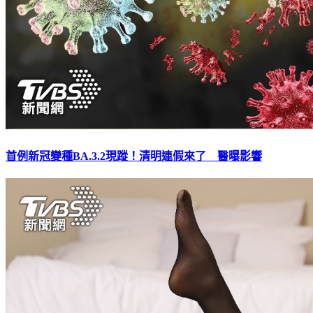
首例新冠變種BA.3.2現蹤！清明連假來了 醫曝影響