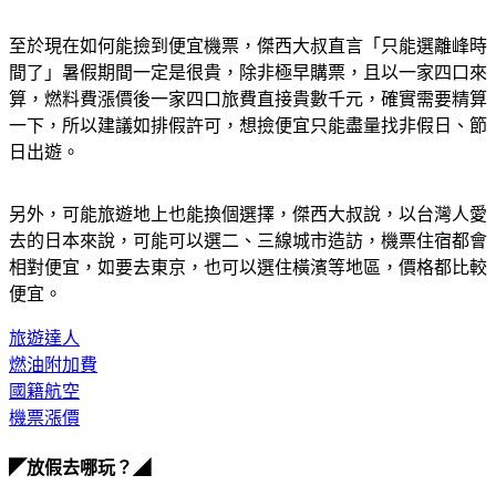
至於現在如何能撿到便宜機票，傑西大叔直言「只能選離峰時
間了」暑假期間一定是很貴，除非極早購票，且以一家四口來
算，燃料費漲價後一家四口旅費直接貴數千元，確實需要精算
一下，所以建議如排假許可，想撿便宜只能盡量找非假日、節
日出遊。
另外，可能旅遊地上也能換個選擇，傑西大叔說，以台灣人愛
去的日本來說，可能可以選二、三線城市造訪，機票住宿都會
相對便宜，如要去東京，也可以選住橫濱等地區，價格都比較
便宜。
旅遊達人
燃油附加費
國籍航空
機票漲價
◤放假去哪玩？◢