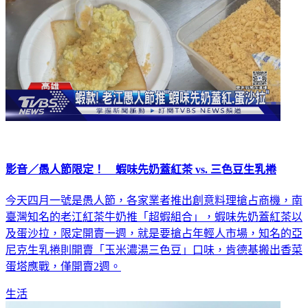
影音／愚人節限定！ 蝦味先奶蓋紅茶 vs. 三色豆生乳捲
今天四月一號是愚人節，各家業者推出創意料理搶占商機，南
臺灣知名的老江紅茶牛奶推「超蝦組合」，蝦味先奶蓋紅茶以
及蛋沙拉，限定開賣一週，就是要搶占年輕人市場，知名的亞
尼克生乳捲則開賣「玉米濃湯三色豆」口味，肯德基搬出香菜
蛋塔應戰，僅開賣2週。
生活