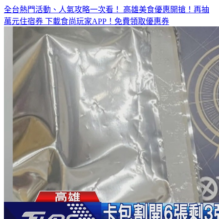
全台熱門活動、人氣攻略一次看！
高雄美食優惠開搶！再抽
萬元住宿券
下載食尚玩家APP！免費領取優惠券