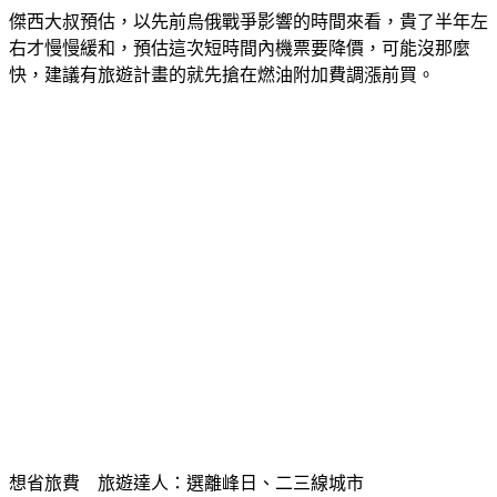
傑西大叔預估，以
先前烏俄戰爭影響的時間來看，貴了半年左
右才慢慢緩和
，預估這次短時間內機票要降價，可能沒那麼
快，建議有旅遊計畫的就先搶在燃油附加費調漲前買。
想省旅費　旅遊達人：選離峰日、二三線城市