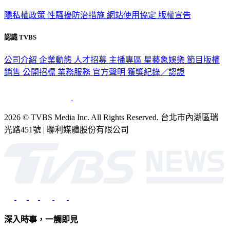
隱私權政策
性騷擾防治措施
網站使用協定
版權宣告
認識 TVBS
公司介紹
企業動態
人才招募
主播專區
星藝象娛樂
節目版權
銷售
公開招標
業務服務
官方聲明
獲獎紀錄／認證
2026 © TVBS Media Inc. All Rights Reserved. 台北市內湖區瑞
光路451號 | 聯利媒體股份有限公司
深入時事，一觸即見