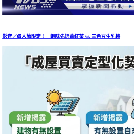
影音／愚人節限定！ 蝦味先奶蓋紅茶 vs. 三色豆生乳捲