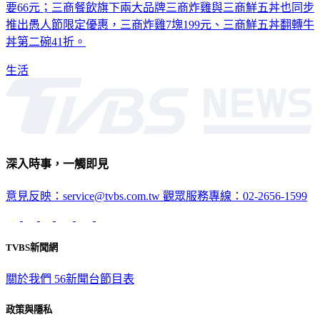
要66元；三商餐飲旗下兩大品牌三商炸雞與三商鮮五丼也同步
推出愚人節限定優惠，三商炸雞7塊199元、三商鮮五丼翻轉牛
丼第二碗41折。
生活
深入時事，一觸即見
意見反映：service@tvbs.com.tw
觀眾服務專線：02-2656-1599
TVBS新聞網
關於我們
56新聞台節目表
政策與隱私