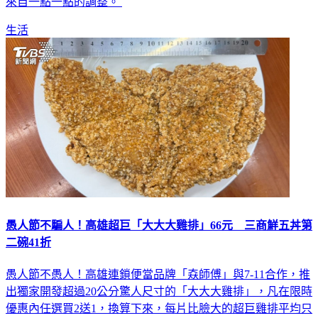
來自一點一點的調整。
生活
愚人節不騙人！高雄超巨「大大大雞排」66元 三商鮮五丼第
二碗41折
愚人節不愚人！高雄連鎖便當品牌「𡘙師傅」與7-11合作，推
出獨家開發超過20公分驚人尺寸的「大大大雞排」，凡在限時
優惠內任選買2送1，換算下來，每片比臉大的超巨雞排平均只