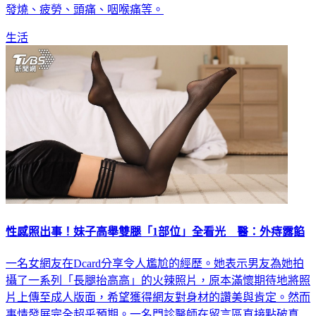
發燒、疲勞、頭痛、咽喉痛等。
生活
性感照出事！妹子高舉雙腿「1部位」全看光 醫：外痔露餡
一名女網友在Dcard分享令人尷尬的經歷。她表示男友為她拍
攝了一系列「長腿抬高高」的火辣照片，原本滿懷期待地將照
片上傳至成人版面，希望獲得網友對身材的讚美與肯定。然而
事情發展完全超乎預期。一名門診醫師在留言區直接點破真