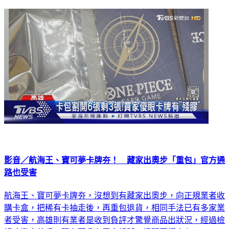
影音／航海王、寶可夢卡牌夯！ 藏家出奧步「重包」官方通
路也受害
航海王、寶可夢卡牌夯，沒想到有藏家出奧步，向正規業者收
購卡盒，把稀有卡抽走後，再重包退貨，相同手法已有多家業
者受害，高雄則有業者是收到負評才驚覺商品出狀況，經過檢