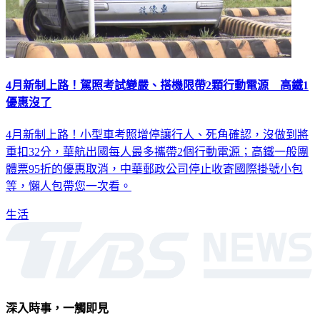
4月新制上路！駕照考試變嚴、搭機限帶2顆行動電源 高鐵1
優惠沒了
4月新制上路！小型車考照增停讓行人、死角確認，沒做到將
重扣32分，華航出國每人最多攜帶2個行動電源；高鐵一般團
體票95折的優惠取消，中華郵政公司停止收寄國際掛號小包
等，懶人包帶您一次看。
生活
深入時事，一觸即見