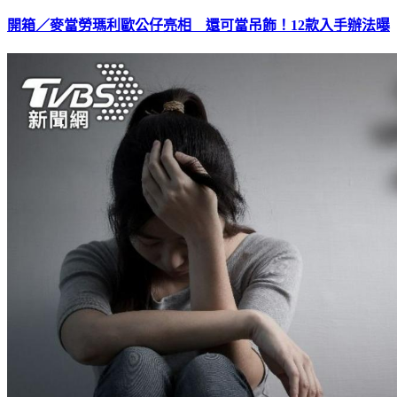
開箱／麥當勞瑪利歐公仔亮相 還可當吊飾！12款入手辦法曝