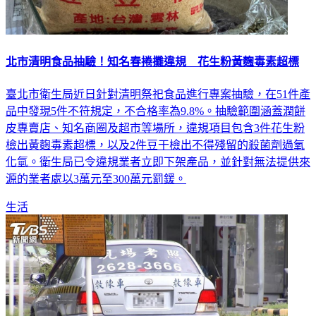
北市清明食品抽驗！知名春捲攤違規 花生粉黃麴毒素超標
臺北市衛生局近日針對清明祭祀食品進行專案抽驗，在51件產
品中發現5件不符規定，不合格率為9.8%。抽驗範圍涵蓋潤餅
皮專賣店、知名商圈及超市等場所，違規項目包含3件花生粉
檢出黃麴毒素超標，以及2件豆干檢出不得殘留的殺菌劑過氧
化氫。衛生局已令違規業者立即下架產品，並針對無法提供來
源的業者處以3萬元至300萬元罰鍰。
生活