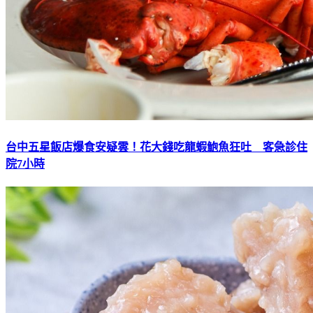
台中五星飯店爆食安疑雲！花大錢吃龍蝦鮑魚狂吐 客急診住
院7小時