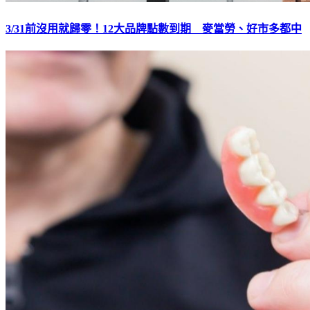
3/31前沒用就歸零！12大品牌點數到期 麥當勞、好市多都中