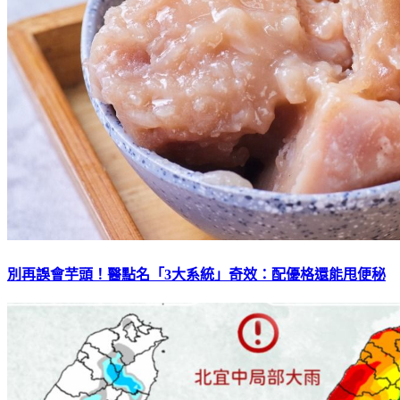
別再誤會芋頭！醫點名「3大系統」奇效：配優格還能甩便秘