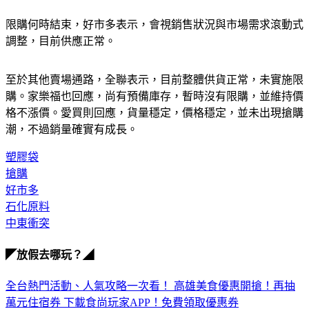
限購何時結束，好市多表示，會視銷售狀況與市場需求滾動式
調整，目前供應正常。
至於其他賣場通路，全聯表示，目前整體供貨正常，未實施限
購。家樂福也回應，尚有預備庫存，暫時沒有限購，並維持價
格不漲價。愛買則回應，貨量穩定，價格穩定，並未出現搶購
潮，不過銷量確實有成長。
塑膠袋
搶購
好市多
石化原料
中東衝突
◤放假去哪玩？◢
全台熱門活動、人氣攻略一次看！
高雄美食優惠開搶！再抽
萬元住宿券
下載食尚玩家APP！免費領取優惠券