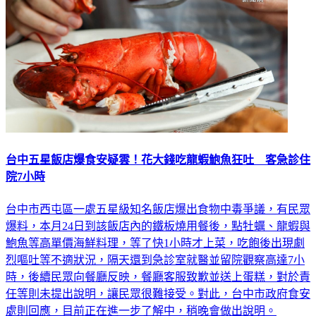
台中五星飯店爆食安疑雲！花大錢吃龍蝦鮑魚狂吐 客急診住
院7小時
台中市西屯區一處五星級知名飯店爆出食物中毒爭議，有民眾
爆料，本月24日到該飯店內的鐵板燒用餐後，點牡蠣、龍蝦與
鮑魚等高單價海鮮料理，等了快1小時才上菜，吃飽後出現劇
烈嘔吐等不適狀況，隔天還到急診室就醫並留院觀察高達7小
時，後續民眾向餐廳反映，餐廳客服致歉並送上蛋糕，對於責
任等則未提出說明，讓民眾很難接受。對此，台中市政府食安
處則回應，目前正在進一步了解中，稍晚會做出說明。