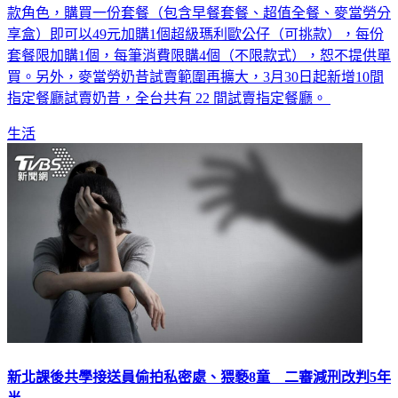
享盒）即可以49元加購1個超級瑪利歐公仔（可挑款），每份
套餐限加購1個，每筆消費限購4個（不限款式），恕不提供單
買。另外，麥當勞奶昔試賣範圍再擴大，3月30日起新增10間
指定餐廳試賣奶昔，全台共有 22 間試賣指定餐廳。
生活
新北課後共學接送員偷拍私密處、猥褻8童 二審減刑改判5年
半