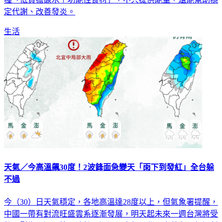
生活
天氣／今高溫飆30度！2波鋒面急變天「雨下到發紅」全台躲
不過
今（30）日天氣穩定，各地高溫達28度以上，但氣象署提醒，
中國一帶有對流旺盛雲系逐漸發展，明天起未來一週台灣將受
鋒面影響，週三第一波鋒面通過，中部以北、宜蘭有局部短暫