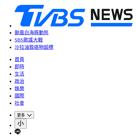
颱風白海豚動態
SBS歌謠大戰
沙拉油致癌物超標
首頁
即時
生活
政治
娛樂
國際
社會
更多