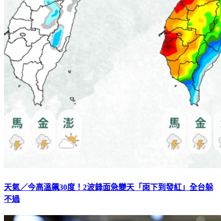
天氣／今高溫飆30度！2波鋒面急變天「雨下到發紅」全台躲
不過