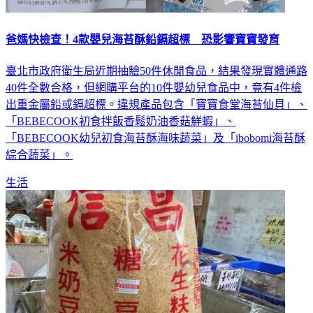
爸媽快檢查！4款嬰兒海苔酥鉛鎘超標 恐影響寶寶發育
臺北市政府衛生局近期抽驗50件休閒食品，結果發現實體通路
40件全數合格，但網購平台的10件嬰幼兒食品中，竟有4件檢
出重金屬鉛或鎘超標。違規產品包含「寶寶食堂海苔仙貝」、
「BEBECOOK初食拌飯香鬆奶油香菇鮮蝦」、
「BEBECOOK幼兒初食海苔酥海味蔬菜」及「ibobomi海苔酥
綜合蔬菜」。
生活