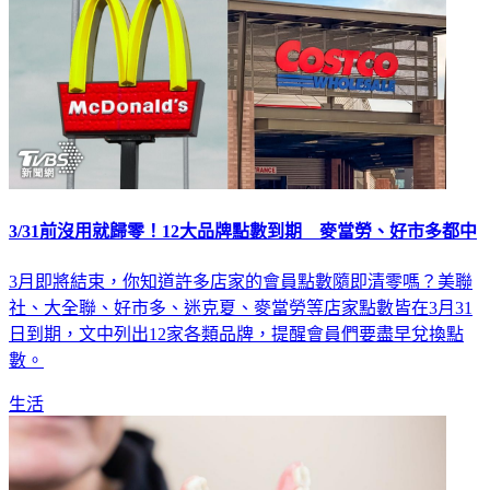
3/31前沒用就歸零！12大品牌點數到期 麥當勞、好市多都中
3月即將結束，你知道許多店家的會員點數隨即清零嗎？美聯
社、大全聯、好市多、迷克夏、麥當勞等店家點數皆在3月31
日到期，文中列出12家各類品牌，提醒會員們要盡早兌換點
數。
生活