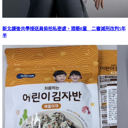
新北課後共學接送員偷拍私密處、猥褻8童 二審減刑改判5年
半