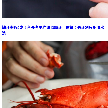
缺牙率近9成！台長者平均缺13顆牙 醫籲：假牙別只用清水
洗