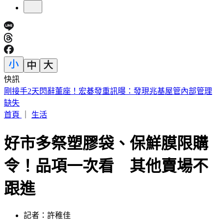
快訊
英特爾別想搶訂單？ 外媒曝：客戶不敢得罪台積電
首頁
｜
生活
好市多祭塑膠袋、保鮮膜限購
令！品項一次看 其他賣場不
跟進
記者：許稚佳
發佈時間：2026.04.01 11:02