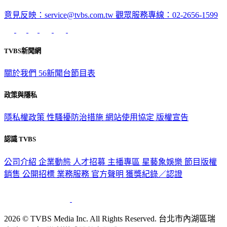
意見反映：service@tvbs.com.tw
觀眾服務專線：02-2656-1599
TVBS新聞網
關於我們
56新聞台節目表
政策與隱私
隱私權政策
性騷擾防治措施
網站使用協定
版權宣告
認識 TVBS
公司介紹
企業動態
人才招募
主播專區
星藝象娛樂
節目版權
銷售
公開招標
業務服務
官方聲明
獲獎紀錄／認證
2026 © TVBS Media Inc. All Rights Reserved. 台北市內湖區瑞
光路451號 | 聯利媒體股份有限公司