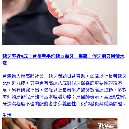
缺牙率近9成！台長者平均缺13顆牙 醫籲：假牙別只用清水
洗
台灣邁入超高齡社會，缺牙問題日益普遍，65歲以上長者缺牙
比例近九成，其中更有高達八成對假牙保養的重要性認識不
足。另有研究指出，65歲以上長者平均缺牙數高達13顆，多數
需仰賴局部假牙維持基本咀嚼功能；牙醫師表示，高達8成8假
牙清潔程度不佳的配戴者患有義齒性口炎的發炎與感染問題。
生活