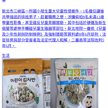
新北市三峽區一所國小發生重大兒童性侵案件，1名擔任課後
共學接送的徐姓男子，趁著職務之便，涉嫌偷拍8名未滿12歲
學童性影像，甚至違反兒童意願猥褻，其中包括於捷運及新生
宿營等處伸手觸碰兒童生殖器等部位。新北地院一審依《兒童
及少年性剝削防制條例》及強制猥褻等罪判處8年6月徒刑；法
官徐男與部分受害者及法定代理人和解，二審高等法院改判5
年6月。
生活