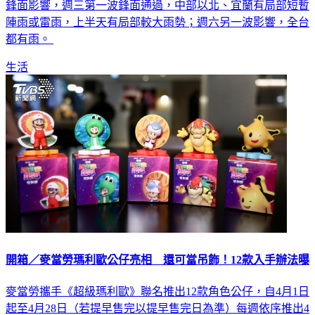
陣雨或雷雨，上半天有局部較大雨勢；週六另一波影響，全台
都有雨。
生活
開箱／麥當勞瑪利歐公仔亮相 還可當吊飾！12款入手辦法曝
麥當勞攜手《超級瑪利歐》聯名推出12款角色公仔，自4月1日
起至4月28日（若提早售完以提早售完日為準）每週依序推出4
款角色，購買一份套餐（包含早餐套餐、超值全餐、麥當勞分