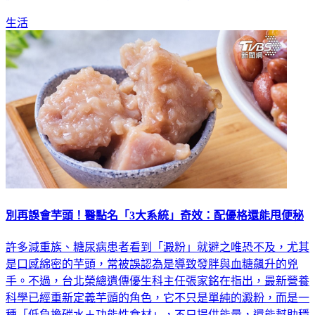
生活
別再誤會芋頭！醫點名「3大系統」奇效：配優格還能甩便秘
許多減重族、糖尿病患者看到「澱粉」就避之唯恐不及，尤其
是口感綿密的芋頭，常被誤認為是導致發胖與血糖飆升的兇
手。不過，台北榮總遺傳優生科主任張家銘在指出，最新營養
科學已經重新定義芋頭的角色，它不只是單純的澱粉，而是一
種「低負擔碳水＋功能性食材」，不只提供能量，還能幫助穩
定代謝、改善發炎。