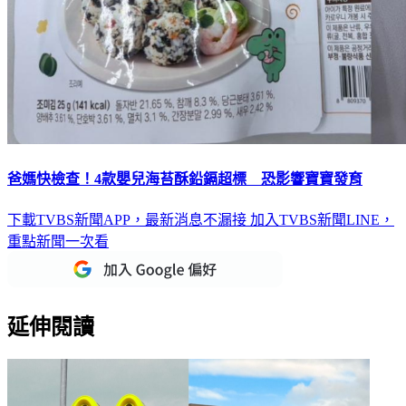
爸媽快檢查！4款嬰兒海苔酥鉛鎘超標 恐影響寶寶發育
下載TVBS新聞APP，最新消息不漏接
加入TVBS新聞LINE，
重點新聞一次看
延伸閱讀