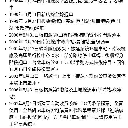
1998年12月24日中和線及新店線北段(臺北車站-古亭站)通
車
1999年11月11日新店線全線通車
1999年12月24日板橋線(龍山寺站-西門站)及南港線(西門
站-市政府站)通車
2000年8月31日板橋線(龍山寺站-新埔站)暨小南門線通車
2000年12月30日南港線(市政府站-昆陽站)全線通車
2001年9月17日納莉颱風致災，捷運系統16個車站、南港機
廠及高運量行控中心淹水，部分路線停止運轉，後續採分
階段通車，台北車站於90.11.29以手動方式恢復停靠，同年
12月15日全線恢復營運。
2002年6月12日「悠遊卡」上市，捷運、部份公車及公有停
車場上市啟用。
2006年5月31日板橋線第2階段及土城線通車(新埔站-永寧
站)
2007年8月1日新建置自動收費系統「IC代幣單程票」全面
使用，全路網69車站皆可購買IC代幣單程票並採「進站感
應，出站投幣(回收)」方式進出車站閘門，票證停用磁卡
單程票系統。