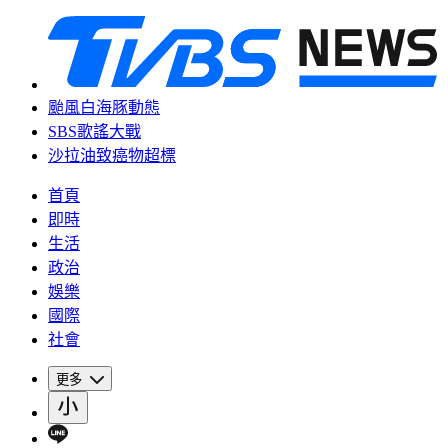
颱風白海豚動態
SBS歌謠大戰
沙拉油致癌物超標
首頁
即時
生活
政治
娛樂
國際
社會
更多