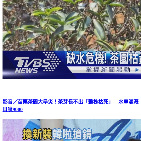
影音／苗栗茶園大旱災！茶芽長不出「整株枯死」 水車灌溉
日噴9000