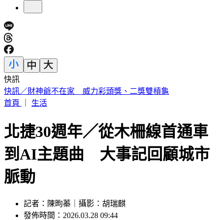
快訊
中國出入境新規將上路 陸委會曝「這類人」最危險
首頁
｜
生活
北捷30週年／從木柵線首通車
到AI主題曲 大事記回顧城市
脈動
記者：陳昫蓁｜攝影：胡瑞麒
發佈時間：2026.03.28 09:44