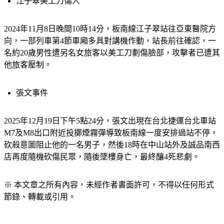
江子翠美工刀傷人
2024年11月8日晚間10時14分，板南線江子翠站往亞東醫院方
向，一部列車第4節車廂多具對講機作動，站長前往確認，一
名約20歲男性遭另名女旅客以美工刀劃傷臉部，攻擊者已遭其
他旅客壓制。
張文事件
2025年12月19日下午5點24分，張文出現在台北捷運台北車站
M7及M8出口附近投擲煙霧彈導致板南線一度安排過站不停，
砍殺意圖阻止他的一名男子，然後18時在中山站外及誠品南西
店再度隨機砍傷民眾，隨後墜樓身亡，最終釀4死悲劇。
※ 本文章之所有內容，未經作者書面許可，不得以任何形式
節錄、轉載或引用。