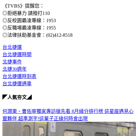
《TVBS》提醒您：
◎拒絕暴力 請撥打110
◎反校園霸凌專線：1953
◎反職場霸凌專線：1955
◎法律扶助基金會：(02)412-8518
台北捷運
台北捷運時間
北捷事件
北捷30週年
台北捷運時刻表
台北捷運通車
◤人氣夯文◢
何潤東、曹佑寧獨家專訪搶先看
8月緣分排行榜 這星座遇見心
靈夥伴
超準測字!這輩子正緣何時會出現