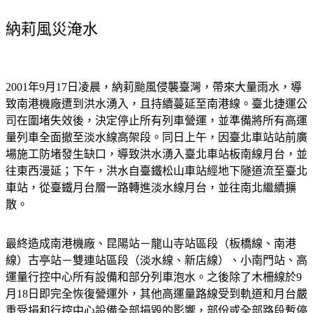
納莉風災淹水
2001年9月17日凌晨，納莉颱風侵襲臺灣，帶來大量雨水，導
致南港機廠遭到洪水湧入，且持續蔓延至南港線。臺北捷運公
司在圍堵失效後，決定停止所有列車營運，並準備將所有高運
量列車全面撤至淡水線高架段。同日上午，因臺北車站站前廣
場施工防堵發生缺口，導致洪水湧入臺北車站板南線月台，並
往東西漫延；下午，洪水自臺鐵松山車站經地下隧道流至臺北
車站，從臺鐵月台層一路轉進淡水線月台，並往南北繼續擴
散。
最終造成南港機廠、昆陽站－龍山寺站區段（板橋線、南港
線）古亭站－雙連站區段（淡水線、新店線）、小南門站、高
運量行控中心所有設備和部分列車泡水。之後除了木柵線於9
月18日即完全恢復營運外，其他高運量路線受到軌道和月台嚴
重受損和行控中心設備全部損毀的影響，部份或全部路段暫停