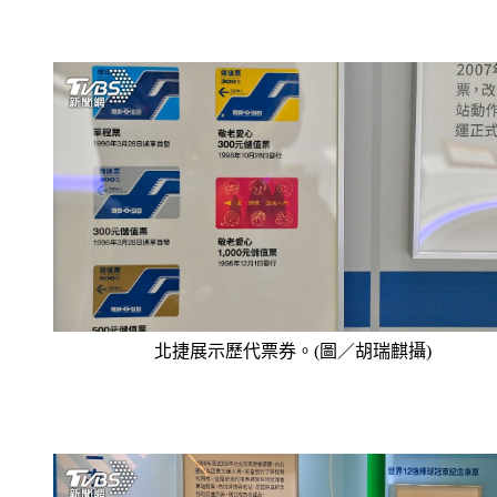
北捷展示歷代票券。(圖／胡瑞麒攝)