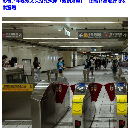
影音／李珠珢太久沒見球迷「激動落淚」 閨蜜朴星垠針眼敬
業登場