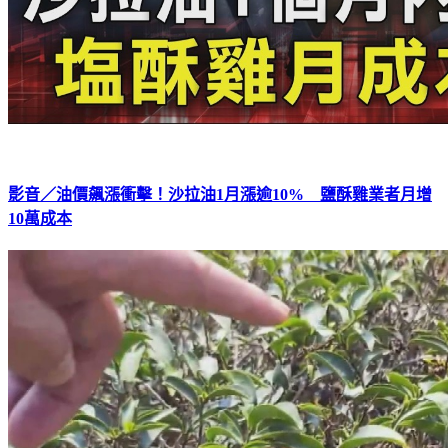
影音／油價飆漲衝擊！沙拉油1月漲逾10% 鹽酥雞業者月增
10萬成本