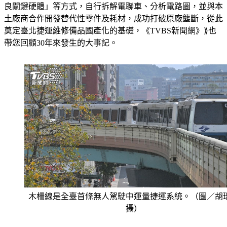
良關鍵硬體」等方式，自行拆解電聯車、分析電路圖，並與本
土廠商合作開發替代性零件及耗材，成功打破原廠壟斷，從此
奠定臺北捷運維修備品國產化的基礎，《TVBS新聞網》⟫也
帶您回顧30年來發生的大事記。
木柵線是全臺首條無人駕駛中運量捷運系統。（圖／胡
攝）