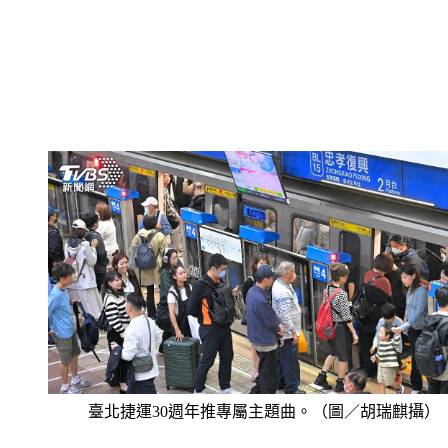
臺北捷運30週年推專屬主題曲。（圖／胡瑞麒攝）