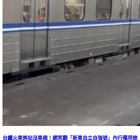
台鐵火車進站沒車廂！網笑翻「新車自立自強號」內行曝用途