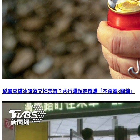
酷暑來罐冰啤酒又怕苦澀？內行曝超商選購「不踩雷3關鍵」