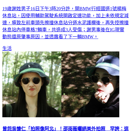
19歲謝姓男子16日下午3時20分許，開BMW行經國道1號楊梅
休息站，因使用輔助駕駛系統開啟定速功能，加上未依規定減
速，導致左前車頭先擦撞休息站分道水泥護欄後，再失控擦撞
休息站內停車格7輛車，共造成3人受傷；謝男事後在IG現實
動態還原肇事原因，並透露看了下一輛BMW。
生活
曾怨吳慷仁「拍照像阿北」！邵雨薇曬絕美外拍照 罕誇：這
次很強