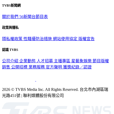
關於我們
56新聞台節目表
政策與隱私
隱私權政策
性騷擾防治措施
網站使用協定
版權宣告
認識 TVBS
公司介紹
企業動態
人才招募
主播專區
星藝象娛樂
節目版權
銷售
公開招標
業務服務
官方聲明
獲獎紀錄／認證
2026 © TVBS Media Inc. All Rights Reserved. 台北市內湖區瑞
光路451號 | 聯利媒體股份有限公司