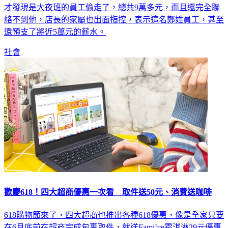
絡不到他，店長的家屬也出面指控，表示這名鄭姓員工，甚至
還預支了將近5萬元的薪水。
社會
歡慶618！四大超商優惠一次看 取件送50元、消費送咖啡
618購物節來了，四大超商也推出各種618優惠，像是全家只要
在6月底前在超商完成包裹取件，就送Fami!ce霜淇淋29元優惠
券、50元購物金；7-ELEVEN每一件包裹可獲得7元購物抵用