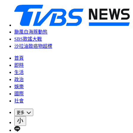
颱風白海豚動態
SBS歌謠大戰
沙拉油致癌物超標
首頁
即時
生活
政治
娛樂
國際
社會
更多