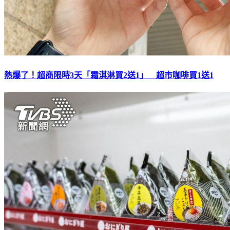
熱爆了！超商限時3天「霜淇淋買2送1」 超市咖啡買1送1