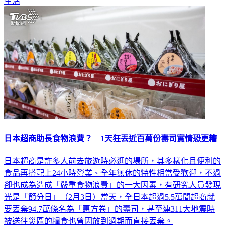
日本超商助長食物浪費？ 1天狂丟近百萬份壽司實情恐更糟
日本超商是許多人前去旅遊時必逛的場所，其多樣化且便利的
食品再搭配上24小時營業、全年無休的特性相當受歡迎，不過
卻也成為造成「嚴重食物浪費」的一大因素，有研究人員發現
光是「節分日」（2月3日）當天，全日本超過5.5萬間超商就
要丟棄94.7萬條名為「惠方卷」的壽司，甚至連311大地震時
被送往災區的糧食也曾因放到過期而直接丟棄。