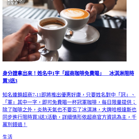
身分證拿出來！姓名中1字「超商咖啡免費喝」 冰淇淋限時
買3送3
知名連鎖超商7-11即將推出優惠好康，只要姓名對中「冠」、
「軍」其中一字，即可免費喝一杯冠軍咖啡，每日限量提供；
除了咖啡之外，炎熱天氣也不要忘了冰淇淋，大牌哈根達斯也
同步進行限時買3送3活動，詳細情形依超商官方資訊為主，千
萬別錯過！
生活