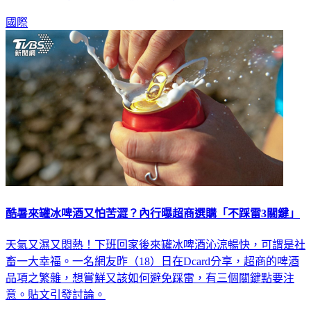
國際
酷暑來罐冰啤酒又怕苦澀？內行曝超商選購「不踩雷3關鍵」
天氣又濕又悶熱！下班回家後來罐冰啤酒沁涼暢快，可謂是社
畜一大幸福。一名網友昨（18）日在Dcard分享，超商的啤酒
品項之繁雜，想嘗鮮又該如何避免踩雷，有三個關鍵點要注
意。貼文引發討論。
食尚