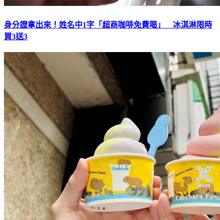
身分證拿出來！姓名中1字「超商咖啡免費喝」 冰淇淋限時
買3送3