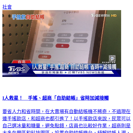
I人救星！ 手搖、超商「自助結帳」省時加減接觸
要省人力和省時間，在大賣場有自動結帳機不稀奇，不過現在
連手搖飲店，和超商也都引進了！以手搖飲店來說，民眾可以
自己選冰量和糖量，避免點錯，店員也比較好作業，超商則是
大多在學區和科技園區，設置自助結帳機台，紓解結帳人潮，
不過民眾說除非人多，否則還是習慣給店員結帳。