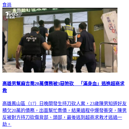
高雄男幫麻吉喬20萬債務被3惡煞砍 「滿身血」逃進超商求
救
高雄鳳山區（17）日晚間發生持刀砍人案，23歲陳男知道好友
積欠20萬的債務，出面幫忙喬債，結果過程中爆發衝突，陳男
反被對方持刀砍傷背部、頭部，最後逃到超商求救才逃過一
劫。
社會