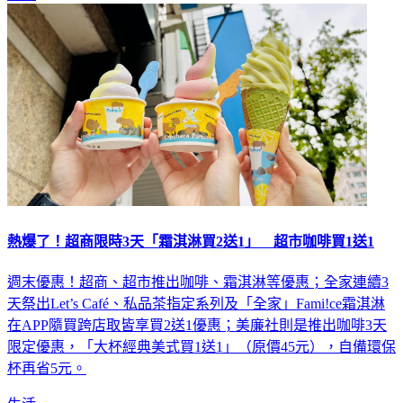
熱爆了！超商限時3天「霜淇淋買2送1」 超市咖啡買1送1
週末優惠！超商、超市推出咖啡、霜淇淋等優惠；全家連續3
天祭出Let’s Café、私品茶指定系列及「全家」Fami!ce霜淇淋
在APP隨買跨店取皆享買2送1優惠；美廉社則是推出咖啡3天
限定優惠，「大杯經典美式買1送1」（原價45元），自備環保
杯再省5元。
生活