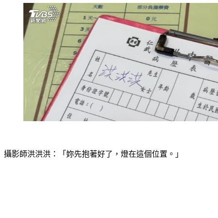
攝影師洪洪洪：「妳先抱著好了，燈在這個位置。」