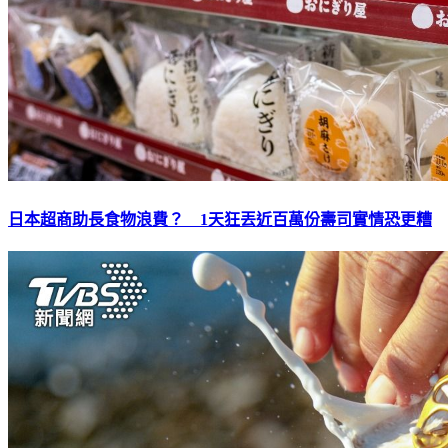
日本超商助長食物浪費？ 1天狂丟近百萬份壽司實情恐更糟