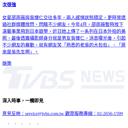
女星邵雨薇與吳慷仁交往多年，兩人感情狀態穩定，更時常透
過社群媒體放閃，閃瞎不少網友。今年4月，邵雨薇暫時放下
演藝事業飛到日本遊學，近日她上傳了一系列在日本外拍的美
照，最後透露攝影師身分就是男友吳慷仁，消息曝光後，引起
不少網友的暴動，就有網友笑「熟悉的老吳的大包包」、「原
來是吳先生啊」。
娛樂
深入時事，一觸即見
意見反映：service@tvbs.com.tw
觀眾服務專線：02-2656-1599
TVBS新聞網