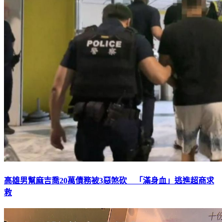
高雄男幫麻吉喬20萬債務被3惡煞砍 「滿身血」逃進超商求
救