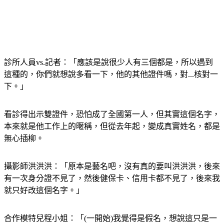
診所人員vs.記者：「應該是說很少人有三個都是，所以遇到
這種的，你們就想說多看一下，他的其他證件嗎，對...核對一
下。」
看診得出示雙證件，恐怕成了全國第一人，但其實這個名字，
本來就是他工作上的暱稱，但從去年起，變成真實姓名，都是
無心插柳。
攝影師洪洪洪：「原本是藝名吧，沒有真的要叫洪洪洪，後來
有一次身分證不見了，然後健保卡、信用卡都不見了，後來我
就只好改這個名字。」
合作模特兒程小姐：「(一開始)我覺得是假名，想說這只是一
個綽號而已，後來發現真的是本名耶。」