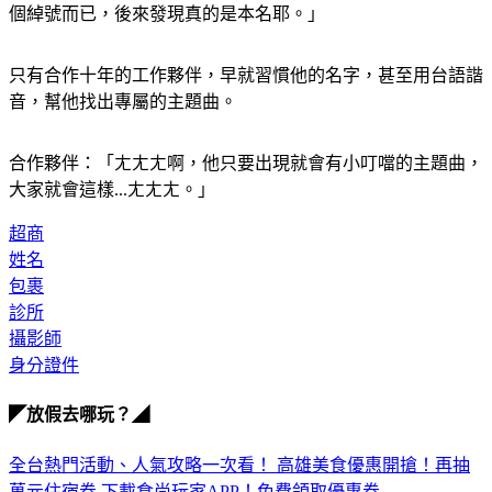
只有合作十年的工作夥伴，早就習慣他的名字，甚至用台語諧
音，幫他找出專屬的主題曲。
合作夥伴：「ㄤㄤㄤ啊，他只要出現就會有小叮噹的主題曲，
大家就會這樣...ㄤㄤㄤ。」
超商
姓名
包裹
診所
攝影師
身分證件
◤放假去哪玩？◢
全台熱門活動、人氣攻略一次看！
高雄美食優惠開搶！再抽
萬元住宿券
下載食尚玩家APP！免費領取優惠券