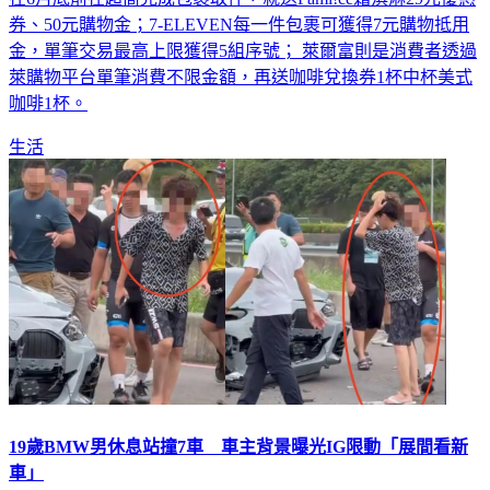
金，單筆交易最高上限獲得5組序號； 萊爾富則是消費者透過
萊購物平台單筆消費不限金額，再送咖啡兌換券1杯中杯美式
咖啡1杯。
生活
19歲BMW男休息站撞7車 車主背景曝光IG限動「展間看新
車」