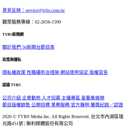
意見反映：service@tvbs.com.tw
觀眾服務專線：02-2656-1599
TVBS新聞網
關於我們
56新聞台節目表
政策與隱私
隱私權政策
性騷擾防治措施
網站使用協定
版權宣告
認識 TVBS
公司介紹
企業動態
人才招募
主播專區
星藝象娛樂
節目版權銷售
公開招標
業務服務
官方聲明
獲獎紀錄／認證
2026 © TVBS Media Inc. All Rights Reserved. 台北市內湖區瑞
光路451號 | 聯利媒體股份有限公司