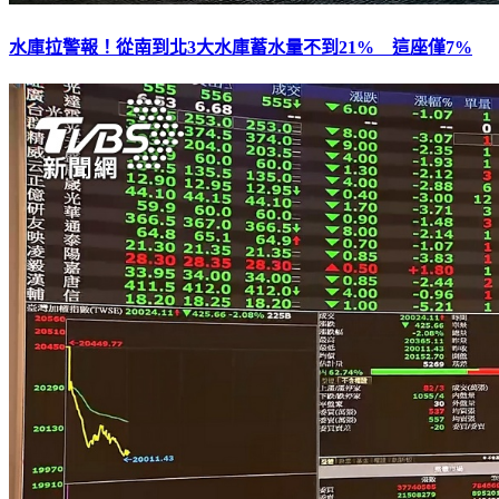
水庫拉警報！從南到北3大水庫蓄水量不到21% 這座僅7%