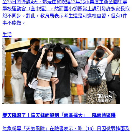
至25日將停課4天，這是由於睽違12年北市再度主辦全國中等
學校運動會（全中運），然而國小卻照常上課引發許多家長抱
怨不同步。對此，教育局表示考生還是可進校自習，但有1件
事不能做。
生活
變天降溫了！這天鋒面殺到「雨區擴大」 降雨熱區曝
氣象粉專「天氣風險」在臉書表示，昨（16）日因微弱鋒面及