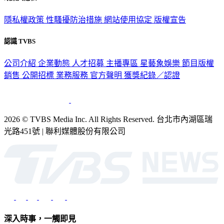
隱私權政策
性騷擾防治措施
網站使用協定
版權宣告
認識 TVBS
公司介紹
企業動態
人才招募
主播專區
星藝象娛樂
節目版權
銷售
公開招標
業務服務
官方聲明
獲獎紀錄／認證
2026 © TVBS Media Inc. All Rights Reserved. 台北市內湖區瑞
光路451號 | 聯利媒體股份有限公司
深入時事，一觸即見