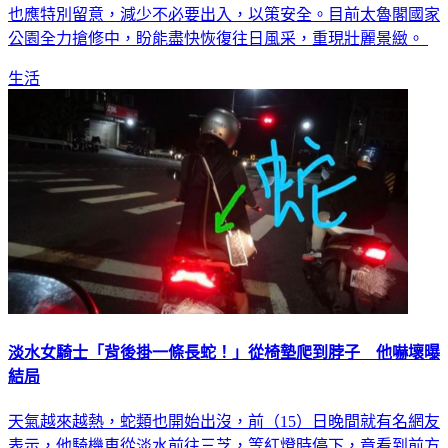
也應特別留意，減少不必要出入，以策安全。目前太魯閣國家
公園全力搶修中，盼能盡快恢復往日風采，重現壯麗景緻。
生活
淡水女騎士「背後掛一條長蛇！」從椅墊爬到脖子 他嚇壞曝
結局
天氣越來越熱，蛇類也開始出沒，前（15）日晚間就有名網友
表示，他騎機車從淡水前往三芝，等紅燈時停下，竟看到前方