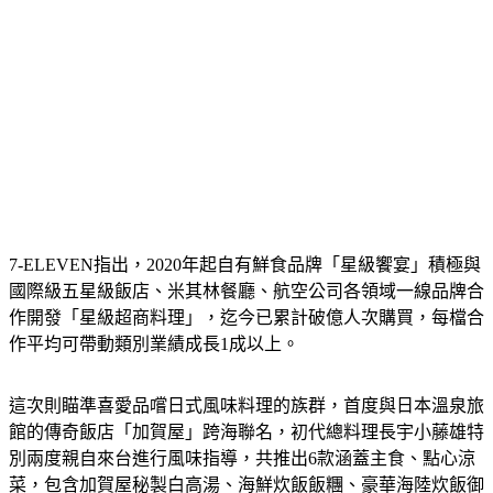
7-ELEVEN指出，2020年起自有鮮食品牌「星級饗宴」積極與
國際級五星級飯店、米其林餐廳、航空公司各領域一線品牌合
作開發「星級超商料理」，迄今已累計破億人次購買，每檔合
作平均可帶動類別業績成長1成以上。
這次則瞄準喜愛品嚐日式風味料理的族群，首度與日本溫泉旅
館的傳奇飯店「加賀屋」跨海聯名，初代總料理長宇小藤雄特
別兩度親自來台進行風味指導，共推出6款涵蓋主食、點心涼
菜，包含加賀屋秘製白高湯、海鮮炊飯飯糰、豪華海陸炊飯御