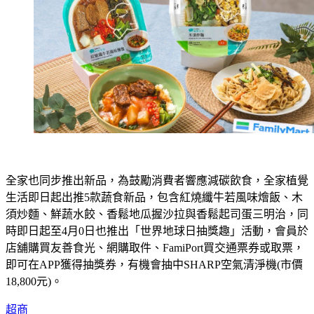
全家也同步推出新品，為鼓勵消費者響應減碳飲食，全家植覺
生活即日起出推5款蔬食新品，包含紅燒纖牛若風味燴飯、木
須炒麵、鮮蔬水餃、香鬆地瓜握沙拉與香鬆起司蛋三明治，同
時即日起至4月0日也推出「世界地球日抽獎趣」活動，會員於
店舖購買友善食光、網購取件、FamiPort買交通票券或取票，
即可在APP獲得抽獎券，有機會抽中SHARP空氣清淨機(市價
18,800元)。
超商