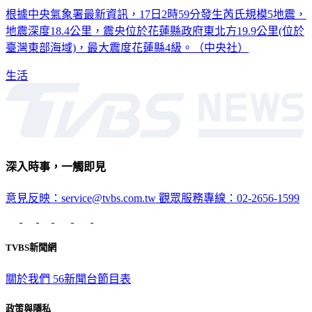
根據中央氣象署最新資訊，17日2時59分發生芮氏規模5地震，
地震深度18.4公里，震央位於花蓮縣政府東北方19.9公里(位於
臺灣東部海域)，最大震度花蓮縣4級。（中央社）
生活
深入時事，一觸即見
意見反映：service@tvbs.com.tw
觀眾服務專線：02-2656-1599
TVBS新聞網
關於我們
56新聞台節目表
政策與隱私