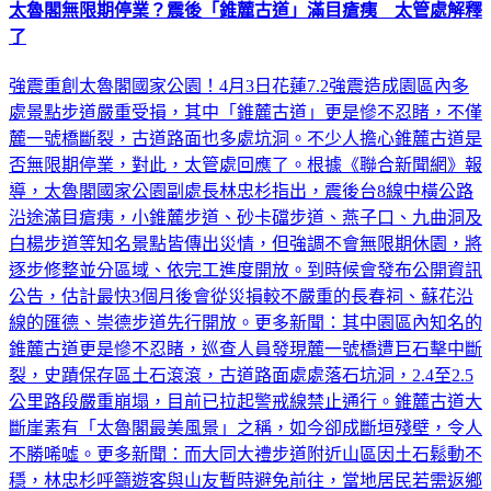
太魯閣無限期停業？震後「錐麓古道」滿目瘡痍 太管處解釋
了
強震重創太魯閣國家公園！4月3日花蓮7.2強震造成園區內多
處景點步道嚴重受損，其中「錐麓古道」更是慘不忍睹，不僅
麓一號橋斷裂，古道路面也多處坑洞。不少人擔心錐麓古道是
否無限期停業，對此，太管處回應了。根據《聯合新聞網》報
導，太魯閣國家公園副處長林忠杉指出，震後台8線中橫公路
沿途滿目瘡痍，小錐麓步道、砂卡礑步道、燕子口、九曲洞及
白楊步道等知名景點皆傳出災情，但強調不會無限期休園，將
逐步修整並分區域、依完工進度開放。到時候會發布公開資訊
公告，估計最快3個月後會從災損較不嚴重的長春祠、蘇花沿
線的匯德、崇德步道先行開放。更多新聞：其中園區內知名的
錐麓古道更是慘不忍睹，巡查人員發現麓一號橋遭巨石擊中斷
裂，史蹟保存區土石滾滾，古道路面處處落石坑洞，2.4至2.5
公里路段嚴重崩塌，目前已拉起警戒線禁止通行。錐麓古道大
斷崖素有「太魯閣最美風景」之稱，如今卻成斷垣殘壁，令人
不勝唏噓。更多新聞：而大同大禮步道附近山區因土石鬆動不
穩，林忠杉呼籲遊客與山友暫時避免前往，當地居民若需返鄉