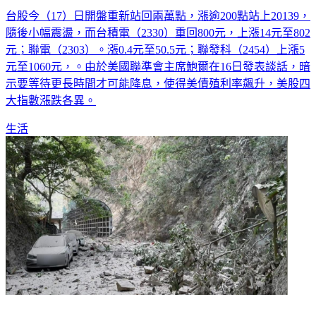
台股今（17）日開盤重新站回兩萬點，漲逾200點站上20139，
隨後小幅震盪，而台積電（2330）重回800元，上漲14元至802
元；聯電（2303）。漲0.4元至50.5元；聯發科（2454）上漲5
元至1060元，。由於美國聯準會主席鮑爾在16日發表談話，暗
示要等待更長時間才可能降息，使得美債殖利率飆升，美股四
大指數漲跌各異。
生活