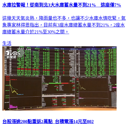
水庫拉警報！從南到北3大水庫蓄水量不到21% 這座僅7%
這幾天天氣炎熱，降雨量也不多，也讓不少水庫水情吃緊，氣
象專家林得恩指出，目前有3座水庫總蓄水量不到21%，2座水
庫總蓄水量介於21%至30%之間。
生活
台股漲逾200點重返2萬點 台積電漲14元至802