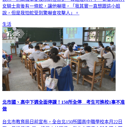
女騎士背後有一條蛇，讓他嚇壞，「我其實一直想跟這小姐
說，但是我怕蛇受到驚嚇會攻擊人」。
生活
北市國、高中下週全面停課！150所全停 考生可進校1事不准
做
台北市教育局日前宣布，全台北150所國高中職學校本月22日