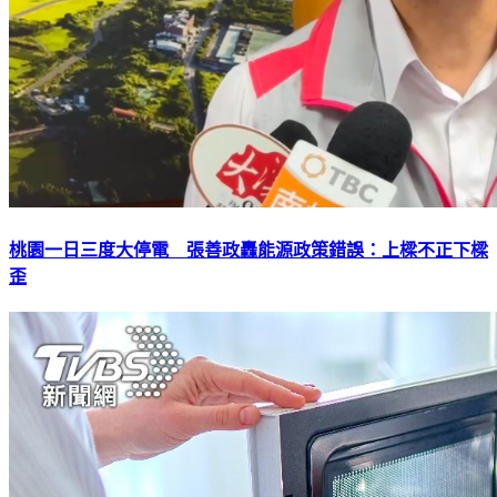
桃園一日三度大停電 張善政轟能源政策錯誤：上樑不正下樑
歪