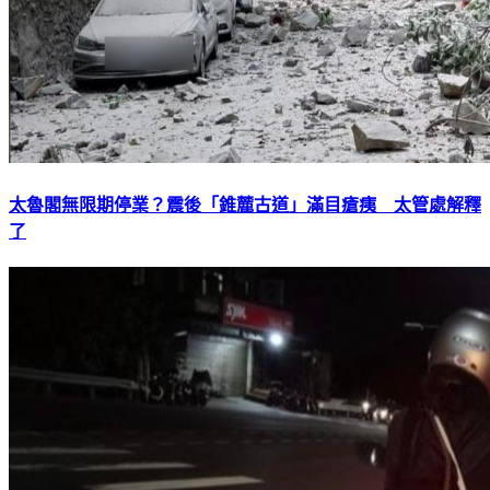
太魯閣無限期停業？震後「錐麓古道」滿目瘡痍 太管處解釋
了