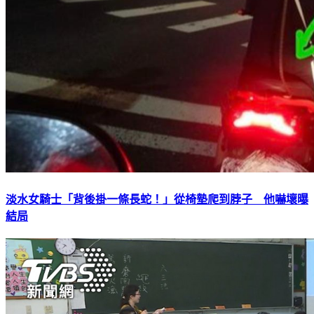
淡水女騎士「背後掛一條長蛇！」從椅墊爬到脖子 他嚇壞曝
結局