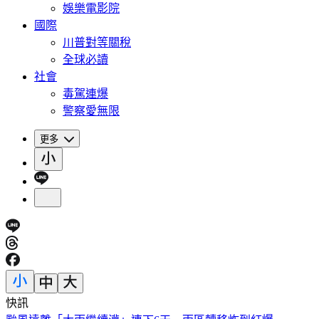
娛樂電影院
國際
川普對等關稅
全球必讀
社會
毒駕連爆
警察愛無限
更多
快訊