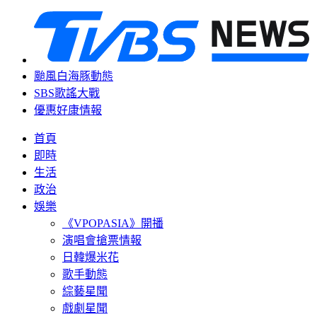
颱風白海豚動態
SBS歌謠大戰
優惠好康情報
首頁
即時
生活
政治
娛樂
《VPOPASIA》開播
演唱會搶票情報
日韓爆米花
歌手動態
綜藝星聞
戲劇星聞