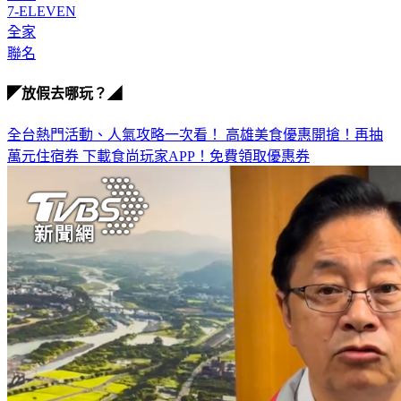
7-ELEVEN
全家
聯名
◤放假去哪玩？◢
全台熱門活動、人氣攻略一次看！
高雄美食優惠開搶！再抽
萬元住宿券
下載食尚玩家APP！免費領取優惠券