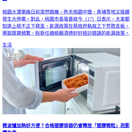
桃園大潭電廠日前突然跳機，昨天桃園中壢、青埔等地又陸續
發生大停電。對此，桃園市長張善政今（17）日表示，大家都
知道上樑不正下樑歪，能源政策在蔡政府執政之下荒腔走板，
導致跳電頻繁，盼新任總統賴清德好好檢討錯誤的能源政策。
生活
微波爐加熱好方便？合格塑膠容器仍會釋放「塑膠微粒」恐影