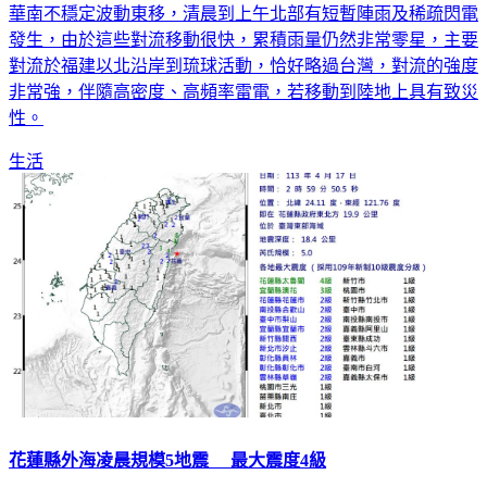
華南不穩定波動東移，清晨到上午北部有短暫陣雨及稀疏閃電
發生，由於這些對流移動很快，累積雨量仍然非常零星，主要
對流於福建以北沿岸到琉球活動，恰好略過台灣，對流的強度
非常強，伴隨高密度、高頻率雷電，若移動到陸地上具有致災
性。
生活
花蓮縣外海凌晨規模5地震 最大震度4級