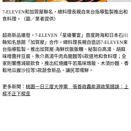
7-ELEVEN和加賀屋聯名，總料理長親自來台指導監製推出和
食料理。（圖／業者提供）
超商新品連發，7-ELEVEN「星級饗宴」首度跨海和日本石川
縣知名旅館「加賀屋」合作，總料理長親自造訪7-ELEVEN來
台指導監製，推出加賀屋-海鮮炊飯飯糰、秘製白高湯、胡麻
味噌醬拌豆腐、魚介高湯牛肉烏龍麵等6款道地和食料理；全
家則響應減碳飲食，推出紅燒纖牛若風味燴飯、木須炒麵、香
鬆地瓜握沙拉等5款蔬食新品，讓民眾嚐鮮。
更多新聞：
桃園一日三度大停電　張善政轟能源政策錯誤：上
樑不正下樑歪