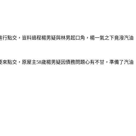
主進行點交，豈料過程楊男疑與林男起口角，楊一氣之下竟潑汽油
要來點交，原屋主58歲楊男疑因債務問題心有不甘，準備了汽油