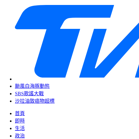
颱風白海豚動態
SBS歌謠大戰
沙拉油致癌物超標
首頁
即時
生活
政治