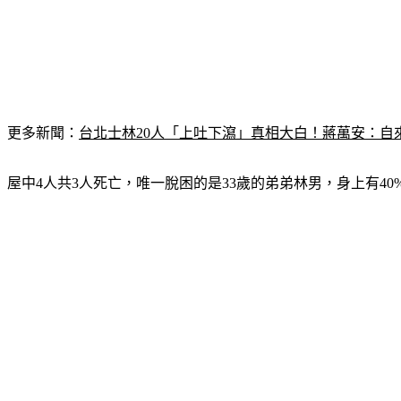
更多新聞：
台北士林20人「上吐下瀉」真相大白！蔣萬安：自
屋中4人共3人死亡，唯一脫困的是33歲的弟弟林男，身上有