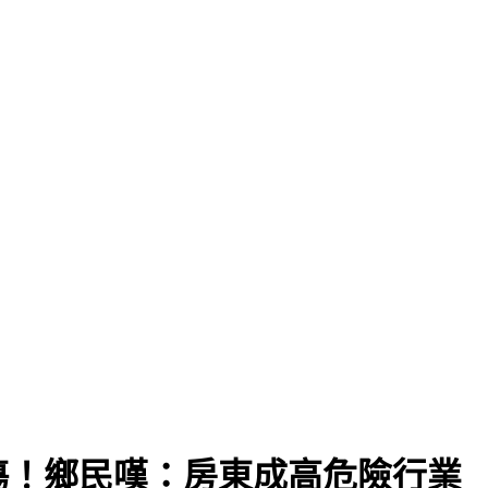
9％
傷！鄉民嘆：房東成高危險行業