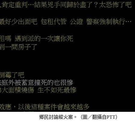
鄉民討論縱火案。（圖／翻攝自PTT）