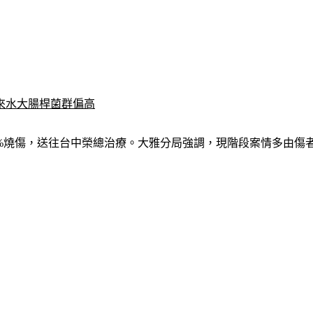
來水大腸桿菌群偏高
40%燒傷，送往台中榮總治療。大雅分局強調，現階段案情多由