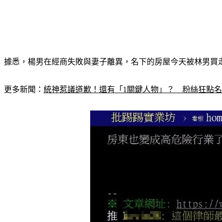
據悉，楊男在經商失敗與妻子離異，名下的房屋今天被林男買
更多新聞：
統神惹議道歉！還有「1關鍵人物」？　粉絲狂點