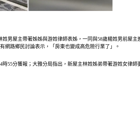
3歲林姓男屋主帶著姊姊與游姓律師表姊，一同與58歲楊姓男前屋
就有網路鄉民討論表示，「房東也變成高危險行業了」。
4時55分獲報；大雅分局指出，新屋主林姓姊弟帶著游姓女律師