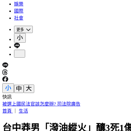
娛樂
國際
社會
更多
快訊
明放颱風假？白海豚颱風「最新暴風圈侵襲率」曝 這縣市達5
首頁
｜
生活
台中莽男「潑油縱火」釀3死1